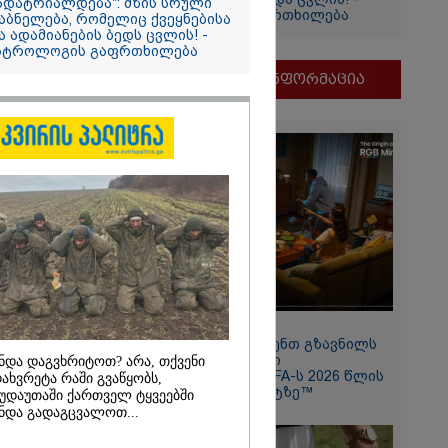
ადატრიალდება": მზის სრული
ასტროლოგის გაფრთხილება
აბნელება, რომელიც ქვეყნებისა
ნ
ა ადამიანების ბედს ცვლის! -
რა
სტროლოგის გაფრთხილება
აზეთის
მნიშვნელოვანი ინფორმაცია
ები
მყოფი,
 დღეს არ
გიორგი
ხადებაზე
11:13 / 05-08-2026
2026
Hisense წარმოგიდგენთ გზავნილს
"ინოვაციები უკეთესი
ნდა დაგვხრიტოთ? არა, თქვენი
რ ცოტნესთვის
ცხოვრებისათვის" FIFA-ს 2026 წლის
ახვრეტა რაში გვაწყობს,
 სახლში
მსოფლიო ჩემპიონატზე™
უდაუთაში ქართველ ტყვეებში
ად ცხოვრობს
ნდა გადაგცვალოთ...
 რომელიც
ნდერძში ერთი
კი არ არის