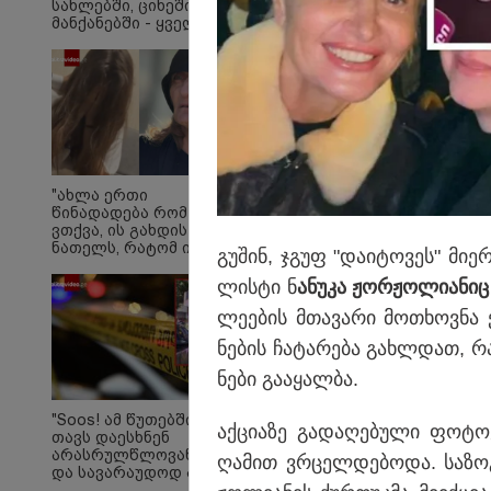
სახლებში, ციხეში,
მანქანებში - ყველგან
ერთდროულად,
ჩხრეკის დროს,
დაამონტაჟეს...
იმნაძეების ოჯახში,
მგონი, 4 მოსასმენი
იყო..." - ეკა კუპატაძე
ბავშვობიდან რაც მახ
შეძახილებიდან: "ცხე
"ახლა ერთი
წინადადება რომ
სასმელები“, "ბურბუშ
ვთქვა, ის გახდის
ნათელს, რატომ იყო
გუ­შინ, ჯგუფ "და­ი­ტო­ვეს" მიერ
ნია იმნაძე
წამქეზებელი... ნია
ლის­ტი ნ
ანუ­კა ჟორ­ჟო­ლი­ა­ნიც
იმნაძისგან გამოსული
ლე­ე­ბის მთა­ვა­რი მო­თხოვ­ნა ქ
ინფორმაციაა ეს" -
ეკა კუპატაძე
ნე­ბის ჩა­ტა­რე­ბა გახ­ლდათ, რ
ნე­ბი გა­ა­ყალ­ბა.
"Soos! ამ წუთებში
აქ­ცი­ა­ზე გა­და­ღე­ბუ­ლი ფო­ტო
თავს დაესხნენ
არასრულწლოვანების
ღა­მით ვრცელ­დე­ბო­და. სა­ზო­გ
და სავარაუდოდ არა
მარტო