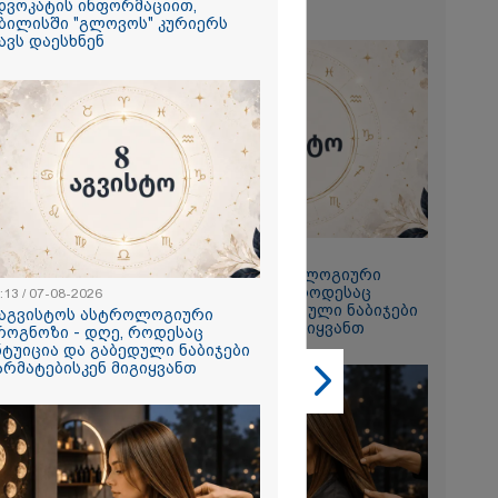
თავს დაესხნენ
დვოკატის ინფორმაციით,
ბილისში "გლოვოს" კურიერს
ავს დაესხნენ
2026
ე გმირია,
თავი დადო
თვის -
სააკაშვილი და
ზე დაიბრალა
23:13 / 07-08-2026
ს გმირობა" -
8 აგვისტოს ასტროლოგიური
ბახიძე
პროგნოზი - დღე, როდესაც
:13 / 07-08-2026
2026
ინტუიცია და გაბედული ნაბიჯები
 აგვისტოს ასტროლოგიური
წარმატებისკენ მიგიყვანთ
როგნოზი - დღე, როდესაც
სავლეთი და
ნტუიცია და გაბედული ნაბიჯები
 რადიკალები
არმატებისკენ მიგიყვანთ
ვკასიაში
ახალ
ავანტიურებში
ცდილობენ" -
აგარეო უწყება