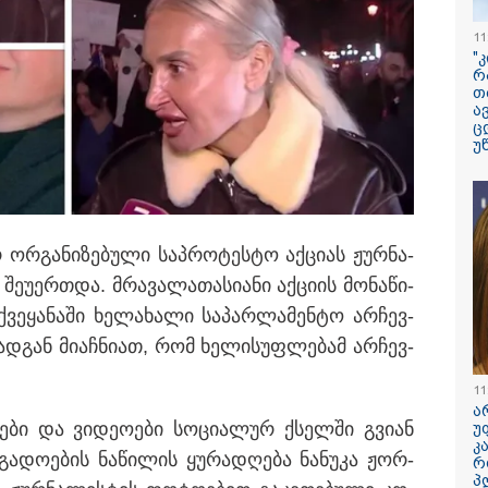
პოპულარული გ
რეალურ ცხოვრ
11
"
რ
"ბავშვობიდან ას
თ
ფანატიკურად ვ
ა
შეყვარებული
ც
საქართველოზე" 
უ
მარტინ გუიმჯია
ენასა და საქა
სოვს, სანაპიროზე
შეყვარებული სო
ლი სიმინდი“, "ცივი
ელა“ "საზამთრო...
"განიხილავდნე
ჩაიდინა გაბაშვ
 ორ­გა­ნი­ზე­ბუ­ლი საპ­რო­ტეს­ტო აქ­ცი­ას ჟურ­ნა­
დანაშაული" - გ
ავალიანის საქმ
შე­უ­ერ­თდა. მრა­ვა­ლ­ა­თა­სი­ა­ნი აქ­ცი­ის მო­ნა­წი­
პროკურორი ნია 
ვე­ყა­ნა­ში ხე­ლა­ხა­ლი სა­პარ­ლა­მენ­ტო არ­ჩევ­
მამის დიალოგი
ჩანაწერის შინა
ად­გან მი­აჩ­ნი­ათ, რომ ხე­ლი­სუფ­ლე­ბამ არ­ჩევ­
ასაჯაროებს
11
დედამიწაზე სი
ა
წარმოშობის შეს
­ე­ბი და ვი­დე­ო­ე­ბი სო­ცი­ა­ლურ ქსელ­ში გვი­ან
უ
არსებული თეორ
კ
თავდაყირა დგებ
ა­დო­ე­ბის ნა­წი­ლის ყუ­რა­დღე­ბა ნა­ნუ­კა ჟორ­
რ
აღმოაჩინეს მეც
პ