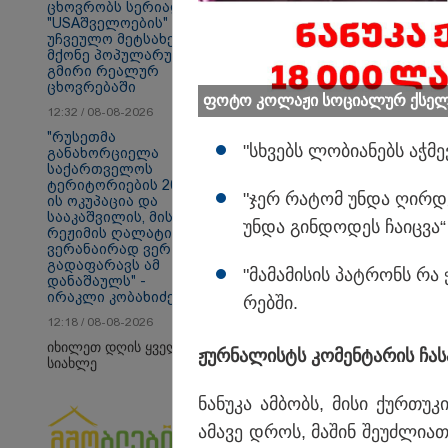
ცხოვრობს სერიალ
"USAშველოების"
უჩვეულო მეტსახელის
მქონე პოპულარული
გმირი რეალურ
თბილისი - ანტალია
თბ
ცხოვრებაში
950.80 ლარიდან
16
ფოტო კო­ლა­ჟი სო­ცი­ა­ლურ ქსელ
12:32 / 08-08-2026
"რუსეთმა
"სხვებს ლო­ბი­ა­ნებს აჭ­მ
განახორციელა
საქართველოს
პოლიტიკა
ტერიტორიების 20%-
"ჯერ რა­ტომ უნდა ღირ­დე
ის ოკუპაცია და
სააკაშვილის, მისი
უნდა გინ­დო­დეს ჩა­იც­ვა“
რეჟიმის ღალატი
ვერანაირად ვერ
გადაფარავს ამ
"მა­მა­მი­სის პატ­რონს რა 
დანაშაულს" -
ირაკლი კობახიძე
რებ­ში.
12:18 / 08-08-2026
იხილეთ დღის ყველა
ჟურ­ნა­ლისტს კო­მენ­ტა­რის ჩა­ს
სიახლე
ნა­ნუ­კა ამ­ბობს, მისი ქურ­თუ
ამა­ვე დროს, მა­შინ შე­უძ­ლი­