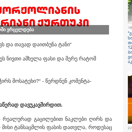
ილისი - ჰერაკლიონი
თბილისი - ბუდაპეშტი
თბილისი - 
98.80 ლარიდან
617.20 ლარიდან
ლარიდან
18
­ში ვრცელ­დე­ბა
"
ს
თ
ევს და თა­ვად და­ით­ბუ­ნა ტანი“
1
ბ
ვ
ს ნივ­თი ამ­ხე­ლა ფასი და მერე რა­ტომ
ა
12:34 / 08-08-2026
რას აცხადებს 
ჭირს მო­სა­ტე­ხი?“ - წერ­დნენ კო­მენ­ტა­
კობახიძე
ელექტროენერგ
რამდენჯერმე
გათიშვასთან
ა­წე­რად და­ვუ­კავ­შირ­დით.
დაკავშირებით?
­კი რე­ა­ლუ­რად გა­ცი­ლე­ბით ნაკ­ლე­ბი ღირს და
ათ მისი ტან­საც­მლის ფა­სის დათ­ვლა, რო­დე­საც
22