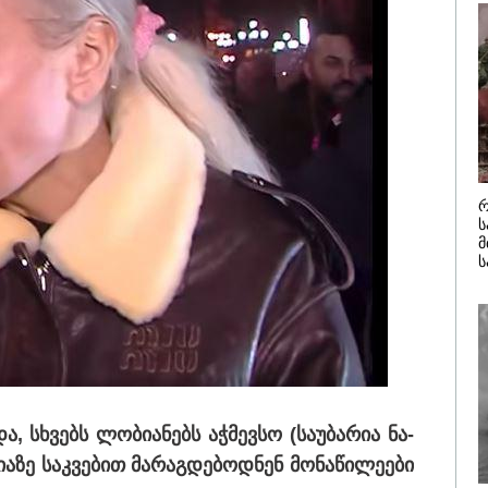
უპატაძე ნანუკა
მოხსენიებუ
ოლიანს
ჯაბაური
/ 05-08-2026
12:20 / 04-08-
ღე უწყლოდ და
"როცა კან
ოდ გაატარეს, მათ
გამომდინა
ცხლე დავუბრუნეთ" -
მართებულა
ველი მეზღვაური
რომ ადამია
 რომ 36 მიგრანტი,
ტაძრიდან ა
შორის, ორსული
მგლოვიარე
ნა გადაარჩინა
სიყვარული
ავუხსნათ,
კატეგორიის ყველა სიახლე
რ
არ დაიბადო
ს
სიდონია
მ
ს
, სხვებს ლო­ბი­ა­ნებს აჭ­მევ­სო (სა­უ­ბა­რია ნა­
ა­ზე საკ­ვე­ბით მა­რაგ­დე­ბოდ­ნენ მო­ნა­წი­ლე­ე­ბი
სეთი ხორბლის
„ფასები 2-3 წელში