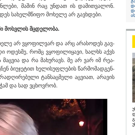
გ
ენ­ლე­ბი, მა­შინ რაც უნ­დათ ის და­მით­ვა­ლონ.
დ
"საიდან იცის, მა
დ
სინამდვილეში 
ს სა­ხელ­მწი­ფო მო­ხე­ლე არ გავ­ხდე­ბი.
ა
ხდებოდა... აფხ
ომში თუ არ ვცდ
­ში მოს­ვლის მცდე­ლო­ბა.
სამჯერ არის ნა
არც ერთხელ 10
ო­ხე­ლე არ ვყო­ფილ­ვარ და არც არა­სო­დეს გავ­
ცდებოდა" - გია
­დი ოდეს­მე, რომც ვყო­ფი­ლი­ყა­ვი, ხალ­ხს აქვს
ყარყარაშვილი 
 მაც­ვია და რა მა­ხუ­რავს. მე არ ვარ იმ რე­ა­
ბარამიძის განც
ნენ ბი­უ­ჯე­ტით ხე­ლი­სუფ­ლე­ბის წარ­მო­მად­გენ­
ა­დღი­რე­ბუ­ლი ტან­საც­მე­ლი აც­ვი­ათ, არა­ვის
 ვჭამ და სად ვცხოვ­რობ.
/ 06-08-2026
09:33 / 05-08-
უ
გება დრო და
"მამის მიე
დ
ნი დღევანდელი
დატოვებულ
გ
ტაობა" საკუთარ
თვითნებურ
უ
ნ შეგარცხვენთ...
ადამიანი,
ნი შეცდომა არის
ზვიადის ა
შაულის ტოლფასი" -
სიტყვითაც 