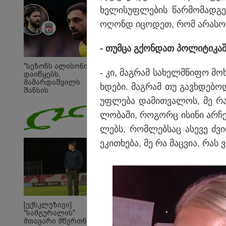
ხე­ლი­სუფ­ლე­ბის წარ­მო­მად­გ
ოღონდ იცო­დეთ, რომ არა­სო­დე
- თუმ­ცა გქონ­დათ პო­ლი­ტი­კა
"სეზონს ალისონი
- კი, მაგ­რამ სა­ხელ­მწი­ფო მ
დაიწყებს,
მამარდაშვილს
ხდე­ბი. მაგ­რამ თუ გავ­ხდე­ბო
შანსის
გამოსაყენებლად
უფ­ლე­ბა და­მით­ვა­ლოს, მე რა
მოთმინება სჭირდება,
ლო­ბა­ში, რო­გორც ისი­ნი არ­ჩე­
რომელსაც 100%-ით
მიიღებს" - განაცხადა
ლებს, რომ­ლებ­საც ასე­ვე ძვი­რ
"ლივერპულის"
ყოფილმა მეკარემ
ეკი­თხე­ბა, მე რა მაც­ვია, რას
10:58 
"დად
თქვე
"პოს
[ექსკლუზივი]
თავთა
"სამგურალის"
თქვე
მთავარი მწვრთნელი
დანა