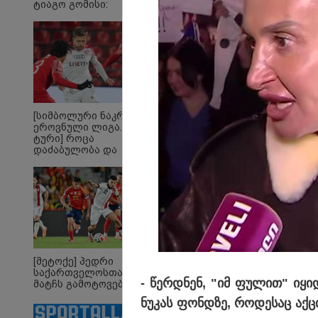
ტიაგო გომისი:
ეკა კ
"საქართველო
ჟორჟ
ტალანტების
09:32 
ქვეყანაა"!
"4 დ
უპურ
სიცო
ქართ
წერს,
მათ 
გოგო
[სიმბოლური ნაკრები.
ეროვნული ლიგა. XXX
ტური] როცა
დაძაბულობა და
ხარისხი ერთად არ
არიან...
[მეტოქე] პედრი
საქართველოსთან
- წერ­დნენ, "იმ ფუ­ლით" იყი­და
მატჩს გამოტოვებს
ნუ­კას ფონ­დზე, რო­დე­საც აქ­ცი­
მსოფლიო
რუ