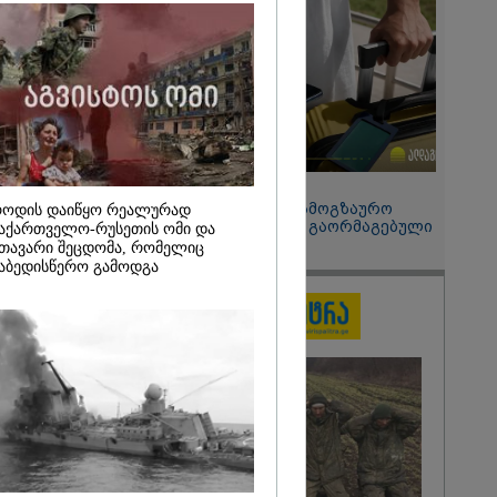
ლი" - ანა
2026
ონიკიდან
რე,
დ მიგვაჩნია,
ნის გასვენება
რ მოხდეს, ეს
ს ისეთი
თა უნდა
15:49 / 06-08-2026
 რომ შფოთვა
შეიძინე ალდაგის სამოგზაურო
ოდის დაიწყო რეალურად
ს" - დედა
დაზღვევა და მიიღე გაორმაგებული
აქართველო-რუსეთის ომი და
ინტერნეტი
თავარი შეცდომა, რომელიც
აბედისწერო გამოდგა