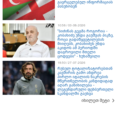
მომხდარზე მექსიკის პოლიცია
გავრცელებულ ინფორმაციას
პასუხობენ
კატეგორიის ყველა სიახლე
10:58 / 03-08-2026
"ბიძინას გეგმა როგორია -
კობახიძე უნდა გაუშვას პიკზე,
როცა გადაწყვეტილებას
მიიღებს, კობახიძეს უნდა
აკიდოს ამ პერიოდში
დაგროვილი მთელი
თაზო დათუნაშვილი
ცოდვები" - ხუხაშვილი
ხელისუფლების
18:50 / 27-07-2026
წარმომადგენლების
რუსულ ტოტალიზატორებთან
განცხადებებზე - 21-ე საუკუნის
კავშირის გამო ანდრეა
სერგო ორჯონიკიძეები,
პირლო იტალიის ნაკრების
საქართველოს აბრალებენ ომის
მწვრთნელობის კანდიდატად
დაწყებას, 21-ე საუკუნის სერგო
აღარ განიხილება -
შალვა პაპუაშვილი - ახლა
ორჯონიკიძეები ვერ და არ
ლეგენდარული ფეხბურთელი
ბარამიძის ხელით გადასწვდნენ
ახსენებენ რუსეთს
სკანდალში გაეხვა
90-იან წლებს, აფხაზეთის ომს და
იქ დაიწყეს ომის დანაშაულების
იხილეთ მეტი
დაბრალება - საფიქრალი ის არის,
საიდან მოდის ეს დავალება,
რატომ ალაპარაკეს ბარამიძეს ის,
ვოლოდიმირ ზელენსკი - ევროპას,
რაც ილაპარაკა