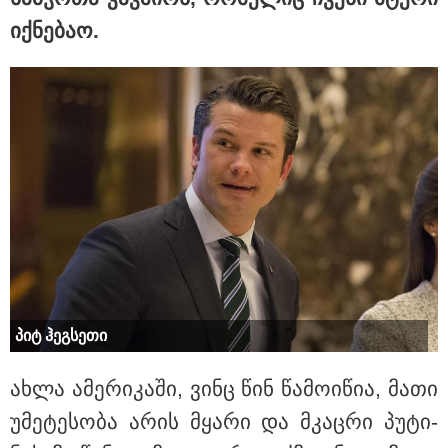
იქ­ნე­ბაო.
15:49 / 06-08-2026
შეიძინე ალდაგის სამოგზაურო დაზღვევა და
მიიღე გაორმაგებული ინტერნეტი
პოლიტიკა
პიტ ჰეგ­სე­თი
ახლა ამე­რი­კა­ში, ვინც წინ წა­მო­ი­წია, მათი
უმე­ტე­სო­ბა არის მყა­რი და მკაც­რი პუ­ტი­