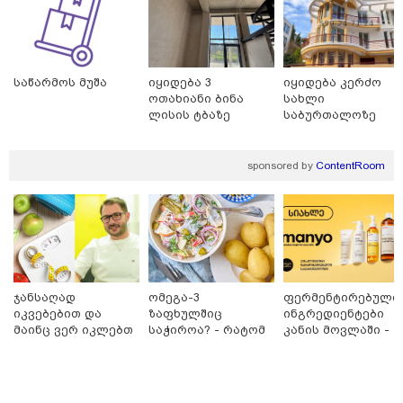
საწარმოს მუშა
იყიდება 3
იყიდება კერძო
ოთახიანი ბინა
სახლი
ლისის ტბაზე
საბურთალოზე
sponsored by
ContentRoom
09:52 / 07-08-2026
"რაკეტები ჩვენც გვჭირდება" - დონალდ
ტრამპი უკრაინისთვის Patriot-ის
რაკეტების გაგზავნაზე
ჯანსაღად
ომეგა-3
ფერმენტირებული
იკვებებით და
ზაფხულშიც
ინგრედიენტები
მაინც ვერ იკლებთ
საჭიროა? - რატომ
კანის მოვლაში -
23:40 / 07-08-2026
წონაში? - ლაშა
არ უნდა ვთქვათ
კორეული
იტალიამ ყველა ქალაქში
უჩავა მთავარ
უარი თევზზე ცხელ
ინოვაციური
განგაშის წითელი დონე
მიზეზებზე
დღეებში
ბრენდი Manyo
გამოაცხადა
საუბრობს
საქართველოშია