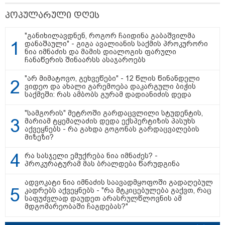
ამერიკასა და უკრაინას რუსეთის
პოპულარული დღეს
ამ ომის დასრულება უკვე დიდი
ხანია სურთ, ეს მხოლოდ პუტინს
არ სურს - მეტი ზეწოლაა საჭირო
"განიხილავდნენ, როგორ ჩაიდინა გაბაშვილმა
დანაშაული" - გიგა ავალიანის საქმის პროკურორი
ნია იმნაძის და მამის დიალოგის ფარული
ირაკლი კობახიძე - გიორგი
ჩანაწერის შინაარსს ასაჯაროებს
ბარამიძის განცხადება
მორალურად არის ამაზრზენი და
"არ მიმატოვო, გეხვეწები" - 12 წლის წინანდელი
სამარცხვინო, სამართლებრივ
ვიდეო და ახალი გარემოება დაკარგული ბიჭის
მხარეს რაც შეეხება, ამას
საქმეში: რას ამბობს გურამ დადიანიძის დედა
შესაბამისი უწყებები დაადგენენ
"სამგორის" მეტროში გარდაცვლილი სტუდენტის,
მარიამ ტყემალაძის დედა ექსპერტიზის პასუხს
აქვეყნებს - რა გახდა გოგონას გარდაცვალების
მიზეზი?
საზოგადოება
რა სასჯელი ემუქრება ნია იმნაძეს? -
პროკურატურამ მას ბრალდება წარუდგინა
ადვოკატი ნია იმნაძის საავადმყოფოში გადაღებულ
კადრებს აქვეყნებს - "რა მტკიცებულება გაქვთ, რაც
საფუძვლად დაუდეთ არასრულწლოვნის ამ
მდგომარეობაში ჩაგდებას?"