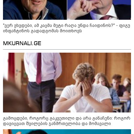
მსოფლიო ომის დროინდელი
ასობით ჭურვი აღმოაჩინეს -
"რიგრიგობით
ფეთქდებოდნენ..."
"ვერ ვხვდები, ამ კაცმა მეტი რაღა უნდა ჩაიდინოს?" - ფიგუ
კატეგორიის ყველა სიახლე
ინფანტინოს გადადგომას მოითხოვს
MKURNALI.GE
მიხაილ ფედოროვი აცხადებს, რომ
რუსეთის ტერიტორიაზე
სამიზნეების წინააღმდეგ Starlink-
ის გამოყენების საკითხზე ილონ
მასკთან მოლაპარაკებებს
აწარმოებს
2008 წლის რუსეთ-საქართველოს
ომიდან 18 წელი გავიდა
გამოცდები, როგორც გაკვეთილი და არა განაჩენი: როგორ
დავიცვათ შვილების ჯანმრთელობა და მომავალი