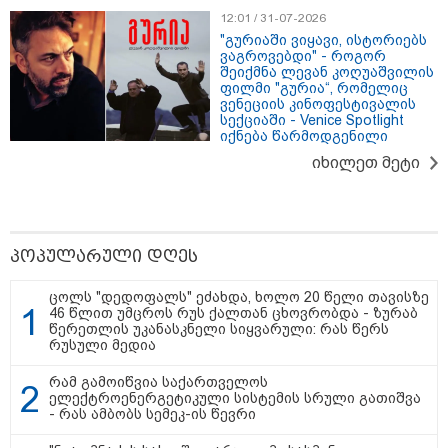
12:01 / 31-07-2026
19:42 / 06-08-2026
"გურიაში ვიყავი, ისტორიებს
"იმნაძემ მის მეგობრებს
ვაგროვებდი" - როგორ
ალექსანდრე გაბაშვილს და
შეიქმნა ლევან კოღუაშვილის
გიორგი მალანიას უთხრა,
ფილმი "გურია“, რომელიც
თითქოსდა მისი მასწავლებელი,
ვენეციის კინოფესტივალის
გიგა ავალიანი ზედმეტ
სექციაში - Venice Spotlight
ყურადღებას იჩენდა მის
იქნება წარმოდგენილი
მიმართ, რითაც გაბაშვილი
იხილეთ მეტი
წააქეზა" - პროკურატურა
19:33 / 06-08-2026
რა სასჯელი ემუქრება ნია
იმნაძეს? - პროკურატურამ მას
ბრალდება წარუდგინა
პოპულარული დღეს
ცოლს "დედოფალს" ეძახდა, ხოლო 20 წელი თავისზე
46 წლით უმცროს რუს ქალთან ცხოვრობდა - ზურაბ
19:30 / 06-08-2026
წერეთლის უკანასკნელი სიყვარული: რას წერს
გიგა ავალიანის საქმეზე ნია
რუსული მედია
იმნაძეს და ანასტასია
ბერუაშვილს ბრალდება
რამ გამოიწვია საქართველოს
წარუდგინეს
ელექტროენერგეტიკული სისტემის სრული გათიშვა
- რას ამბობს სემეკ-ის წევრი