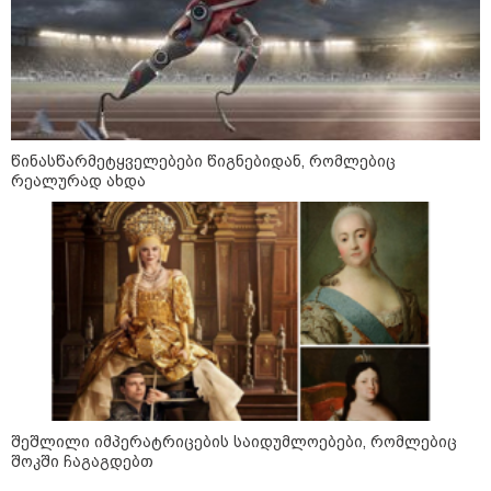
დაკავშირებით ერთობლივ
განცხადებას ავრცელებენ
22:35 / 06-08-2026
"კიდევ ერთხელ მოვუწოდებ
საქართველოს მთავრობას, მისი
დაუყოვნებლივი და უპირობო
გათავისუფლებისკენ" - რას
წინასწარმეტყველებები წიგნებიდან, რომლებიც
წერს ეუთო-ს წარმომადგენელი
რეალურად ახდა
მზია ამაღლობელზე?
21:38 / 06-08-2026
"ჩვენთვის ეს ეგზოტიკაა, ჩვენს
სტუმრებს ასე ვუხსნით - ბევრი
სანთელი, ეგზოტიკა და
რომანტიკული საღამოები" -
შალვა ალავერდაშვილი
ელექტროენერგიის გათიშვებზე
21:08 / 06-08-2026
"არ ვიცი, თუ ვინმე იცის, რასთან
შეშლილი იმპერატრიცების საიდუმლოებები, რომლებიც
არის დაკავშირებული ნია
შოკში ჩაგაგდებთ
იმნაძის 10 თვის თავზე დაკავება
- რა უნდა თქვას 16 წლის