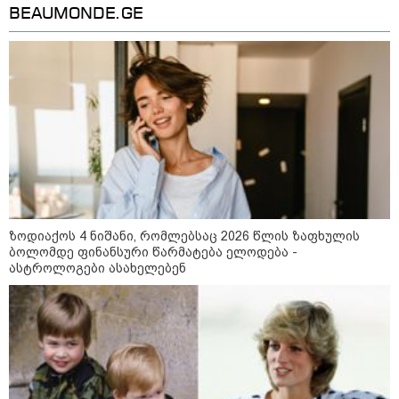
ბავშვმა, რომელიც 9 თვის
BEAUMONDE.GE
განმავლობაში
წარმოუდგენელი
ფსიქოლოგიური ტერორის ქვეშ
არის" - რას აცხადებს ნია
კატეგორიის ყველა სიახლე
იმნაძის ადვოკატი?
რატომ ჩაბნელდა საქართველო
მესამედ: საბოტაჟი, ტექნიკური
ხარვეზი თუ
არაპროფესიონალიზმი?! -
ზოდიაქოს 4 ნიშანი, რომლებსაც 2026 წლის ზაფხულის
სანდრო თვალჭრელიძის ანალიზი
ბოლომდე ფინანსური წარმატება ელოდება -
ასტროლოგები ასახელებენ
ჩაკეტილი „პოლიტიკური
სამკუთხედი“ - კულუარული
თამაშები, რომლებიც დიდი
სისხლის ფასად ჯდება
„ოქტომბრისთვის საქართველოს