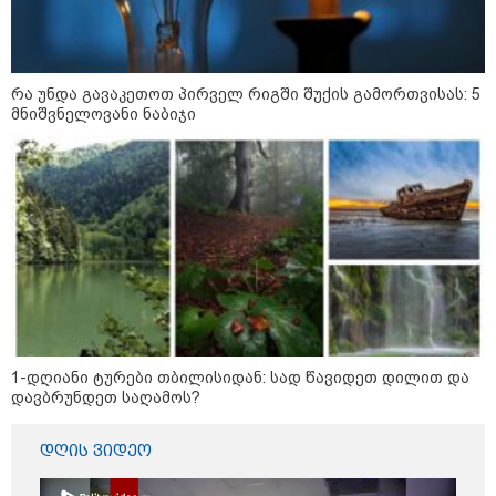
რა უნდა გავაკეთოთ პირველ რიგში შუქის გამორთვისას: 5
მნიშვნელოვანი ნაბიჯი
14:14 / 06-08-2026
"მეც ერთ-ერთი მათგანი ვიყავი, ვინც
ლიფტში გაიჭედა" - ლევან მახაშვილი
16:37 / 06-08-2026
"აბსოლუტურად ყალბი
შინაარსი იქმნება სოციალურ
მედიაში, არარსებული
1-დღიანი ტურები თბილისიდან: სად წავიდეთ დილით და
ადამიანები, საუბრობენ,
დავბრუნდეთ საღამოს?
თითქოს საქართველოში
უარყოფითი გარემოა რუსი
ტურისტებისთვის" - პრემიერი
დღის ვიდეო
16:14 / 06-08-2026