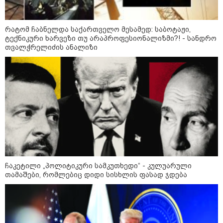
რა უნდა გავაკეთოთ პირველ
რატომ ჩაბნელდა საქართველო მესამედ: საბოტაჟი,
რიგში შუქის გამორთვისას: 5
ტექნიკური ხარვეზი თუ არაპროფესიონალიზმი?! - სანდრო
მნიშვნელოვანი ნაბიჯი
თვალჭრელიძის ანალიზი
1-დღიანი ტურები თბილისიდან:
სად წავიდეთ დილით და
დავბრუნდეთ საღამოს?
ჩაკეტილი „პოლიტიკური სამკუთხედი“ - კულუარული
მსოფლიო
თამაშები, რომლებიც დიდი სისხლის ფასად ჯდება