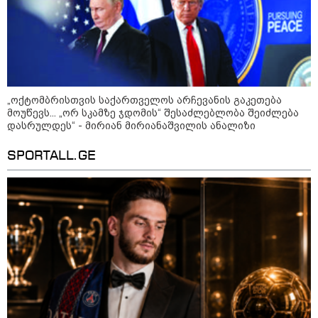
„ოქტომბრისთვის საქართველოს არჩევანის გაკეთება
მოუწევს... „ორ სკამზე ჯდომის“ შესაძლებლობა შეიძლება
დასრულდეს“ - მირიან მირიანაშვილის ანალიზი
SPORTALL.GE
10:52 / 06-08-2026
ვაშინგტონს რაკეტების დეფიციტი აქვს? -
მედიის ცნობით, დონალდ ტრამპი პიტ
ჰეგსეთს დაუპირისპირდა: დეტალები
23:15 / 06-08-2026
“არ მინდა, ბაიდენივით
სცენიდან გადავარდეს“ -