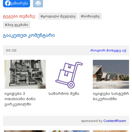
გაზიარება
ტეგები თემაზე:
#ყოფილი მეუღლე
#სიმსივნე
#ჰიუ ჯეკმანი
თბილისი - ჰერაკლიონი 1540.90
ლარიდან
გააკეთეთ კომენტარი
SS.GE
როგორ მოხვდე აქ
თბილისი - ბუდაპეშტი 942.70
ლარიდან
იყიდება 3
საწარმოს მუშა
იყიდება სასტუმრ
თბილისი - რომი 1364.80 ლარიდან
ოთახიანი ბინა
ბაკურიანში
ვარკეთილში
sponsored by
ContentRoom