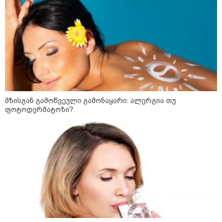
სამოქალაქო საზოგადოების
წარმომადგენლები 2008 წლის
რუსეთ-საქართველოს აგვისტოს
ომის 18 წლისთავთან
დაკავშირებით ერთობლივ
განცხადებას ავრცელებენ
ირაკლი მელაშვილი - როგორც კი
ოპოზიციამ რეგიონებში გასვლა
დაიწყო, „ოცნებამ“ რეგიონებზე
გადაიტანა სიმძიმის ცენტრი,
მზისგან გამოწვეული გამონაყარი: ალერგია თუ
მდინარაძეს პოლიტიკური ფუნქცია
ფოტოდერმატოზი?
ექნება: არჩევნებისთვის
მოამზადოს საქართველო - მათი
ამოცანაა, მაქსიმალური
უზრუნველყოფა ოპოზიციის
დასაქსაქსად
საზოგადოება