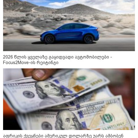
16:02 / 03-08-2026
"15 წლის წინ ჩადენილი
დანაშაული, 5-ჯერ შეცვლილი
მოსამართლე, 4-ჯერ თავიდან
დაწყებული საქმე... მადლობა
პროკურატურას, მათ გარეშე ეს
შედეგი არ დადგებოდა" - ქეთა
ხარძიანი
კატეგორიის ყველა სიახლე
2026 წლის ყველაზე გაყიდვადი ავტომობილები -
Focus2Move-ის რეიტინგი
ყველაზე კარგი/ცუდი ქვეყნები
ემიგრანტებისთვის 2026 წელს
2026 წლის ყველაზე გაყიდვადი
ავტომობილები - Focus2Move-ის
რეიტინგი
აფრიკის ქვეყნები ამერიკულ დოლარზე უარს ამბობენ