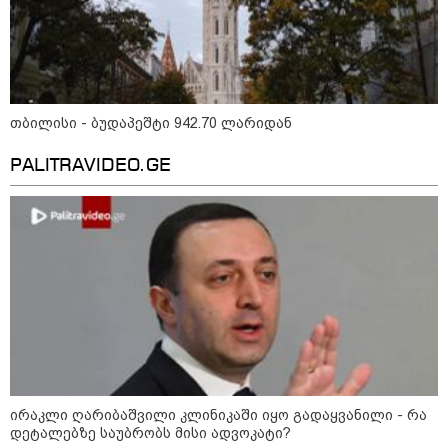
ნია იმნაძეს და ანასტასია
ბერუაშვილს ბრალდება
წარედგინათ - რამდენ წლიანი
პატიმრობა ემუქრებათ
თბილისი - ბუდაპეშტი 942.70 ლარიდან
არასრულწლოვნებს?
PALITRAVIDEO.GE
რა გახდა “სამგორის” მეტროში
სტუდენტის გარდაცვალების
მიზეზი - ცნობილია ექსპერტიზის
პასუხი
Faceამბები
ირაკლი ღარიბაშვილი კლინიკაში იყო გადაყვანილი - რა
დეტალებზე საუბრობს მისი ადვოკატი?