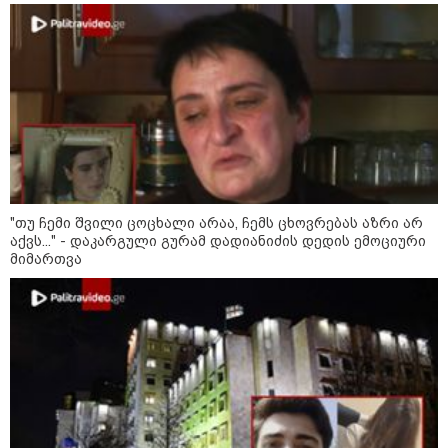
"თუ ჩემი შვილი ცოცხალი არაა, ჩემს ცხოვრებას აზრი არ
აქვს..." - დაკარგული გურამ დადიანიძის დედის ემოციური
მიმართვა
10:58 / 06-08-2026
"დადგება დრო და თქვენი დღევანდელი
"პოსტაობა" საკუთარ თავთან
შეგარცხვენთ... თქვენი შეცდომა არის
დანაშაულის ტოლფასი" - ეკა კუპატაძე
ნანუკა ჟორჟოლიანს