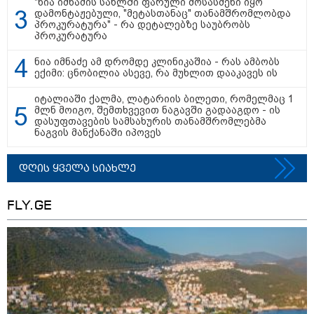
"ნია იმნაძის სახლში ფარული მოსასმენი იყო
დამონტაჟებული, "მეტასთანაც" თანამშრომლობდა
15:54 / 06-08-2026
პროკურატურა" - რა დეტალებზე საუბრობს
"ბრალი არის აბურდული -
პროკურატურა
სამწუხაროა, რომ სრულიად
უდანაშაულო ბავშვის ცხოვრება
ნია იმნაძე ამ დრომდე კლინიკაშია - რას ამბობს
დაანგრიეს"- გიგა ავალიანის
ექიმი: ცნობილია ასევე, რა მუხლით დააკავეს ის
საქმეზე დაკავებული ანასტასია
ბერუაშვილის ადვოკატი
იტალიაში ქალმა, ლატარიის ბილეთი, რომელმაც 1
მლნ მოიგო, შემთხვევით ნაგავში გადააგდო - ის
კატეგორიის ყველა სიახლე
დასუფთავების სამსახურის თანამშრომლებმა
ნაგვის მანქანაში იპოვეს
დღის ყველა სიახლე
მკითხველის რჩევით
FLY.GE