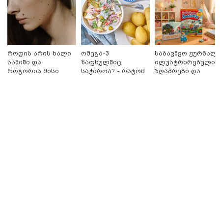
მნიშვნელოვანი ინფორმაცია
როდის არის ხალი
ომეგა-3
საბავშვო ჟურნალი
საშიში და
ზაფხულშიც
ილუსტრირებული
როგორია მისი
საჭიროა? - რატომ
ზღაპრები და
მოშორების
არ უნდა ვთქვათ
მაგნიტური
მარტივი და
უარი თევზზე ცხელ
სათამაშო 9.90
უსაფრთხო გზები
დღეებში
ლარად - "საბავშვ
კარუსელში"
ზღაპრების სერია
დაიწყო
11:13 / 05-08-2026
Hisense წარმოგიდგენთ გზავნილს "ინოვაციები
უკეთესი ცხოვრებისათვის" FIFA-ს 2026 წლის
მსოფლიო ჩემპიონატზე™
სამართალი