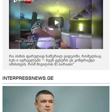
"დღეს ვიმგზავრეთ
მატარებლით, რომელიც ახალი
სიჩქარით მოძრაობს, მანამდე
ბათუმამდე მგზავრობის დრო
იყო 5,5 საათი და ახლა არის 4
საათამდე შემცირებული" -
ირაკლი კობახიძე
15:17 / 06-08-2026
შემოსავლების სამსახურში
აზერბაიჯანული მედიის მიერ
გავრცელებულ ინფორმაციას
პასუხობენ
რა ისმის ფარულად ჩაწერილ ვიდეოში, რომელსაც
სუს-ი ავრცელებს: "- ჩვენ გვსურს ეს კონტრაქტი
იმისთვის, რომ მივიღოთ ID ბარათი"
13:39 / 06-08-2026
ბაქომ საქართველოს საგარეო
INTERPRESSNEWS.GE
უწყებას დიპლომატური ნოტა
გაუგზავნა - მიზეზი
აზერბაიჯანული სანომრე ნიშნის
მქონე სატვირთოების
საზღვარზე შეფერხებაა:
დეტალები
კატეგორიის ყველა სიახლე