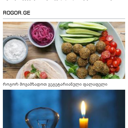
ROGOR.GE
აფრიკის ქვეყნები ამერიკულ
დოლარზე უარს ამბობენ
პოლიტიკა
როგორ მოვამზადოთ ვეგეტარიანული ფალაფელი