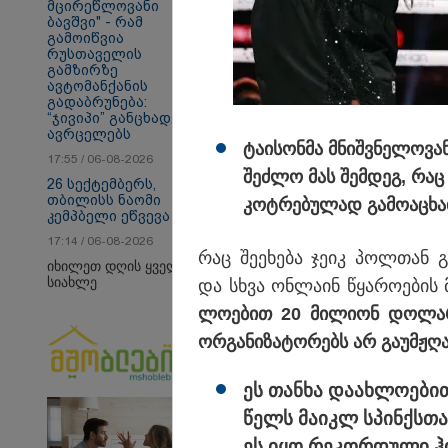
მცირეწლოვანი
ბავშვი" - რამ
გამოიწვია
რუსთაველის
გამზირზე
ავტომანქანის
გადაბრუნება:
“ჯივიპი” განცხადებას
თბილისი - ანტალია
თბ
ავრცელებს
840.90 ლარიდან
14
ტა­ი­სონ­მა მნიშ­ვნე­ლო­ვა
17:55 / 06-08-2026
შეძ­ლო მას შემ­დეგ, რაც
26 სექტემბერს,
თბილისს ნაომი
კოტ­რე­ბუ­ლად გა­მო­ა­ცხა
კემპბელი ეწვევა
სამართალი
17:14 / 06-08-2026
რაც შე­ე­ხე­ბა ჯეიკ პოლ­თან 
იხილეთ დღის ყველა
სიახლე
და სხვა ონ­ლა­ინ წყა­რო­ე­ბის 
ლო­ე­ბით 20 მი­ლი­ონ დო­ლარს გ
ორ­გა­ნი­ზა­ტო­რებს არ გა­უმ­ჟღავ
ეს თან­ხა და­ახ­ლო­ე­ბი
წელს მა­იკლ სპინ­ქსთან
ეს იყო რე­კორ­დუ­ლი ჰ