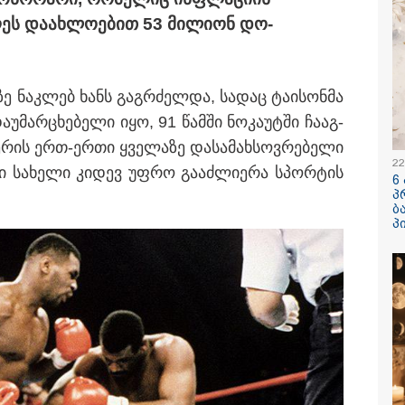
ღეს და­ახ­ლო­ე­ბით 53 მი­ლი­ონ დო­
ე ნაკ­ლებ ხანს გაგ­რძელ­და, სა­დაც ტა­ი­სონ­მა
­უ­მარ­ცხე­ბე­ლი იყო, 91 წამ­ში ნო­კა­უ­ტში ჩა­აგ­
­ე­რის ერთ-ერთი ყვე­ლა­ზე და­სა­მახ­სოვ­რე­ბე­ლი
/ 06-08-2026
15:32 / 06-08-
22
ი სა­ხე­ლი კი­დევ უფრო გა­აძ­ლი­ე­რა სპორ­ტის
6
ლი არის აბურდული
"მე მათი ს
პ
წუხაროა, რომ
მწყურია, 
ბ
იად უდანაშაულო
მინდა" - ეკ
პ
ვის ცხოვრება
რიეს"- გიგა
იანის საქმეზე
ვებული ანასტასია
აშვილის ადვოკატი
/ 06-08-2026
13:52 / 06-08-
ის წინ საკანში
4 წლით პა
ყვანეს სამი
მიესაჯა სა
არი ისე, რომ
რომელმაც
ვის არ უკითხავთ -
ბათუმში, კ
მაგრად იცავენ
საპირფარე
ტებული რისკის
შემდეგ კი 
რიუმებს?!" - ონისე
მიაყენა