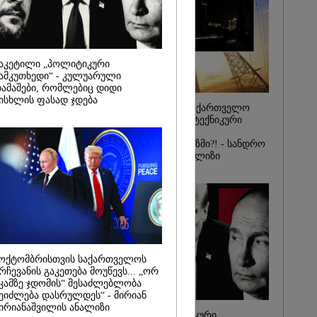
მეზღვაური
36 მიგრანტი,
, ორსული
დაარჩინა
2026
აკეტილი „პოლიტიკური
ამკუთხედი“ - კულუარული
ინ ჩადენილი
ამაშები, რომლებიც დიდი
 5-ჯერ
ისხლის ფასად ჯდება
მოსამართლე,
რატომ ჩაბნელდა საქართველო
იდან
მესამედ: საბოტაჟი, ტექნიკური
საქმე...
ხარვეზი თუ
არაპროფესიონალიზმი?! - სანდრო
რას, მათ
თვალჭრელიძის ანალიზი
შედეგი არ
" - ქეთა
ოქტომბრისთვის საქართველოს
რჩევანის გაკეთება მოუწევს... „ორ
კამზე ჯდომის“ შესაძლებლობა
ეიძლება დასრულდეს“ - მირიან
ირიანაშვილის ანალიზი
ჩაკეტილი „პოლიტიკური