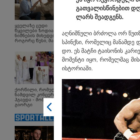
გათ­ვა­ლის­წი­ნე­ბით დ
ლარს შე­ად­გენს.
ყველაზე ცუდი
წყვილები ზოდიაქოს
აღ­ნიშ­ნუ­ლი ბრძო­ლა ორ წუთ­ზ
ნიშნების მიხედვით -
როგორც წესი, მათ არ
სპინ­ქსი, რო­მე­ლიც მა­ნამ­დე და
აქვთ ჰარმონიული
დო. ეს მატ­ჩი ტა­ი­სო­ნის კა­რი
ურთიერთობა
15:54 
მო­მენ­ტი იყო, რო­მელ­მაც მის
"ბრა
ის­ტო­რი­ა­ში.
- სამ
სრულ
ბავშ
დაანგ
ავალ
ქორწილი, რომელიც
დაკა
ნამდვილ კონცერტს
ბერუ
ჰგავდა - მომღერალი
15:08 
გიორგი
"3 დღ
მეფისაშვილი
შემოი
დაქორწინდა (ვიდეო)
პატიმ
ჩვენთ
ხომ 
მომე
კრიტე