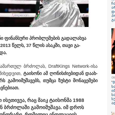
ჩ
ა
დ
პ
გ
ილისი - ჰერაკლიონი
თბილისი - ბუდაპეშტი
თბილისი - 
31.40 ლარიდან
1423.10 ლარიდან
ლარიდან
­ნი ფი­ნან­სუ­რი პრობ­ლე­მე­ბის გა­და­ლახ­ვა
 2013 წელს, 37 წლის ასაკ­ში, თავი გა­
­და.
გა­მარ­თულ ბრძო­ლას, DraftKings Network-ისა
13:59 / 06-08-2026
მი­ხედ­ვით,
ტა­ი­სო­ნი ამ ღო­ნის­ძი­ე­ბი­დან და­ახ­
08
ნიკა მელიას
ა­მო­ი­მუ­შა­ვებს, თუმ­ცა ზუს­ტი მო­ნა­ცე­მე­ბი
"
სასამართლოს
ს
­ნე­ბი­ათ.
უპატივცემლობი
ი
ს
1 წლით და 6 თ
ს
თ ისე­თი­ვეა, რაც მაიკ ტა­ი­სონ­მა 1988
თავისუფლების 
ა
 ბრძო­ლა­ში გა­მო­ი­მუ­შა­ვა. იმ დროს
მიესაჯა
ო­ნო­რა­რი, რო­მე­ლიც ინფლა­ცი­ის