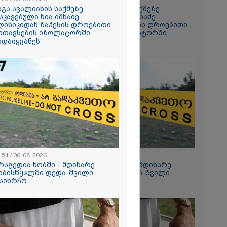
 სანომრე
იგა ავალიანის საქმეზე
გიგა ავალიანის საქმეზე
ატვირთოების
აკავებული ნია იმნაძე
დაკავებული ნია იმნაძე
რხებაა:
ლინიკიდან ზაჰესის დროებითი
კლინიკიდან ზაჰესის დროებითი
ოთავსების იზოლატორში
მოთავსების იზოლატორში
ადაიყვანეს
გადაიყვანეს
ცედურით
ნათ,
ნის
უფრო
ტი ძნელი
.
ტომ
ინება ღამე"
ეტიკული
:54 / 06-08-2026
12:54 / 06-08-2026
 გათიშვა -
რაგედია ხობში - მდინარე
ტრაგედია ხობში - მდინარე
კ-ის წევრი
ობისწყალში დედა-შვილი
ხობისწყალში დედა-შვილი
აიხრჩო
დაიხრჩო
 მზის
როცესი
ნ მიდის" -
, მზის
ერვატორიის