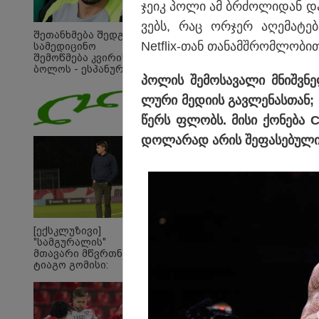
ჯეიკ პოლი ამ ბრძო­ლი­დან და­ა
ვებს, რაც ორ­ჯერ აღე­მა­ტე­ბ
შეთანხმება შედგა,
Netflix-თან თა­ნამ­შრომ­ლო­ბით, 
სამედიცინო
შემოწმება კვირის
ბოლოს - ესპანურმა
პო­ლის შე­მო­სა­ვა­ლი მნიშ­ვნე
პრესამ
ქოჩორაშვილის
ლუ­რი მე­დი­ის გავ­ლე­ნას­თან
ახალი გუნდი
დაასახელა
წერს ფლობს. მისი ქო­ნე­ბა Ce
დო­ლა­რად არის შე­ფა­სე­ბუ­ლი​
[ექსკლუზივი]
"სამგურალის"
მთავარი მწვრთნელი
ტიაგო გომისი:
"საქართველო
09:33 
ტალანტების
"მამი
ქვეყანაა"!
დატო
თვით