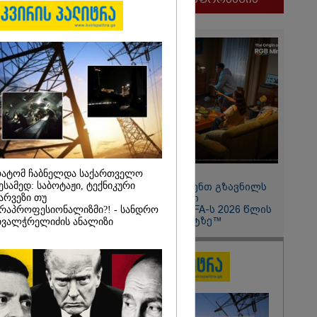
და თქვენი
ოსტაობა"
ნ
 თქვენი
ლფასი" -
ნუკა
ატომ ჩაბნელდა საქართველო
11:13 / 05-08-2026
ესამედ: საბოტაჟი, ტექნიკური
Hisense წარმოგიდგენთ გზავნილს
არვეზი თუ
"ინოვაციები უკეთესი
ცხოვრებისათვის" FIFA-ს 2026 წლის
რაპროფესიონალიზმი?! - სანდრო
მსოფლიო ჩემპიონატზე™
ვალჭრელიძის ანალიზი
2026
ყლოდ და
ატარეს, მათ
დავუბრუნეთ" -