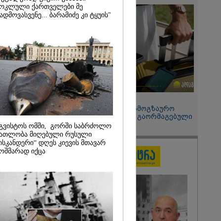
 მეპარება
ოკლული ქართველები მე
გი ბარამიძის
ადმოვასვენე... ბარამიძე კი ტყუის"
ია" - ნიკა
2026
ოყვარე ხალხი
, ყაზახს,
,
ლს,
 ამერიკელს,
მოვიდეს,
15:49 / 06-08-2026
ული... არავინ
შეიძინე ალდაგის სამოგზაურო
 არაა" -
დაზღვევა და მიიღე გაორმაგებული
ინტერნეტი
გვისტოს ომში, გორში საბრძოლო
ათლობა მიღებული რუსული
ისკანდერი“ დღეს კიევის მთავარ
ოშმარად იქცა