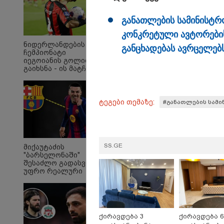
გა­ნათ­ლე­ბის სა­მი­ნის­ტ
კონ­კრე­ტუ­ლი ავ­ტო­რე­ბი­ს
ნიდერლანდების
გან­ცხა­დე­ბას ავ­რცე­ლებ
ჩემპიონატი
იეგოიანის გოლით
გაიხსნა - ის მატჩის
MVP გახდა
ტეგები თემაზე:
#განათლების სამ
"Soos! ამ წუთებში თავს
"ი
SS.GE
მიქაუტაძის
დაესხნენ
ვის
"ბარსელონაში"
არასრულწლოვანების
სე
შესაძლო გადასვლა
და სავარაუდოდ არა
ავ
უფრო რეალური
მარტო
გამ
ხდება - რაზე ესაუბრა
არასრულწლოვანების
ლა
ქართველი
ჯგუფი" - რა
სა
კატალონიელთა
ინფორმაციას
ეკა
მთავარ მწვრთნელს
ავრცელებს ადვოკატი?
გა
ავ
ქირავდება 3
ქირავდება 6
პოლიტიკა