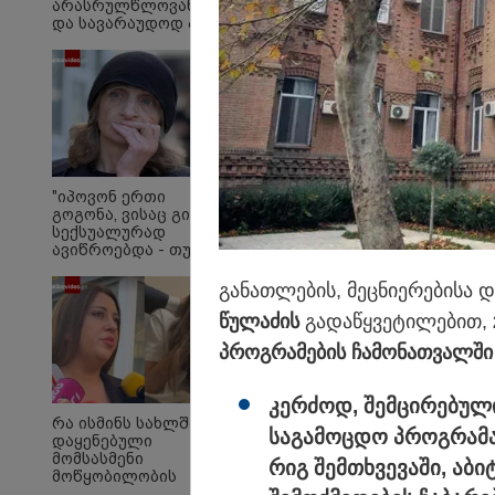
არასრულწლოვანების
და სავარაუდოდ არა
მარტო
არასრულწლოვანების
ჯგუფი" - რა
ინფორმაციას
ავრცელებს
ადვოკატი?
"ჩემი შეფასებით, თუ
ეხება, მისი აღმოფხ
"იპოვონ ერთი
გოგონა, ვისაც გიგა
ვფიქრობ, რომ ეს ზა
სექსუალურად
ენერგოკრიზისში გად
ავიწროებდა - თუ
გამოჩნდება 10 000
ლარს
გა­ნათ­ლე­ბის, მეც­ნი­ე­რე­ბი­ს
ოფიციალურად,
წუ­ლა­ძის
გა­და­წყვე­ტი­ლე­ბით,
სახალხოდ გადავცემ"
- ეკა კუპატაძე
პროგ­რა­მე­ბის ჩა­მო­ნათ­ვალ­ში
განცხადებას
ავრცელებს
კერ­ძოდ, შემ­ცი­რე­ბუ­ლ
რა ისმინს სახლში
სა­გა­მოც­დო პროგ­რა­მა
დაყენებული
მომსასმენი
რიგ შემ­თხვე­ვა­ში, აბი­
მოწყობილობის
ჩანაწერში, სადაც ნია