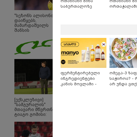
ოთახიანი ბინა
ოთახიანი ბი
საბურთალოზე
ორთაჭალაშ
"სეზონს ალისონი
დაიწყებს,
მამარდაშვილს
შანსის
გამოსაყენებლად
მოთმინება სჭირდება,
რომელსაც 100%-ით
მიიღებს" - განაცხადა
"ლივერპულის"
ყოფილმა მეკარემ
ფერმენტირებული
ომეგა-3 ზა
ინგრედიენტები
საჭიროა? - 
კანის მოვლაში -
არ უნდა ვთ
კორეული
უარი თევზზ
ინოვაციური ბრენდი
დღეებში
[ექსკლუზივი]
Manyo
"სამგურალის"
საქართველოშია
მთავარი მწვრთნელი
ტიაგო გომისი:
"საქართველო
19:05 
ტალანტების
"200
ქვეყანაა"!
გადავ
წლის 