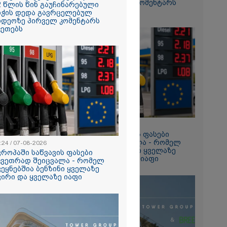
ვიდეოზე პირველ კომენტარს
2 წლის წინ გაუჩინარებული
ტაპად
აკეთებს
იჭის დედა გავრცელებულ
ალები
იდეოზე პირველ კომენტარს
კეთებს
2026
თი გოგონა,
ა სექსუალურად
ა - თუ
ა ასეთი
 000 ლარს
რად,
გადავცემ" -
იანის დედა
2026
ას ავრცელებს
13:24 / 07-08-2026
ია – რატომ
ევროპაში საწვავის ფასები
რნალოთ
მკვეთრად შეიცვალა - რომელ
:24 / 07-08-2026
ს დარღვევებს
ქვეყნებშია ბენზინი ყველაზე
ვროპაში საწვავის ფასები
?
ძვირი და ყველაზე იაფი
კვეთრად შეიცვალა - რომელ
ვეყნებშია ბენზინი ყველაზე
ვირი და ყველაზე იაფი