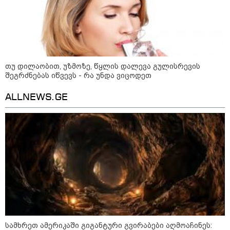
დღის ზოგადი
7
ასტროლოგიური
პროგნოზი
აგვისტო
თუ დილაობით, უზმოზე, წყლის დალევა გულისრევის
ეს დღე გამოირჩევა სტაბილური და მშვიდი ენერგიით. კარგი
შეგრძნებას იწვევს - რა უნდა ვიცოდეთ
პერიოდია დაწყებული საქმეების ბოლომდე მოსაყვანად,
ფინანსური საკითხების გადასამოწმებლად და სამუშაო
ALLNEWS.GE
სივრცის მოწესრიგებისთვის. თანმიმდევრული მოქმედება და
პრაქტიკული მიდგომა სასურველ შედეგს უდანაკარგოდ
მოგიტანთ.
როგორ მოვამზადოთ
ვეგეტარიანული ფალაფელი
სამხრეთ ამერიკაში გიგანტური გვირაბები აღმოაჩინეს: