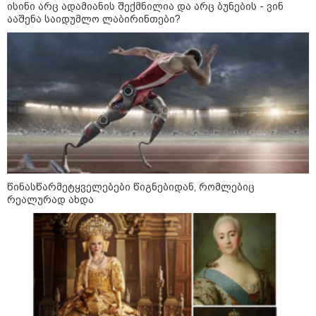
ისინი არც ადამიანის შექმნილია და არც ბუნების - ვინ
ააშენა საიდუმლო ლაბირინთები?
რა უნდა გავაკეთოთ პირველ
რიგში შუქის გამორთვისას: 5
მნიშვნელოვანი ნაბიჯი
1-დღიანი ტურები თბილისიდან:
სად წავიდეთ დილით და
დავბრუნდეთ საღამოს?
წინასწარმეტყველებები წიგნებიდან, რომლებიც
რეალურად ახდა
მსოფლიო