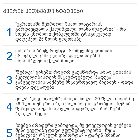
ბავშვმა, რომელიც 9 თვის
განმავლობაში
კვირის კითხვადი სტატიები
წარმოუდგენელი
ფსიქოლოგიური ტერორის ქვეშ
არის" - რას აცხადებს ნია
კატეგორიის ყველა სიახლე
“უკრაინაში მებრძოლ ზაალ ლატარიას
იმნაძის ადვოკატი?
გარდაეცვალა ქალიშვილი, ლანა ლატარია“ - რა
ხდება ცნობილი ქობულეთში ტრაგიკულად
დაღუპულ 26 წლის გოგონაზე
ვინ არის აბიტურიენტი, რომელმაც ერთიან
ეროვნულ გამოცდებზე, ყველა საგანში
მაქსიმალური ქულა მიიღო
რატომ ჩაბნელდა საქართველო
მესამედ: საბოტაჟი, ტექნიკური
"შუმოკი" ციხეში: როგორ გაუსწორდა სოსო ჯოხაძის
მკვლელობისთვის მსჯავრდებული "ბადუკა"
ხარვეზი თუ
ჯანგველაძის საქმეზე მსჯავრდებულ მიქაძეს - დიდი
არაპროფესიონალიზმი?! -
დავის დეტალები
სანდრო თვალჭრელიძის ანალიზი
ცოლს "დედოფალს" ეძახდა, ხოლო 20 წელი თავისზე
ჩაკეტილი „პოლიტიკური
46 წლით უმცროს რუს ქალთან ცხოვრობდა - ზურაბ
სამკუთხედი“ - კულუარული
წერეთლის უკანასკნელი სიყვარული: რას წერს
თამაშები, რომლებიც დიდი
რუსული მედია
სისხლის ფასად ჯდება
“თუმცა არაფერი გამოვიდა, მე ყოველთვის ვიქნები
შენი ყველაზე დიდი გულშემატკივარი“: ნუცა
ბუზალაძე რჩეულს დაშორდა? - დარენ პრინსი
„ოქტომბრისთვის საქართველოს