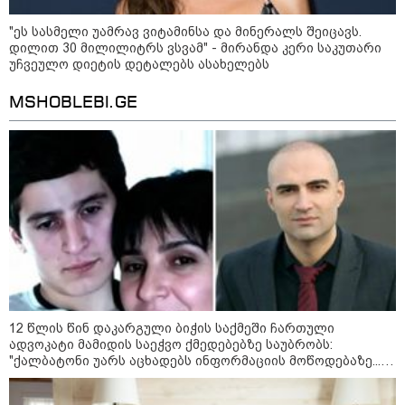
მსოფლიო ომის დროინდელი
ასობით ჭურვი აღმოაჩინეს -
"რიგრიგობით
"ეს სასმელი უამრავ ვიტამინსა და მინერალს შეიცავს.
ფეთქდებოდნენ..."
დილით 30 მილილიტრს ვსვამ" - მირანდა კერი საკუთარი
უჩვეულო დიეტის დეტალებს ასახელებს
კატეგორიის ყველა სიახლე
MSHOBLEBI.GE
ირანის პარლამენტის
თავმჯდომარე აშშ-ზე -
თეატრალური დიპლომატია
გამუდმებით მეორდება -
შეასრულეთ ვალდებულებები,
მეტი თეატრი არ გვჭირდება
მიხაილ ფედოროვი აცხადებს, რომ
12 წლის წინ დაკარგული ბიჭის საქმეში ჩართული
რუსეთის ტერიტორიაზე
ადვოკატი მამიდის საეჭვო ქმედებებზე საუბრობს:
სამიზნეების წინააღმდეგ Starlink-
"ქალბატონი უარს აცხადებს ინფორმაციის მოწოდებაზე...
ის გამოყენების საკითხზე ილონ
წლობით მიმდინარეობდა საქმის ჩაფარცხვის ოპერაცია"
მასკთან მოლაპარაკებებს
აწარმოებს