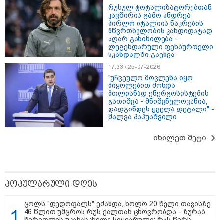
რუსულ ტოტალიზატორებთან
კავშირის გამო ანდრეა
პირლო იტალიის ნაკრების
მწვრთნელობის კანდიდატად
აღარ განიხილება -
ლეგენდარული ფეხბურთელი
სკანდალში გაეხვა
17:33 / 25-07-2026
11:08 / 06-08-2026
"დააკავეს არასრულწლოვანი, რომელმაც
"უჩვეულო მოვლენა იყო,
სოცქსელებიდან ჩამოტვირთულ არასრულწლოვანთა
მიყოლებით მოხდა
მთლიანად ენერგოსისტემის
ფოტოები დაამონტაჟა, მიანიჭა პორნოგრაფიული
გათიშვა - მნიშვნელოვანია,
იერსახე და გაავრცელა" - შსს
დადგინდეს ყველა დეტალი" -
შალვა პაპუაშვილი
იხილეთ მეტი
პოპულარული დღეს
ცოლს "დედოფალს" ეძახდა, ხოლო 20 წელი თავისზე
46 წლით უმცროს რუს ქალთან ცხოვრობდა - ზურაბ
წერეთლის უკანასკნელი სიყვარული: რას წერს