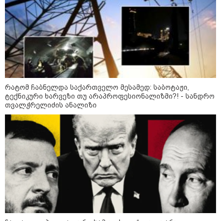
16:02 / 03-08-2026
"15 წლის წინ ჩადენილი
დანაშაული, 5-ჯერ შეცვლილი
მოსამართლე, 4-ჯერ თავიდან
დაწყებული საქმე... მადლობა
პროკურატურას, მათ გარეშე ეს
შედეგი არ დადგებოდა" - ქეთა
ხარძიანი
კატეგორიის ყველა სიახლე
რატომ ჩაბნელდა საქართველო მესამედ: საბოტაჟი,
ტექნიკური ხარვეზი თუ არაპროფესიონალიზმი?! - სანდრო
თვალჭრელიძის ანალიზი
ყველაზე კარგი/ცუდი ქვეყნები
ემიგრანტებისთვის 2026 წელს
2026 წლის ყველაზე გაყიდვადი
ავტომობილები - Focus2Move-ის
რეიტინგი