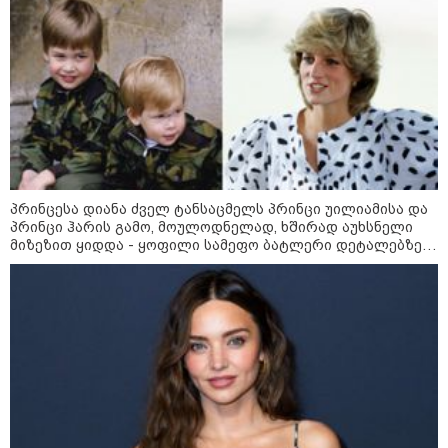
დონალდ ტრამპის სიტყვით
გამოსვლისას დამსწრეები
სახალისო შემთხვევის მოწმენი
გახდნენ
23:45 / 05-08-2026
ტრაგედია შოტლანდიაში - 35
წლის მამას 9 წლის
ქალიშვილის მკვლელობაში
ედება ბრალი
პრინცესა დიანა ძველ ტანსაცმელს პრინცი უილიამისა და
პრინცი ჰარის გამო, მოულოდნელად, ხშირად აუხსნელი
მიზეზით ყიდდა - ყოფილი სამეფო ბატლერი დეტალებზე
14:08 / 05-08-2026
საკუთარ წიგნში საუბრობს
ლაიფციგის აეროპორტში
უკრაინულ თვითმფრინავთან
ახლოს ასაფეთქებელი
მოწყობილობით აღჭურვილი
დრონი აღმოაჩინეს - რას წერს
მედია
13:22 / 05-08-2026
საფრანგეთის სოფელში ტყის
ხანძრის შემდეგ მეორე