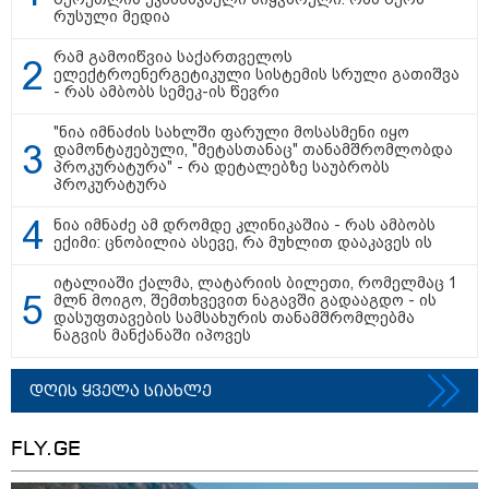
რუსული მედია
რამ გამოიწვია საქართველოს
08:44 / 06-08-2026
ელექტროენერგეტიკული სისტემის სრული გათიშვა
- რას ამბობს სემეკ-ის წევრი
"მიტროპოლიტი გერასიმე სამღვდელოებასთან
ერთად იმყოფებოდა ლანა ლატარიას სახლში და
"ნია იმნაძის სახლში ფარული მოსასმენი იყო
გარდაცვლილის სულის საოხად პანაშვიდი
დამონტაჟებული, "მეტასთანაც" თანამშრომლობდა
აღავლინა" - საპატრიარქო
პროკურატურა" - რა დეტალებზე საუბრობს
პროკურატურა
ნია იმნაძე ამ დრომდე კლინიკაშია - რას ამბობს
13:52 / 06-08-2026
ექიმი: ცნობილია ასევე, რა მუხლით დააკავეს ის
4 წლით პატიმრობა მიესაჯა
სანიტარს, რომელმაც შვილი
იტალიაში ქალმა, ლატარიის ბილეთი, რომელმაც 1
ბათუმში, კლინიკის
მლნ მოიგო, შემთხვევით ნაგავში გადააგდო - ის
საპირფარეშოში გააჩინა,
დასუფთავების სამსახურის თანამშრომლებმა
შემდეგ კი დაზიანებები მიაყენა
ნაგვის მანქანაში იპოვეს
დღის ყველა სიახლე
11:16 / 06-08-2026
ცნობილი ხდება, რომ
მოსკოვში, რესტორანში
FLY.GE
მომხდარ აფეთქებას რუსი
გენერალი ემსხვერპლა -
კურიერის მიერ მიტანილი