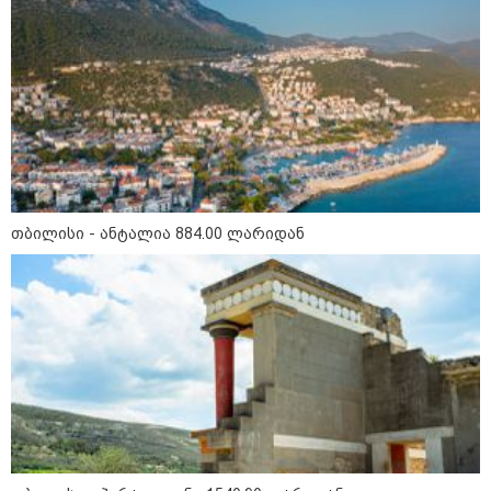
"საჩუქარი" და ჩაშლილი
წვეულება: ახალი დეტალები
12:56 / 06-08-2026
70 წელზე მეტი ხნის შემდეგ
პირველად, ყაზახეთში ვეფხვი
ველურ ბუნებაში გაუშვეს -
ქვეყნდება კადრები
14:09 / 06-08-2026
თბილისი - ანტალია 884.00 ლარიდან
დამტკიცდა საგზაო
უსაფრთხოების ეროვნული
სტრატეგია, რომელიც საგზაო
შემთხვევების შედეგად
დაშავებულთა და დაღუპულთა
რაოდენობის 25%-ით
შემცირებას ითვალისწინებს -
რას მოიცავს ის?
თბილისი - ანტალია 884.00
ლარიდან