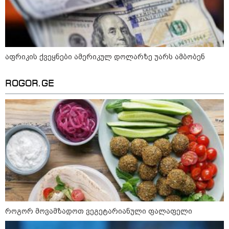
15:54 / 06-08-2026
"ბრალი არის აბურდული -
სამწუხაროა, რომ სრულიად
უდანაშაულო ბავშვის ცხოვრება
დაანგრიეს"- გიგა ავალიანის
საქმეზე დაკავებული ანასტასია
აფრიკის ქვეყნები ამერიკულ დოლარზე უარს ამბობენ
ბერუაშვილის ადვოკატი
ROGOR.GE
კატეგორიის ყველა სიახლე
მკითხველის რჩევით
როგორ მოვამზადოთ ვეგეტარიანული ფალაფელი