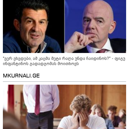
"დღეს ვიმგზავრეთ
მატარებლით, რომელიც ახალი
სიჩქარით მოძრაობს, მანამდე
ბათუმამდე მგზავრობის დრო
იყო 5,5 საათი და ახლა არის 4
საათამდე შემცირებული" -
ირაკლი კობახიძე
15:17 / 06-08-2026
შემოსავლების სამსახურში
აზერბაიჯანული მედიის მიერ
გავრცელებულ ინფორმაციას
პასუხობენ
"ვერ ვხვდები, ამ კაცმა მეტი რაღა უნდა ჩაიდინოს?" - ფიგუ
ინფანტინოს გადადგომას მოითხოვს
MKURNALI.GE
13:39 / 06-08-2026
ბაქომ საქართველოს საგარეო
უწყებას დიპლომატური ნოტა
გაუგზავნა - მიზეზი
აზერბაიჯანული სანომრე ნიშნის
მქონე სატვირთოების
საზღვარზე შეფერხებაა:
დეტალები
კატეგორიის ყველა სიახლე