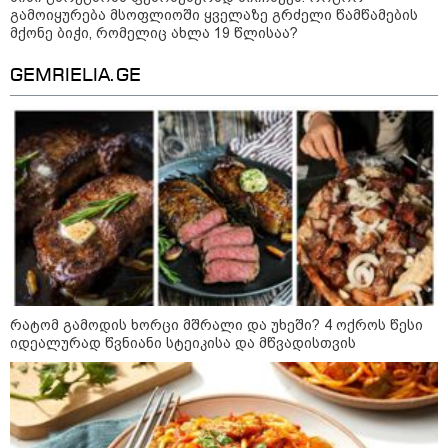
გამოიყურება მსოფლიოში ყველაზე გრძელი წამწამების
მქონე ბიჭი, რომელიც ახლა 19 წლისაა?
GEMRIELIA.GE
21:03 / 05-08-2026
რამ გამოიწვია საქართველოს
ელექტროენერგეტიკული სისტემის სრული
გათიშვა - რას ამბობს სემეკ-ის წევრი
რატომ გამოდის ხორცი მშრალი და უხეში? 4 ოქროს წესი
იდეალურად წვნიანი სტეიკისა და მწვადისთვის
23:14 / 06-08-2026
სამოქალაქო საზოგადოების
წარმომადგენლები 2008 წლის
რუსეთ-საქართველოს აგვისტოს
ომის 18 წლისთავთან