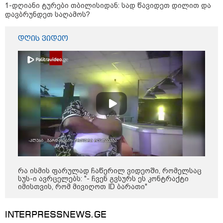
1-დღიანი ტურები თბილისიდან: სად წავიდეთ დილით და
დავბრუნდეთ საღამოს?
ნია იმნაძეს და ანასტასია
ბერუაშვილს ბრალდება
დღის ვიდეო
წარედგინათ - რამდენ წლიანი
პატიმრობა ემუქრებათ
არასრულწლოვნებს?
რა გახდა “სამგორის” მეტროში
სტუდენტის გარდაცვალების
მიზეზი - ცნობილია ექსპერტიზის
პასუხი
რა ისმის ფარულად ჩაწერილ ვიდეოში, რომელსაც
Faceამბები
სუს-ი ავრცელებს: "- ჩვენ გვსურს ეს კონტრაქტი
იმისთვის, რომ მივიღოთ ID ბარათი"
INTERPRESSNEWS.GE