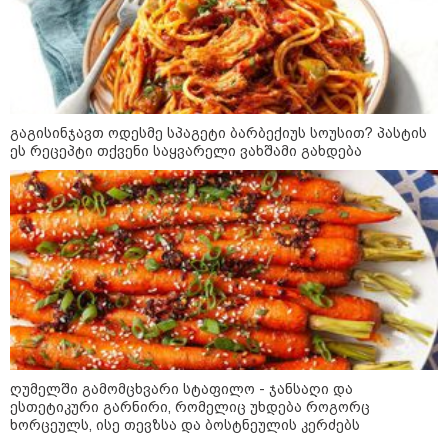
დაკავშირებით ერთობლივ
განცხადებას ავრცელებენ
22:35 / 06-08-2026
"კიდევ ერთხელ მოვუწოდებ
საქართველოს მთავრობას, მისი
დაუყოვნებლივი და უპირობო
გაგისინჯავთ ოდესმე სპაგეტი ბარბექიუს სოუსით? პასტის
გათავისუფლებისკენ" - რას
ეს რეცეპტი თქვენი საყვარელი ვახშამი გახდება
წერს ეუთო-ს წარმომადგენელი
მზია ამაღლობელზე?
21:38 / 06-08-2026
"ჩვენთვის ეს ეგზოტიკაა, ჩვენს
სტუმრებს ასე ვუხსნით - ბევრი
სანთელი, ეგზოტიკა და
რომანტიკული საღამოები" -
შალვა ალავერდაშვილი
ელექტროენერგიის გათიშვებზე
21:08 / 06-08-2026
ღუმელში გამომცხვარი სტაფილო - ჯანსაღი და
"არ ვიცი, თუ ვინმე იცის, რასთან
არის დაკავშირებული ნია
ესთეტიკური გარნირი, რომელიც უხდება როგორც
იმნაძის 10 თვის თავზე დაკავება
ხორცეულს, ისე თევზსა და ბოსტნეულის კერძებს
- რა უნდა თქვას 16 წლის