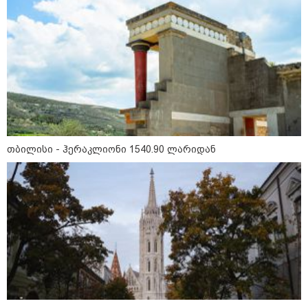
ნია იმნაძეს და ანასტასია
ბერუაშვილს ბრალდება
წარედგინათ - რამდენ წლიანი
პატიმრობა ემუქრებათ
არასრულწლოვნებს?
რა გახდა “სამგორის” მეტროში
სტუდენტის გარდაცვალების
მიზეზი - ცნობილია ექსპერტიზის
თბილისი - ჰერაკლიონი 1540.90 ლარიდან
პასუხი
Faceამბები