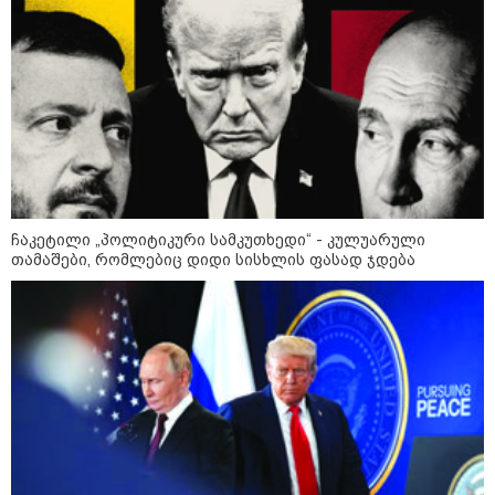
ჩაკეტილი „პოლიტიკური სამკუთხედი“ - კულუარული
თამაშები, რომლებიც დიდი სისხლის ფასად ჯდება
10:52 / 06-08-2026
ვაშინგტონს რაკეტების დეფიციტი აქვს? -
მედიის ცნობით, დონალდ ტრამპი პიტ
ჰეგსეთს დაუპირისპირდა: დეტალები
23:15 / 06-08-2026
“არ მინდა, ბაიდენივით
სცენიდან გადავარდეს“ -