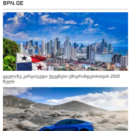
16:02 / 03-08-2026
BPN.GE
"15 წლის წინ ჩადენილი
დანაშაული, 5-ჯერ შეცვლილი
მოსამართლე, 4-ჯერ თავიდან
დაწყებული საქმე... მადლობა
პროკურატურას, მათ გარეშე ეს
შედეგი არ დადგებოდა" - ქეთა
ხარძიანი
კატეგორიის ყველა სიახლე
ყველაზე კარგი/ცუდი ქვეყნები ემიგრანტებისთვის 2026
წელს
ყველაზე კარგი/ცუდი ქვეყნები
ემიგრანტებისთვის 2026 წელს
2026 წლის ყველაზე გაყიდვადი
ავტომობილები - Focus2Move-ის
რეიტინგი