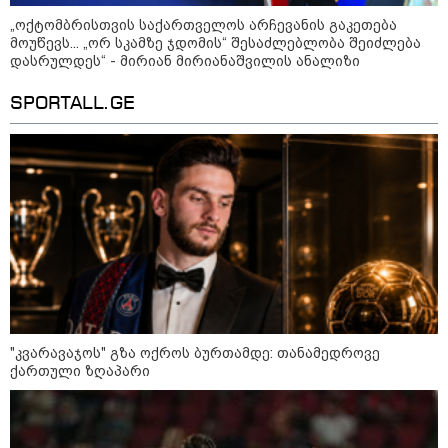
დონალდ ტრამპის სიტყვით
„ოქტომბრისთვის საქართველოს არჩევანის გაკეთება
გამოსვლისას დამსწრეები
მოუწევს... „ორ სკამზე ჯდომის“ შესაძლებლობა შეიძლება
სახალისო შემთხვევის მოწმენი
გახდნენ
დასრულდეს“ - მირიან მირიანაშვილის ანალიზი
SPORTALL.GE
23:45 / 05-08-2026
ტრაგედია შოტლანდიაში - 35
წლის მამას 9 წლის
ქალიშვილის მკვლელობაში
ედება ბრალი
14:08 / 05-08-2026
ლაიფციგის აეროპორტში
უკრაინულ თვითმფრინავთან
ახლოს ასაფეთქებელი
მოწყობილობით აღჭურვილი
დრონი აღმოაჩინეს - რას წერს
მედია
"კვარავაჯოს" გზა ოქროს ბურთამდე: თანამედროვე
ქართული ზღაპარი
13:22 / 05-08-2026
საფრანგეთის სოფელში ტყის
ხანძრის შემდეგ მეორე