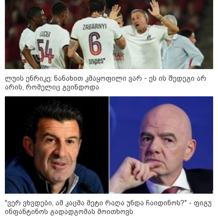
მსოფლიო ომის დროინდელი
ასობით ჭურვი აღმოაჩინეს -
"რიგრიგობით
ფეთქდებოდნენ..."
კატეგორიის ყველა სიახლე
ლუის ენრიკე: ნანახით კმაყოფილი ვარ - ეს ის შედეგი არ
არის, რომელიც გვინდოდა
ირანის პარლამენტის
თავმჯდომარე აშშ-ზე -
თეატრალური დიპლომატია
გამუდმებით მეორდება -
შეასრულეთ ვალდებულებები,
მეტი თეატრი არ გვჭირდება
მიხაილ ფედოროვი აცხადებს, რომ
რუსეთის ტერიტორიაზე
სამიზნეების წინააღმდეგ Starlink-
ის გამოყენების საკითხზე ილონ
"ვერ ვხვდები, ამ კაცმა მეტი რაღა უნდა ჩაიდინოს?" - ფიგუ
მასკთან მოლაპარაკებებს
ინფანტინოს გადადგომას მოითხოვს
აწარმოებს