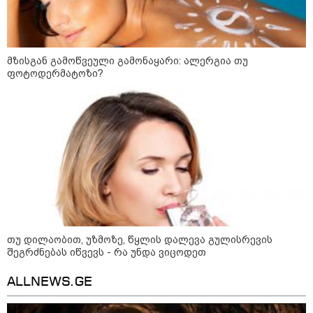
მზისგან გამოწვეული გამონაყარი: ალერგია თუ
ფოტოდერმატოზი?
21:03 / 05-08-2026
რამ გამოიწვია საქართველოს
ელექტროენერგეტიკული სისტემის სრული
გათიშვა - რას ამბობს სემეკ-ის წევრი
თუ დილაობით, უზმოზე, წყლის დალევა გულისრევის
შეგრძნებას იწვევს - რა უნდა ვიცოდეთ
23:14 / 06-08-2026
სამოქალაქო საზოგადოების
ALLNEWS.GE
წარმომადგენლები 2008 წლის
რუსეთ-საქართველოს აგვისტოს
ომის 18 წლისთავთან