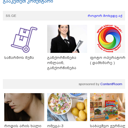
გააკეთეთ კომენტარი
SS.GE
როგორ მოხვდე აქ
მნიშვნელოვანი ინფორმაცია
საწარმოს მუშა
განქორწინება
ფოტო ოპერატორი
ონლაინ,
( დამხმარე )
განქორწინება
ემიგრანტებისათვის
საქართველოში
ჩამოსვლის გარეშე
sponsored by
ContentRoom
11:13 / 05-08-2026
Hisense წარმოგიდგენთ გზავნილს "ინოვაციები
უკეთესი ცხოვრებისათვის" FIFA-ს 2026 წლის
მსოფლიო ჩემპიონატზე™
სამართალი
როდის არის ხალი
ომეგა-3
საბავშვო ჟურნალი