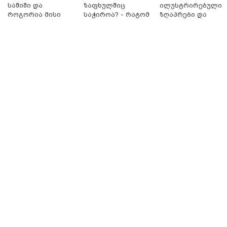
საშიში და
ზაფხულშიც
ილუსტრირებული
როგორია მისი
საჭიროა? - რატომ
ზღაპრები და
მოშორების
არ უნდა ვთქვათ
მაგნიტური
მარტივი და
უარი თევზზე ცხელ
სათამაშო 9.90
უსაფრთხო გზები
დღეებში
ლარად - "საბავშვ
კარუსელში"
ზღაპრების სერია
დაიწყო
13:59 / 06-08-2026
ნიკა მელიას სასამართლოს
უპატივცემლობის ფაქტზე 1 წლით და 6
თვით თავისუფლების აღკვეთა მიესაჯა