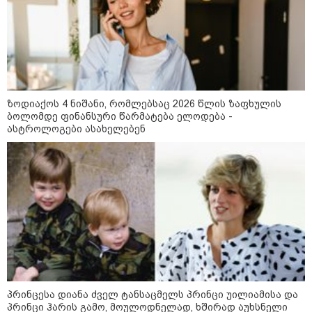
არჩევანის გაკეთება მოუწევს...
„ორ სკამზე ჯდომის“
შესაძლებლობა შეიძლება
დასრულდეს“ - მირიან
მირიანაშვილის ანალიზი
ჯარისკაცი, რომელიც 29 წელი
იბრძოდა, რადგან ომის
დამთავრების არ სჯეროდა...
ზოდიაქოს 4 ნიშანი, რომლებსაც 2026 წლის ზაფხულის
ბოლომდე ფინანსური წარმატება ელოდება -
ასტროლოგები ასახელებენ
მეცნიერება
პრინცესა დიანა ძველ ტანსაცმელს პრინცი უილიამისა და
პრინცი ჰარის გამო, მოულოდნელად, ხშირად აუხსნელი