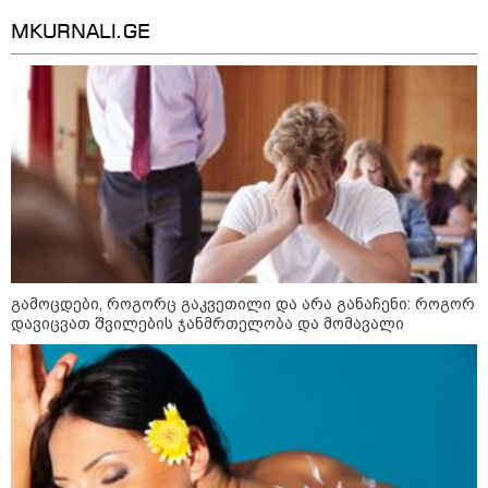
2008 წლის რუსეთ-საქართველოს
MKURNALI.GE
ომიდან 18 წელი გავიდა
სამოქალაქო საზოგადოების
წარმომადგენლები 2008 წლის
რუსეთ-საქართველოს აგვისტოს
ომის 18 წლისთავთან
დაკავშირებით ერთობლივ
განცხადებას ავრცელებენ
გამოცდები, როგორც გაკვეთილი და არა განაჩენი: როგორ
დავიცვათ შვილების ჯანმრთელობა და მომავალი
საზოგადოება