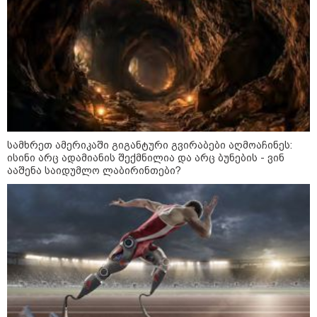
დაკავშირებით ერთობლივ
განცხადებას ავრცელებენ
22:35 / 06-08-2026
"კიდევ ერთხელ მოვუწოდებ
საქართველოს მთავრობას, მისი
დაუყოვნებლივი და უპირობო
გათავისუფლებისკენ" - რას
წერს ეუთო-ს წარმომადგენელი
მზია ამაღლობელზე?
სამხრეთ ამერიკაში გიგანტური გვირაბები აღმოაჩინეს:
ისინი არც ადამიანის შექმნილია და არც ბუნების - ვინ
21:38 / 06-08-2026
ააშენა საიდუმლო ლაბირინთები?
"ჩვენთვის ეს ეგზოტიკაა, ჩვენს
სტუმრებს ასე ვუხსნით - ბევრი
სანთელი, ეგზოტიკა და
რომანტიკული საღამოები" -
შალვა ალავერდაშვილი
ელექტროენერგიის გათიშვებზე
21:08 / 06-08-2026
"არ ვიცი, თუ ვინმე იცის, რასთან
არის დაკავშირებული ნია
იმნაძის 10 თვის თავზე დაკავება
- რა უნდა თქვას 16 წლის