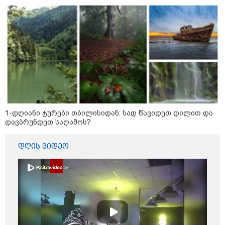
"დღეს ვიმგზავრეთ
მატარებლით, რომელიც ახალი
სიჩქარით მოძრაობს, მანამდე
ბათუმამდე მგზავრობის დრო
იყო 5,5 საათი და ახლა არის 4
საათამდე შემცირებული" -
ირაკლი კობახიძე
15:17 / 06-08-2026
შემოსავლების სამსახურში
აზერბაიჯანული მედიის მიერ
გავრცელებულ ინფორმაციას
პასუხობენ
1-დღიანი ტურები თბილისიდან: სად წავიდეთ დილით და
დავბრუნდეთ საღამოს?
13:39 / 06-08-2026
დღის ვიდეო
ბაქომ საქართველოს საგარეო
უწყებას დიპლომატური ნოტა
გაუგზავნა - მიზეზი
აზერბაიჯანული სანომრე ნიშნის
მქონე სატვირთოების
საზღვარზე შეფერხებაა:
დეტალები
კატეგორიის ყველა სიახლე