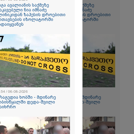
 სანომრე
იგა ავალიანის საქმეზე
გიგა ავალიანის საქმეზე
ატვირთოების
აკავებული ნია იმნაძე
დაკავებული ნია იმნაძე
რხებაა:
ლინიკიდან ზაჰესის დროებითი
კლინიკიდან ზაჰესის დროებითი
ოთავსების იზოლატორში
მოთავსების იზოლატორში
ადაიყვანეს
გადაიყვანეს
ცედურით
ნათ,
ნის
უფრო
ტი ძნელი
.
ტომ
ინება ღამე"
ეტიკული
:54 / 06-08-2026
12:54 / 06-08-2026
 გათიშვა -
რაგედია ხობში - მდინარე
ტრაგედია ხობში - მდინარე
კ-ის წევრი
ობისწყალში დედა-შვილი
ხობისწყალში დედა-შვილი
აიხრჩო
დაიხრჩო
 მზის
როცესი
ნ მიდის" -
, მზის
ერვატორიის