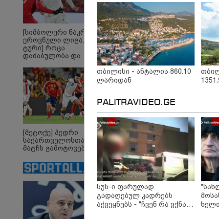
მკვლ
ბრალ
[სიმბოლური ნაკრები.
ეროვნული ლიგა. XXX
13:22 
ტური] როცა
საფრ
დაძაბულობა და
ტყის
ხარისხი ერთად არ
მეორ
თბილისი - ანტალია 860.10
თბილ
არიან...
დროი
ლარიდან
1351
ჭურვი
"რიგ
ფეთქდ
PALITRAVIDEO.GE
[მეტოქე] პედრი
საქართველოსთან
მატჩს გამოტოვებს
სუს-ი ფარულად
"სახ
გადაღებულ კადრებს
მოსა
აქვეყნებს - "ჩვენ რა ვქნათ,
ხელთ
ბიჭო, ამაზე?"
იმნა