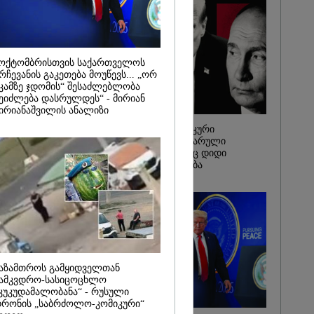
ელი
ობით
ი დრონი
 - რას წერს
2026
ოქტომბრისთვის საქართველოს
რჩევანის გაკეთება მოუწევს... „ორ
ქალმა,
კამზე ჯდომის“ შესაძლებლობა
ბილეთი,
ეიძლება დასრულდეს“ - მირიან
1 მლნ მოიგო,
ირიანაშვილის ანალიზი
თ ნაგავში
 ის
ჩაკეტილი „პოლიტიკური
ბის
სამკუთხედი“ - კულუარული
ს
თამაშები, რომლებიც დიდი
ლებმა ნაგვის
სისხლის ფასად ჯდება
იპოვეს
აზამთროს გამყიდველთან
ამკვდრო-სასიცოცხლო
კუკუდამალობანა“ - რუსული
რონის „საბრძოლო-კომიკური“