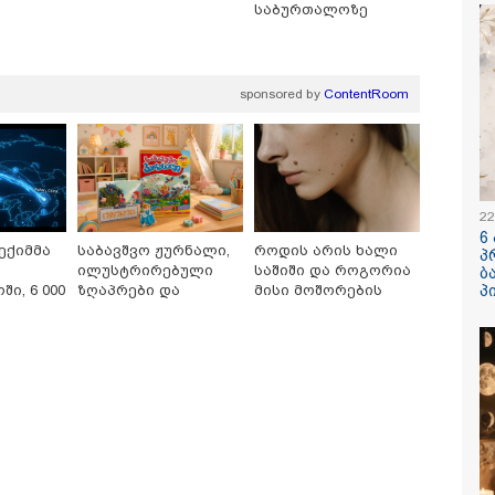
საბურთალოზე
ჟორჟოლიანს
sponsored by
ContentRoom
/ 05-08-2026
09:32 / 05-08-
22
ს მიერ ცოტნესთვის
"4 დღე უწ
6
ვებულ სახლში
უპუროდ გა
ექიმმა
საბავშვო ჟურნალი,
როდის არის ხალი
პ
ნებურად ცხოვრობს
სიცოცხლე 
ილუსტრირებული
საშიში და როგორია
ბ
იანი, რომელიც
ქართველი 
ი, 6 000
ზღაპრები და
მისი მოშორების
პ
დის ანდერძში ერთი
წერს, რომ 
ს
მაგნიტური სათამაშო
მარტივი და
ითაც კი არ არის
მათ შორის
9.90 ლარად -
უსაფრთხო გზები
ნიებული" - ანა
გოგონა გა
ური
ული
"საბავშვო
/ 04-08-2026
16:02 / 03-08-
ატარა -
კარუსელში"
ა კანონიკიდან
"15 წლის წ
წერილია
ზღაპრების სერია
მდინარე,
დანაშაული,
დაიწყო
ებულად მიგვაჩნია,
შეცვლილი 
დამიანის გასვენება
4-ჯერ თავ
დან არ მოხდეს, ეს
დაწყებული 
ვიარეს ისეთი
მადლობა
არულითა უნდა
პროკურატუ