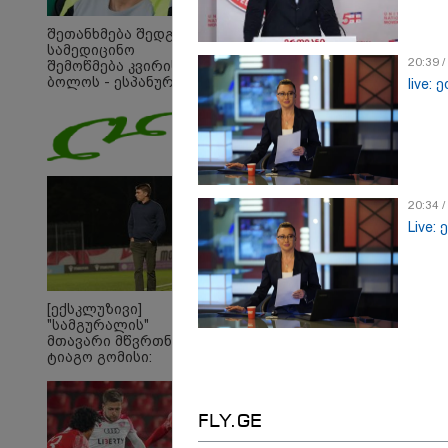
შეთანხმება შედგა,
სამედიცინო
20:39 
შემოწმება კვირის
ბოლოს - ესპანურმა
live:
პრესამ
ქოჩორაშვილის
ახალი გუნდი
დაასახელა
20:34 
Live:
[ექსკლუზივი]
"სამგურალის"
მთავარი მწვრთნელი
ტიაგო გომისი:
"საქართველო
ტალანტების
23:45 
ქვეყანაა"!
ტრაგ
FLY.GE
- 35 
ქალი