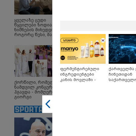
ყველაზე ცუდი
წყვილები ზოდიაქოს
ნიშნების მიხედვით -
როგორც წესი, მათ არ
აქვთ ჰარმონიული
ურთიერთობა
09:33 
"მამი
დატო
ფერმენტირებული
ქართველმა 
თვით
ინგრედიენტები
ჩინეთიდან
ადამ
კანის მოვლაში -
საქართველოშ
ზვია
ქორწილი, რომელიც
კორეული
კილომეტრი
სიტყვ
ნამდვილ კონცერტს
ინოვაციური ბრენდი
დაშორებით,
მოხსე
ჰგავდა - მომღერალი
ჯაბა
Manyo
ტელერობოტ
გიორგი
12:20 
საქართველოშია
ოპერაცია ჩა
მეფისაშვილი
"როც
დაქორწინდა (ვიდეო)
ისტორია და
გამო
მართ
რომ ა
ტაძრი
მგლო
სიყვ