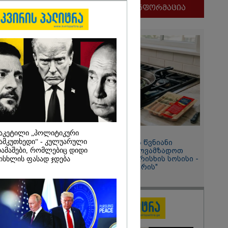
მნიშვნელოვანი ინფორმაცია
ეტების
 - მედიის
დ ტრამპი
:
აკეტილი „პოლიტიკური
11:58 / 03-08-2026
ამკუთხედი“ - კულუარული
ოქროსფერი კანი და წვნიანი
ამაშები, რომლებიც დიდი
შიგთავსი: როგორ მოვამზადოთ
სწორად პრემიუმ ხარისხის სოსისი -
ისხლის ფასად ჯდება
რჩევები "შეფმაისტერის"
ტექნოლოგისგან
2026
ს აეროპორტში
ნავთან ახლოს