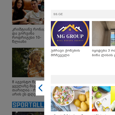
SS.GE
კრიშტიანუ რონალდუ
და ჯორჯინა
როდრიგესი 10-
15:03 
წლიანი
ბრუკ
ურთიერთობის
ძვირფ
შემდეგ
უძრავი ქონების
იყიდება 3 ო
ოჯახ
ქორწინდებიან -
მრჩეველი
ბინა ლისის 
შემთ
ქორწილის პირველი
გადაა
დეტალები
ტონა 
21:30 
თბილ
8 აგვისტო წლის
„გვახ
ყველაზე მაგიური
გვახს
თარიღია - რატომ
მსვლ
არის ეს დღე
მიმდ
მნიშვნელოვანი და
რა უნდა ვიცოდეთ?