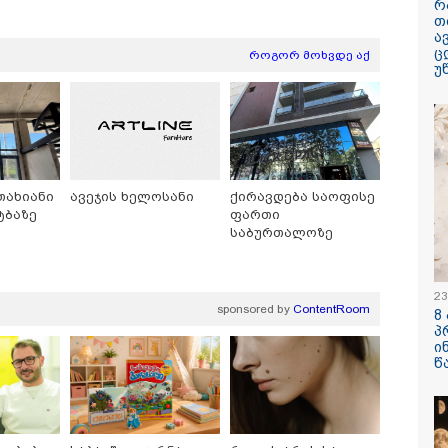
რ
თ
ა
ც
როგორ მოხვდე აქ
უ
/ 08-08-2026
22:28 / 07-08-
ლინელმა ქალმა
სად იზღუდ
ასი ბეჭდები,
- თბილისის
თახიანი
ავეჯის ხელოსანი
ქირავდება საოფისე
ის რელიკვია,
ინფორმაცი
ტბაზე
ფართი
ხვევით ნაგავში
საბურთალოზე
გდო - ბეჭდები 9
ნაგავში იპოვეს
/ 07-08-2026
20:58 / 07-08-
23
sponsored by
ContentRoom
8
ისში, ლოზუნგით
"იპოვონ ერ
პ
სოვს გმირები,
ვისაც გიგ
ი
ოვს მტერი”
ავიწროებდ
წ
ელობა
გამოჩნდებ
ინარეობს
გოგონა, 10
ოფიციალუ
სახალხოდ 
გიგა ავალ
კატეგორიის ყველა სიახლე
განცხადებ