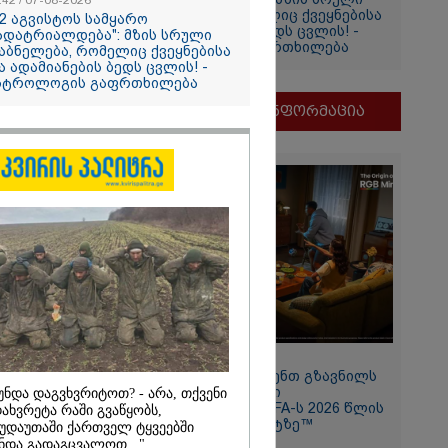
:42 / 07-08-2026
დაბნელება, რომელიც ქვეყნებისა
12 აგვისტოს სამყარო
და ადამიანების ბედს ცვლის! -
ადატრიალდება": მზის სრული
ირაკლი
ასტროლოგის გაფრთხილება
აბნელება, რომელიც ქვეყნებისა
ა ადამიანების ბედს ცვლის! -
იის
სტროლოგის გაფრთხილება
მნიშვნელოვანი ინფორმაცია
2026
11:13 / 05-08-2026
Hisense წარმოგიდგენთ გზავნილს
განახორციელა
"ინოვაციები უკეთესი
უნდა დაგვხვრიტოთ? - არა, თქვენი
ლოს
ცხოვრებისათვის" FIFA-ს 2026 წლის
ახვრეტა რაში გვაწყობს,
ბის 20%-ის
მსოფლიო ჩემპიონატზე™
უდაუთაში ქართველ ტყვეებში
ა
ნდა გადაგცვალოთ..."
ს, მისი