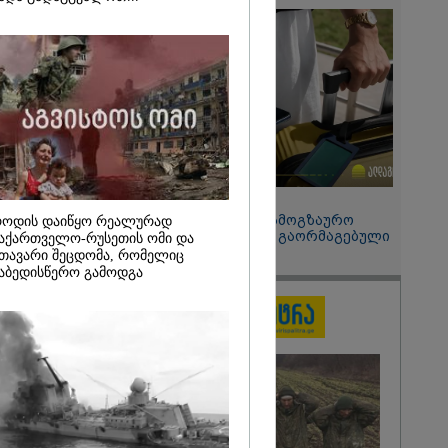
ალატი
დ ვერ
ს ამ
2026
" - ირაკლი
ავიდა
მის შემდეგ,
საც ყველას
ს უმძიმესი
ჩვენი ვალია,
ვაგოთ
ომში
გმირების
15:49 / 06-08-2026
 ირაკლი
შეიძინე ალდაგის სამოგზაურო
ოდის დაიწყო რეალურად
დაზღვევა და მიიღე გაორმაგებული
აქართველო-რუსეთის ომი და
ინტერნეტი
თავარი შეცდომა, რომელიც
აბედისწერო გამოდგა