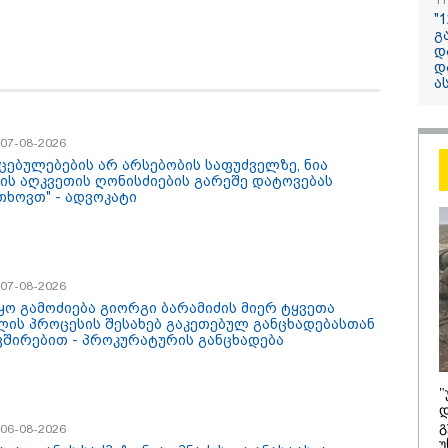
11
12:34 / 08-08-2026
"
გ
რას აცხადებს 
დ
კობახიძე
დ
ელექტროენერგ
ა
რამდენჯერმე
გათიშვასთან
/ 07-08-2026
დაკავშირებით?
იცებულებების არ არსებობის საფუძველზე, ნია
ძის აღკვეთის ღონისძიების გარეშე დატოვებას
თხოვთ" - ადვოკატი
/ 07-08-2026
ყო გამოძიება გიორგი ბარამიძის მიერ ტყვეთა
ლის პროცესის შესახებ გაკეთებულ განცხადებასთან
ვშირებით - პროკურატურის განცხადება
/ 08-08-2026
12:18 / 08-08-
 წლის ომი თუ არ
"რუსეთმა 
"
ბოდა, დიდი
საქართვე
დ
თობით, არც
ტერიტორიე
გ
/ 06-08-2026
ნის ომი იქნებოდა" -
ოკუპაცია დ
უ
ა პაპუაშვილი
სააკაშვილი