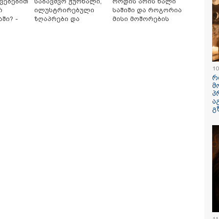
კვებებით
საბავშვო ჟურნალი,
როდის არის ხალი
რ
ილუსტრირებული
საშიში და როგორია
ში? -
ზღაპრები და
მისი მოშორების
მთავარ
მაგნიტური სათამაშო
მარტივი და
აუბრობს
9.90 ლარად -
უსაფრთხო გზები
"საბავშვო
კარუსელში"
ზღაპრების სერია
10
დაიწყო
რ
მ
პ
ა
გ
ოტოსურათი,
რა ხდება ამ წუთებში
ნანუკა ჟო
მელზეც ახლა
ხაშურში? - კადრები
ვიდეომიმა
აუბრებ, ნია იმნაძის
ადგილიდან
ავრცელებს -
თ-ერთმა მეგობარმა
ვრცელი მი
ომიგზავნა..." - ეკა
გვქონდა"
პატაძე