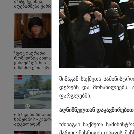
არტყმევინეს,
აღენიშნება უამრავი
დაზიანება...
სავარაუდოდ,
ეძებდნენ ან დებდნენ
ნარკოტიკს" - რას
ჰყვება ადვოკატი
კურიერზე, რომელსაც
არასრულწლოვანები
ფიზიკურად
"კალიგულა უარესი ს
გაუსწორდნენ?
რომ ჰქვია პერსონაჟს
"ფოტოსურათი,
რომელზეც ახლა
შეყვარებული და ეჭვი
ვისაუბრებ, ნია
იმნაძის ერთ-ერთმა
მეგობარმა
გამომიგზავნა..." - ეკა
ში­ნა­გან საქ­მე­თა სა­მი­ნის­ტ
კუპატაძე
დე­რებს და მო­ნა­წი­ლე­ებს, 
ფარ­გლებ­ში.
აღ­ნიშ­ნულ­თან და­კავ­ში­რე­ბით
რა ხდება ამ წუთებში
ხაშურში? - კადრები
"ში­ნა­გან საქ­მე­თა სა­მი­ნის­
ადგილიდან
მარ­თლწეს­რი­გის დაც­ვის მიზ­ნ