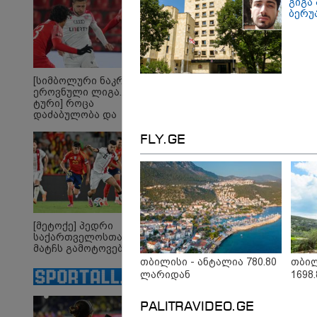
გიგა 
ქვეყანაა"!
ბერუ
11:54 /
"ანწუ
რომე
სამშ
[სიმბოლური ნაკრები.
გამო
ეროვნული ლიგა. XXX
თავი
ტური] როცა
ანწუხ
დაძაბულობა და
ირაკ
ხარისხი ერთად არ
არიან...
FLY.GE
[მეტოქე] პედრი
საქართველოსთან
მატჩს გამოტოვებს
თბილისი - ანტალია 780.80
თბილ
ლარიდან
1698
PALITRAVIDEO.GE