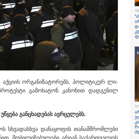
მეტსახელის მქო
პოპულარული გ
15
რეალურ ცხოვრ
"
ა
დ
"ბავშვობიდან ას
კ
ფანატიკურად ვ
ფ
შეყვარებული
საქართველოზე" 
მარტინ გუიმჯია
ახელი არ არის?! ან ოტელო
ენასა და საქა
 - მკვლელია. რაც არ უნდა
შეყვარებული სო
ანი იყოს, მაინც მკვლელია"
"განიხილავდნე
ჩაიდინა გაბაშვ
დანაშაული" - გ
რო აქ­ცი­ის ორ­გა­ნი­ზა­ტო­რებს, პო­ლი­ტი­კურ ლი­
ავალიანის საქმ
პრო­ტეს­ტი გა­მო­ხა­ტონ კა­ნო­ნით დად­გე­ნილ
პროკურორი ნია 
მამის დიალოგი
ჩანაწერის შინა
ასაჯაროებს
11
ა
 უწყე­ბა გან­ცხა­დე­ბას ავ­რცე­ლებს.
უ
დედამიწაზე სი
კ
წარმოშობის შეს
რ
არსებული თეორ
ტროს სხვა­დას­ხვა და­ნა­ყო­ფის თა­ნამ­შრომ­ლე­ბი
პ
თავდაყირა დგებ
ით, მო­ბი­ლი­ზე­ბუ­ლე­ბი არი­ან სა­ქარ­თვე­ლოს
აღმოაჩინეს მეც