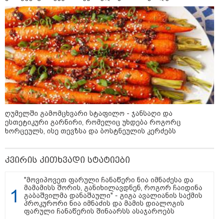
სიკვდილი - ისეთი ხმა აქვს,
თითქოს ეხვეწება, ცუდად არის"
- 12 წლის წინ გაუჩინარებული
ბიჭის დედა გავრცელებულ
ვიდეოზე პირველ კომენტარს
აკეთებს
კატეგორიის ყველა სიახლე
ღუმელში გამომცხვარი სტაფილო - ჯანსაღი და
ესთეტიკური გარნირი, რომელიც უხდება როგორც
პაატა ზაქარეიშვილის მწვავე
ხორცეულს, ისე თევზსა და ბოსტნეულის კერძებს
პასუხი გიორგი ბარამიძის
სკანდალურ განცხადებაზე -
"ყველაფერი დეტალურად ვიცი...
კამანში მოკლული ქართველები მე
კვირის კითხვადი სტატიები
გადმოვასვენე... ბარამიძე კი
ტყუის"
"მოვიპოვეთ ფარული ჩანაწერი ნია იმნაძესა და
აგვისტოს ომში, გორში
მამამისს შორის, განიხილავდნენ, როგორ ჩაიდინა
საბრძოლო ნათლობა მიღებული
გაბაშვილმა დანაშაული" - გიგა ავალიანის საქმის
რუსული „ისკანდერი“ დღეს კიევის
პროკურორი ნია იმნაძის და მამის დიალოგის
მთავარ კოშმარად იქცა
ფარული ჩანაწერის შინაარსს ასაჯაროებს