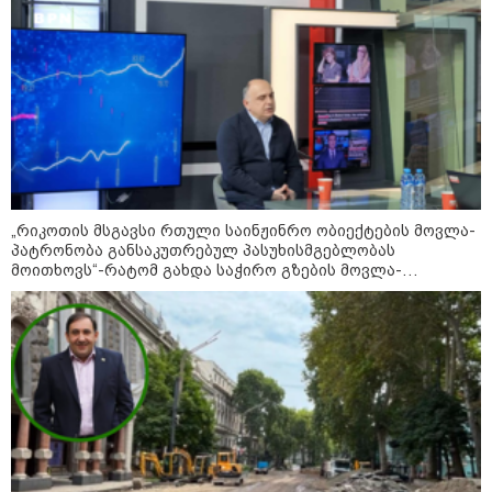
10:58 / 06-08-2026
"დადგება დრო და თქვენი
დღევანდელი "პოსტაობა"
საკუთარ თავთან
შეგარცხვენთ... თქვენი
შეცდომა არის დანაშაულის
ტოლფასი" - ეკა კუპატაძე ნანუკა
ჟორჟოლიანს
09:33 / 05-08-2026
"მამის მიერ ცოტნესთვის
„რიკოთის მსგავსი რთული საინჟინრო ობიექტების მოვლა-
დატოვებულ სახლში
თვითნებურად ცხოვრობს
პატრონობა განსაკუთრებულ პასუხისმგებლობას
ადამიანი, რომელიც ზვიადის
მოითხოვს“-რატომ გახდა საჭირო გზების მოვლა-
ანდერძში ერთი სიტყვითაც კი
პატრონობისთვის სახელმწიფო კომპანიის შექმნა
არ არის მოხსენიებული" - ანა
ჯაბაური
09:32 / 05-08-2026
"4 დღე უწყლოდ და უპუროდ
გაატარეს, მათ სიცოცხლე
დავუბრუნეთ" - ქართველი
მეზღვაური წერს, რომ 36
მიგრანტი, მათ შორის, ორსული
გოგონა გადაარჩინა