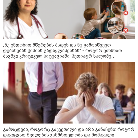
დღის ზოგადი
7
ასტროლოგიური
პროგნოზი
აგვისტო
„ნუ ენდობით მწერების ბადეს და ნუ გამოიწვევთ
ღებინებას ქიმიის გადაყლაპვისას“ - როგორ ვიხსნათ
8 აგვისტო ახალ შთაგონებასა და ემოციურ სიახლოვეს
ბავშვი კრიტიკულ სიტუაციაში, პედიატრ სალომე
ახვლედიანის რჩევები
მოიტანს. გაიზრდება ინტერესი შემოქმედებითი საქმიანობისა
და კულტურული ღონისძიებების მიმართ. საღამო
განსაკუთრებით ხელსაყრელია საყვარელ ადამიანებთან
დროის გასატარებლად და თბილი, გულახდილი
საუბრებისთვის.
გამოცდები, როგორც გაკვეთილი და არა განაჩენი: როგორ
აგვისტო აგარაკზე: ეს 5 საქმე
დავიცვათ შვილების ჯანმრთელობა და მომავალი
უნდა მოასწროთ შემოდგომის