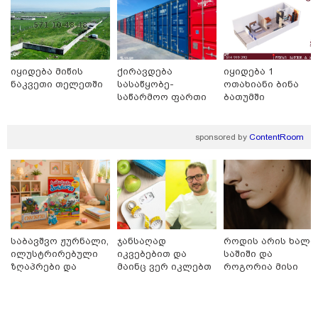
"ვიდეოს ნახვა ჩემთვის იყო სიკვდილი - ისეთი ხმა
აქვს, თითქოს ეხვეწება, ცუდად არის" - 12 წლის წინ
გაუჩინარებული ბიჭის დედა გავრცელებულ ვიდეოზე
პირველ კომენტარს აკეთებს
იყიდება მიწის
ქირავდება
იყიდება 1
ნაკვეთი თელეთში
სასაწყობე-
ოთახიანი ბინა
საწარმოო ფართი
ბათუმში
ლილოში
sponsored by
ContentRoom
საბავშვო ჟურნალი,
ჯანსაღად
როდის არის ხალი
ილუსტრირებული
იკვებებით და
საშიში და
13:24 / 07-08-2026
ზღაპრები და
მაინც ვერ იკლებთ
როგორია მისი
ევროპაში საწვავის ფასები მკვეთრად შეიცვალა -
მაგნიტური
წონაში? - ლაშა
მოშორების
რომელ ქვეყნებშია ბენზინი ყველაზე ძვირი და
სათამაშო 9.90
უჩავა მთავარ
მარტივი და
ყველაზე იაფი
ლარად - "საბავშვო
მიზეზებზე
უსაფრთხო გზები
კარუსელში"
საუბრობს