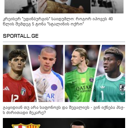
კრეისერ "ედინბურგის" საიდუმლო: როგორ იპოვეს 40
წლის შემდეგ 5 ტონა "სტალინის ოქრო"
SPORTALL.GE
11:40 / 07-08-2026
"დაკავებულია 3 პირი, რომლებიც
სისტემატურად ამზადებდნენ ცნობილი
ბრენდების ფალსიფიცირებულ ვისკისა და
სხვა ალკოჰოლურ სასმელებს" -
საგამოძიებო სამსახური
22:49 / 07-08-2026
"ამ წუთებში, თავს დაესხნენ
არასრულწლოვანების და
გაყიდიან თუ არა საფონოვს და შევალიეს - ვინ იქნება პსჟ-
სავარაუდოდ, არა მარტო
ს ძირითადი მეკარე?
არასრულწლოვანების ჯგუფი" -
ადვოკატის ინფორმაციით
კურიერს თავს დაესხნენ