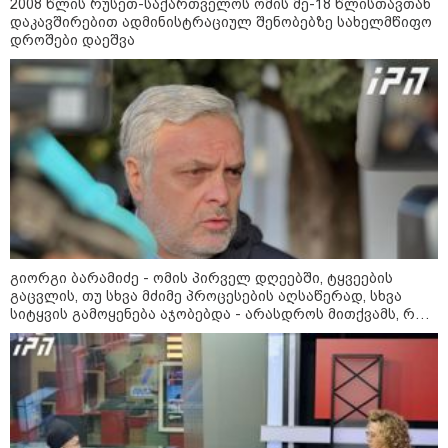
"2008 წელს საქართველო
2008 წლის რუსეთ-საქართველოს ომის მე-18 წლისთავთან
გადავარჩინეთ - აი, 2012 წლის
დაკავშირებით ადმინისტრაციულ შენობებზე სახელმწიფო
"გამარჯვება" ვინც იზეიმეთ,
დროშები დაეშვა
სწორედ ეგ იყო ქართული
ისტორიული კატასტროფა და
რაც რუსმა ჯარით ვერ აიღო,
შიდა ღალატით გაინაღდა" -
მიხეილ სააკაშვილი
14:20 / 07-08-2026
"ჩემი აზრით, ენამ გაუსწრო
აზრს და არ არის ეს კარგი,
თუმცა თუ რაიმეში არ მეპარება
ეჭვი, გიორგი ბარამიძის
პატრიოტიზმია" - ნიკა გვარამია
13:42 / 07-08-2026
გიორგი ბარამიძე - ომის პირველ დღეებში, ტყვეების
"საქართველო მშვიდი ქვეყანაა,
გაცვლის, თუ სხვა მძიმე პროცესების აღსაწერად, სხვა
სტუმართმოყვარე ხალხი ვართ
სიტყვის გამოყენება აჯობებდა - არასდროს მითქვამს, რომ
და ყველას შეუძლია ჩამოვიდეს,
ჩვენები ხელებაწეულს ან დატყვევებულს "ხვრეტდნენ", ეგ
არავინ შეზღუდული არაა" - კახა
არასდროს მინახავს და არც რაიმე ფაქტი ვიცი
კალაძე
13:27 / 07-08-2026
"სტუმართმოყვარე ხალხი ვართ