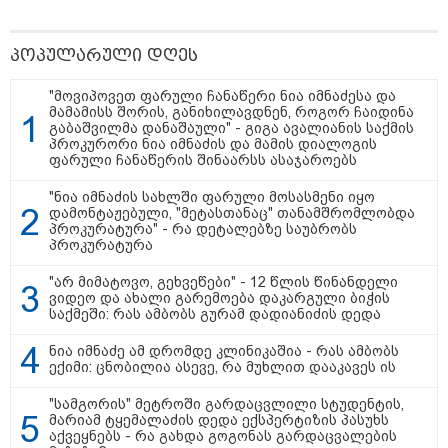
მამიდის ემოციურ მონათხრობს
აქვეყნებს
20:58 / 07-08-2026
"იპოვონ ერთი გოგონა, ვისაც
პოპულარული დღეს
გიგა სექსუალურად ავიწროებდა
- თუ გამოჩნდება ასეთი
გოგონა, 10 000 ლარს
"მოვიპოვეთ ფარული ჩანაწერი ნია იმნაძესა და
ოფიციალურად, სახალხოდ
მამამისს შორის, განიხილავდნენ, როგორ ჩაიდინა
გადავცემ" - გიგა ავალიანის
გაბაშვილმა დანაშაული" - გიგა ავალიანის საქმის
დედა განცხადებას ავრცელებს
პროკურორი ნია იმნაძის და მამის დიალოგის
ფარული ჩანაწერის შინაარსს ასაჯაროებს
10:45 / 07-08-2026
"აშშ კვლავაც ღრმად
"ნია იმნაძის სახლში ფარული მოსასმენი იყო
შეშფოთებულია რუსეთის მიერ
დამონტაჟებული, "მეტასთანაც" თანამშრომლობდა
საქართველოს ტერიტორიის
პროკურატურა" - რა დეტალებზე საუბრობს
განგრძობადი ოკუპაციით" -
პროკურატურა
აშშ-ის საელჩო
"არ მიმატოვო, გეხვეწები" - 12 წლის წინანდელი
ვიდეო და ახალი გარემოება დაკარგული ბიჭის
საქმეში: რას ამბობს გურამ დადიანიძის დედა
17:12 / 07-08-2026
ორთოდონტია – რატომ უნდა
ნია იმნაძე ამ დრომდე კლინიკაშია - რას ამბობს
უმკურნალოთ თანკბილვის
ექიმი: ცნობილია ასევე, რა მუხლით დააკავეს ის
დარღვევებს დროულად?
"სამგორის" მეტროში გარდაცვლილი სტუდენტის,
მარიამ ტყემალაძის დედა ექსპერტიზის პასუხს
აქვეყნებს - რა გახდა გოგონას გარდაცვალების