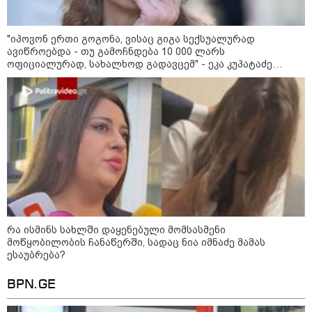
"იპოვონ ერთი გოგონა, ვისაც გიგა სექსუალურად
ავიწროებდა - თუ გამოჩნდება 10 000 ლარს
ოფიციალურად, სახალხოდ გადავცემ" - ეკა კუპატაძე
განცხადებას ავრცელებს
15:42 / 07-08-2026
"საიდან იცის, მან სინამდვილეში რა
ხდებოდა... აფხაზეთის ომში თუ არ
რა ისმინს სახლში დაყენებული მომსასმენი
ვცდები სამჯერ არის ნამყოფი, არც
მოწყობილობის ჩანაწერში, სადაც ნია იმნაძე მამას
ესაუბრება?
ერთხელ 10 დღეს არ ცდებოდა" - გია
ყარყარაშვილი გიორგი ბარამიძის
BPN.GE
განცხადებაზე