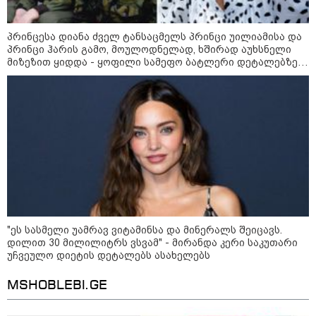
მკვლელობა პირდაპირ ეთერში:
ცნობილ "ტიკტოკერს" ლაივის
დროს ესროლეს, ის ადგილზე
პრინცესა დიანა ძველ ტანსაცმელს პრინცი უილიამისა და
გარდაიცვალა - რას ამბობს
პრინცი ჰარის გამო, მოულოდნელად, ხშირად აუხსნელი
მომხდარზე მექსიკის პოლიცია
მიზეზით ყიდდა - ყოფილი სამეფო ბატლერი დეტალებზე
საკუთარ წიგნში საუბრობს
კატეგორიის ყველა სიახლე
2008 წლის რუსეთ-საქართველოს
ომის მე-18 წლისთავთან
დაკავშირებით ადმინისტრაციულ
"ეს სასმელი უამრავ ვიტამინსა და მინერალს შეიცავს.
შენობებზე სახელმწიფო დროშები
დილით 30 მილილიტრს ვსვამ" - მირანდა კერი საკუთარი
დაეშვა
უჩვეულო დიეტის დეტალებს ასახელებს
გიორგი ბარამიძე - ომის პირველ
MSHOBLEBI.GE
დღეებში, ტყვეების გაცვლის, თუ
სხვა მძიმე პროცესების