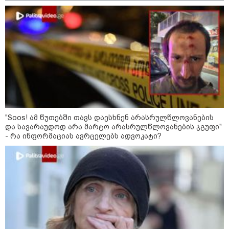
უკეთესი ცხოვრებისათვის" FIFA-ს 2026 წლის
მსოფლიო ჩემპიონატზე™
"Soos! ამ წუთებში თავს დაესხნენ არასრულწლოვანების
და სავარაუდოდ არა მარტო არასრულწლოვანების ჯგუფი"
15:49 / 06-08-2026
- რა ინფორმაციას ავრცელებს ადვოკატი?
შეიძინე ალდაგის სამოგზაურო დაზღვევა და
მიიღე გაორმაგებული ინტერნეტი
Faceამბები