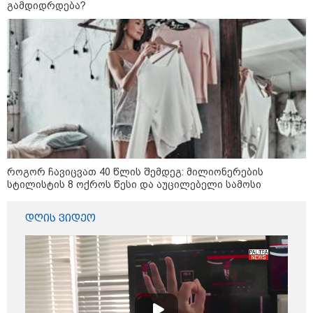
გადავცემ" - ეკა კუპატაძე
გამდიდრდება?
განცხადებას ავრცელებს
რა ისმინს სახლში დაყენებული
მომსასმენი მოწყობილობის
ჩანაწერში, სადაც ნია იმნაძე
მამას ესაუბრება?
"ამ ვიდეოს ნახვა ჩემთვის იყო
სიკვდილი" - რას ამბობს
დაკარგული 17 წლის ბიჭის დედა
ვიდეოკადრებზე, სადაც შვილის
განწირული ვედრების ხმა
როგორ ჩავიცვათ 40 წლის შემდეგ: მილიონერების
ამოიცნო
სტილისტის 8 ოქროს წესი და აუცილებელი სამოსი
დღის ვიდეო
პოლიტიკა