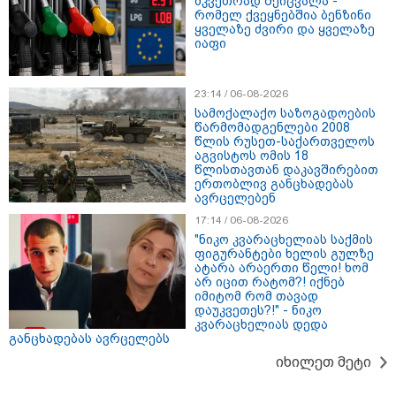
მკვეთრად შეიცვალა -
რომელ ქვეყნებშია ბენზინი
ყველაზე ძვირი და ყველაზე
იაფი
23:14 / 06-08-2026
სამოქალაქო საზოგადოების
წარმომადგენლები 2008
წლის რუსეთ-საქართველოს
აგვისტოს ომის 18
13:27 / 07-08-2026
წლისთავთან დაკავშირებით
"სტუმართმოყვარე ხალხი ვართ - რუსს, ყაზახს,
ერთობლივ განცხადებას
უკრაინელს, შვეიცარიელს, იტალიელს, ამერიკელს,
ავრცელებენ
შეუძლია ჩამოვიდეს, დახარჯოს ფული... არავინ
17:14 / 06-08-2026
შეზღუდული არაა" - კალაძე
"ნიკო კვარაცხელიას საქმის
ფიგურანტები ხელის გულზე
ატარა არაერთი წელი! ხომ
არ იცით რატომ?! იქნებ
17:24 / 07-08-2026
იმიტომ რომ თავად
"მარტო როცა ვარ, ხშირად
დაუკვეთეს?!" - ნიკო
ველაპარაკები, ვიცი, რომ
კვარაცხელიას დედა
მისმენს, ვფიქრობ, თავზე
განცხადებას ავრცელებს
მადგას და მეფერება - სხვებს
იხილეთ მეტი
ხომ არ ვაჩვენებ ცრემლებს" -
გიორგი კეკელიძე გმირი
ანწუხელიძის გამზრდელი