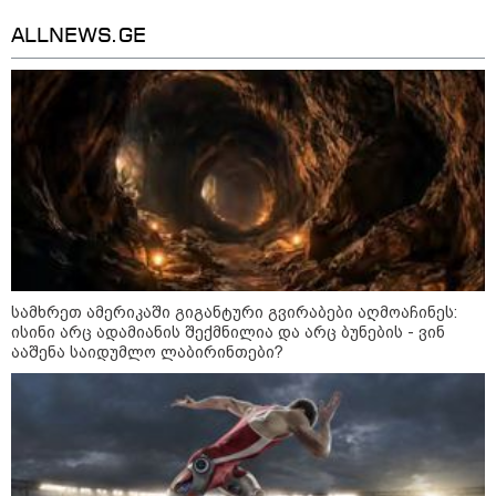
დადგომამდე
ALLNEWS.GE
ფული ამ ზოდიაქოს ნიშნების
ხელში აღმოჩნდება: ვინ
გამდიდრდება?
როგორ ჩავიცვათ 40 წლის
შემდეგ: მილიონერების
სტილისტის 8 ოქროს წესი და
აუცილებელი სამოსი
სამხრეთ ამერიკაში გიგანტური გვირაბები აღმოაჩინეს:
ისინი არც ადამიანის შექმნილია და არც ბუნების - ვინ
ააშენა საიდუმლო ლაბირინთები?
მსოფლიო