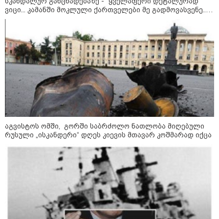
სკანდალურ განცხადებაზე - "ყველაფერი დეტალურად
შეხვდებოდა“
ვიცი... კამანში მოკლული ქართველები მე გადმოვასვენე...
ბარამიძე კი ტყუის"
„ფასები 2-3 წელში გაორმაგდება“
- ლოკაციები თბილისის
შემოგარენში, სადაც შესაძლოა,
მიწები გაძვირდეს
სამართალი
აგვისტოს ომში, გორში საბრძოლო ნათლობა მიღებული
რუსული „ისკანდერი“ დღეს კიევის მთავარ კოშმარად იქცა