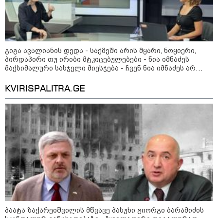
- რუსს, ყაზახს, უკრაინელს,
შვეიცარიელს, იტალიელს,
ამერიკელს, შეუძლია
ჩამოვიდეს, დახარჯოს ფული...
არავინ შეზღუდული არაა" -
კალაძე
გიგა ავალიანის დედა - საქმეში არის მყარი, ნოყიერი,
პირდაპირი თუ ირიბი მტკიცებულებები - ნია იმნაძეს
კატეგორიის ყველა სიახლე
მაქსიმალური სასჯელი მიესჯება - ჩვენ ნია იმნაძეს არ
ვედავებით იმას, რომ ეუბნება: “წადი, მოკალი“, ეს
დაკვეთაა, ჩვენ ვამბობთ, წაქეზებას, მანიპულირებას
KVIRISPALITRA.GE
„რიკოთის მსგავსი რთული
საინჟინრო ობიექტების მოვლა-
პატრონობა განსაკუთრებულ
პასუხისმგებლობას მოითხოვს“-
რატომ გახდა საჭირო გზების
მოვლა-პატრონობისთვის
სახელმწიფო კომპანიის შექმნა
„რუსთაველზე მდებარე
სასტუმროები 40-50%-იან
გაუქმებებს იღებენ, საკმაოდ დიდი
ზარალისკენ წავალთ - მეგონა,
პაატა ზაქარეიშვილის მწვავე პასუხი გიორგი ბარამიძის
ვიღაც მოიფიქრებდა და ბიზნესს