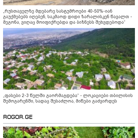
12:20 / 04-08-2026
„რუსთაველზე მდებარე სასტუმროები 40-50%-იან
"როცა კანონიკიდან
გაუქმებებს იღებენ, საკმაოდ დიდი ზარალისკენ წავალთ -
გამომდინარე, მართებულად
მიგვაჩნია, რომ ადამიანის
მეგონა, ვიღაც მოიფიქრებდა და ბიზნესს შეხვდებოდა“
გასვენება ტაძრიდან არ მოხდეს,
ეს მგლოვიარეს ისეთი
სიყვარულითა უნდა ავუხსნათ,
რომ შფოთვა არ დაიბადოს" -
დედა სიდონია
კატეგორიის ყველა სიახლე
მკითხველის რჩევით
„ფასები 2-3 წელში გაორმაგდება“ - ლოკაციები თბილისის
შემოგარენში, სადაც შესაძლოა, მიწები გაძვირდეს
ROGOR.GE