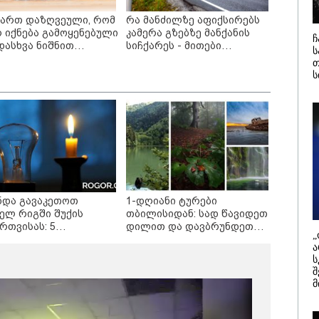
დამიანის გასვენება
4-ჯერ თავ
დან არ მოხდეს, ეს
დაწყებული 
ვართ დაზღვეული, რომ
რა მანძილზე აფიქსირებს
ვიარეს ისეთი
მადლობა
რ იქნება გამოყენებული
კამერა გზებზე მანქანის
ჩ
არულითა უნდა
პროკურატუ
დასხვა ნიშნით
სიჩქარეს - მითები
ს
სნათ, რომ შფოთვა
გარეშე ეს 
იანის
ფოტორადარებზე
კატეგორიის ყველა სიახლე
თ
აიბადოს" - დედა
დადგებოდა
რიმინაციისთვის -
ნია
ხარძიანი
ს
თლების სისტემა დიდი
რულისკენ მიდის“
ნდა გავაკეთოთ
1-დღიანი ტურები
ელ რიგში შუქის
თბილისიდან: სად წავიდეთ
რთვისას: 5
დილით და დავბრუნდეთ
„
ვნელოვანი ნაბიჯი
საღამოს?
რ ვართ დაზღვეული,
რა მანძილზე
ა
 ეს არ იქნება
აფიქსირებს კამერა
ს
მოყენებული
გზებზე მანქანის
შ
ვადასხვა ნიშნით
სიჩქარეს - მითები
მ
ამიანის
ფოტორადარებზე
სკრიმინაციისთვის -
ნათლების სისტემა