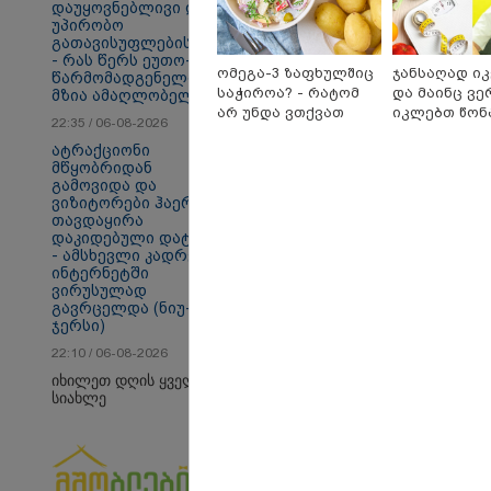
დაუყოვნებლივი და
უპირობო
გათავისუფლებისკენ"
- რას წერს ეუთო-ს
ომეგა-3 ზაფხულშიც
ჯანსაღად ი
წარმომადგენელი
სამართალი
საჭიროა? - რატომ
და მაინც ვე
მზია ამაღლობელზე?
არ უნდა ვთქვათ
იკლებთ წონა
22:35 / 06-08-2026
უარი თევზზე ცხელ
ლაშა უჩავა 
ატრაქციონი
დღეებში
მიზეზებზე ს
მწყობრიდან
გამოვიდა და
ვიზიტორები ჰაერში
თავდაყირა
დაკიდებული დატოვა
- ამსხევლი კადრები
ინტერნეტში
ვირუსულად
გავრცელდა (ნიუ-
ჯერსი)
22:10 / 06-08-2026
იხილეთ დღის ყველა
სიახლე