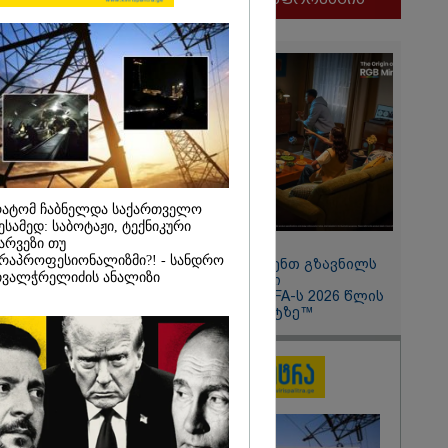
ლფასი" -
ნუკა
ატომ ჩაბნელდა საქართველო
ესამედ: საბოტაჟი, ტექნიკური
2026
არვეზი თუ
11:13 / 05-08-2026
რაპროფესიონალიზმი?! - სანდრო
ყლოდ და
Hisense წარმოგიდგენთ გზავნილს
ვალჭრელიძის ანალიზი
ატარეს, მათ
"ინოვაციები უკეთესი
დავუბრუნეთ" -
ცხოვრებისათვის" FIFA-ს 2026 წლის
მეზღვაური
მსოფლიო ჩემპიონატზე™
36 მიგრანტი,
, ორსული
დაარჩინა
2026
ინ ჩადენილი
 5-ჯერ
მოსამართლე,