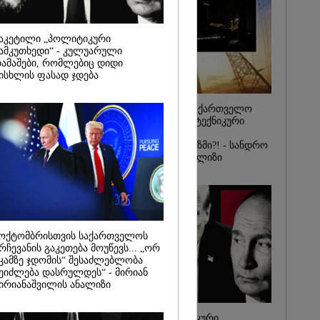
იდან
საქმე...
აკეტილი „პოლიტიკური
რას, მათ
ამკუთხედი“ - კულუარული
შედეგი არ
ამაშები, რომლებიც დიდი
" - ქეთა
ისხლის ფასად ჯდება
რატომ ჩაბნელდა საქართველო
მესამედ: საბოტაჟი, ტექნიკური
ხარვეზი თუ
არაპროფესიონალიზმი?! - სანდრო
თვალჭრელიძის ანალიზი
ოქტომბრისთვის საქართველოს
რჩევანის გაკეთება მოუწევს... „ორ
კამზე ჯდომის“ შესაძლებლობა
ეიძლება დასრულდეს“ - მირიან
ირიანაშვილის ანალიზი
ჩაკეტილი „პოლიტიკური