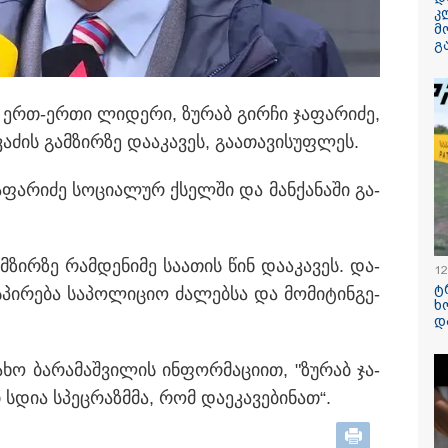
კ
მ
"არავითარი საპ
გ
არავითარი დაა
ყოფილა" - ირა
ღარიბაშვილი კ
ჰყავდათ გადაყვ
 ერთ-ერთი ლი­დე­რი, ზუ­რაბ გირ­ჩი ჯა­ფა­რი­ძე,
ამბობს მისი ად
(ვიდეო)
ა­ძის გამ­ზირ­ზე და­ა­კა­ვეს, გა­ა­თა­ვი­სუფ­ლეს.
ო, არავითარი დაავადება არ
არიბაშვილი კლინიკაში
რამ გამოიწვია
ფა­რი­ძე სო­ცი­ა­ლურ ქსელ­ში და მან­ქა­ნა­ში გა­
საქართველოს
 - რას ამბობს მისი
ელექტროენერგ
სისტემის სრული
რას ამბობს სემე
მ­ზირ­ზე რამ­დე­ნი­მე სა­ა­თის წინ და­ა­კა­ვეს. და­
12
რა სასჯელი ემუ
ტ
­პი­რე­ბა სა­პო­ლი­ციო ძა­ლებ­სა და მო­მი­ტინ­გე­
იმნაძეს? - პრო
ხ
მას ბრალდება 
დ
ახო ბა­რა­მაშ­ვი­ლის ინ­ფორ­მა­ცი­ით, "ზუ­რაბ ჯა­
/ 06-08-2026
11:16 / 06-08-
 სდია სპეც­რაზმმა, რომ და­ე­კა­ვე­ბი­ნათ“.
ით პატიმრობა
ცნობილი ხ
ჯა სანიტარს,
მოსკოვში,
ლმაც შვილი
მომხდარ ა