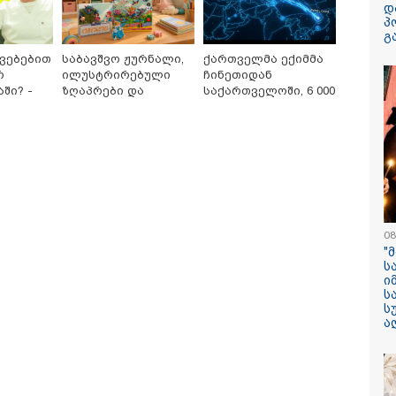
დ
პ
გ
კვებებით
საბავშვო ჟურნალი,
ქართველმა ექიმმა
რ
ილუსტრირებული
ჩინეთიდან
ში? -
ზღაპრები და
საქართველოში, 6 000
მთავარ
მაგნიტური სათამაშო
კილომეტრის
13:59 / 06-08-2026
აუბრობს
9.90 ლარად -
დაშორებით,
ნიკა მელიას
"საბავშვო
ტელერობოტული
კარუსელში"
ოპერაცია ჩაატარა -
სასამართლოს
ზღაპრების სერია
ისტორია დაწერილია
უპატივცემლობი
დაიწყო
1 წლით და 6 თ
თავისუფლების 
08
მიესაჯა
"
ს
ი
ს
ს
ა