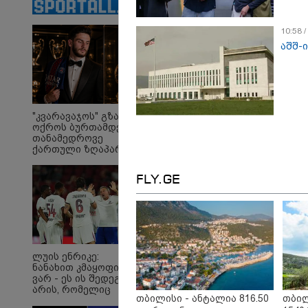
დაქორწინდა (ვიდეო)
10:58 
აშშ-
ირაკლი
"თ
ღარიბაშვილი კლინიკაში
ცო
იყო გადაყვანილი - რა
ცხ
"კვარავაჯოს" გზა
დეტალებზე საუბრობს
აქვ
ოქროს ბურთამდე:
მისი ადვოკატი?
გუ
თანამედროვე
დე
ქართული ზღაპარი
მი
FLY.GE
Faceამბები
ლუის ენრიკე:
ნანახით კმაყოფილი
ვარ - ეს ის შედეგი არ
არის, რომელიც
თბილისი - ანტალია 816.50
თბილ
გვინდოდა