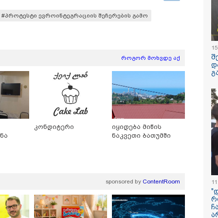
ში, კლინიკის
რუსი გენე
რფარეშოში გააჩინა,
ემსხვერპლ
#პროტესტი ევროინტეგრაციის შეჩერების გამო
გ კი დაზიანებები
მიერ მიტა
ნა
"საჩუქარი
წვეულება:
/ 06-08-2026
14:09 / 06-08-
დეტალები
15
ლზე მეტი ხნის
დამტკიცდა
შ
როგორ მოხვდე აქ
ეგ პირველად,
უსაფრთხოე
დ
ხეთში ვეფხვი
ეროვნული 
გ
რ ბუნებაში გაუშვეს
რომელიც ს
ყნდება კადრები
შემთხვევე
დაშავებულ
დაღუპულთ
რაოდენობი
შემცირება
ითვალისწინ
კონდიტერი
იყიდება მიწის
მოიცავს ის
ნა
ნაკვეთი ბათუმში
ი
sponsored by
ContentRoom
11
"
რ
ილისი - ჰერაკლიონი
თბილისი - ბუდაპეშტი
თბილისი - 
ჩ
40.90 ლარიდან
942.70 ლარიდან
ლარიდან
ა