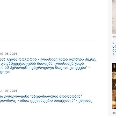
/ 06-08-2026
19:33 / 06-08-
ძემ მის მეგობრებს
რა სასჯელი
სანდრე გაბაშვილს
იმნაძეს? -
იორგი მალანიას
პროკურატუ
ა, თითქოსდა მისი
ბრალდება 
ავლებელი, გიგა
იანი ზედმეტ
22
დღებას იჩენდა მის
6
რთ, რითაც
/ 06-08-2026
15:54 / 06-08-
პ
ვილი წააქეზა" -
ბ
ურატურა
ავალიანის საქმეზე
"ბრალი არ
/ 03-08-2026
პ
მნაძეს და ანასტასია
- სამწუხარ
ნას გეგმა როგორია - კობახიძე უნდა გაუშვას პიკზე,
აშვილს ბრალდება
სრულიად 
 გადაწყვეტილებას მიიღებს, კობახიძეს უნდა
დგინეს
ბავშვის ცხ
ოს ამ პერიოდში დაგროვილი მთელი ცოდვები" -
დაანგრიეს"
შვილი
ავალიანის 
დაკავებულ
ბერუაშვილ
კატეგორიის ყველა სიახლე
/ 31-07-2026
უკა ჟორჟოლიანი "ნაციონალური მოძრაობის"
ჯდომარე - ამით ყველაფერი ნათქვამია" - კალაძე
10