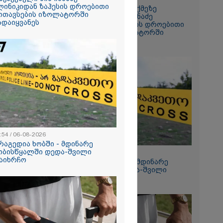
ლინიკიდან ზაჰესის დროებითი
გიგა ავალიანის საქმეზე
ოთავსების იზოლატორში
დაკავებული ნია იმნაძე
ანიკო,
ადაიყვანეს
კლინიკიდან ზაჰესის დროებითი
ვადება არ
მოთავსების იზოლატორში
კლი
გადაიყვანეს
ლინიკაში
ანილი - რას
ვოკატი?
ეტიკული
 გათიშვა -
კ-ის წევრი
:54 / 06-08-2026
ქრება ნია
რაგედია ხობში - მდინარე
კურატურამ
ობისწყალში დედა-შვილი
12:54 / 06-08-2026
წარუდგინა
აიხრჩო
ტრაგედია ხობში - მდინარე
ხობისწყალში დედა-შვილი
დაიხრჩო
2026
დება, რომ
 რესტორანში
ფეთქებას