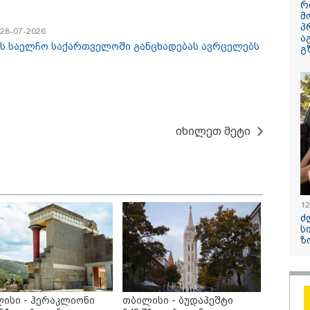
რ
მ
პ
/ 28-07-2026
ა
ის საელჩო საქართველოში განცხადებას ავრცელებს
გ
უ ჩემი შვილი
ნია იმნაძეს და
რა გახდა “
ცხალი არაა, ჩემს
ანასტასია ბერუაშვილს
მეტროში ს
ოვრებას აზრი არ
ბრალდება წარედგინათ
გარდაცვალ
ს..." - დაკარგული
- რამდენ წლიანი
- ცნობილია
იხილეთ მეტი
რამ დადიანიძის
პატიმრობა ემუქრებათ
ექსპერტიზი
დის ემოციური
არასრულწლოვნებს?
მართვა
12
ძ
ს
10:58 / 06-08-2026
ზ
"დადგება დრო 
დღევანდელი "პ
საკუთარ თავთა
ისი - ჰერაკლიონი
თბილისი - ბუდაპეშტი
შეგარცხვენთ...