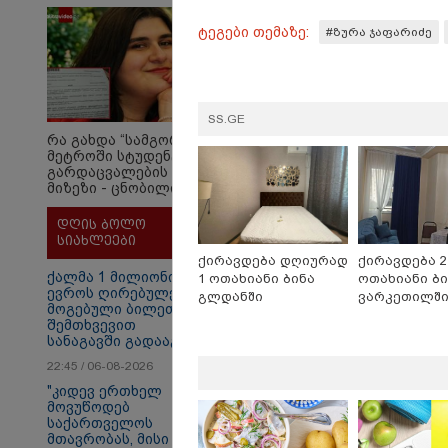
ბათუმ
რამდენ წლიანი
საპი
პატიმრობა
ტეგები თემაზე:
#ზურა ჯაფარიძე
შემდე
ემუქრებათ
მიაყე
არასრულწლოვნებს?
12:56 
70 წე
SS.GE
შემდ
რა გახდა “სამგორის”
ყაზა
მეტროში სტუდენტის
ველუ
გარდაცვალების
- ქვე
მიზეზი - ცნობილია
ექსპერტიზის პასუხი
დღის ბოლო
სიახლეები
ქირავდება დღიურად
ქირავდება 2
ქალმა 1 მილიონი
1 ოთახიანი ბინა
ოთახიანი ბი
ევროს ღირებულების
გლდანში
ვარკეთილშ
მოგებული ბილეთი
შემთხვევით
სანაგავში გადააგდო
22:45 / 06-08-2026
"კიდევ ერთხელ
მოვუწოდებ
თბილისი - ანტალია
თბ
საქართველოს
816.50 ლარიდან
15
მთავრობას, მისი