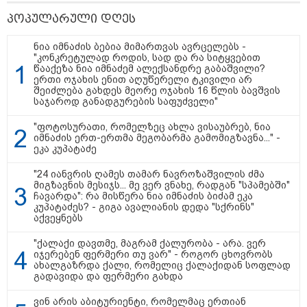
პოპულარული დღეს
ნია იმნაძის ბებია მიმართვას ავრცელებს -
მკითხველის რჩევით
"კონკრეტულად როდის, სად და რა სიტყვებით
წააქეზა ნია იმნაძემ ალექსანდრე გაბაშვილი?
ერთი ოჯახის ენით აღუწერელი ტკივილი არ
შეიძლება გახდეს მეორე ოჯახის 16 წლის ბავშვის
საჯაროდ განადგურების საფუძველი"
"ფოტოსურათი, რომელზეც ახლა ვისაუბრებ, ნია
იმნაძის ერთ-ერთმა მეგობარმა გამომიგზავნა..." -
ეკა კუპატაძე
"24 იანვრის ღამეს თამარ ნავროზაშვილის ძმა
მიგზავნის მესიჯს... მე ვერ ვნახე, რადგან "სპამებში"
ჩავარდა": რა მისწერა ნია იმნაძის ბიძამ ეკა
კუპატაძეს? - გიგა ავალიანის დედა "სქრინს"
13:25 / 10-08-2026
13:13 / 10-08-2026
13:11 / 10-08
აქვეყნებს
გოლის აღნიშვნისას
"კაფეში ყავის
მალხაზ ბო
ფეხბურთელი გვირაბში
საყიდლად შევედი.
მკვლელობ
"ქალაქი დავთმე, მაგრამ ქალურობა - არა. ვერ
ჩავარდა - გოლი
შემთხვევით შევხვდი ამ
ბრალდებ
იჯერებენ ფერმერი თუ ვარ" - როგორ ცხოვრობს
თამაშგარეს გამო
ქალბატონს, მითხრა,
ბაგათელი
ახალგაზრდა ქალი, რომელიც ქალაქიდან სოფლად
გაუქმდა, ფეხბურთელმა
რომ თბილისზე სიუჟეტს
სისხლის
გადავიდა და ფერმერი გახდა
კი ტრავმა მიიღო
ვაკეთებო და..." - რას
სამართლე
(ვიდეო)
ამბობს კახა კალაძე
შეწყდა - 
ვინ არის აბიტურიენტი, რომელმაც ერთიან
რუსულენოვან
შეურაცხა