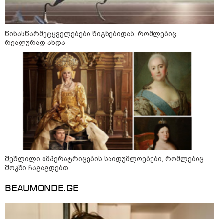
გაღრმავების საფრთხე და ...“
წინასწარმეტყველებები წიგნებიდან, რომლებიც
რეალურად ახდა
"გონებაში ვალაგებდი, ეს ამბავი
პირველად ვისთვის მეთქვა, ვის
უნდა ჩავექოლე“
"ძალიან მძიმეა ჩემთვის ის, რაც
ახლა გითხარით“
შეშლილი იმპერატრიცების საიდუმლოებები, რომლებიც
"ეს უზნეო გზა
შოკში ჩაგაგდებთ
ხელისუფლებისთვის ცუდად
მთავრდება ხოლმე“
BEAUMONDE.GE