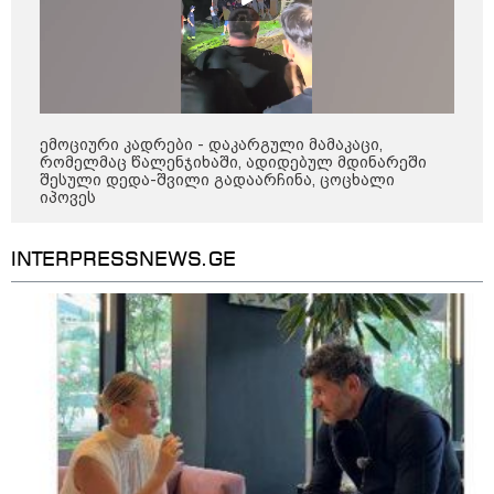
ემოციური კადრები - დაკარგული მამაკაცი,
რომელმაც წალენჯიხაში, ადიდებულ მდინარეში
შესული დედა-შვილი გადაარჩინა, ცოცხალი
კატეგორიები
იპოვეს
INTERPRESSNEWS.GE
დღის ზოგადი
10
ასტროლოგიური
პროგნოზი
აგვისტო
ეს დღე ხელსაყრელია ახალი კვირის დაგეგმვისა და
პრიორიტეტების განსაზღვრისთვის. გონება განსაკუთრებით
მკაფიოდ მუშაობს, რაც დაგეხმარებათ, რთულ ამოცანებს