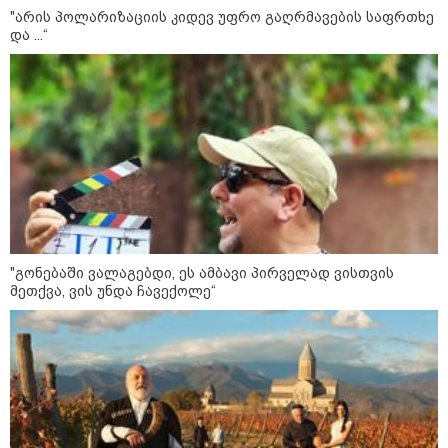
"არის პოლარიზაციის კიდევ უფრო გაღრმავების საფრთხე
და ...“
11:11 / 10-08-2026
ირანმა მოჯტაბა ხამენეის იშვიათი ვიდეო
გაავრცელა - რა ჩანს კადრებში
13:36 / 09-08-2026
24 წლის ფეხბურთელს თამაშის
დროს ელვამ დაარტყა,
დაშავდა 12 ადამიანი -
ვრცელდება ტრაგიკული
მომენტის ამსახველი კადრები
"გონებაში ვალაგებდი, ეს ამბავი პირველად ვისთვის
ტაილანდიდან
მეთქვა, ვის უნდა ჩავექოლე“
12:47 / 09-08-2026
რუსული მხარის ინფორმაციით,
უკრაინამ ბელგოროდზე
დრონებით იერიში მიიტანა,
დაიღუპა 3 ადამიანი და
დაშავდა 25