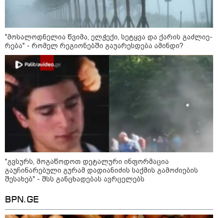
23:40 / 09-08-2026
კაცი, რომელმაც მდინარეში
"მოსალოდნელია წვიმა, ელ­ჭე­ქი, სე­ტყვა და ქა­რის გაძ­ლი­ე­
დედა-შვილი გადაარჩინა და
რე­ბა" - რომელ რეგიონებში გაუარესდება ამინდი?
თვითონ დინებამ გაიტაცა,
ცოცხალი იპოვეს
23:04 / 09-08-2026
ცნობილია, თუ სად შეძლებენ
მშობლები სასურველი ზომისა
და მოდელის სასკოლო
ფორმების შეძენას
"გვსურს, მოგაწოდოთ დეტალური ინფორმაცია
კატეგორიის ყველა სიახლე
გაუჩინარებული გურამ დადიანიძის საქმის გამოძიების
შესახებ" - შსს განცხადებას ავრცელებს
BPN.GE