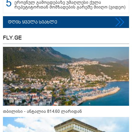
ეროვნულ გამოცდებაზე უმაღლესი ქულა
ბლოგერთან
დაუდგინ
რეპეტიტორთან მომზადების გარეშე მიიღო (ვიდეო)
ინტერვიუზე
დღის ყველა სიახლე
"ვიდეოს ავტორთან ბევრი
ვისაუბრე, მან სხვა ვიდეოები და
FLY.GE
ფოტოებიც მომაწოდა" - რას
ამბობს ადვოკატი ტარიელ
კაკაბაძე 12 წლის წინ
გაუჩინარებული გურამ
დადიანიძის საქმის შესახებ?
"მოსალოდნელია წვიმა, ელ­ჭე­ქი,
სე­ტყვა და ქა­რის გაძ­ლი­ე­რე­ბა" -
რომელ რეგიონებში გაუარესდება
ამინდი?
"გვსურს, მოგაწოდოთ დეტალური
ინფორმაცია გაუჩინარებული
გურამ დადიანიძის საქმის
გამოძიების შესახებ" - შსს
თბილისი - ანტალია 814.60 ლარიდან
განცხადებას ავრცელებს
"ნახეთ ვიდეო! მთხოვენ, წავყვე