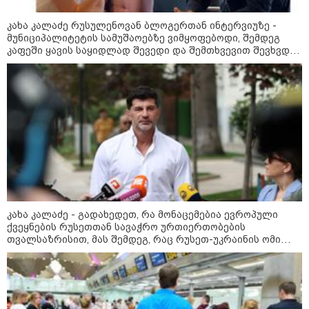
მარტივი და პრაქტიკული გადაწყვეტა მოუძებნოთ. ეცადეთ,
ენერგია კონკრეტულ საქმეებზე მიმართოთ და თავი
კახა კალაძე რუსულენოვან ბლოგერთან ინტერვიუზე -
მუნიციპალიტეტის სამუშაოებზე ვიმყოფებოდი, შემდეგ
აარიდოთ უსარგებლო კამათს.
კაფეში ყავის საყიდლად შევედი და შემთხვევით შევხვდი
ამ ქალბატონს, მითხრა, რომ თბილისზე სიუჟეტს აკეთებდა
და შეკითხვები დამისვა - ამაში პრობლემას ვერ ვხედავ
როგორ შევარჩიოთ ჩაფხუტი
სწორად: ზომები, ტიპები და
უსაფრთხოების სტანდარტები
როგორ ავიცილოთ თავიდან
კახა კალაძე - გადახედეთ, რა მონაცემებია ევროპული
მუდმივი ქაოსი სახლში:
ქვეყნების რუსეთთან სავაჭრო ურთიერთობების
დასახელდა მთავარი მიზეზი,
თვალსაზრისით, მას შემდეგ, რაც რუსეთ-უკრაინის ომი
რატომ არის უწესრიგობა
გაჩაღდა
ყოველდღიური დალაგების
მიუხედავად
ამ ზოდიაქოს ნიშნების ცხოვრება
ძალიან მალე 180 გრადუსით