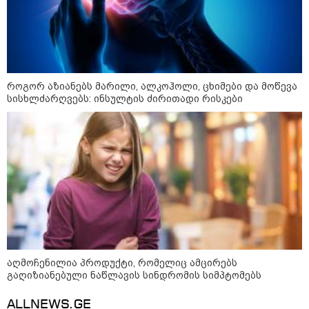
10:54 / 10-08-2026
ქურდობა თვითმფრინავის ბორტზე:
პოლიციამ ჩინეთის 2 მოქალაქე დააკავა -
რა ინფორმაციას ავრცელებს შსს
როგორ აზიანებს მარილი, ალკოჰოლი, ცხიმები და მოწევა
სისხლძარღვებს: ინსულტის ძირითადი რისკები
13:11 / 10-08-2026
მალხაზ ბოკუჩავას
მკვლელობის საქმეზე
ბრალდებულ მალხაზ
ბაგათელიას მიმართ სისხლის
სამართლებრივი დევნა შეწყდა
- ვინაიდან მას შეურაცხადობა
დაუდგინდა
11:44 / 10-08-2026
შსს 2014 წელს გაუჩინარებული
გურამ დადიანიძის საქმის
გამოძიების შესახებ
განცხადებას ავრცელებს
აღმოჩენილია პროდუქტი, რომელიც ამცირებს
გაღიზიანებული ნაწლავის სინდრომის სიმპტომებს
ALLNEWS.GE
15:41 / 09-08-2026