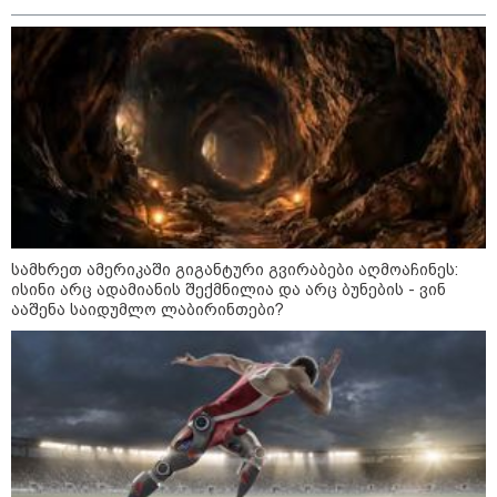
ყვარელში თვითნებურად
მოწყობილ ავტორბოლაზე
არასრულწლოვნის დაღუპვის
საქმეზე პროკურატურა
განცხადებას ავრცელებს
14:46 / 09-08-2026
"ნატა ვიბლიანის საქმეზე
საზოგადოება უახლოეს
დღეებში გაიგებს სიახლეს,
დაიდება პირველი
მნიშვნელოვანი შედეგი და
სამხრეთ ამერიკაში გიგანტური გვირაბები აღმოაჩინეს:
ოფიციალურად ცნობენ
დაზარალებულად" - ტარიელ
ისინი არც ადამიანის შექმნილია და არც ბუნების - ვინ
კაკაბაძე
ააშენა საიდუმლო ლაბირინთები?
კატეგორიის ყველა სიახლე
"არის პოლარიზაციის კიდევ უფრო