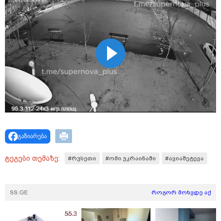
მნიშვნელოვანი ინფორმაცია
გაზიარება
11:13 / 05-08-2026
Hisense წარმოგიდგენთ გზავნილს "ინოვაციები
ტეგები თემაზე:
#რუსეთი
#ომი უკრაინაში
#ავიაშეტევა
უკეთესი ცხოვრებისათვის" FIFA-ს 2026 წლის
მსოფლიო ჩემპიონატზე™
SS.GE
როგორ მოხვდე აქ