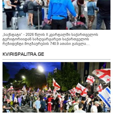
შეტრიალდება
„საქსტატი“ - 2026 წლის II კვარტალში საქართველოს
მსოფლიო
ტერიტორიიდან საზღვარგარეთ საქართველოს
რეზიდენტი მოგზაურების 740.9 ათასი გასვლა
დაფიქსირდა, რაც 3.6%-ით მეტია წინა წლის ანალოგიური
პერიოდის მაჩვენებელზე
KVIRISPALITRA.GE