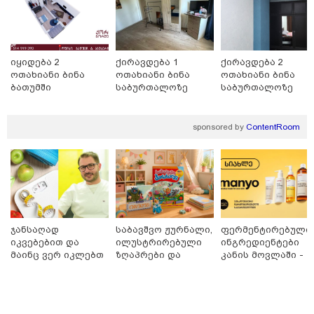
იყიდება 2
ქირავდება 1
ქირავდება 2
ოთახიანი ბინა
ოთახიანი ბინა
ოთახიანი ბინა
ბათუმში
საბურთალოზე
საბურთალოზე
15:49 / 06-08-2026
შეიძინე ალდაგის სამოგზაურო დაზღვევა და
მიიღე გაორმაგებული ინტერნეტი
sponsored by
ContentRoom
სპორტი
ჯანსაღად
საბავშვო ჟურნალი,
ფერმენტირებული
იკვებებით და
ილუსტრირებული
ინგრედიენტები
მაინც ვერ იკლებთ
ზღაპრები და
კანის მოვლაში -
წონაში? - ლაშა
მაგნიტური
კორეული
უჩავა მთავარ
სათამაშო 9.90
ინოვაციური
მიზეზებზე
ლარად - "საბავშვო
ბრენდი Manyo
საუბრობს
კარუსელში"
საქართველოშია