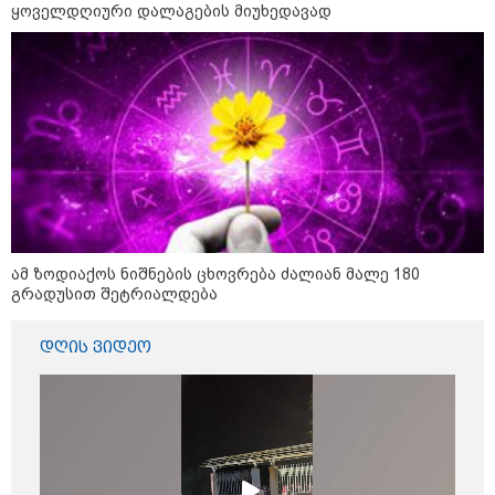
ყოველდღიური დალაგების მიუხედავად
მიღებაზე უარი არ უთქვამთ -
ყველაფერი 2022 წლის შემდეგ
შეიცვალა" - ნინო წილოსანი
19:32 / 08-08-2026
"სიმბოლურია, რომ კობახიძის
მოღალატეობრივი განცხადება
საქართველოს
თავისუფლებისთვის შეწირული
გმირების მემორიალზე
გაკეთდა" - "ნაციონალური
მოძრაობა"
კატეგორიის ყველა სიახლე
ამ ზოდიაქოს ნიშნების ცხოვრება ძალიან მალე 180
გრადუსით შეტრიალდება
დღის ვიდეო