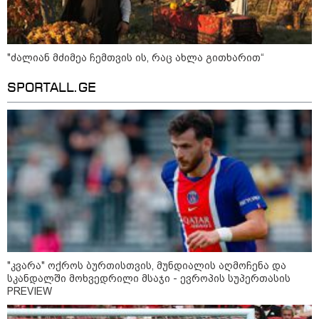
10:17 / 09-08-2026
რუსებმა ხარკოვს და ოდესას
დაარტყეს, არიან დაღუპულები
და დაშავებულები - რა
"ძალიან მძიმეა ჩემთვის ის, რაც ახლა გითხარით“
ინფორმაციას ავრცელებს
ხარკოვის მერი?
SPORTALL.GE
10:02 / 09-08-2026
"ქართული ოცნება” ხელს
უწყობს ირანული
ტერორისტული ქსელების
უკანონო გაფართოებას, თუმცა
მაინც ამერიკას უყენებს
მოთხოვნებს?" - ჯო უილსონი
კატეგორიის ყველა სიახლე
"კვარა" ოქროს ბურთისთვის, მუნდიალის აღმოჩენა და
სკანდალში მოხვედრილი მსაჯი - ევროპის სუპერთასის
PREVIEW