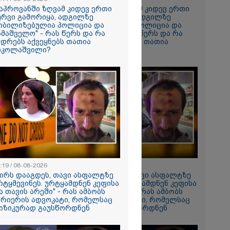
ლი,
კაპროვანში ზღვამ კიდევ ერთი
"კაპროვანში ზღვამ კიდევ ერთი
ქიდან
ურვი გამორიყა, ადგილზე
ჭურვი გამორიყა, ადგილზე
იდა და
ობილიზებულია პოლიცია და
მობილიზებულია პოლიცია და
ამაშველო" - რას წერს და რა
სამაშველო" - რას წერს და რა
ადრებს აქვეყნებს თათია
კადრებს აქვეყნებს თათია
იკოლაშვილი?
ნიკოლაშვილი?
ი მატყუარა
რის და როგორ
იალ
" უჩვეულო
ნე
მირი
ებაში
ე ვარ..
არ
- გაიცანით
ნი, ქართულ
რთველოზე
:19 / 08-08-2026
15:19 / 08-08-2026
მეხი ბიჭი
ძირს დააგდეს, თავი ასფალტზე
"ძირს დააგდეს, თავი ასფალტზე
რტყმევინეს. ურტყამდნენ კეფისა
არტყმევინეს. ურტყამდნენ კეფისა
ა თავის არეში" - რას ამბობს
და თავის არეში" - რას ამბობს
ცოცხლის
ურიერის ადვოკატი, რომელსაც
კურიერის ადვოკატი, რომელსაც
ახებ აქამდე
იზიკურად გაუსწორდნენ
ფიზიკურად გაუსწორდნენ
იები
ა - რა
ნიერებმა?