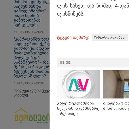
მიმართ დაწყებულ
ლის სა­ხედ და ზო­მად 4-დან 6
საქმეს მინდა
გამოვეხმაურო" -
ლის­წი­ნებს.
იაგო ხვიჩია
განცხადებას
ავრცელებს
თბილისი - ანტალია
თბ
969.80 ლარიდან
16
17:01 / 08-08-2026
ტეგები თემაზე:
#ანდრო ჭიჭინაძე
"კაპროვანში ზღვამ
კიდევ ერთი ჭურვი
გამორიყა, ადგილზე
მობილიზებულია
საზოგადოება
პოლიცია და
სამაშველო" - რას
SS.GE
წერს და რა კადრებს
აქვეყნებს თათია
ნიკოლაშვილი?
16:41 / 08-08-2026
იხილეთ დღის ყველა
სიახლე
გარე რეკლამების
იყიდება 3 ო
ხელოსნის დამხმარე
ბინა ლისის 
- რუსთავი