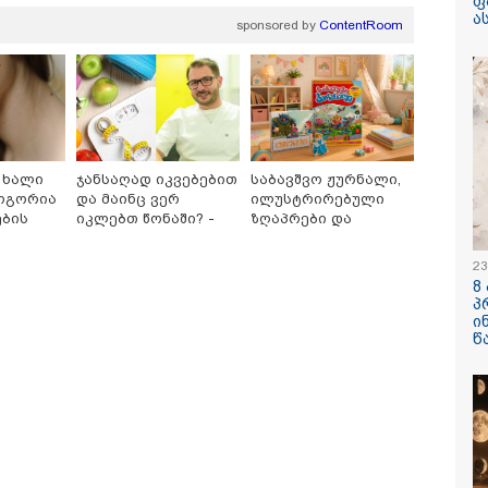
ფ
ა
sponsored by
ContentRoom
/ 08-08-2026
16:41 / 08-08-
 ხალი
ჯანსაღად იკვებებით
საბავშვო ჟურნალი,
კურატურის მიერ გია
"კაპროვანშ
როგორია
და მაინც ვერ
ილუსტრირებული
მიძის მიმართ
ერთი ჭურვ
ების
იკლებთ წონაში? -
ზღაპრები და
ებულ საქმეს მინდა
ადგილზე
ლაშა უჩავა მთავარ
მაგნიტური სათამაშო
ეხმაურო" - იაგო
მობილიზე
ა განცხადებას
პოლიცია დ
ზები
მიზეზებზე საუბრობს
9.90 ლარად -
23
ელებს
- რას წერს
"საბავშვო
8
კადრებს აქ
კარუსელში"
პ
თათია ნიკ
ზღაპრების სერია
/ 08-08-2026
15:03 / 08-08-
ი
დაიწყო
წ
ა მე ერთი
ბრუკლინელ
დადება რომ ვთქვა,
ძვირფასი ბ
ხდის ნათელს, თუ
ოჯახის რელ
 იყო ნია იმნაძე
შემთხვევი
ზებელი, ნია
გადააგდო -
ძისგან გამოსული
ტონა ნაგავ
მაციაა ეს... მას
იმალური სასჯელი
კატეგორიის ყველა სიახლე
ება " - ეკა კუპატაძე