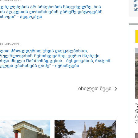
12:34 / 08-08-2026
დ
იცებულებების არ არსებობის საფუძველზე, ნია
ა
რას აცხადებს 
ძის აღკვეთის ღონისძიების გარეშე დატოვებას
თხოვთ" - ადვოკატი
კობახიძე
ელექტროენერგ
რამდენჯერმე
გათიშვასთან
/ 06-08-2026
დაკავშირებით?
 ასეთი პროცედურით უნდა დაეკავებინათ,
რულწლოვანის შემთხვევაშიც, უფრო მსუბუქი
ანტი ძნელი წარმოსადგენია... ბუნდოვანია, რატომ
ულდა განჩინება ღამე" - იურისტები
იხილეთ მეტი
"
/ 08-08-2026
16:22 / 08-08-
დ
გ
რგი ბარამიძემ
"აი, ეს არ
უ
ც არასწორად
ღალატი" -
აყალიბა, მაგრამ
ეხმაურება 
ვილად არ ეკუთვნის
აგვისტოს 
ი ივანიშვილის
დაკავშირე