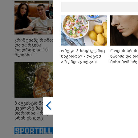
კრიშტიანუ რონალდუ
და ჯორჯინა
17:01 
როდრიგესი 10-
ომეგა-3 ზაფხულშიც
როდის არის
"პრო
წლიანი
საჭიროა? - რატომ
საშიში და 
ბარა
ურთიერთობის
არ უნდა ვთქვათ
მისი მოშორ
დაწყ
შემდეგ
უარი თევზზე ცხელ
მარტივი და
გამოვ
ქორწინდებიან -
ხვიჩი
დღეებში
უსაფრთხო გ
ქორწილის პირველი
ავრც
დეტალები
15:58 
"ახლ
წინა
8 აგვისტო წლის
ის გა
ყველაზე მაგიური
რატომ
თარიღია - რატომ
წამქე
არის ეს დღე
იმნა
მნიშვნელოვანი და
ინფორ
რა უნდა ვიცოდეთ?
მაქს
მიესჯ