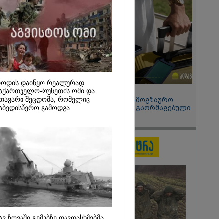
განცხადებას?
2026
განახორციელა
ლოს
ბის 20%-ის
ა
ს, მისი
ალატი
ოდის დაიწყო რეალურად
დ ვერ
15:49 / 06-08-2026
აქართველო-რუსეთის ომი და
ს ამ
თავარი შეცდომა, რომელიც
შეიძინე ალდაგის სამოგზაურო
" - ირაკლი
დაზღვევა და მიიღე გაორმაგებული
აბედისწერო გამოდგა
ინტერნეტი
ავ ზღვაში გემებზე თავდასხმებმა