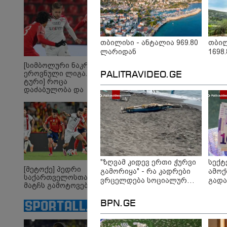
ტალანტების
ღალა
ქვეყანაა"!
დიქტ
მსახუ
14:32 
სააკ
"2008
თბილისი - ანტალია 969.80
თბილ
იქნე
ლარიდან
1698
ალბა
უკრაი
[სიმბოლური ნაკრები.
შალვ
ეროვნული ლიგა. XXX
PALITRAVIDEO.GE
ტური] როცა
დაძაბულობა და
ხარისხი ერთად არ
არიან...
"ზღვამ კიდევ ერთი ჭურვი
სექტ
[მეტოქე] პედრი
გამორიყა" - რა კადრები
ამოქ
საქართველოსთან
ვრცელდება სოციალურ
გადა
მატჩს გამოტოვებს
ქსელში?
შეეხ
ეროვ
BPN.GE
განც