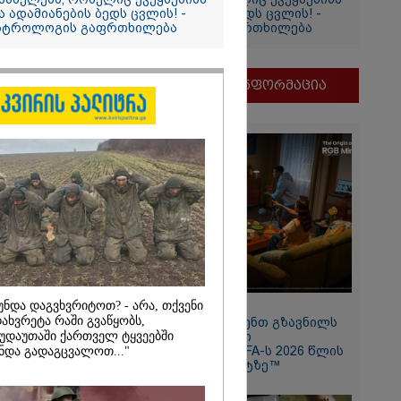
ა ადამიანების ბედს ცვლის! -
და ადამიანების ბედს ცვლის! -
სტროლოგის გაფრთხილება
ასტროლოგის გაფრთხილება
ირაკლი
იის
მნიშვნელოვანი ინფორმაცია
უნდა დაგვხვრიტოთ? - არა, თქვენი
11:13 / 05-08-2026
2026
ახვრეტა რაში გვაწყობს,
Hisense წარმოგიდგენთ გზავნილს
უდაუთაში ქართველ ტყვეებში
"ინოვაციები უკეთესი
ის სამშობლოს
ცხოვრებისათვის" FIFA-ს 2026 წლის
ნდა გადაგცვალოთ..."
 როგორ
მსოფლიო ჩემპიონატზე™
ნიკა გვარამია
ომთან
ბით ირაკლი