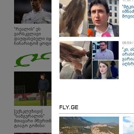
"მტკ
იმნა
მოვი
"რეალის" ეს
ვარსკვლავი
დაუფასებელი იყო" -
08:59 
ჩიჩარიტომ ყოფილ
თანაგუნდელზე
"კი,
ისაუბრა
არას
ვარი
აღსრ
16:33 
FLY.GE
[ექსკლუზივი]
"გიო
"სამგურალის"
რაღა
მთავარი მწვრთნელი
ჩამო
ტიაგო გომისი:
ნამდ
"საქართველო
წიხლ