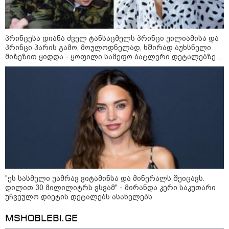
ამოუცნობი ანომალიური
მოვლენები - ტრამპის
ადმინისტრაციამ “UFO”- ს
ფაილების მორიგი პაკეტი
პრინცესა დიანა ძველ ტანსაცმელს პრინცი უილიამისა და
გამოაქვეყნა
პრინცი ჰარის გამო, მოულოდნელად, ხშირად აუხსნელი
მიზეზით ყიდდა - ყოფილი სამეფო ბატლერი დეტალებზე
საკუთარ წიგნში საუბრობს
22:30 / 07-08-2026
ინტერნეტში ამაღელვებელი
კადრები ვრცელდება - როგორ
გადაარჩინა 56 წლის კაცმა
ბავშვები აბობოქრებულ ზღვაში
დახრჩობას
კატეგორიის ყველა სიახლე
"ეს სასმელი უამრავ ვიტამინსა და მინერალს შეიცავს.
დილით 30 მილილიტრს ვსვამ" - მირანდა კერი საკუთარი
უჩვეულო დიეტის დეტალებს ასახელებს
MSHOBLEBI.GE
"არის პოლარიზაციის კიდევ უფრო
გაღრმავების საფრთხე და ...“