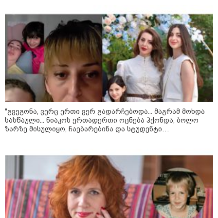
"გონებაში ვალაგებდი, ეს ამბავი
პირველად ვისთვის მეთქვა, ვის
უნდა ჩავექოლე“
"ძალიან მძიმეა ჩემთვის ის, რაც
"გვეგონა, ვერც ერთი ვერ გადარჩებოდა... მაგრამ მოხდა
ახლა გითხარით“
სასწაული... ნიაკოს ერთადერთი ოცნება ჰქონდა, ბოლო
ზარზე მისულიყო, ჩაებარებინა და სტუდენტი
გამხდარიყო..." - ერთ წამში შეცვლილი ცხოვრება და
დედა, რომელიც შვილებისთვის იბრძვის
"ეს უზნეო გზა
ხელისუფლებისთვის ცუდად
მთავრდება ხოლმე“