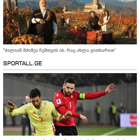
აგვისტო აგარაკზე: ეს 5 საქმე
უნდა მოასწროთ შემოდგომის
დადგომამდე
"ძალიან მძიმეა ჩემთვის ის, რაც ახლა გითხარით“
ფული ამ ზოდიაქოს ნიშნების
SPORTALL.GE
ხელში აღმოჩნდება: ვინ
გამდიდრდება?
როგორ ჩავიცვათ 40 წლის
შემდეგ: მილიონერების
სტილისტის 8 ოქროს წესი და
აუცილებელი სამოსი