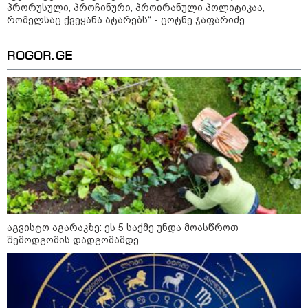
პრორუსული, პროჩინური, პროირანული პოლიტიკაა,
რომელსაც ქვეყანა ატარებს“ - ცოტნე ჯაფარიძე
ROGOR.GE
16:33 / 08-08-2026
"გიორგი ბარამიძემ რაღაც
არასწორად ჩამოაყალიბა,
მაგრამ ნამდვილად არ
ეკუთვნის წიხლი ივანიშვილის
ღალატზე დაფუძნებული
დიქტატურის მსახურებისგან" -
მიხეილ სააკაშვილი
16:22 / 08-08-2026
"აი, ეს არის სამშობლოს
ღალატი" - როგორ ეხმაურება
ნიკა გვარამია აგვისტოს ომთან
დაკავშირებით ირაკლი
კობახიძის განცხადებას?
აგვისტო აგარაკზე: ეს 5 საქმე უნდა მოასწროთ
შემოდგომის დადგომამდე
კატეგორიის ყველა სიახლე