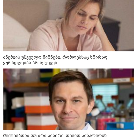
დაარტყეს, არიან დაღუპულები
და დაშავებულები - რა
ინფორმაციას ავრცელებს
ხარკოვის მერი?
10:02 / 09-08-2026
"ქართული ოცნება” ხელს
უწყობს ირანული
ტერორისტული ქსელების
ანემიის უჩვეულო ნიშნები, რომლებსაც ხშირად
უკანონო გაფართოებას, თუმცა
მაინც ამერიკას უყენებს
ყურადღებას არ აქცევენ
მოთხოვნებს?" - ჯო უილსონი
კატეგორიის ყველა სიახლე
ოკუპირებული ცხინვალის ე.წ.
საგარეო უწყება - საქართველოს
შექცევადია თუ არა სიბერე: დევიდ სინკლერის
პოლიტიკურმა ხელმძღვანელობამ,