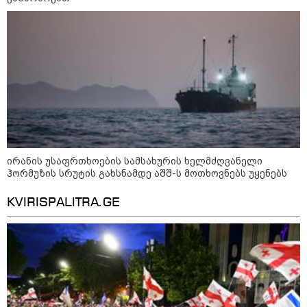
14 გარდაცვლილი, 22
დაშავებული, მასშტაბური
ხანძარი - რუსეთმა კიევზე
იერიში ბალისტიკური
რაკეტებით მიიტანა
14:13 / 04-08-2026
მორიგი თავდასხმა რუსეთში,
ნავთობგადამამუშავებელ
ქარხანაზე - რა დეტალებია
ცნობილი
ირანის უსაფრთხოების სამსახურის ხელმძღვანელი
ჰორმუზის სრუტის გახსნამდე აშშ-ს მოთხოვნებს უყენებს
კატეგორიის ყველა სიახლე
KVIRISPALITRA.GE