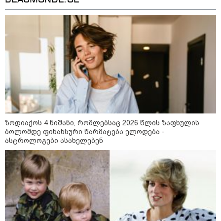
ქართველთან - ალინა კაბაევას
საიდუმლო ცხოვრება: როგორ
გამოიყურებოდა ის პლასტიკურ
ოპერაციებამდე
14:20 / 08-08-2026
"ქალაქი დავთმე, მაგრამ
ქალურობა - არა. ვერ იჯერებენ
ფერმერი თუ ვარ" - როგორ
ცხოვრობს ახალგაზრდა ქალი,
რომელიც ქალაქიდან სოფლად
გადავიდა და ფერმერი გახდა
ზოდიაქოს 4 ნიშანი, რომლებსაც 2026 წლის ზაფხულის
ბოლომდე ფინანსური წარმატება ელოდება -
ასტროლოგები ასახელებენ
09:36 / 08-08-2026
"ბავშვობიდან ასე ვარ..
ფანატიკურად ვარ შეყვარებული
საქართველოზე" - გაიცანით
მარტინ გუიმჯიანი, ქართულ
ენასა და საქართველოზე
შეყვარებული სომეხი ბიჭი
23:15 / 07-08-2026