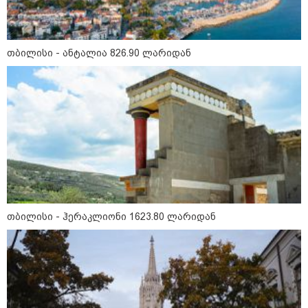
17:12 / 09-08-2026
უნცია ოქრო დღიურად 101
დოლარით გაძვირდა - რა ღირს
გრამი საქართველოში?
თბილისი - ანტალია 826.90 ლარიდან
16:49 / 09-08-2026
ქუთაისში, ბრალდებული
დაზარალებულის ბინაში შეიჭრა
და შეეცადა ოქროს
სამკაულების დაუფლებას -
დეტალებს პროკურატურა
ასაჯაროებს
16:06 / 09-08-2026
თბილისი - ჰერაკლიონი 1623.80 ლარიდან
"ტრაგედიამდე ალექსანდრე
გაბაშვილი ChatGPT-ის აწვდის
თავისი ელექტროშოკის
ინფორმაციებს და ეუბნება:
გათიშავს თუ არა პიროვნებას,
თან ეუბნება, დაივიწყე, რაც
გითხარი" - გიგა ავალიანის
დედა
კატეგორიის ყველა სიახლე