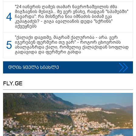
"24 იანვრის ღამეს თამარ ნავროზაშვილის ძმა
მიგზავნის მესიჯს... მე ვერ ვნახე, რადგან "სპამებში"
ჩავარდა": რა მისწერა ნია იმნაძის ბიძამ ეკა
კუპატაძეს? - გიგა ავალიანის დედა "სქრინს"
აქვეყნებს
"ქალაქი დავთმე, მაგრამ ქალურობა - არა. ვერ
იჯერებენ ფერმერი თუ ვარ" - როგორ ცხოვრობს
ახალგაზრდა ქალი, რომელიც ქალაქიდან სოფლად
11:36 / 08-08-2026
გადავიდა და ფერმერი გახდა
წელიწადნახევარში საქართველოში 164
დღის ყველა სიახლე
ადამიანი დაიკარგა - 57 პირს ამ დრომდე
ეძებენ
FLY.GE
17:32 / 09-08-2026
კიდევ ერთ დაკარგულს ოჯახი
10 წელია ეძებს - რას ამბობს 26
წლის ახალაგაზრდის დედა?