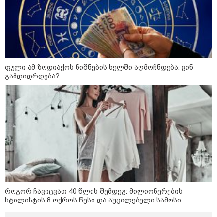
ოქროს ფასი ბოლო 2 თვის
მაქსიმუმზეა - რა დგას ძვირფასი
ლითონის მკვეთრი გაძვირების
უკან?
ფული ამ ზოდიაქოს ნიშნების ხელში აღმოჩნდება: ვინ
გამდიდრდება?
უნცია ოქრო დღიურად 101
დოლარით გაძვირდა - რა ღირს
გრამი საქართველოში?
„ტურისტების შემცირების მთავარი
მიზეზი ალბათ, ის პრორუსული,
პროჩინური, პროირანული
პოლიტიკაა, რომელსაც ქვეყანა
ატარებს“ - ცოტნე ჯაფარიძე
როგორ ჩავიცვათ 40 წლის შემდეგ: მილიონერების
სტილისტის 8 ოქროს წესი და აუცილებელი სამოსი