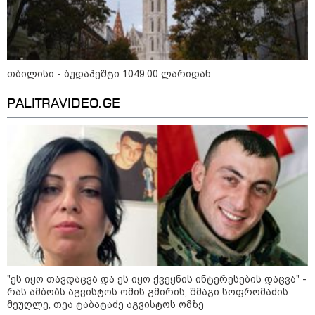
მკითხველის რჩევით
თბილისი - ბუდაპეშტი 1049.00 ლარიდან
PALITRAVIDEO.GE
17:32 / 09-08-2026
17:12 / 09-08-2026
16:49 / 09-08
კიდევ ერთ დაკარგულს
უნცია ოქრო დღიურად
ქუთაისში,
ოჯახი 10 წელია ეძებს -
101 დოლარით
ბრალდებ
რას ამბობს 26 წლის
გაძვირდა - რა ღირს
დაზარალ
ახალაგაზრდის დედა?
გრამი საქართველოში?
ბინაში შე
"ეს იყო თავდაცვა და ეს იყო ქვეყნის ინტერესების დაცვა" -
შეეცადა 
რას ამბობს აგვისტოს ომის გმირის, შმაგი სოფრომაძის
სამკაულე
დაუფლება
მეუღლე, თეა ტაბატაძე აგვისტოს ომზე
დეტალებ