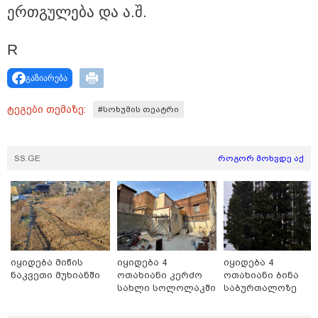
უკეთესი ცხოვრებისათვის" FIFA-ს 2026 წლის
ერ­თგუ­ლე­ბა და ა.შ.
მსოფლიო ჩემპიონატზე™
R
გაზიარება
ტეგები თემაზე:
#სოხუმის თეატრი
SS.GE
როგორ მოხვდე აქ
15:49 / 06-08-2026
შეიძინე ალდაგის სამოგზაურო დაზღვევა და
მიიღე გაორმაგებული ინტერნეტი
Faceამბები
იყიდება მიწის
იყიდება 4
იყიდება 4
ნაკვეთი მუხიანში
ოთახიანი კერძო
ოთახიანი ბინა
სახლი სოლოლაკში
საბურთალოზე