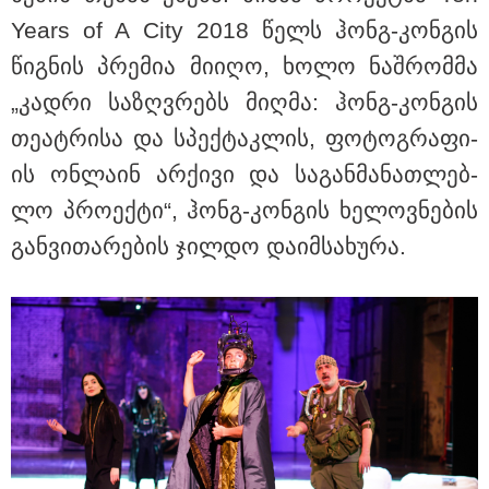
Years of A City 2018 წელს ჰონგ-კონ­გის
წიგ­ნის პრე­მია მი­ი­ღო, ხოლო ნაშ­რომ­მა
„კად­რი სა­ზღვრებს მიღ­მა: ჰონგ-კონ­გის
თე­ატ­რი­სა და სპექ­ტაკ­ლის, ფო­ტოგ­რა­ფი­
ის ონ­ლა­ინ არ­ქი­ვი და სა­გან­მა­ნათ­ლებ­
ლო პრო­ექ­ტი“, ჰონგ-კონ­გის ხე­ლოვ­ნე­ბის
გან­ვი­თა­რე­ბის ჯილ­დო და­იმ­სა­ხუ­რა.
15:47 / 07-08-2026
Tower Group და BREEAM - ხარისხის საერთაშორისო
სტანდარტი ქართულ დეველოპმენტში