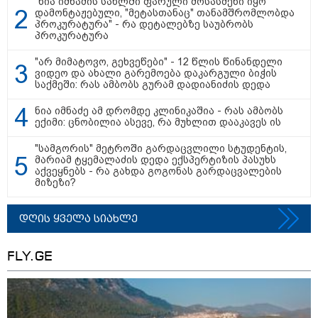
"ნია იმნაძის სახლში ფარული მოსასმენი იყო
დამონტაჟებული, "მეტასთანაც" თანამშრომლობდა
პროკურატურა" - რა დეტალებზე საუბრობს
23:40 / 07-08-2026
23:15 / 07-08-2026
22:49 / 07-08
პროკურატურა
იტალიამ ყველა
ამოუცნობი
"ამ წუთებ
ქალაქში განგაშის
ანომალიური
დაესხნენ
"არ მიმატოვო, გეხვეწები" - 12 წლის წინანდელი
წითელი დონე
მოვლენები - ტრამპის
არასრულ
ვიდეო და ახალი გარემოება დაკარგული ბიჭის
გამოაცხადა
ადმინისტრაციამ “UFO”-
და სავარ
საქმეში: რას ამბობს გურამ დადიანიძის დედა
ს ფაილების მორიგი
მარტო
პაკეტი გამოაქვეყნა
არასრულ
ჯგუფი" - 
ნია იმნაძე ამ დრომდე კლინიკაშია - რას ამბობს
ინფორმაც
ექიმი: ცნობილია ასევე, რა მუხლით დააკავეს ის
თავს დაეს
"სამგორის" მეტროში გარდაცვლილი სტუდენტის,
მარიამ ტყემალაძის დედა ექსპერტიზის პასუხს
აქვეყნებს - რა გახდა გოგონას გარდაცვალების
მიზეზი?
"Soos! ამ წუთებში თავს დაესხნენ
არასრულწლოვანების და
სავარაუდოდ არა მარტო
დღის ყველა სიახლე
არასრულწლოვანების ჯგუფი" - რა
ინფორმაციას ავრცელებს
ადვოკატი?
FLY.GE
"იპოვონ ერთი გოგონა, ვისაც გიგა
სექსუალურად ავიწროებდა - თუ
გამოჩნდება 10 000 ლარს
ოფიციალურად, სახალხოდ