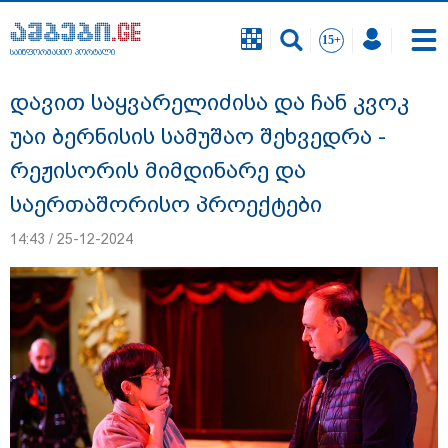
საინფორმაციო პორტალი
საინფორმაციო პორტალი
დავით საყვარელიძისა და ჩან კვოკ
უაი ბერნისის სამუშაო შეხვედრა -
რეჟისორის მიმდინარე და
საერთაშორისო პროექტები
14:43 / 25-12-2024
გიგა ავალიანის საქმეზე დაკავებულ ორ
არასრულწლოვანს, ნია იმნაძესა და
ანასტასია ბერუაშვილს აღკვეთის
ღონისძიების სახით პატიმრობა
შეეფარდა