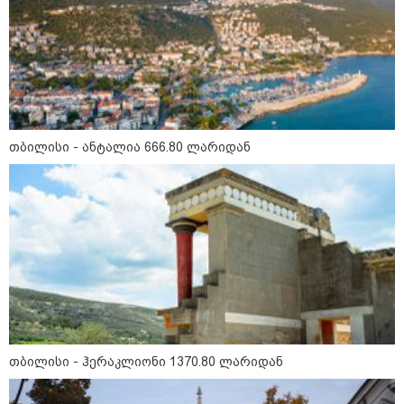
გადავცემ" - ეკა კუპატაძე
განცხადებას ავრცელებს
რა ისმინს სახლში დაყენებული
მომსასმენი მოწყობილობის
ჩანაწერში, სადაც ნია იმნაძე
მამას ესაუბრება?
თბილისი - ანტალია 666.80 ლარიდან
"ამ ვიდეოს ნახვა ჩემთვის იყო
სიკვდილი" - რას ამბობს
დაკარგული 17 წლის ბიჭის დედა
ვიდეოკადრებზე, სადაც შვილის
განწირული ვედრების ხმა
ამოიცნო
პოლიტიკა
თბილისი - ჰერაკლიონი 1370.80 ლარიდან