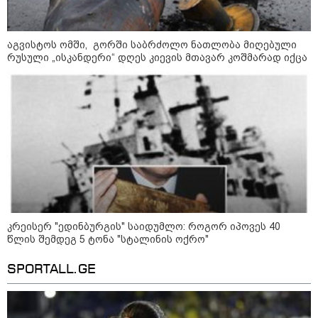
23:40 / 07-08-2026
იტალიამ ყველა ქალაქში
განგაშის წითელი დონე
გამოაცხადა
აგვისტოს ომში, გორში საბრძოლო ნათლობა მიღებული
რუსული „ისკანდერი“ დღეს კიევის მთავარ კოშმარად იქცა
22:45 / 07-08-2026
14 წლის მოზარდმა საკუთარი
პაპა და ბებია მოკლა, შემდეგ კი
სკოლაში ცეცხლი გახსნა - რა
დეტალები ხდება ცნობილი
ბანგკოკში მომხდარი
ტრაგედიიდან
13:24 / 07-08-2026
ევროპაში საწვავის ფასები
კრეისერ "ედინბურგის" საიდუმლო: როგორ იპოვეს 40
მკვეთრად შეიცვალა - რომელ
წლის შემდეგ 5 ტონა "სტალინის ოქრო"
ქვეყნებშია ბენზინი ყველაზე
ძვირი და ყველაზე იაფი
SPORTALL.GE
09:05 / 07-08-2026