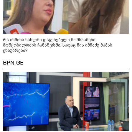
- რუსს, ყაზახს, უკრაინელს,
შვეიცარიელს, იტალიელს,
ამერიკელს, შეუძლია
ჩამოვიდეს, დახარჯოს ფული...
არავინ შეზღუდული არაა" -
კალაძე
კატეგორიის ყველა სიახლე
რა ისმინს სახლში დაყენებული მომსასმენი
მოწყობილობის ჩანაწერში, სადაც ნია იმნაძე მამას
ესაუბრება?
BPN.GE
„რიკოთის მსგავსი რთული
საინჟინრო ობიექტების მოვლა-
პატრონობა განსაკუთრებულ
პასუხისმგებლობას მოითხოვს“-
რატომ გახდა საჭირო გზების
მოვლა-პატრონობისთვის
სახელმწიფო კომპანიის შექმნა
„რუსთაველზე მდებარე
სასტუმროები 40-50%-იან
გაუქმებებს იღებენ, საკმაოდ დიდი
ზარალისკენ წავალთ - მეგონა,
ვიღაც მოიფიქრებდა და ბიზნესს