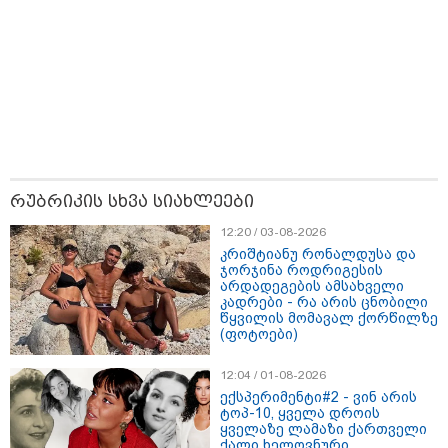
10:58 / 06-08-2026
"დადგება დრო და თქვენი
დღევანდელი "პოსტაობა"
საკუთარ თავთან
შეგარცხვენთ... თქვენი
შეცდომა არის დანაშაულის
ტოლფასი" - ეკა კუპატაძე ნანუკა
ჟორჟოლიანს
09:33 / 05-08-2026
"მამის მიერ ცოტნესთვის
რუბრიკის სხვა სიახლეები
დატოვებულ სახლში
თვითნებურად ცხოვრობს
12:20 / 03-08-2026
ადამიანი, რომელიც ზვიადის
კრიშტიანუ რონალდუსა და
ანდერძში ერთი სიტყვითაც კი
ჯორჯინა როდრიგესის
არ არის მოხსენიებული" - ანა
არდადეგების ამსახველი
ჯაბაური
კადრები - რა არის ცნობილი
წყვილის მომავალ ქორწილზე
09:32 / 05-08-2026
(ფოტოები)
"4 დღე უწყლოდ და უპუროდ
გაატარეს, მათ სიცოცხლე
დავუბრუნეთ" - ქართველი
12:04 / 01-08-2026
მეზღვაური წერს, რომ 36
ექსპერიმენტი#2 - ვინ არის
მიგრანტი, მათ შორის, ორსული
ტოპ-10, ყველა დროის
გოგონა გადაარჩინა
ყველაზე ლამაზი ქართველი
ქალი ხელოვნური