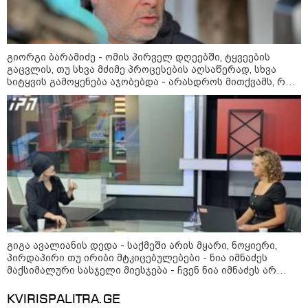
დადგომამდე
გიორგი ბარამიძე - ომის პირველ დღეებში, ტყვეების
ფული ამ ზოდიაქოს ნიშნების
გაცვლის, თუ სხვა მძიმე პროცესების აღსაწერად, სხვა
ხელში აღმოჩნდება: ვინ
სიტყვის გამოყენება აჯობებდა - არასდროს მითქვამს, რომ
გამდიდრდება?
ჩვენები ხელებაწეულს ან დატყვევებულს "ხვრეტდნენ", ეგ
არასდროს მინახავს და არც რაიმე ფაქტი ვიცი
როგორ ჩავიცვათ 40 წლის
შემდეგ: მილიონერების
სტილისტის 8 ოქროს წესი და
აუცილებელი სამოსი
გიგა ავალიანის დედა - საქმეში არის მყარი, ნოყიერი,
პირდაპირი თუ ირიბი მტკიცებულებები - ნია იმნაძეს
მსოფლიო
მაქსიმალური სასჯელი მიესჯება - ჩვენ ნია იმნაძეს არ
ვედავებით იმას, რომ ეუბნება: “წადი, მოკალი“, ეს
დაკვეთაა, ჩვენ ვამბობთ, წაქეზებას, მანიპულირებას
KVIRISPALITRA.GE