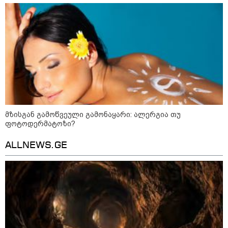
ახვლედიანის რჩევები
თბილისის მერია ინფორმაციას
ავრცელებს
21:30 / 07-08-2026
თბილისში, ლოზუნგით
„გვახსოვს გმირები, გვახსოვს
მტერი” მსვლელობა
მიმდინარეობს
მზისგან გამოწვეული გამონაყარი: ალერგია თუ
ფოტოდერმატოზი?
20:58 / 07-08-2026
ALLNEWS.GE
"იპოვონ ერთი გოგონა, ვისაც
გიგა სექსუალურად ავიწროებდა
- თუ გამოჩნდება ასეთი
გოგონა, 10 000 ლარს
ოფიციალურად, სახალხოდ
გადავცემ" - გიგა ავალიანის
დედა განცხადებას ავრცელებს
18:21 / 07-08-2026
"ვიდეოს ნახვა ჩემთვის იყო