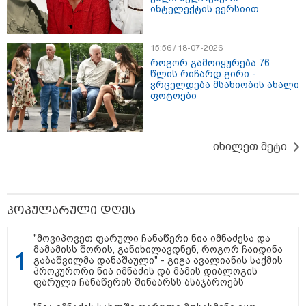
ინტელექტის ვერსიით
12:20 / 04-08-2026
"როცა კანონიკიდან
გამომდინარე, მართებულად
მიგვაჩნია, რომ ადამიანის
15:56 / 18-07-2026
გასვენება ტაძრიდან არ მოხდეს,
როგორ გამოიყურება 76
ეს მგლოვიარეს ისეთი
წლის რიჩარდ გირი -
სიყვარულითა უნდა ავუხსნათ,
ვრცელდება მსახიობის ახალი
რომ შფოთვა არ დაიბადოს" -
ფოტოები
დედა სიდონია
კატეგორიის ყველა სიახლე
იხილეთ მეტი
მკითხველის რჩევით
პოპულარული დღეს
"მოვიპოვეთ ფარული ჩანაწერი ნია იმნაძესა და
მამამისს შორის, განიხილავდნენ, როგორ ჩაიდინა
გაბაშვილმა დანაშაული" - გიგა ავალიანის საქმის
პროკურორი ნია იმნაძის და მამის დიალოგის
ფარული ჩანაწერის შინაარსს ასაჯაროებს