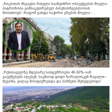
„რიკოთის მსგავსი რთული საინჟინრო ობიექტების მოვლა-
შეხვდებოდა“
პატრონობა განსაკუთრებულ პასუხისმგებლობას
„ფასები 2-3 წელში გაორმაგდება“
მოითხოვს“-რატომ გახდა საჭირო გზების მოვლა-
- ლოკაციები თბილისის
პატრონობისთვის სახელმწიფო კომპანიის შექმნა
შემოგარენში, სადაც შესაძლოა,
მიწები გაძვირდეს
სამართალი
„რუსთაველზე მდებარე სასტუმროები 40-50%-იან
გაუქმებებს იღებენ, საკმაოდ დიდი ზარალისკენ წავალთ -
მეგონა, ვიღაც მოიფიქრებდა და ბიზნესს შეხვდებოდა“