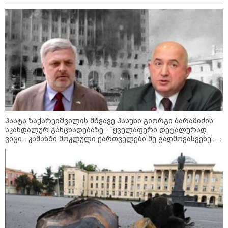
პაატა ზაქარეიშვილის მწვავე პასუხი გიორგი ბარამიძის
სკანდალურ განცხადებაზე - "ყველაფერი დეტალურად
ვიცი... კამანში მოკლული ქართველები მე გადმოვასვენე...
ბარამიძე კი ტყუის"
09:52 / 07-08-2026
"რაკეტები ჩვენც გვჭირდება" - დონალდ
ტრამპი უკრაინისთვის Patriot-ის
რაკეტების გაგზავნაზე