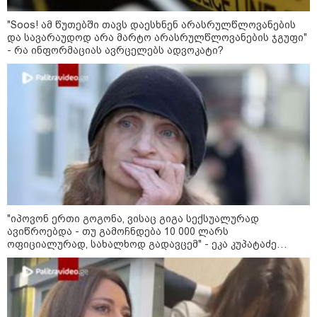
"2008 წელს საქართველო
გადავარჩინეთ - აი, 2012 წლის
"Soos! ამ წუთებში თავს დაესხნენ არასრულწლოვანების
"გამარჯვება" ვინც იზეიმეთ,
სწორედ ეგ იყო ქართული
და სავარაუდოდ არა მარტო არასრულწლოვანების ჯგუფი"
ისტორიული კატასტროფა და
- რა ინფორმაციას ავრცელებს ადვოკატი?
რაც რუსმა ჯარით ვერ აიღო,
შიდა ღალატით გაინაღდა" -
მიხეილ სააკაშვილი
14:20 / 07-08-2026
"ჩემი აზრით, ენამ გაუსწრო
აზრს და არ არის ეს კარგი,
თუმცა თუ რაიმეში არ მეპარება
ეჭვი, გიორგი ბარამიძის
პატრიოტიზმია" - ნიკა გვარამია
13:42 / 07-08-2026
"საქართველო მშვიდი ქვეყანაა,
"იპოვონ ერთი გოგონა, ვისაც გიგა სექსუალურად
სტუმართმოყვარე ხალხი ვართ
ავიწროებდა - თუ გამოჩნდება 10 000 ლარს
და ყველას შეუძლია ჩამოვიდეს,
არავინ შეზღუდული არაა" - კახა
ოფიციალურად, სახალხოდ გადავცემ" - ეკა კუპატაძე
კალაძე
განცხადებას ავრცელებს
13:27 / 07-08-2026
"სტუმართმოყვარე ხალხი ვართ