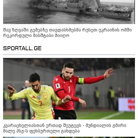
შავ ზღვაში გემებზე თავდასხმებმა რუსეთ-უკრაინის ომში
რეკორდული მასშტაბი მიიღო
გარემოს ეროვნული სააგენტოს
ინფორმაციით, 9-11 აგვისტოს
SPORTALL.GE
საქართველოში მოსალოდნელია
დროგამოშვებით წვიმა
ვახტანგ კაპანაძე - დიახ, ომი
დაიწყო რუსეთმა და წერტილი!
აშშ-მა საქართველოში
დაფუძნებული კრიპტოკომპანია
დაასანქცირა
კვარაცხელიასთან ერთად შეუტევს - მუნდიალის გმირი
მალე პსჟ-ს ფეხბურთელი გახდება