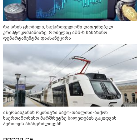
რა არის ცნობილი, საქართველოში დაფუძნებულ
კრიპტოკომპანიაზე, რომელიც აშშ-ს სახაზინო
12:46 / 07-08-2026
დეპარტამენტმა დაასანქცირა
ოკუპირებულ აფხაზეთში საწვავის
დეფიციტია, კილომეტრიანი რიგები და
შეზღუდვა საწვავის ჩასხმაზე - რა
ინფორმაციას აქვეყნებს "დემოკრატიის
კვლევის ინსტიტუტი“
14:23 / 05-08-2026
ევროპელმა და რუსმა ყოფილმა
მაღალჩინოსნებმა უკრაინაში
ომთან დაკავშირებით
აზერბაიჯანის რკინიგზა ბაქო-თბილისი-ბაქოს
მოლაპარაკებები გამართეს - რა
საერთაშორისო მარშრუტზე ბილეთების გაყიდვის
არის ცნობილი შეხვედრაზე
პერიოდს ახანგრძლივებს
09:55 / 05-08-2026