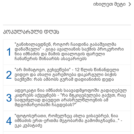
იხილეთ მეტი
18:51 / 08-08-2026
22:29 / 08-08-2026
21:33 / 08-08
"ზურგს უკან
"24 იანვრის ღამეს
ნია იმნაძი
ლაჩრულად
თამარ ნავროზაშვილის
მიმართვა
მომეპარნენ და თავს
ძმა მიგზავნის მესიჯს...
- "კონკრ
დამესხნენ - ასფალტზე
მე ვერ ვნახე, რადგან
როდის, ს
პოპულარული დღეს
თავი მრავალჯერ
"სპამებში" ჩავარდა": რა
სიტყვებით
დამარტყმევინეს,
მისწერა ნია იმნაძის
იმნაძემ 
მირტყეს მუშტები" - რას
ბიძამ ეკა კუპატაძეს? -
გაბაშვილ
"განიხილავდნენ, როგორ ჩაიდინა გაბაშვილმა
ჰყვება კურიერი,
გიგა ავალიანის დედა
ოჯახის ენ
დანაშაული" - გიგა ავალიანის საქმის პროკურორი
რომელსაც
"სქრინს" აქვეყნებს
აღუწერელ
ნია იმნაძის და მამის დიალოგის ფარული
არასრულწლოვანები
არ შეიძლე
ჩანაწერის შინაარსს ასაჯაროებს
სასტიკად
მეორე ოჯა
გაუსწორდნენ?
ბავშვის 
"არ მიმატოვო, გეხვეწები" - 12 წლის წინანდელი
განადგურ
ვიდეო და ახალი გარემოება დაკარგული ბიჭის
საფუძველ
რა მისწერა ნია იმნაძის ბიძამ ეკა
საქმეში: რას ამბობს გურამ დადიანიძის დედა
კუპატაძეს? - გიგა ავალიანის
დედა "სქრინს" აქვეყნებს
ადვოკატი ნია იმნაძის საავადმყოფოში გადაღებულ
კადრებს აქვეყნებს - "რა მტკიცებულება გაქვთ, რაც
საფუძვლად დაუდეთ არასრულწლოვნის ამ
მდგომარეობაში ჩაგდებას?"
ნია იმნაძის ბებია მიმართვას და
"ფოტოსურათი, რომელზეც ახლა ვისაუბრებ, ნია
ალექსანდრე გაბაშვილისა და ანი
იმნაძის ერთ-ერთმა მეგობარმა გამომიგზავნა..." -
ნასყიდაშვილის პირადი
ეკა კუპატაძე
მიმოწერის "სქრინებს" ავრცელებს