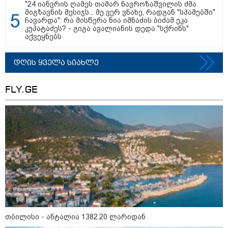
"24 იანვრის ღამეს თამარ ნავროზაშვილის ძმა
მიგზავნის მესიჯს... მე ვერ ვნახე, რადგან "სპამებში"
ჩავარდა": რა მისწერა ნია იმნაძის ბიძამ ეკა
"სა­მარ­ცხვი­ნოა ეს ყვე­ლა­ფე­რი,
კუპატაძეს? - გიგა ავალიანის დედა "სქრინს"
ყვე­ლა­ზე რბი­ლად რომ ვთქვა!" -
აქვეყნებს
ნანკა კალატოზიშვილი გიორგი
ბარამიძის განცხადებას
ეხმაურება
დღის ყველა სიახლე
"ეს ის ადგილია, საიდანაც
FLY.GE
გუშინდელი ვიდეო ვირუსულად
გავრცელდა.... დანარჩენი თქვენ
განსაჯეთ, რამდენად
შესაძლებელია აქ ადამიანის
გადავარდნა" - რა კადრებს
აქვეყნებს კობა ახალაძე
მლეთიდან, სადაც 12 წლის წინ
გურამ დადიანიძე გაუჩინარდა?
პოლიტიკა
თბილისი - ანტალია 1382.20 ლარიდან