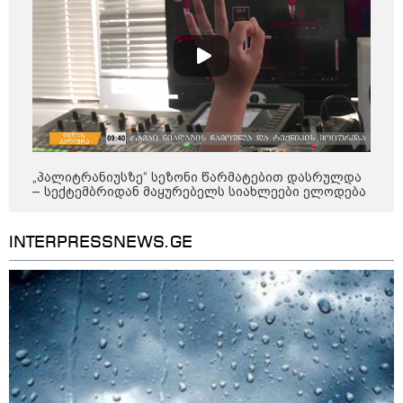
დღის ზოგადი
9
ასტროლოგიური
პროგნოზი
აგვისტო
„პალიტრანიუსზე“ სეზონი წარმატებით დასრულდა
– სექტემბრიდან მაყურებელს სიახლეები ელოდება
აგვისტო აგარაკზე: ეს 5 საქმე
უნდა მოასწროთ შემოდგომის
INTERPRESSNEWS.GE
დადგომამდე
ფული ამ ზოდიაქოს ნიშნების
ხელში აღმოჩნდება: ვინ
გამდიდრდება?