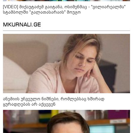
[VIDEO] მიქაუტაძემ გაიტანა, ოსიმენმაც - "ვილიარეალმა"
სტამბოლში "გალათასარაის" მოუგო
MKURNALI.GE
11:17 / 08-08-2026
არშემდგარი ქორწინება 15 წლით უფროს
ქართველთან - ალინა კაბაევას
საიდუმლო ცხოვრება: როგორ
გამოიყურებოდა ის პლასტიკურ
ოპერაციებამდე
14:20 / 08-08-2026
"ქალაქი დავთმე, მაგრამ
ანემიის უჩვეულო ნიშნები, რომლებსაც ხშირად
ქალურობა - არა. ვერ იჯერებენ
ყურადღებას არ აქცევენ
ფერმერი თუ ვარ" - როგორ
ცხოვრობს ახალგაზრდა ქალი,
რომელიც ქალაქიდან სოფლად
გადავიდა და ფერმერი გახდა