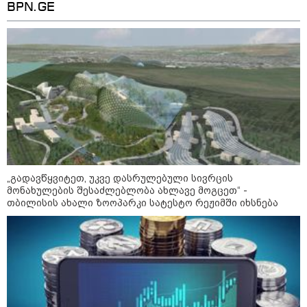
BPN.GE
აზერბაიჯანის რკინიგზა ბაქო-
თბილისი-ბაქოს საერთაშორისო
მარშრუტზე ბილეთების გაყიდვის
პერიოდს ახანგრძლივებს
კონფლიქტები
„გადავწყვიტეთ, უკვე დასრულებული სივრცის
მონახულების შესაძლებლობა ახლავე მოგცეთ“ -
თბილისის ახალი ზოოპარკი სატესტო რეჟიმში იხსნება