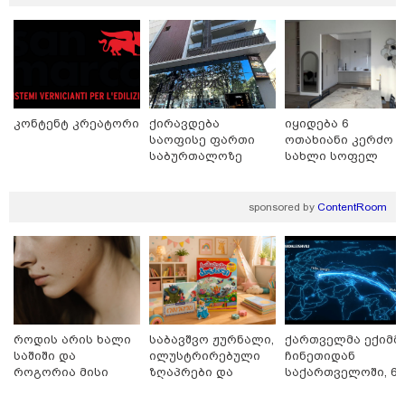
კონტენტ კრეატორი
ქირავდება
იყიდება 6
საოფისე ფართი
ოთახიანი კერძო
საბურთალოზე
სახლი სოფელ
დიღომში
sponsored by
ContentRoom
11:36 / 08-08-2026
წელიწადნახევარში საქართველოში 164
როდის არის ხალი
საბავშვო ჟურნალი,
ქართველმა ექიმმ
ადამიანი დაიკარგა - 57 პირს ამ დრომდე
საშიში და
ილუსტრირებული
ჩინეთიდან
ეძებენ
როგორია მისი
ზღაპრები და
საქართველოში, 6
მოშორების
მაგნიტური
000 კილომეტრის
მარტივი და
სათამაშო 9.90
დაშორებით,