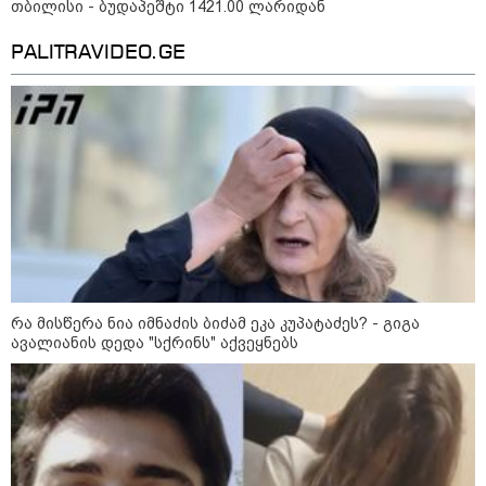
საქართველოს
თბილისი - ბუდაპეშტი 1421.00 ლარიდან
თავისუფლებისთვის შეწირული
გმირების მემორიალზე
PALITRAVIDEO.GE
გაკეთდა" - "ნაციონალური
მოძრაობა"
19:03 / 08-08-2026
"მკაცრად ვგმობთ ირაკლი
კობახიძის განცხადებას" -
"კოალიცია ცვლილებისთვის"
16:33 / 08-08-2026
"გიორგი ბარამიძემ რაღაც
არასწორად ჩამოაყალიბა,
მაგრამ ნამდვილად არ
რა მისწერა ნია იმნაძის ბიძამ ეკა კუპატაძეს? - გიგა
ეკუთვნის წიხლი ივანიშვილის
ავალიანის დედა "სქრინს" აქვეყნებს
ღალატზე დაფუძნებული
დიქტატურის მსახურებისგან" -
მიხეილ სააკაშვილი
16:22 / 08-08-2026
"აი, ეს არის სამშობლოს
ღალატი" - როგორ ეხმაურება
ნიკა გვარამია აგვისტოს ომთან