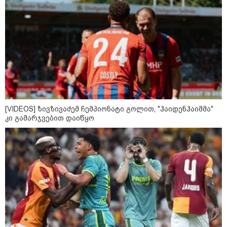
„ნაციონალური მოძრაობა“ -
სიმბოლურია, რომ კობახიძის
მოღალატეობრივი განცხადება
საქართველოს
თავისუფლებისთვის შეწირული
გმირების მემორიალზე გაკეთდა
მოზაიკა
[VIDEOS] ზივზივაძემ ჩემპიონატი გოლით, "ჰაიდენჰაიმმა"
კი გამარჯვებით დაიწყო