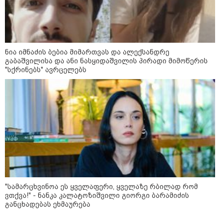
დაკავშირებით ირაკლი
კობახიძის განცხადებას?
კატეგორიის ყველა სიახლე
ნია იმნაძის ბებია მიმართვას და ალექსანდრე
გაბაშვილისა და ანი ნასყიდაშვილის პირადი მიმოწერის
"სქრინებს" ავრცელებს
„გადავწყვიტეთ, უკვე
დასრულებული სივრცის
მონახულების შესაძლებლობა
ახლავე მოგცეთ“ - თბილისის
ახალი ზოოპარკი სატესტო
რეჟიმში იხსნება
რა არის ცნობილი,
საქართველოში დაფუძნებულ
"სა­მარ­ცხვი­ნოა ეს ყვე­ლა­ფე­რი, ყვე­ლა­ზე რბი­ლად რომ
კრიპტოკომპანიაზე, რომელიც
აშშ-ს სახაზინო დეპარტამენტმა
ვთქვა!" - ნანკა კალატოზიშვილი გიორგი ბარამიძის
დაასანქცირა
განცხადებას ეხმაურება