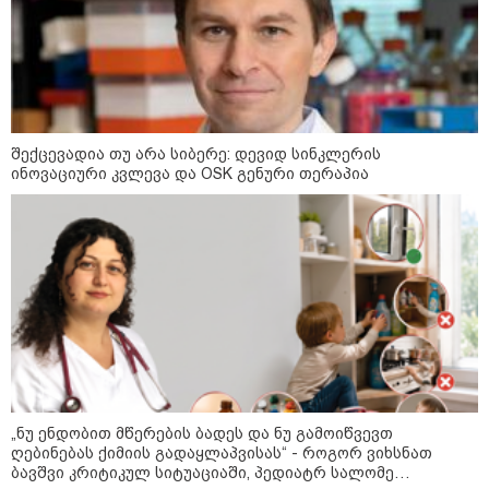
09:36 / 08-08-2026
"ბავშვობიდან ასე ვარ..
ფანატიკურად ვარ შეყვარებული
საქართველოზე" - გაიცანით
მარტინ გუიმჯიანი, ქართულ
ენასა და საქართველოზე
შეყვარებული სომეხი ბიჭი
შექცევადია თუ არა სიბერე: დევიდ სინკლერის
23:15 / 07-08-2026
ინოვაციური კვლევა და OSK გენური თერაპია
ამოუცნობი ანომალიური
მოვლენები - ტრამპის
ადმინისტრაციამ “UFO”- ს
ფაილების მორიგი პაკეტი
გამოაქვეყნა
22:30 / 07-08-2026
ინტერნეტში ამაღელვებელი
კადრები ვრცელდება - როგორ
გადაარჩინა 56 წლის კაცმა
ბავშვები აბობოქრებულ ზღვაში
დახრჩობას
„ნუ ენდობით მწერების ბადეს და ნუ გამოიწვევთ
ღებინებას ქიმიის გადაყლაპვისას“ - როგორ ვიხსნათ
ბავშვი კრიტიკულ სიტუაციაში, პედიატრ სალომე