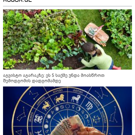
ROGOR.GE
მორიგი თავდასხმა Wildberries-
ის საწყობზე - დრონებით
თავდასხმის შემდეგ, ტულას
ოლქში მდებარე საწყობში
ხანძარია
09:12 / 05-08-2026
14 გარდაცვლილი, 22
დაშავებული, მასშტაბური
ხანძარი - რუსეთმა კიევზე
იერიში ბალისტიკური
რაკეტებით მიიტანა
აგვისტო აგარაკზე: ეს 5 საქმე უნდა მოასწროთ
შემოდგომის დადგომამდე
14:13 / 04-08-2026
მორიგი თავდასხმა რუსეთში,
ნავთობგადამამუშავებელ
ქარხანაზე - რა დეტალებია
ცნობილი
კატეგორიის ყველა სიახლე