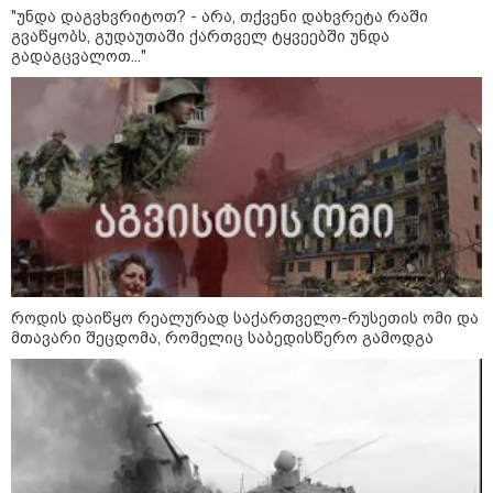
"ბულგარეთის საჰაერო
"უნდა დაგვხვრიტოთ? - არა, თქვენი დახვრეტა რაში
სივრცეში დრონი აფეთქდა" -
გვაწყობს, გუდაუთაში ქართველ ტყვეებში უნდა
ბულგარეთის პრემიერ-მინისტრი
გადაგცვალოთ..."
17:13 / 08-08-2026
"დასავლეთმა საქართველო
ჩვენ წინააღმდეგ
გეოპოლიტიკური ბრძოლის
უგუნურ იარაღად გამოიყენა" -
დიმიტრი მედვედევი
23:40 / 07-08-2026
როდის დაიწყო რეალურად საქართველო-რუსეთის ომი და
იტალიამ ყველა ქალაქში
მთავარი შეცდომა, რომელიც საბედისწერო გამოდგა
განგაშის წითელი დონე
გამოაცხადა
კატეგორიის ყველა სიახლე