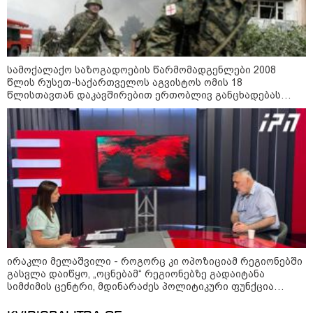
სამოქალაქო საზოგადოების წარმომადგენლები 2008
წლის რუსეთ-საქართველოს აგვისტოს ომის 18
წლისთავთან დაკავშირებით ერთობლივ განცხადებას
ავრცელებენ
14:14 / 06-08-2026
"მეც ერთ-ერთი მათგანი ვიყავი, ვინც
ლიფტში გაიჭედა" - ლევან მახაშვილი
16:37 / 06-08-2026
"აბსოლუტურად ყალბი
შინაარსი იქმნება სოციალურ
მედიაში, არარსებული
ადამიანები, საუბრობენ,
თითქოს საქართველოში
ირაკლი მელაშვილი - როგორც კი ოპოზიციამ რეგიონებში
უარყოფითი გარემოა რუსი
გასვლა დაიწყო, „ოცნებამ“ რეგიონებზე გადაიტანა
ტურისტებისთვის" - პრემიერი
სიმძიმის ცენტრი, მდინარაძეს პოლიტიკური ფუნქცია
ექნება: არჩევნებისთვის მოამზადოს საქართველო - მათი
16:14 / 06-08-2026
ამოცანაა, მაქსიმალური უზრუნველყოფა ოპოზიციის