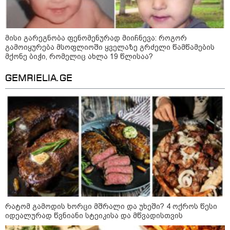
არჩევანის გაკეთება მოუწევს...
„ორ სკამზე ჯდომის“
შესაძლებლობა შეიძლება
დასრულდეს“ - მირიან
მისი გარეგნობა ფენომენურად მიიჩნევა: როგორ
მირიანაშვილის ანალიზი
გამოიყურება მსოფლიოში ყველაზე გრძელი წამწამების
მქონე ბიჭი, რომელიც ახლა 19 წლისაა?
ჯარისკაცი, რომელიც 29 წელი
იბრძოდა, რადგან ომის
დამთავრების არ სჯეროდა...
GEMRIELIA.GE
მეცნიერება
რატომ გამოდის ხორცი მშრალი და უხეში? 4 ოქროს წესი
იდეალურად წვნიანი სტეიკისა და მწვადისთვის