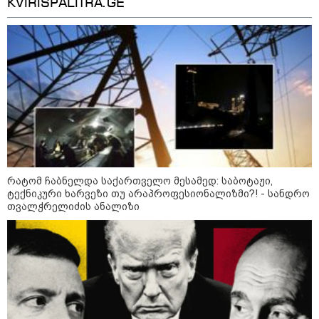
KVIRISPALITRA.GE
"დღეს ვიმგზავრეთ
დასაქსაქსად
მატარებლით, რომელიც ახალი
სიჩქარით მოძრაობს, მანამდე
ბათუმამდე მგზავრობის დრო
იყო 5,5 საათი და ახლა არის 4
საათამდე შემცირებული" -
ირაკლი კობახიძე
15:17 / 06-08-2026
შემოსავლების სამსახურში
აზერბაიჯანული მედიის მიერ
გავრცელებულ ინფორმაციას
პასუხობენ
რატომ ჩაბნელდა საქართველო მესამედ: საბოტაჟი,
ტექნიკური ხარვეზი თუ არაპროფესიონალიზმი?! - სანდრო
13:39 / 06-08-2026
თვალჭრელიძის ანალიზი
ბაქომ საქართველოს საგარეო
უწყებას დიპლომატური ნოტა
გაუგზავნა - მიზეზი
აზერბაიჯანული სანომრე ნიშნის
მქონე სატვირთოების
საზღვარზე შეფერხებაა:
დეტალები
კატეგორიის ყველა სიახლე