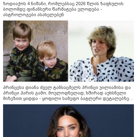
ზოდიაქოს 4 ნიშანი, რომლებსაც 2026 წლის ზაფხულის
ბოლომდე ფინანსური წარმატება ელოდება -
ასტროლოგები ასახელებენ
21:03 / 05-08-2026
რამ გამოიწვია საქართველოს
პრინცესა დიანა ძველ ტანსაცმელს პრინცი უილიამისა და
ელექტროენერგეტიკული სისტემის სრული
პრინცი ჰარის გამო, მოულოდნელად, ხშირად აუხსნელი
გათიშვა - რას ამბობს სემეკ-ის წევრი
მიზეზით ყიდდა - ყოფილი სამეფო ბატლერი დეტალებზე
საკუთარ წიგნში საუბრობს
23:14 / 06-08-2026
სამოქალაქო საზოგადოების
წარმომადგენლები 2008 წლის
რუსეთ-საქართველოს აგვისტოს
ომის 18 წლისთავთან