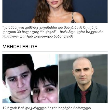
დაკავშირებით ერთობლივ
განცხადებას ავრცელებენ
22:35 / 06-08-2026
"კიდევ ერთხელ მოვუწოდებ
"ეს სასმელი უამრავ ვიტამინსა და მინერალს შეიცავს.
საქართველოს მთავრობას, მისი
დაუყოვნებლივი და უპირობო
დილით 30 მილილიტრს ვსვამ" - მირანდა კერი საკუთარი
გათავისუფლებისკენ" - რას
უჩვეულო დიეტის დეტალებს ასახელებს
წერს ეუთო-ს წარმომადგენელი
მზია ამაღლობელზე?
MSHOBLEBI.GE
21:38 / 06-08-2026
"ჩვენთვის ეს ეგზოტიკაა, ჩვენს
სტუმრებს ასე ვუხსნით - ბევრი
სანთელი, ეგზოტიკა და
რომანტიკული საღამოები" -
შალვა ალავერდაშვილი
ელექტროენერგიის გათიშვებზე
21:08 / 06-08-2026
"არ ვიცი, თუ ვინმე იცის, რასთან
არის დაკავშირებული ნია
იმნაძის 10 თვის თავზე დაკავება
- რა უნდა თქვას 16 წლის
12 წლის წინ დაკარგული ბიჭის საქმეში ჩართული