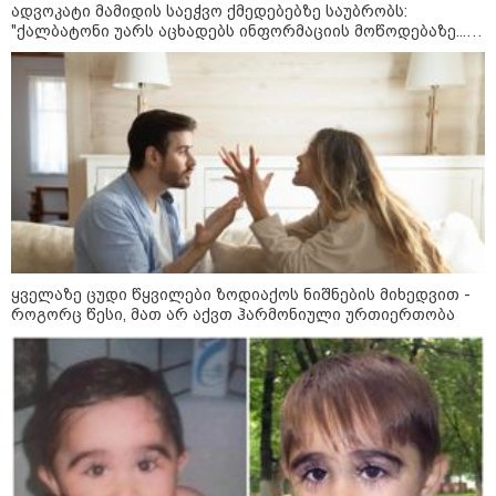
ბავშვმა, რომელიც 9 თვის
ადვოკატი მამიდის საეჭვო ქმედებებზე საუბრობს:
განმავლობაში
"ქალბატონი უარს აცხადებს ინფორმაციის მოწოდებაზე...
წარმოუდგენელი
წლობით მიმდინარეობდა საქმის ჩაფარცხვის ოპერაცია"
ფსიქოლოგიური ტერორის ქვეშ
არის" - რას აცხადებს ნია
კატეგორიის ყველა სიახლე
იმნაძის ადვოკატი?
რატომ ჩაბნელდა საქართველო
მესამედ: საბოტაჟი, ტექნიკური
ხარვეზი თუ
არაპროფესიონალიზმი?! -
ყველაზე ცუდი წყვილები ზოდიაქოს ნიშნების მიხედვით -
სანდრო თვალჭრელიძის ანალიზი
როგორც წესი, მათ არ აქვთ ჰარმონიული ურთიერთობა
ჩაკეტილი „პოლიტიკური
სამკუთხედი“ - კულუარული
თამაშები, რომლებიც დიდი
სისხლის ფასად ჯდება
„ოქტომბრისთვის საქართველოს