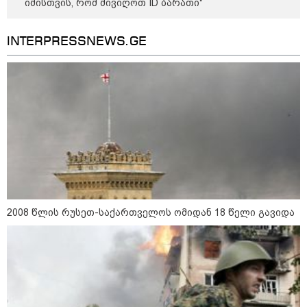
იმისთვის, რომ მივიღოთ ID ბარათი"
INTERPRESSNEWS.GE
აფრიკის ქვეყნები ამერიკულ
დოლარზე უარს ამბობენ
პოლიტიკა
2008 წლის რუსეთ-საქართველოს ომიდან 18 წელი გავიდა