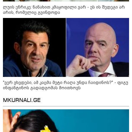
ლუის ენრიკე: ნანახით კმაყოფილი ვარ - ეს ის შედეგი არ
არის, რომელიც გვინდოდა
რა უნდა გავაკეთოთ პირველ
რიგში შუქის გამორთვისას: 5
მნიშვნელოვანი ნაბიჯი
1-დღიანი ტურები თბილისიდან:
სად წავიდეთ დილით და
დავბრუნდეთ საღამოს?
"ვერ ვხვდები, ამ კაცმა მეტი რაღა უნდა ჩაიდინოს?" - ფიგუ
ინფანტინოს გადადგომას მოითხოვს
MKURNALI.GE
მსოფლიო