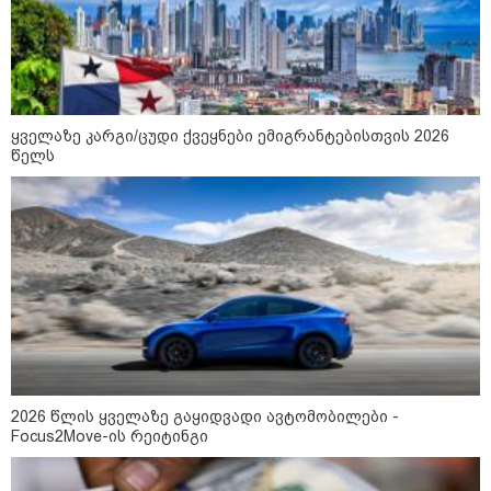
ნია იმნაძეს და ანასტასია
ბერუაშვილს ბრალდება
წარედგინათ - რამდენ წლიანი
პატიმრობა ემუქრებათ
არასრულწლოვნებს?
ყველაზე კარგი/ცუდი ქვეყნები ემიგრანტებისთვის 2026
წელს
რა გახდა “სამგორის” მეტროში
სტუდენტის გარდაცვალების
მიზეზი - ცნობილია ექსპერტიზის
პასუხი
Faceამბები
2026 წლის ყველაზე გაყიდვადი ავტომობილები -
Focus2Move-ის რეიტინგი