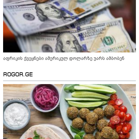
აფრიკის ქვეყნები ამერიკულ დოლარზე უარს ამბობენ
ROGOR.GE
10:58 / 06-08-2026
"დადგება დრო და თქვენი დღევანდელი
"პოსტაობა" საკუთარ თავთან
შეგარცხვენთ... თქვენი შეცდომა არის
დანაშაულის ტოლფასი" - ეკა კუპატაძე
ნანუკა ჟორჟოლიანს