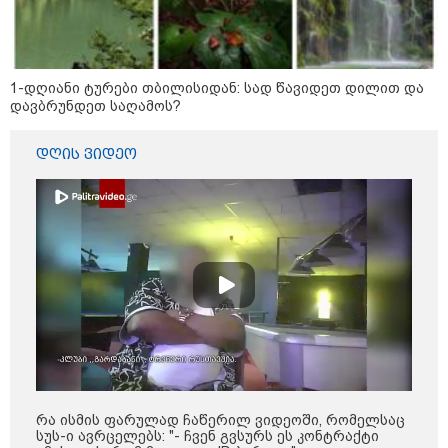
16:02 / 03-08-2026
"15 წლის წინ ჩადენილი
დანაშაული, 5-ჯერ შეცვლილი
მოსამართლე, 4-ჯერ თავიდან
დაწყებული საქმე... მადლობა
პროკურატურას, მათ გარეშე ეს
1-დღიანი ტურები თბილისიდან: სად წავიდეთ დილით და
შედეგი არ დადგებოდა" - ქეთა
დავბრუნდეთ საღამოს?
ხარძიანი
კატეგორიის ყველა სიახლე
დღის ვიდეო
ყველაზე კარგი/ცუდი ქვეყნები
ემიგრანტებისთვის 2026 წელს
2026 წლის ყველაზე გაყიდვადი
რა ისმის ფარულად ჩაწერილ ვიდეოში, რომელსაც
ავტომობილები - Focus2Move-ის
სუს-ი ავრცელებს: "- ჩვენ გვსურს ეს კონტრაქტი
რეიტინგი