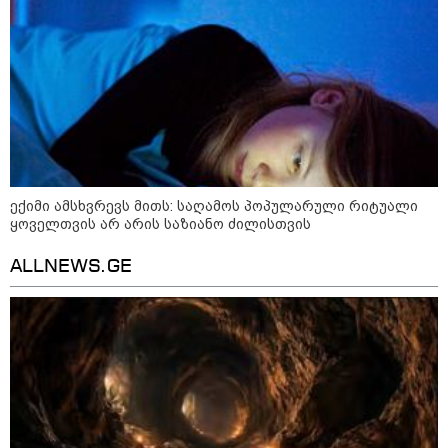
დონალდ ტრამპის სიტყვით
გამოსვლისას დამსწრეები
სახალისო შემთხვევის მოწმენი
გახდნენ
23:45 / 05-08-2026
ტრაგედია შოტლანდიაში - 35
წლის მამას 9 წლის
ქალიშვილის მკვლელობაში
ედება ბრალი
ექიმი ამსხვრევს მითს: საღამოს პოპულარული რიტუალი
ყოველთვის არ არის საზიანო ძილისთვის
14:08 / 05-08-2026
ALLNEWS.GE
ლაიფციგის აეროპორტში
უკრაინულ თვითმფრინავთან
ახლოს ასაფეთქებელი
მოწყობილობით აღჭურვილი
დრონი აღმოაჩინეს - რას წერს
მედია
13:22 / 05-08-2026
საფრანგეთის სოფელში ტყის
ხანძრის შემდეგ მეორე