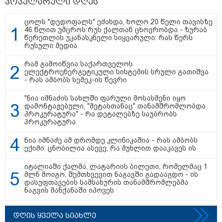
პოპულარული დღეს
ცოლს "დედოფალს" ეძახდა, ხოლო 20 წელი თავისზე
46 წლით უმცროს რუს ქალთან ცხოვრობდა - ზურაბ
მნიშვნელოვანი ინფორმაცია
წერეთლის უკანასკნელი სიყვარული: რას წერს
რუსული მედია
რამ გამოიწვია საქართველოს
ელექტროენერგეტიკული სისტემის სრული გათიშვა
- რას ამბობს სემეკ-ის წევრი
"ნია იმნაძის სახლში ფარული მოსასმენი იყო
დამონტაჟებული, "მეტასთანაც" თანამშრომლობდა
პროკურატურა" - რა დეტალებზე საუბრობს
პროკურატურა
ნია იმნაძე ამ დრომდე კლინიკაშია - რას ამბობს
ექიმი: ცნობილია ასევე, რა მუხლით დააკავეს ის
11:13 / 05-08-2026
Hisense წარმოგიდგენთ გზავნილს "ინოვაციები
იტალიაში ქალმა, ლატარიის ბილეთი, რომელმაც 1
უკეთესი ცხოვრებისათვის" FIFA-ს 2026 წლის
მლნ მოიგო, შემთხვევით ნაგავში გადააგდო - ის
მსოფლიო ჩემპიონატზე™
დასუფთავების სამსახურის თანამშრომლებმა
ნაგვის მანქანაში იპოვეს
სამართალი
დღის ყველა სიახლე