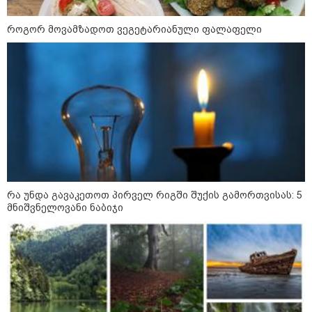
09:33 / 05-08-2026
"მამის მიერ ცოტნესთვის
როგორ მოვამზადოთ ვეგეტარიანული ფალაფელი
დატოვებულ სახლში
თვითნებურად ცხოვრობს
ადამიანი, რომელიც ზვიადის
ანდერძში ერთი სიტყვითაც კი
არ არის მოხსენიებული" - ანა
ჯაბაური
09:32 / 05-08-2026
"4 დღე უწყლოდ და უპუროდ
გაატარეს, მათ სიცოცხლე
დავუბრუნეთ" - ქართველი
მეზღვაური წერს, რომ 36
მიგრანტი, მათ შორის, ორსული
გოგონა გადაარჩინა
რა უნდა გავაკეთოთ პირველ რიგში შუქის გამორთვისას: 5
მნიშვნელოვანი ნაბიჯი
12:20 / 04-08-2026
"როცა კანონიკიდან
გამომდინარე, მართებულად
მიგვაჩნია, რომ ადამიანის
გასვენება ტაძრიდან არ მოხდეს,
ეს მგლოვიარეს ისეთი
სიყვარულითა უნდა ავუხსნათ,
რომ შფოთვა არ დაიბადოს" -
დედა სიდონია