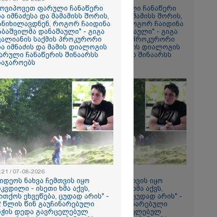
ის ამ
მოვიპოვეთ ფარული ჩანაწერი
"მოვიპოვეთ ფარული ჩანაწერი
 ჩაგდებას?"
ია იმნაძესა და მამამისს შორის,
ნია იმნაძესა და მამამისს შორის,
ანიხილავდნენ, როგორ ჩაიდინა
განიხილავდნენ, როგორ ჩაიდინა
აბაშვილმა დანაშაული" - გიგა
გაბაშვილმა დანაშაული" - გიგა
ა-შვილს
ვალიანის საქმის პროკურორი
ავალიანის საქმის პროკურორი
ია იმნაძის და მამის დიალოგის
ნია იმნაძის და მამის დიალოგის
ნია იმნაძე
არული ჩანაწერის შინაარსს
ფარული ჩანაწერის შინაარსს
ს ახდენს,
საჯაროებს
ასაჯაროებს
ოლოდ
 რაც მოხდა,
ულ
ორმაციასაც
ისმის ფარულ
ც იმნაძე
ა?
ა
სამედ და
არა
ტაბური
-
გვარებას
:21 / 07-08-2026
18:21 / 07-08-2026
რთი თვე
ვიდეოს ნახვა ჩემთვის იყო
"ვიდეოს ნახვა ჩემთვის იყო
იკვდილი - ისეთი ხმა აქვს,
სიკვდილი - ისეთი ხმა აქვს,
ითქოს ეხვეწება, ცუდად არის" -
თითქოს ეხვეწება, ცუდად არის" -
2 წლის წინ გაუჩინარებული
12 წლის წინ გაუჩინარებული
ების
იჭის დედა გავრცელებულ
ბიჭის დედა გავრცელებულ
ართველოში