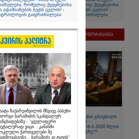
აბნელება, რომელიც ქვეყნებისა
დაბნელება, რომელიც ქვეყნებისა
ა ადამიანების ბედს ცვლის! -
და ადამიანების ბედს ცვლის! -
სტროლოგის გაფრთხილება
ასტროლოგის გაფრთხილება
თვის
ი
მნიშვნელოვანი ინფორმაცია
და
ამბობს
ძე
მდეგ
აატა ზაქარეიშვილის მწვავე პასუხი
11:13 / 05-08-2026
იორგი ბარამიძის სკანდალურ
Hisense წარმოგიდგენთ გზავნილს
2026
ანცხადებაზე - "ყველაფერი
"ინოვაციები უკეთესი
ცხოვრებისათვის" FIFA-ს 2026 წლის
ეტალურად ვიცი... კამანში
თ, ენამ
მსოფლიო ჩემპიონატზე™
ოკლული ქართველები მე
ზრს და არ
ადმოვასვენე... ბარამიძე კი ტყუის"
რგი, თუმცა თუ