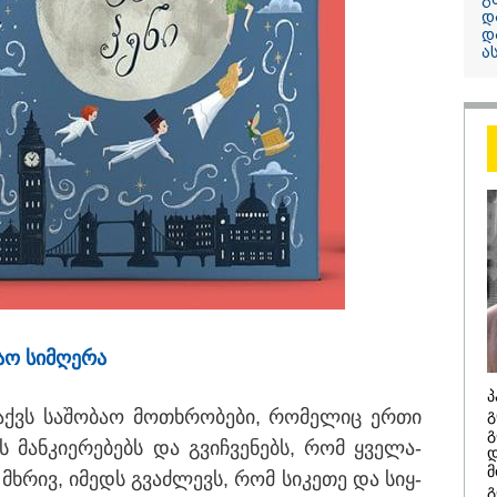
დ
დ
13:24 / 07-08-2026
ა
"საქართველოს
თქვენზე ნაკლებ
მებრძოლის დე
ვატირე!" - რას 
გიორგი ბარამი
პროკურატურის
განცხადების შე
აო სიმ­ღე­რა
პ
ქვს სა­შო­ბაო მო­თხრო­ბე­ბი, რო­მე­ლიც ერთი
გ
/ 07-08-2026
14:20 / 07-08-
გ
ის მან­კი­ე­რე­ბებს და გვიჩ­ვე­ნებს, რომ ყვე­ლა­
დ
8 წელს საქართველო
"ჩემი აზრი
მ
ე მხრივ, იმედს გვაძ­ლევს, რომ სი­კე­თე და სიყ­
არჩინეთ - აი, 2012
გაუსწრო ა
გ
"გამარჯვება" ვინც
არის ეს კა