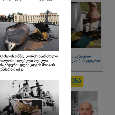
 მეპარება
გი ბარამიძის
ია" - ნიკა
2026
ოყვარე ხალხი
, ყაზახს,
,
ლს,
 ამერიკელს,
მოვიდეს,
15:49 / 06-08-2026
ული... არავინ
გვისტოს ომში, გორში საბრძოლო
შეიძინე ალდაგის სამოგზაურო
 არაა" -
დაზღვევა და მიიღე გაორმაგებული
ათლობა მიღებული რუსული
ინტერნეტი
ისკანდერი“ დღეს კიევის მთავარ
ოშმარად იქცა