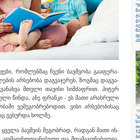
არასრულწლოვნ
"
მდგომარეობაში
ნ
გ
გ
"ჩანაწერში მამ
ა
შორის კამათი
ნ
მიმდინარეობს - 
ფ
დემონსტრირება
ა
რომ ის არა მხ
ეთანხმება იმას,
წერში, სადაც იმნაძე მამას
არამედ გარკვე
წინმსწრებ ინფ
ფლობდა” - რა 
ჩანაწერში, სადა
­ჟე­ბი, რომ­ლებ­მაც ჩვე­ნი ბავ­შვო­ბა გა­ა­ფე­რა­
მამას ესაუბრებ
ლე­ბის არ­სე­ბო­ბა დაგ­ვა­ჯე­რეს, ზოგ­მაც დაგ­ვა­
რატომ ჩაბნელდ
­ვა­ნახ­ვა მთე­ლი თა­ვი­სი სიმ­ძაფ­რით. პი­ტერ
საქართველო მე
გველოდება თუ 
ძე­ლი წინ­და, ანე ფრან­კი - ეს მათი არას­რუ­ლი
ზამთარში მასშ
ენერგოკრიზისი 
ო­ბა­ში ვე­მე­გობ­რე­ბო­დით, ვისი არ­სე­ბო­ბი­საც
"პრობლემის მო
18
ბაც გვსურ­და ხოლ­მე.
დაახლოებით ე
"
დასჭირდება"
ს
თ
ნ ყვე­ლა ბავ­შვის მე­გობ­რად, რად­გან მათი ის­
1
სასკოლო ფორმ
ბ
ს აღ­მაფრ­თო­ვა­ნე­ბე­ლი და შთა­მა­გო­ნე­ბე­ლია,
ჩინეთიდან საქ