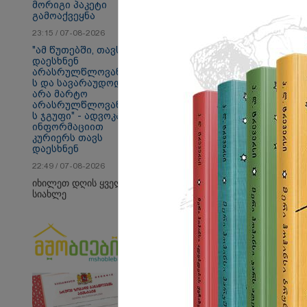
მორიგი პაკეტი
გამოაქვეყნა
23:15 / 07-08-2026
"ამ წუთებში, თავს
დაესხნენ
არასრულწლოვანები
ს და სავარაუდოდ,
თბილისი - ანტალია
თბ
არა მარტო
666.80 ლარიდან
13
არასრულწლოვანები
ს ჯგუფი" - ადვოკატის
ინფორმაციით
კურიერს თავს
დაესხნენ
Faceამბები
22:49 / 07-08-2026
იხილეთ დღის ყველა
სიახლე