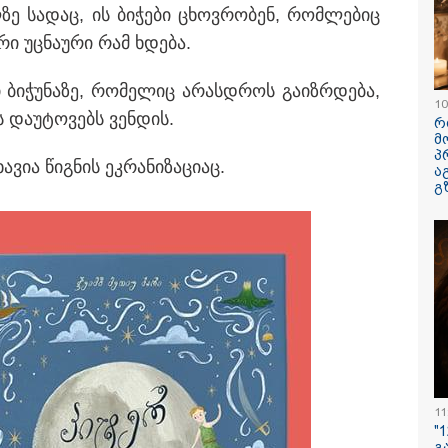
ე სა­დაც, ის ბი­ჭე­ბი ცხოვ­რო­ბენ, რომ­ლე­ბიც
ავუხსნათ,
კატეგორიის ყველა სიახლე
არ დაიბადო
რი უც­ნა­უ­რი რამ ხდე­ბა.
სიდონია
ი ბი­ჭუ­ნა­ზე, რო­მე­ლიც არას­დროს გა­იზ­რდე­ბა,
10
ს და­უ­ტო­ვებს ვენ­დის.
რ
მ
პ
ა­ვია წიგ­ნის ეკ­რა­ნი­ზა­ცი­აც.
ა
გ
პოვონ ერთი გოგონა,
რა ისმინს სახლში
"ამ ვიდეოს 
აც გიგა
დაყენებული მომსასმენი
ჩემთვის იყ
ქსუალურად
მოწყობილობის
- რას ამბობ
იწროებდა - თუ
ჩანაწერში, სადაც ნია
დაკარგული
ოჩნდება 10 000
იმნაძე მამას ესაუბრება?
ბიჭის დედა
რს ოფიციალურად,
ვიდეოკადრე
ხალხოდ გადავცემ" -
შვილის გა
 კუპატაძე
ვედრების ხ
11
ნცხადებას
რცელებს
"
გ