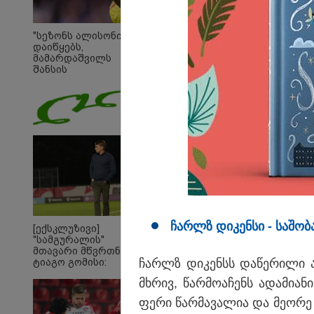
"სეზონს ალისონი
დაიწყებს,
მამარდაშვილს
შანსის
გამოსაყენებლად
მოთმინება სჭირდება,
რომელსაც 100%-ით
მიიღებს" - განაცხადა
"ლივერპულის"
ყოფილმა მეკარემ
ჩარლზ დი­კენ­სი - სა­შო­ბ
[ექსკლუზივი]
"სამგურალის"
მთავარი მწვრთნელი
ჩარლზ დი­კენსს და­წე­რი­ლი ა
ტიაგო გომისი:
"საქართველო
19:05 
მხრივ, წარ­მო­ა­ჩენს ადა­მი­ა­ნ
ტალანტების
"200
ქვეყანაა"!
ფე­რი წარ­მა­ვა­ლია და მე­ო­რ
გადავ
წლის 