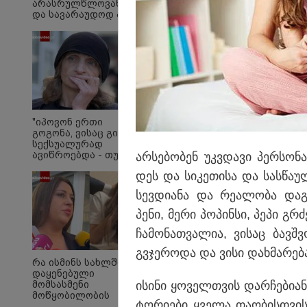
არასრულწლოვანების
და სავარაუდოდ არა
მარტო
არასრულწლოვანების
ჯგუფი" - რა
ინფორმაციას
ავრცელებს
ადვოკატი?
რა ისმის ფარულ ჩანა
ესაუბრება?
"იპოვონ ერთი
გოგონა, ვისაც გიგა
სექსუალურად
ავიწროებდა - თუ
არ­სე­ბო­ბენ უკ­ვდა­ვი პერ­სო­ნა
გამოჩნდება 10 000
დეს და სი­კე­თი­სა და სას­წა­უ­
ლარს
ოფიციალურად,
სევ­დი­ა­ნა და რე­ა­ლო­ბა დაგ
სახალხოდ გადავცემ"
- ეკა კუპატაძე
პენი, მერი პო­პინ­სი, პეპი გრ
განცხადებას
ავრცელებს
ჩა­მო­ნათ­ვა­ლია, ვი­საც ბავ­შვ
გვჯე­რო­და და ვისი დახ­მა­რე­
რა ისმინს სახლში
დაყენებული
ისი­ნი ყო­ველ­თვის დარ­ჩე­ბი­ა
მომსასმენი
მოწყობილობის
ტო­რი­ე­ბი ყვე­ლა თა­ო­ბის­თვი
ჩანაწერში, სადაც ნია