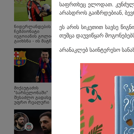
საფრ­თხეც ელო­დათ. კუნ­ძულ­ზ
არას­დროს გა­იზ­რდე­ბი­ან, ბევ­
ეს არის სი­კე­თით სავ­სე წიგ­ნ
ნიდერლანდების
ჩემპიონატი
თუმ­ცა და­უ­ვი­წყარ მო­გო­ნე­ბებ
იეგოიანის გოლით
გაიხსნა - ის მატჩის
MVP გახდა
არა­ნაკ­ლებ სა­ინ­ტე­რე­სო სა­ნა­ხ
"Soos! ამ წუთებში თავს
"ი
მიქაუტაძის
დაესხნენ
ვის
"ბარსელონაში"
არასრულწლოვანების
სე
შესაძლო გადასვლა
და სავარაუდოდ არა
ავ
უფრო რეალური
მარტო
გამ
ხდება - რაზე ესაუბრა
არასრულწლოვანების
ლა
ქართველი
ჯგუფი" - რა
სა
კატალონიელთა
ინფორმაციას
ეკა
მთავარ მწვრთნელს
ავრცელებს ადვოკატი?
გა
ავ
პოლიტიკა