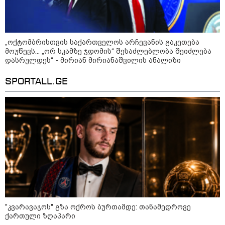
„ოქტომბრისთვის საქართველოს არჩევანის გაკეთება
მოუწევს... „ორ სკამზე ჯდომის“ შესაძლებლობა შეიძლება
დასრულდეს“ - მირიან მირიანაშვილის ანალიზი
SPORTALL.GE
10:52 / 06-08-2026
ვაშინგტონს რაკეტების დეფიციტი აქვს? -
მედიის ცნობით, დონალდ ტრამპი პიტ
ჰეგსეთს დაუპირისპირდა: დეტალები
23:15 / 06-08-2026
"კვარავაჯოს" გზა ოქროს ბურთამდე: თანამედროვე
“არ მინდა, ბაიდენივით
ქართული ზღაპარი
სცენიდან გადავარდეს“ -