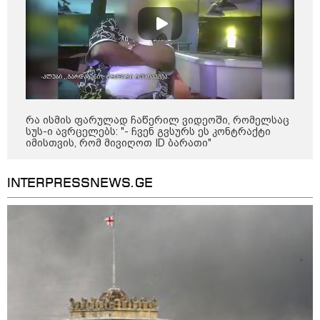
"დღეს ვიმგზავრეთ
მატარებლით, რომელიც ახალი
სიჩქარით მოძრაობს, მანამდე
ბათუმამდე მგზავრობის დრო
იყო 5,5 საათი და ახლა არის 4
საათამდე შემცირებული" -
ირაკლი კობახიძე
15:17 / 06-08-2026
შემოსავლების სამსახურში
რა ისმის ფარულად ჩაწერილ ვიდეოში, რომელსაც
აზერბაიჯანული მედიის მიერ
სუს-ი ავრცელებს: "- ჩვენ გვსურს ეს კონტრაქტი
გავრცელებულ ინფორმაციას
იმისთვის, რომ მივიღოთ ID ბარათი"
პასუხობენ
INTERPRESSNEWS.GE
13:39 / 06-08-2026
ბაქომ საქართველოს საგარეო
უწყებას დიპლომატური ნოტა
გაუგზავნა - მიზეზი
აზერბაიჯანული სანომრე ნიშნის
მქონე სატვირთოების
საზღვარზე შეფერხებაა:
დეტალები
კატეგორიის ყველა სიახლე