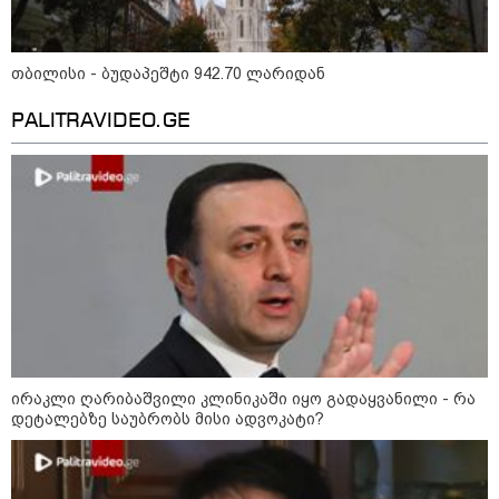
ნია იმნაძეს და ანასტასია
თბილისი - ბუდაპეშტი 942.70 ლარიდან
ბერუაშვილს ბრალდება
წარედგინათ - რამდენ წლიანი
პატიმრობა ემუქრებათ
PALITRAVIDEO.GE
არასრულწლოვნებს?
რა გახდა “სამგორის” მეტროში
სტუდენტის გარდაცვალების
მიზეზი - ცნობილია ექსპერტიზის
პასუხი
Faceამბები
ირაკლი ღარიბაშვილი კლინიკაში იყო გადაყვანილი - რა
დეტალებზე საუბრობს მისი ადვოკატი?