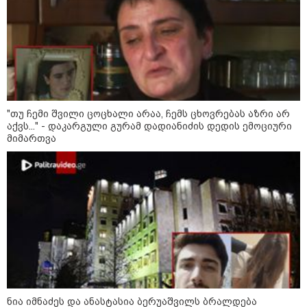
"თუ ჩემი შვილი ცოცხალი არაა, ჩემს ცხოვრებას აზრი არ
აქვს..." - დაკარგული გურამ დადიანიძის დედის ემოციური
მიმართვა
10:58 / 06-08-2026
"დადგება დრო და თქვენი დღევანდელი
"პოსტაობა" საკუთარ თავთან
შეგარცხვენთ... თქვენი შეცდომა არის
დანაშაულის ტოლფასი" - ეკა კუპატაძე
ნანუკა ჟორჟოლიანს
ნია იმნაძეს და ანასტასია ბერუაშვილს ბრალდება