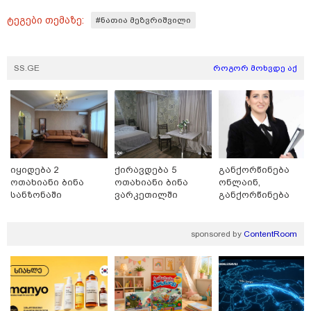
ტეგები თემაზე:
#ნათია მეზვრიშვილი
თბილისი - ჰერაკლიონი 1540.90
SS.GE
როგორ მოხვდე აქ
ლარიდან
თბილისი - ბუდაპეშტი 942.70
ლარიდან
იყიდება 2
ქირავდება 5
განქორწინება
ოთახიანი ბინა
ოთახიანი ბინა
ონლაინ,
სანზონაში
ვარკეთილში
განქორწინება
ემიგრანტებისათვ
საქართველოში
თბილისი - რომი 1364.80 ლარიდან
ჩამოსვლის გარეშ
sponsored by
ContentRoom