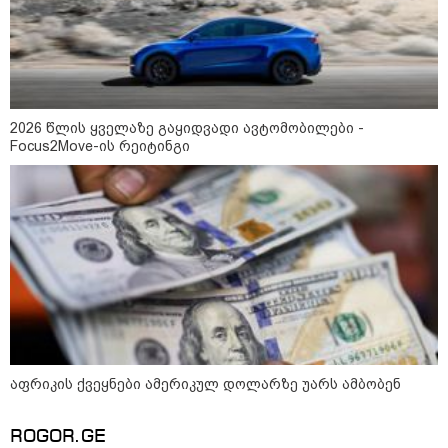
16:02 / 03-08-2026
"15 წლის წინ ჩადენილი
დანაშაული, 5-ჯერ შეცვლილი
მოსამართლე, 4-ჯერ თავიდან
დაწყებული საქმე... მადლობა
პროკურატურას, მათ გარეშე ეს
შედეგი არ დადგებოდა" - ქეთა
ხარძიანი
2026 წლის ყველაზე გაყიდვადი ავტომობილები -
Focus2Move-ის რეიტინგი
კატეგორიის ყველა სიახლე
ყველაზე კარგი/ცუდი ქვეყნები
ემიგრანტებისთვის 2026 წელს
აფრიკის ქვეყნები ამერიკულ დოლარზე უარს ამბობენ
2026 წლის ყველაზე გაყიდვადი
ავტომობილები - Focus2Move-ის
ROGOR.GE
რეიტინგი