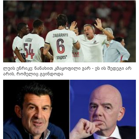
დონალდ ტრამპის სიტყვით
გამოსვლისას დამსწრეები
სახალისო შემთხვევის მოწმენი
გახდნენ
23:45 / 05-08-2026
ტრაგედია შოტლანდიაში - 35
წლის მამას 9 წლის
ქალიშვილის მკვლელობაში
ედება ბრალი
ლუის ენრიკე: ნანახით კმაყოფილი ვარ - ეს ის შედეგი არ
არის, რომელიც გვინდოდა
14:08 / 05-08-2026
ლაიფციგის აეროპორტში
უკრაინულ თვითმფრინავთან
ახლოს ასაფეთქებელი
მოწყობილობით აღჭურვილი
დრონი აღმოაჩინეს - რას წერს
მედია
13:22 / 05-08-2026
საფრანგეთის სოფელში ტყის
ხანძრის შემდეგ მეორე