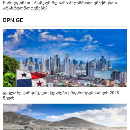
წარედგინათ - რამდენ წლიანი პატიმრობა ემუქრებათ
09:33 / 05-08-2026
არასრულწლოვნებს?
"მამის მიერ ცოტნესთვის
დატოვებულ სახლში
თვითნებურად ცხოვრობს
BPN.GE
ადამიანი, რომელიც ზვიადის
ანდერძში ერთი სიტყვითაც კი
არ არის მოხსენიებული" - ანა
ჯაბაური
09:32 / 05-08-2026
"4 დღე უწყლოდ და უპუროდ
გაატარეს, მათ სიცოცხლე
დავუბრუნეთ" - ქართველი
მეზღვაური წერს, რომ 36
მიგრანტი, მათ შორის, ორსული
გოგონა გადაარჩინა
12:20 / 04-08-2026
ყველაზე კარგი/ცუდი ქვეყნები ემიგრანტებისთვის 2026
"როცა კანონიკიდან
გამომდინარე, მართებულად
წელს
მიგვაჩნია, რომ ადამიანის
გასვენება ტაძრიდან არ მოხდეს,
ეს მგლოვიარეს ისეთი
სიყვარულითა უნდა ავუხსნათ,
რომ შფოთვა არ დაიბადოს" -
დედა სიდონია