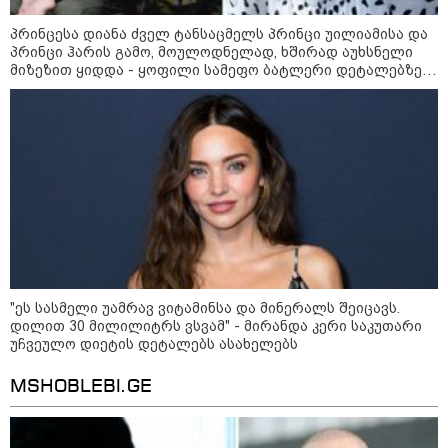
არჩევანის გაკეთება მოუწევს...
„ორ სკამზე ჯდომის“
პრინცესა დიანა ძველ ტანსაცმელს პრინცი უილიამისა და
შესაძლებლობა შეიძლება
პრინცი ჰარის გამო, მოულოდნელად, ხშირად აუხსნელი
დასრულდეს“ - მირიან
მიზეზით ყიდდა - ყოფილი სამეფო ბატლერი დეტალებზე
მირიანაშვილის ანალიზი
საკუთარ წიგნში საუბრობს
ჯარისკაცი, რომელიც 29 წელი
იბრძოდა, რადგან ომის
დამთავრების არ სჯეროდა...
მეცნიერება
"ეს სასმელი უამრავ ვიტამინსა და მინერალს შეიცავს.
დილით 30 მილილიტრს ვსვამ" - მირანდა კერი საკუთარი
უჩვეულო დიეტის დეტალებს ასახელებს
MSHOBLEBI.GE