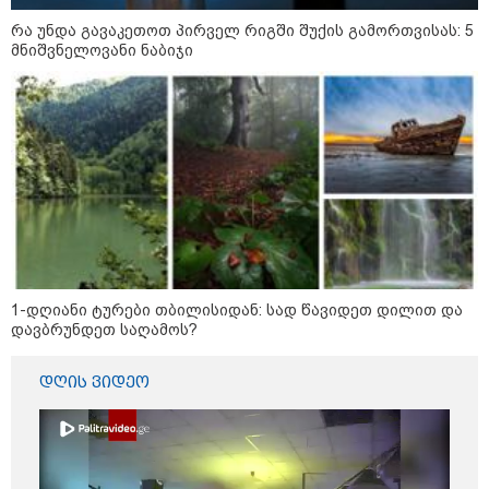
რა უნდა გავაკეთოთ პირველ რიგში შუქის გამორთვისას: 5
მნიშვნელოვანი ნაბიჯი
14:14 / 06-08-2026
"მეც ერთ-ერთი მათგანი ვიყავი, ვინც
ლიფტში გაიჭედა" - ლევან მახაშვილი
1-დღიანი ტურები თბილისიდან: სად წავიდეთ დილით და
16:37 / 06-08-2026
დავბრუნდეთ საღამოს?
"აბსოლუტურად ყალბი
შინაარსი იქმნება სოციალურ
მედიაში, არარსებული
დღის ვიდეო
ადამიანები, საუბრობენ,
თითქოს საქართველოში
უარყოფითი გარემოა რუსი
ტურისტებისთვის" - პრემიერი
16:14 / 06-08-2026