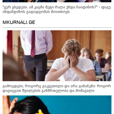
მსოფლიო ომის დროინდელი
ასობით ჭურვი აღმოაჩინეს -
"ვერ ვხვდები, ამ კაცმა მეტი რაღა უნდა ჩაიდინოს?" - ფიგუ
"რიგრიგობით
ინფანტინოს გადადგომას მოითხოვს
ფეთქდებოდნენ..."
MKURNALI.GE
კატეგორიის ყველა სიახლე
2008 წლის რუსეთ-საქართველოს
ომიდან 18 წელი გავიდა
გამოცდები, როგორც გაკვეთილი და არა განაჩენი: როგორ
სამოქალაქო საზოგადოების
დავიცვათ შვილების ჯანმრთელობა და მომავალი
წარმომადგენლები 2008 წლის
რუსეთ-საქართველოს აგვისტოს
ომის 18 წლისთავთან
დაკავშირებით ერთობლივ
განცხადებას ავრცელებენ