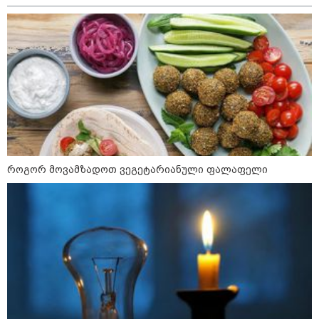
აფრიკის ქვეყნები ამერიკულ
დოლარზე უარს ამბობენ
როგორ მოვამზადოთ ვეგეტარიანული ფალაფელი
პოლიტიკა