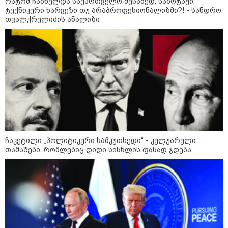
რატომ ჩაბნელდა საქართველო მესამედ: საბოტაჟი,
ტექნიკური ხარვეზი თუ არაპროფესიონალიზმი?! - სანდრო
თვალჭრელიძის ანალიზი
რა უნდა გავაკეთოთ პირველ
რიგში შუქის გამორთვისას: 5
მნიშვნელოვანი ნაბიჯი
1-დღიანი ტურები თბილისიდან:
სად წავიდეთ დილით და
დავბრუნდეთ საღამოს?
ჩაკეტილი „პოლიტიკური სამკუთხედი“ - კულუარული
თამაშები, რომლებიც დიდი სისხლის ფასად ჯდება
მსოფლიო