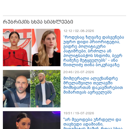
რუბრიკის სხვა სიახლეები
12:12 / 02-08-2026
“როდესაც ზღვაზე დასვენება
უფრო დიდი პრიორიტეტია,
ვიდრე პოლიტიკური
პატიმრები, ბრძოლა ან
პოლიტსაბჭოს სხდომა, ბევრ
რამეზე მეტყველებს“ - ანა
წითლიძე თინა ბოკუჩავაზე
20:46 / 20-07-2026
მომღერალი ალექსანდრე
მრელაშვილი თელავში
მომხდართან დაკავშირებით
მიმართვას ავრცელებს
13:59 / 06-08-2026
ნიკა მელიას სასამართლოს
19:51 / 19-07-2026
უპატივცემლობის ფაქტზე 1 წლით და 6
"არ მეცოდება უზრდელი და
თვით თავისუფლების აღკვეთა მიესაჯა
თავხედი ადამიანი,
მითუმეტეს მაშინ, როცა სხვა