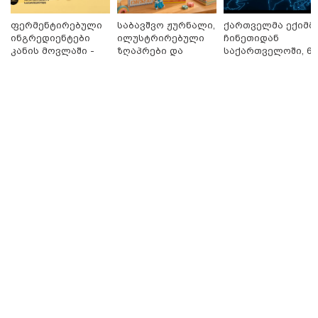
ფერმენტირებული
საბავშვო ჟურნალი,
ქართველმა ექიმმ
ინგრედიენტები
ილუსტრირებული
ჩინეთიდან
მნიშვნელოვანი ინფორმაცია
კანის მოვლაში -
ზღაპრები და
საქართველოში, 6
კორეული
მაგნიტური
000 კილომეტრის
ინოვაციური
სათამაშო 9.90
დაშორებით,
ბრენდი Manyo
ლარად - "საბავშვო
ტელერობოტული
საქართველოშია
კარუსელში"
ოპერაცია ჩაატარ
ზღაპრების სერია
- ისტორია
დაიწყო
დაწერილია
11:13 / 05-08-2026
Hisense წარმოგიდგენთ გზავნილს "ინოვაციები
უკეთესი ცხოვრებისათვის" FIFA-ს 2026 წლის
მსოფლიო ჩემპიონატზე™
სამართალი