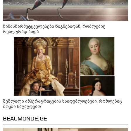
დაკავშირებით ერთობლივ
განცხადებას ავრცელებენ
22:35 / 06-08-2026
წინასწარმეტყველებები წიგნებიდან, რომლებიც
"კიდევ ერთხელ მოვუწოდებ
რეალურად ახდა
საქართველოს მთავრობას, მისი
დაუყოვნებლივი და უპირობო
გათავისუფლებისკენ" - რას
წერს ეუთო-ს წარმომადგენელი
მზია ამაღლობელზე?
21:38 / 06-08-2026
"ჩვენთვის ეს ეგზოტიკაა, ჩვენს
სტუმრებს ასე ვუხსნით - ბევრი
სანთელი, ეგზოტიკა და
რომანტიკული საღამოები" -
შალვა ალავერდაშვილი
ელექტროენერგიის გათიშვებზე
შეშლილი იმპერატრიცების საიდუმლოებები, რომლებიც
შოკში ჩაგაგდებთ
21:08 / 06-08-2026
"არ ვიცი, თუ ვინმე იცის, რასთან
არის დაკავშირებული ნია
BEAUMONDE.GE
იმნაძის 10 თვის თავზე დაკავება
- რა უნდა თქვას 16 წლის