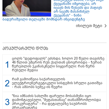
ქვეყანაში იმყოფება, არ
იცავს მის წესებს და პატივს
19:42 / 06-08-2026
არ სცემს მასპინძელ
"იმნაძემ მის მეგობრებს
ქვეყანას" - ნინი
ალექსანდრე გაბაშვილს და
ბადურაშვილი თელავში მომხდარ ინციდენტზე
გიორგი მალანიას უთხრა,
თითქოსდა მისი მასწავლებელი,
იხილეთ მეტი
გიგა ავალიანი ზედმეტ
ყურადღებას იჩენდა მის
მიმართ, რითაც გაბაშვილი
წააქეზა" - პროკურატურა
19:33 / 06-08-2026
რა სასჯელი ემუქრება ნია
პოპულარული დღეს
იმნაძეს? - პროკურატურამ მას
ბრალდება წარუდგინა
ცოლს "დედოფალს" ეძახდა, ხოლო 20 წელი თავისზე
46 წლით უმცროს რუს ქალთან ცხოვრობდა - ზურაბ
წერეთლის უკანასკნელი სიყვარული: რას წერს
რუსული მედია
რამ გამოიწვია საქართველოს
19:30 / 06-08-2026
ელექტროენერგეტიკული სისტემის სრული გათიშვა
გიგა ავალიანის საქმეზე ნია
- რას ამბობს სემეკ-ის წევრი
იმნაძეს და ანასტასია
ბერუაშვილს ბრალდება
წარუდგინეს
"ნია იმნაძის სახლში ფარული მოსასმენი იყო
დამონტაჟებული, "მეტასთანაც" თანამშრომლობდა
პროკურატურა" - რა დეტალებზე საუბრობს
პროკურატურა