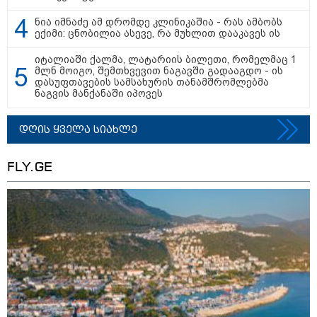
15:54 / 06-08-2026
ნია იმნაძე ამ დრომდე კლინიკაშია - რას ამბობს
"ბრალი არის აბურდული -
ექიმი: ცნობილია ასევე, რა მუხლით დააკავეს ის
სამწუხაროა, რომ სრულიად
უდანაშაულო ბავშვის ცხოვრება
იტალიაში ქალმა, ლატარიის ბილეთი, რომელმაც 1
დაანგრიეს"- გიგა ავალიანის
მლნ მოიგო, შემთხვევით ნაგავში გადააგდო - ის
საქმეზე დაკავებული ანასტასია
დასუფთავების სამსახურის თანამშრომლებმა
ბერუაშვილის ადვოკატი
ნაგვის მანქანაში იპოვეს
კატეგორიის ყველა სიახლე
დღის ყველა სიახლე
FLY.GE
მკითხველის რჩევით