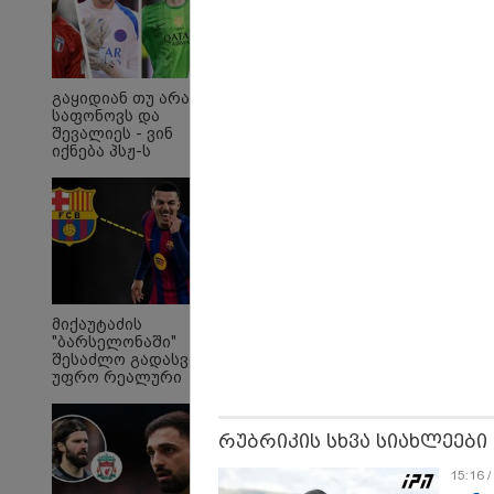
გაყიდიან თუ არა
საფონოვს და
შევალიეს - ვინ
იქნება პსჟ-ს
ძირითადი მეკარე?
"Soos! ამ წუთებში თავს
"ი
მიქაუტაძის
დაესხნენ
ვის
"ბარსელონაში"
არასრულწლოვანების
სე
შესაძლო გადასვლა
და სავარაუდოდ არა
ავ
უფრო რეალური
მარტო
გამ
ხდება - რაზე ესაუბრა
არასრულწლოვანების
ლა
ქართველი
ჯგუფი" - რა
სა
კატალონიელთა
ინფორმაციას
ეკა
რუბრიკის სხვა სიახლეები
მთავარ მწვრთნელს
ავრცელებს ადვოკატი?
გა
ავ
15:16 
პოლიტიკა