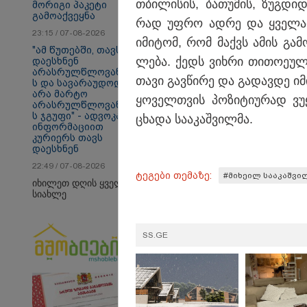
თბი­ლი­სის, ბა­თუ­მის, ზუგ­დი­დ
მორიგი პაკეტი
გამოაქვეყნა
რად უფრო ადრე და ყვე­ლა­ფე­რ
23:15 / 07-08-2026
იმი­ტომ, რომ მაქვს ამის გა­მო
"ამ წუთებში, თავს
ლე­ბა. ქედს ვიხ­რი თი­თო­ე­უ­ლი
დაესხნენ
არასრულწლოვანები
თავი გავ­წი­რე და გა­დავ­დე ი
ს და სავარაუდოდ,
თბილისი - ანტალია
თბ
არა მარტო
1085.80 ლარიდან
14
ყო­ველ­თვის პო­ზი­ტი­უ­რად ვუ­
არასრულწლოვანები
ს ჯგუფი" - ადვოკატის
ცხა­და სა­ა­კაშ­ვილ­მა.
ინფორმაციით
კურიერს თავს
დაესხნენ
Faceამბები
22:49 / 07-08-2026
ტეგები თემაზე:
#მიხეილ სააკაშვი
იხილეთ დღის ყველა
სიახლე
SS.GE