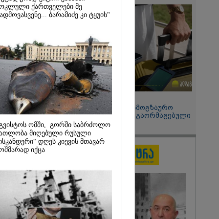
 მეპარება
ოკლული ქართველები მე
გი ბარამიძის
ადმოვასვენე... ბარამიძე კი ტყუის"
ია" - ნიკა
2026
ოყვარე ხალხი
, ყაზახს,
,
ლს,
 ამერიკელს,
მოვიდეს,
15:49 / 06-08-2026
ული... არავინ
შეიძინე ალდაგის სამოგზაურო
 არაა" -
დაზღვევა და მიიღე გაორმაგებული
ინტერნეტი
გვისტოს ომში, გორში საბრძოლო
ათლობა მიღებული რუსული
ისკანდერი“ დღეს კიევის მთავარ
ოშმარად იქცა