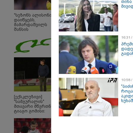
თინა
მივიდ
"სეზონს ალისონი
დაიწყებს,
მამარდაშვილს
შანსის
გამოსაყენებლად
16:31 
მოთმინება სჭირდება,
რომელსაც 100%-ით
პრემ
მიიღებს" - განაცხადა
დადე
"ლივერპულის"
გადა
ყოფილმა მეკარემ
10:58 
"ბიძი
როცა
აკიდ
[ექსკლუზივი]
ხუხა
"სამგურალის"
მთავარი მწვრთნელი
ტიაგო გომისი:
"საქართველო
19:05 
ტალანტების
"200
ქვეყანაა"!
გადავ
წლის 