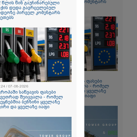
ვიდეოზე პირველ კომენტარს
2 წლის წინ გაუჩინარებული
ტაპად
აკეთებს
იჭის დედა გავრცელებულ
ალები
იდეოზე პირველ კომენტარს
კეთებს
2026
თი გოგონა,
ა სექსუალურად
ა - თუ
ა ასეთი
 000 ლარს
რად,
გადავცემ" -
იანის დედა
2026
ას ავრცელებს
13:24 / 07-08-2026
ია – რატომ
ევროპაში საწვავის ფასები
რნალოთ
მკვეთრად შეიცვალა - რომელ
:24 / 07-08-2026
ს დარღვევებს
ქვეყნებშია ბენზინი ყველაზე
ვროპაში საწვავის ფასები
?
ძვირი და ყველაზე იაფი
კვეთრად შეიცვალა - რომელ
ვეყნებშია ბენზინი ყველაზე
ვირი და ყველაზე იაფი