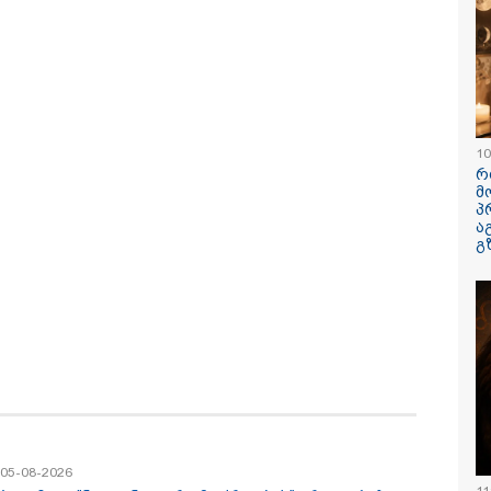
ავუხსნათ,
კატეგორიის ყველა სიახლე
არ დაიბადო
სიდონია
10
რ
მ
პ
ა
გ
პოვონ ერთი გოგონა,
რა ისმინს სახლში
"ამ ვიდეოს 
აც გიგა
დაყენებული მომსასმენი
ჩემთვის იყ
ქსუალურად
მოწყობილობის
- რას ამბობ
იწროებდა - თუ
ჩანაწერში, სადაც ნია
დაკარგული
ოჩნდება 10 000
იმნაძე მამას ესაუბრება?
ბიჭის დედა
რს ოფიციალურად,
ვიდეოკადრე
ხალხოდ გადავცემ" -
შვილის გა
 კუპატაძე
ვედრების ხ
ნცხადებას
რცელებს
/ 05-08-2026