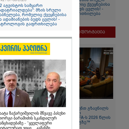
:42 / 07-08-2026
დაბნელება, რომელიც ქვეყნებისა
12 აგვისტოს სამყარო
და ადამიანების ბედს ცვლის! -
ადატრიალდება": მზის სრული
ასტროლოგის გაფრთხილება
აბნელება, რომელიც ქვეყნებისა
ა ადამიანების ბედს ცვლის! -
თვის
სტროლოგის გაფრთხილება
ი
მნიშვნელოვანი ინფორმაცია
და
ამბობს
ძე
მდეგ
11:13 / 05-08-2026
Hisense წარმოგიდგენთ გზავნილს
2026
"ინოვაციები უკეთესი
აატა ზაქარეიშვილის მწვავე პასუხი
ცხოვრებისათვის" FIFA-ს 2026 წლის
იორგი ბარამიძის სკანდალურ
თ, ენამ
მსოფლიო ჩემპიონატზე™
ანცხადებაზე - "ყველაფერი
ზრს და არ
ეტალურად ვიცი... კამანში
რგი, თუმცა თუ