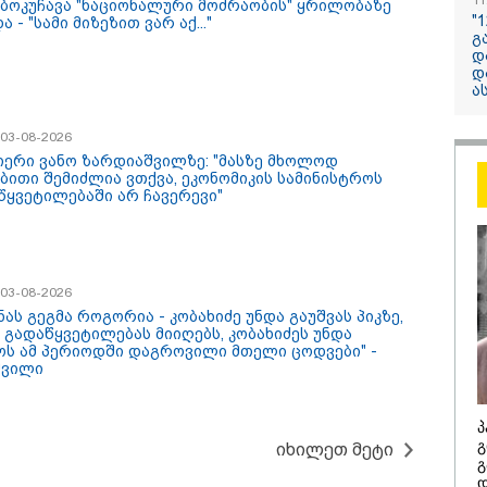
11
 ბოკუჩავა "ნაციონალური მოძრაობის" ყრილობაზე
"
ა - "სამი მიზეზით ვარ აქ..."
გ
13:24 / 07-08-2026
დ
დ
"საქართველოს
ა
თქვენზე ნაკლებ
მებრძოლის დე
/ 03-08-2026
ვატირე!" - რას 
იერი ვანო ზარდიაშვილზე: "მასზე მხოლოდ
გიორგი ბარამი
ბითი შემიძლია ვთქვა, ეკონომიკის სამინისტროს
წყვეტილებაში არ ჩავერევი"
პროკურატურის
განცხადების შე
/ 03-08-2026
ნას გეგმა როგორია - კობახიძე უნდა გაუშვას პიკზე,
 გადაწყვეტილებას მიიღებს, კობახიძეს უნდა
ოს ამ პერიოდში დაგროვილი მთელი ცოდვები" -
შვილი
/ 07-08-2026
14:20 / 07-08-
პ
გ
იხილეთ მეტი
8 წელს საქართველო
"ჩემი აზრი
გ
არჩინეთ - აი, 2012
გაუსწრო ა
დ
"გამარჯვება" ვინც
არის ეს კა