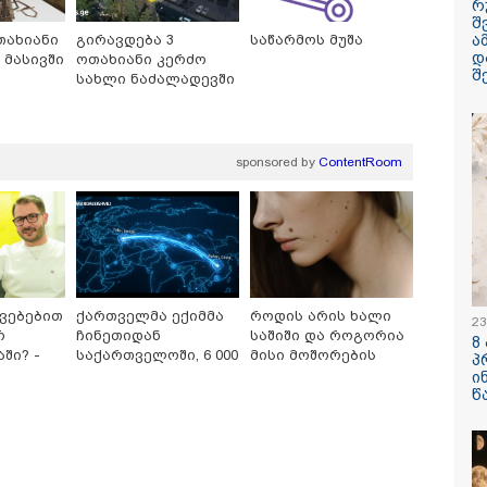
რ
ყარყარაშვილი 
შ
ა
თახიანი
გირავდება 3
საწარმოს მუშა
ბარამიძის განც
დ
 მასივში
ოთახიანი კერძო
შ
სახლი ნაძალადევში
sponsored by
ContentRoom
/ 06-08-2026
09:33 / 05-08-
გება დრო და
"მამის მიე
ნი დღევანდელი
დატოვებულ
ტაობა" საკუთარ
თვითნებურ
ნ შეგარცხვენთ...
ადამიანი,
ნი შეცდომა არის
ზვიადის ა
შაულის ტოლფასი" -
სიტყვითაც 
კვებებით
ქართველმა ექიმმა
როდის არის ხალი
23
უპატაძე ნანუკა
მოხსენიებუ
რ
ჩინეთიდან
საშიში და როგორია
8
ოლიანს
ჯაბაური
/ 05-08-2026
12:20 / 04-08-
ში? -
საქართველოში, 6 000
მისი მოშორების
პ
მთავარ
კილომეტრის
მარტივი და
ი
ღე უწყლოდ და
"როცა კან
წ
აუბრობს
დაშორებით,
უსაფრთხო გზები
ოდ გაატარეს, მათ
გამომდინა
ტელერობოტული
ცხლე დავუბრუნეთ" -
მართებულა
ველი მეზღვაური
რომ ადამია
ოპერაცია ჩაატარა -
 რომ 36 მიგრანტი,
ტაძრიდან ა
ისტორია დაწერილია
შორის, ორსული
მგლოვიარე
ნა გადაარჩინა
სიყვარული