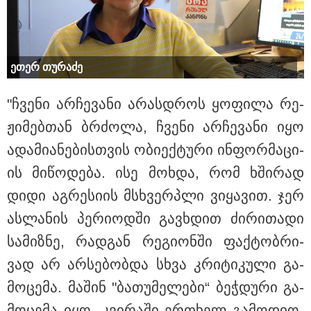
ეთერ თუ­რა­ძე
"ჩვე­ნი არ­ჩე­ვა­ნი არას­დროს ყო­ფი­ლა რე­
ჟი­მებ­თან ბრძო­ლა, ჩვე­ნი არ­ჩე­ვა­ნი იყო
ადა­მი­ა­ნე­ბის­თვის ობი­ექ­ტუ­რი ინ­ფორ­მა­ცი­
ის მი­წო­დე­ბა. ისე მოხ­და, რომ ხში­რად
დიდი აგ­რე­სი­ის მსხვერ­პლი ვი­ყა­ვით. ჯერ
ას­ლა­ნის პე­რი­ოდ­ში გავ­ხდით ძი­რი­თა­დი
სა­მიზ­ნე, რად­გან რე­გი­ონ­ში ფაქ­ტობ­რი­
ვად არ არ­სე­ბობ­და სხვა კრი­ტი­კუ­ლი გა­
კატეგორიები
მო­ცე­მა. მა­შინ "ბა­თუ­მე­ლე­ბი“ ბეჭ­დუ­რი გა­
მო­ცე­მა იყო, კვი­რა­ში ერთხელ გა­მო­დი­ო­