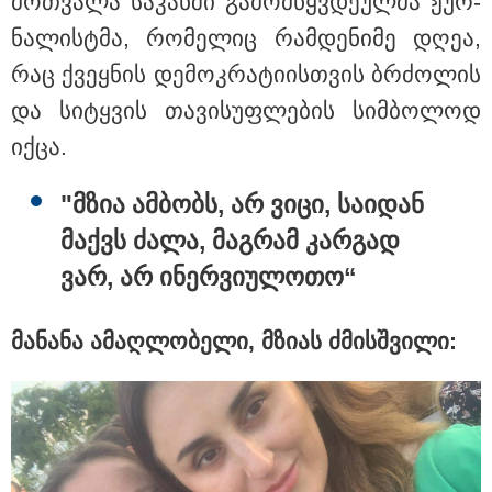
მოთ­ვა­ლა სა­კან­ში გა­მომ­წყვდე­ულ­მა ჟურ­
ნა­ლის­ტმა, რო­მე­ლიც რამ­დე­ნი­მე დღეა,
თბილისი - რომი 570.50 ლარიდან
რაც ქვეყ­ნის დე­მოკ­რა­ტი­ის­თვის ბრძო­ლის
და სი­ტყვის თა­ვი­სუფ­ლე­ბის სიმ­ბო­ლოდ
იქცა.
"მზია ამ­ბობს, არ ვიცი, სა­ი­დან
მაქვს ძალა, მაგ­რამ კარ­გად
მნიშვნელოვანი ინფორმაცია
ვარ, არ ინერ­ვი­უ­ლო­თო“
მა­ნა­ნა ამაღ­ლო­ბე­ლი, მზი­ას ძმის­შვი­ლი: