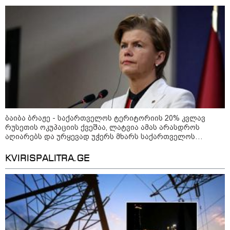
არანაირი დანაშაული არ დაბრალებია ქართულ მხარეს
ბაიბა ბრაჟე - საქართველოს ტერიტორიის 20% კვლავ
რუსეთის ოკუპაციის ქვეშაა, ლატვია ამას არასდროს
აღიარებს და ურყევად უჭერს მხარს საქართველოს
სუვერენიტეტსა და ტერიტორიულ მთლიანობას
10:58 / 06-08-2026
KVIRISPALITRA.GE
"დადგება დრო და თქვენი დღევანდელი
"პოსტაობა" საკუთარ თავთან
შეგარცხვენთ... თქვენი შეცდომა არის
დანაშაულის ტოლფასი" - ეკა კუპატაძე
ნანუკა ჟორჟოლიანს