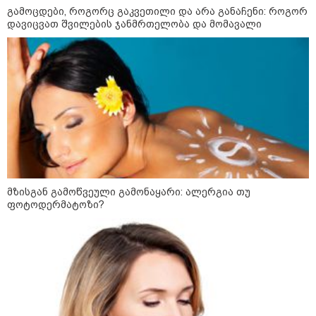
11:42 / 07-08-2026
გამოცდები, როგორც გაკვეთილი და არა განაჩენი: როგორ
რატომ ჩაბნელდა საქართველო
დავიცვათ შვილების ჯანმრთელობა და მომავალი
მესამედ და გველოდება თუ არა
ზამთარში მასშტაბური
ენერგოკრიზისი - "პრობლემის
მოგვარებას დაახლოებით ერთი
თვე დასჭირდება"
23:14 / 06-08-2026
სამოქალაქო საზოგადოების
წარმომადგენლები 2008 წლის
რუსეთ-საქართველოს აგვისტოს
ომის 18 წლისთავთან
დაკავშირებით ერთობლივ
განცხადებას ავრცელებენ
მზისგან გამოწვეული გამონაყარი: ალერგია თუ
ფოტოდერმატოზი?
22:35 / 06-08-2026
"კიდევ ერთხელ მოვუწოდებ
საქართველოს მთავრობას, მისი
დაუყოვნებლივი და უპირობო
გათავისუფლებისკენ" - რას
წერს ეუთო-ს წარმომადგენელი
მზია ამაღლობელზე?
21:38 / 06-08-2026