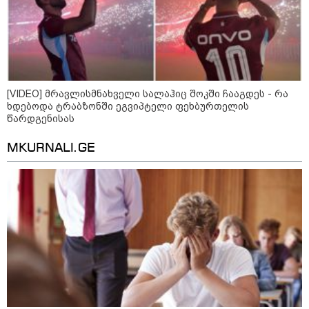
[VIDEO] მრავლისმნახველი სალაჰიც შოკში ჩააგდეს - რა
ხდებოდა ტრაბზონში ეგვიპტელი ფეხბურთელის
წარდგენისას
MKURNALI.GE
09:00 / 07-08-2026
18 წელი აგვისტოს ომიდან - ტრაგიკული
მოვლენების ქრონოლოგია, რომელიც
შესაძლოა, აღარ გვახსოვს