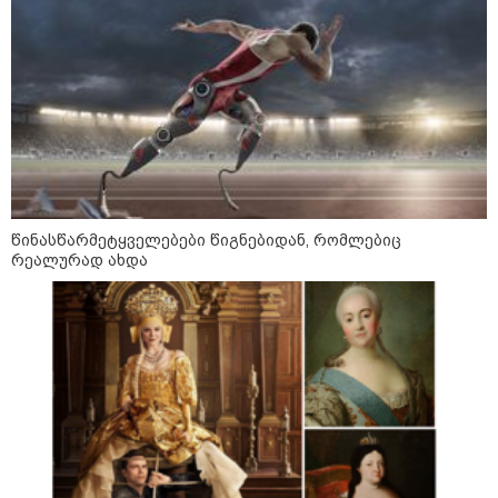
სისხლის ფასად ჯდება
„ოქტომბრისთვის საქართველოს
არჩევანის გაკეთება მოუწევს...
„ორ სკამზე ჯდომის“
შესაძლებლობა შეიძლება
დასრულდეს“ - მირიან
მირიანაშვილის ანალიზი
ჯარისკაცი, რომელიც 29 წელი
იბრძოდა, რადგან ომის
წინასწარმეტყველებები წიგნებიდან, რომლებიც
დამთავრების არ სჯეროდა...
რეალურად ახდა
მეცნიერება