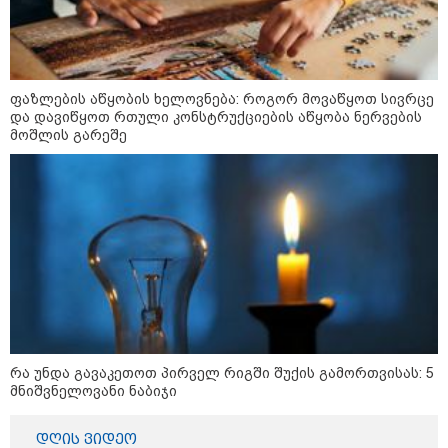
კატეგორიის ყველა სიახლე
ფაზლების აწყობის ხელოვნება: როგორ მოვაწყოთ სივრცე
და დავიწყოთ რთული კონსტრუქციების აწყობა ნერვების
მოშლის გარეშე
რა უნდა გავაკეთოთ პირველ რიგში შუქის გამორთვისას: 5
მნიშვნელოვანი ნაბიჯი
კატეგორიები
დღის ვიდეო