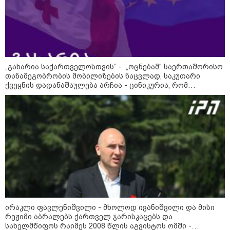
სტილისტის 8 ოქროს წესი და
აუცილებელი სამოსი
ფაზლების აწყობის ხელოვნება:
როგორ მოვაწყოთ სივრცე და
დავიწყოთ რთული
„გახარია საქართველოსთვის“ - „ოცნებამ" საერთაშორისო
კონსტრუქციების აწყობა ნერვების
თანამეგობრობის მობილიზების ნაცვლად, საკუთარი
მოშლის გარეშე
ქვეყნის დადანაშაულება არჩია - ცინიკურია, რომ
ოკუპაციასა და ოკუპაციის მსხვერპლ მოქალაქეებზე მეტად
რა უნდა გავაკეთოთ პირველ
ე.წ. „რუსოფობიის“ გამო სწუხან
რიგში შუქის გამორთვისას: 5
მნიშვნელოვანი ნაბიჯი
Faceამბები
ირაკლი ფავლენიშვილი - მხოლოდ ივანიშვილი და მისი
რეჟიმი აბრალებს ქართველ ჯარისკაცებს და
სახელმწიფოს რაიმეს 2008 წლის აგვისტოს ომში -