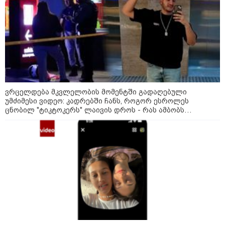
19:33 / 06-08-2026
რა სასჯელი ემუქრება ნია
იმნაძეს? - პროკურატურამ მას
ბრალდება წარუდგინა
კატეგორიის ყველა სიახლე
ვრცელდება მკვლელობის მომენტში გადაღებული
უმძიმესი ვიდეო: კადრებში ჩანს, როგორ ესროლეს
ცნობილ "ტიკტოკერს" ლაივის დროს - რას ამბობს
მომხდარზე მექსიკის პოლიცია
„დიდი რაოდენობით ბაღები
ნადგურდება, მთავარი გამოწვევა
უეცარი ხმობაა - მოსავალი
უკეთესია, 50 000 ტონამდე თხილს
ველოდებით“ - ასოციაცია
„ფასები 2-3 წელში გაორმაგდება“
- ლოკაციები თბილისის
შემოგარენში, სადაც შესაძლოა,