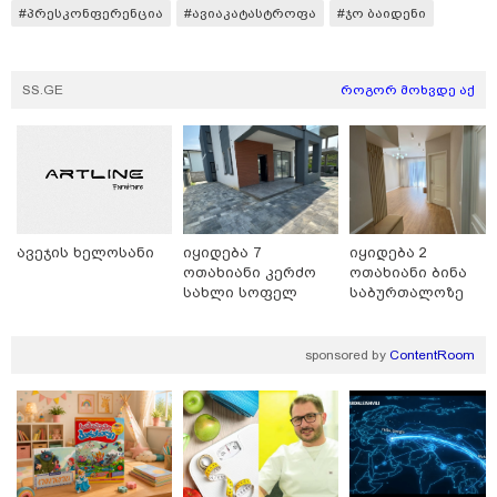
#პრესკონფერენცია
#ავიაკატასტროფა
#ჯო ბაიდენი
SS.GE
როგორ მოხვდე აქ
ავეჯის ხელოსანი
იყიდება 7
იყიდება 2
ოთახიანი კერძო
ოთახიანი ბინა
სახლი სოფელ
საბურთალოზე
დიღომში
sponsored by
ContentRoom
09:35 / 07-08-2026
"საქართველო გადავარჩინეთ, რადგან
რუსეთმა ვერ მიაღწია ვერცერთ
სტრატეგიულ მიზანს" - რას წერს
სააკაშვილი აგვისტოს ომზე