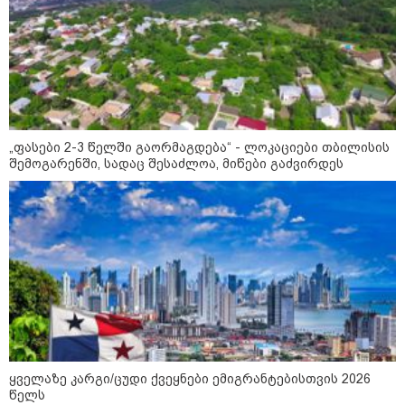
„ფასები 2-3 წელში გაორმაგდება“ - ლოკაციები თბილისის
09:52 / 07-08-2026
შემოგარენში, სადაც შესაძლოა, მიწები გაძვირდეს
"რაკეტები ჩვენც გვჭირდება" - დონალდ
ტრამპი უკრაინისთვის Patriot-ის
რაკეტების გაგზავნაზე
09:05 / 07-08-2026
მკვლელობა პირდაპირ ეთერში:
ცნობილ "ტიკტოკერს" ლაივის
დროს ესროლეს, ის ადგილზე
გარდაიცვალა - რას ამბობს
მომხდარზე მექსიკის პოლიცია
ყველაზე კარგი/ცუდი ქვეყნები ემიგრანტებისთვის 2026
წელს