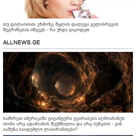
"ჩვენთვის ეს ეგზოტიკაა, ჩვენს
სტუმრებს ასე ვუხსნით - ბევრი
სანთელი, ეგზოტიკა და
რომანტიკული საღამოები" -
შალვა ალავერდაშვილი
თუ დილაობით, უზმოზე, წყლის დალევა გულისრევის
ელექტროენერგიის გათიშვებზე
შეგრძნებას იწვევს - რა უნდა ვიცოდეთ
ALLNEWS.GE
კატეგორიის ყველა სიახლე
რატომ ჩაბნელდა საქართველო
მესამედ: საბოტაჟი, ტექნიკური
ხარვეზი თუ
არაპროფესიონალიზმი?! -
სანდრო თვალჭრელიძის ანალიზი
სამხრეთ ამერიკაში გიგანტური გვირაბები აღმოაჩინეს:
ჩაკეტილი „პოლიტიკური
ისინი არც ადამიანის შექმნილია და არც ბუნების - ვინ
სამკუთხედი“ - კულუარული
ააშენა საიდუმლო ლაბირინთები?
თამაშები, რომლებიც დიდი