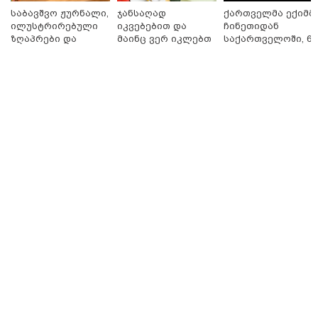
საბავშვო ჟურნალი,
ჯანსაღად
ქართველმა ექიმმ
ილუსტრირებული
იკვებებით და
ჩინეთიდან
10:45 / 07-08-2026
ზღაპრები და
მაინც ვერ იკლებთ
საქართველოში, 6
"აშშ კვლავაც ღრმად
შეშფოთებულია რუსეთის მიერ
მაგნიტური
წონაში? - ლაშა
000 კილომეტრის
საქართველოს ტერიტორიის
სათამაშო 9.90
უჩავა მთავარ
დაშორებით,
განგრძობადი ოკუპაციით" -
ლარად - "საბავშვო
მიზეზებზე
ტელერობოტული
აშშ-ის საელჩო
კარუსელში"
საუბრობს
ოპერაცია ჩაატარ
ზღაპრების სერია
- ისტორია
დაიწყო
დაწერილია
09:00 / 07-08-2026
18 წელი აგვისტოს ომიდან -
ტრაგიკული მოვლენების
ქრონოლოგია, რომელიც
შესაძლოა, აღარ გვახსოვს
16:37 / 06-08-2026
"აბსოლუტურად ყალბი
შინაარსი იქმნება სოციალურ
მედიაში, არარსებული
ადამიანები, საუბრობენ,
თითქოს საქართველოში
უარყოფითი გარემოა რუსი
ტურისტებისთვის" - პრემიერი