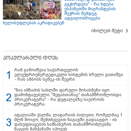
გვჭირდება" - რა ხდება
ესპანეთში მიგრანტების
შეჭრის შემდეგ:
11:42 / 07-08-2026
11:40 / 07-08-2026
11:22 / 07-08
ადგილობრივები
რატომ ჩაბნელდა
"დაკავებულია 3 პირი,
ანჯელინა
ხელისუფლებას აკრიტიკებენ
საქართველო მესამედ
რომლებიც
ცოლს და
და გველოდება თუ არა
სისტემატურად
აღიარა, რ
იხილეთ მეტი
ზამთარში მასშტაბური
ამზადებდნენ ცნობილი
"ბავშვობა
ენერგოკრიზისი -
ბრენდების
მიყვარდა 
"პრობლემის
ფალსიფიცირებულ
პრინცესებ
მოგვარებას
ვისკისა და სხვა
დაახლოებით ერთი
ალკოჰოლურ
თვე დასჭირდება"
სასმელებს" -
პოპულარული დღეს
საგამოძიებო სამსახური
რამ გამოიწვია საქართველოს
ელექტროენერგეტიკული სისტემის სრული გათიშვა
- რას ამბობს სემეკ-ის წევრი
ბათუმში, სისტემატურად
ამზადებდნენ ცნობილი ბრენდების
"ნია იმნაძის სახლში ფარული მოსასმენი იყო
ფალსიფიცირებულ ვისკისა და
დამონტაჟებული, "მეტასთანაც" თანამშრომლობდა
სხვა ალკოჰოლურ სასმელებს - რა
პროკურატურა" - რა დეტალებზე საუბრობს
დეტალებს ასაჯაროებს ფინანსთა
პროკურატურა
სამინისტროს საგამოძიებო
სამსახური?
ვრცელდება მკვლელობის
იტალიაში ქალმა, ლატარიის ბილეთი, რომელმაც 1
მომენტში გადაღებული უმძიმესი
მლნ მოიგო, შემთხვევით ნაგავში გადააგდო - ის
დასუფთავების სამსახურის თანამშრომლებმა
ვიდეო: კადრებში ჩანს, როგორ
ნაგვის მანქანაში იპოვეს
ესროლეს ცნობილ "ტიკტოკერს"