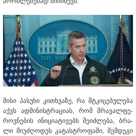
პრობ­ლე­მე­ბად მი­იჩ­ნევს.
თბილისი - ჰერაკლიონი 1540.90
ლარიდან
თბილისი - ბუდაპეშტი 1283.80
ლარიდან
თბილისი - რომი 1573.70 ლარიდან
მისი პა­სუ­ხი კი­თხვა­ზე, რა მტკი­ცე­ბუ­ლე­ბა
აქვს ად­მი­ნის­ტრა­ცი­ას, რომ მრა­ვალ­ფე­
როვ­ნე­ბის ინი­ცი­ა­ტი­ვებს შე­იძ­ლე­ბა, ბრა­
ლი მი­უ­ძღო­დეს კა­ტას­ტრო­ფა­ში, შემ­დე­გი