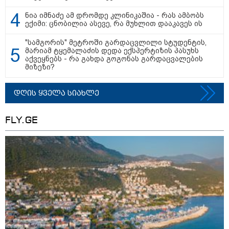
ლაივის დროს - რას ამბობს
მომხდარზე მექსიკის პოლიცია
ნია იმნაძე ამ დრომდე კლინიკაშია - რას ამბობს
ექიმი: ცნობილია ასევე, რა მუხლით დააკავეს ის
"რატომ იყრება პირად მესენჯერში
რაღაც გაუგებარი ფოტოები,
"სამგორის" მეტროში გარდაცვლილი სტუდენტის,
როგორ დავაღწიო თავი?" -
მარიამ ტყემალაძის დედა ექსპერტიზის პასუხს
შესაძლებელია თუ არა ამ
აქვეყნებს - რა გახდა გოგონას გარდაცვალების
ფუნქციის წაშლა?
მიზეზი?
ნია იმნაძეს და ანასტასია
დღის ყველა სიახლე
ბერუაშვილს ბრალდება
წარედგინათ - რამდენ წლიანი
პატიმრობა ემუქრებათ
FLY.GE
არასრულწლოვნებს?
სამართალი