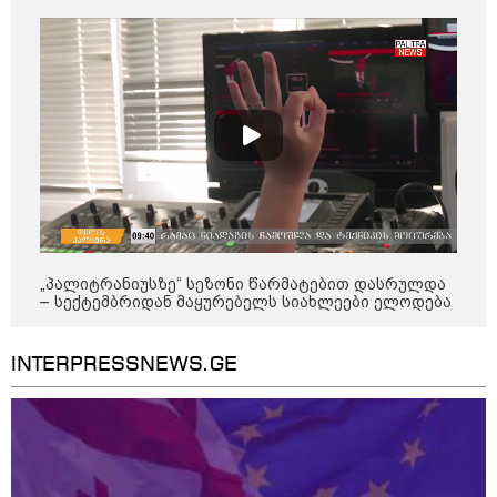
დღის ზოგადი
7
ასტროლოგიური
პროგნოზი
აგვისტო
ეს დღე გამოირჩევა სტაბილური და მშვიდი ენერგიით. კარგი
პერიოდია დაწყებული საქმეების ბოლომდე მოსაყვანად,
ფინანსური საკითხების გადასამოწმებლად და სამუშაო
სივრცის მოწესრიგებისთვის. თანმიმდევრული მოქმედება და
„პალიტრანიუსზე“ სეზონი წარმატებით დასრულდა
პრაქტიკული მიდგომა სასურველ შედეგს უდანაკარგოდ
– სექტემბრიდან მაყურებელს სიახლეები ელოდება
მოგიტანთ.
INTERPRESSNEWS.GE
როგორ ჩავიცვათ 40 წლის
შემდეგ: მილიონერების