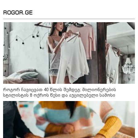
23:15 / 06-08-2026
“არ მინდა, ბაიდენივით
ROGOR.GE
სცენიდან გადავარდეს“ -
დონალდ ტრამპის სიტყვით
გამოსვლისას დამსწრეები
სახალისო შემთხვევის მოწმენი
გახდნენ
10:52 / 06-08-2026
ვაშინგტონს რაკეტების
დეფიციტი აქვს? - მედიის
ცნობით, დონალდ ტრამპი პიტ
ჰეგსეთს დაუპირისპირდა:
დეტალები
როგორ ჩავიცვათ 40 წლის შემდეგ: მილიონერების
23:45 / 05-08-2026
სტილისტის 8 ოქროს წესი და აუცილებელი სამოსი
ტრაგედია შოტლანდიაში - 35
წლის მამას 9 წლის
ქალიშვილის მკვლელობაში
ედება ბრალი