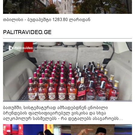
09:52 / 07-08-2026
მიიღო თუ არა გამოძიებამ
"მეტასგან" რაიმე მონაცემები? -
თბილისი - ბუდაპეშტი 1283.80 ლარიდან
რას პასუხობს კითხვაზე ნია
იმნაძის ადვოკატი
PALITRAVIDEO.GE
09:25 / 07-08-2026
"დასრულდა 9-თვიანი კოშმარი
570 ოჯახისთვის" - "სფერო
ჰოლდინგის" თანამშრომლებს
განაჩენი გამოუტანეს: რა
სასჯელი ელოდებათ სოფიკო
პეტრიაშვილსა და გივი
წულეისკირს
19:42 / 06-08-2026
"იმნაძემ მის მეგობრებს
ალექსანდრე გაბაშვილს და
ბათუმში, სისტემატურად ამზადებდნენ ცნობილი
გიორგი მალანიას უთხრა,
თითქოსდა მისი მასწავლებელი,
ბრენდების ფალსიფიცირებულ ვისკისა და სხვა
გიგა ავალიანი ზედმეტ
ალკოჰოლურ სასმელებს - რა დეტალებს ასაჯაროებს
ყურადღებას იჩენდა მის
ფინანსთა სამინისტროს საგამოძიებო სამსახური?
მიმართ, რითაც გაბაშვილი
წააქეზა" - პროკურატურა