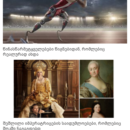
წინასწარმეტყველებები წიგნებიდან, რომლებიც
რეალურად ახდა
21:03 / 05-08-2026
რამ გამოიწვია საქართველოს
ელექტროენერგეტიკული სისტემის სრული
გათიშვა - რას ამბობს სემეკ-ის წევრი
23:14 / 06-08-2026
სამოქალაქო საზოგადოების
წარმომადგენლები 2008 წლის
შეშლილი იმპერატრიცების საიდუმლოებები, რომლებიც
რუსეთ-საქართველოს აგვისტოს
შოკში ჩაგაგდებთ
ომის 18 წლისთავთან