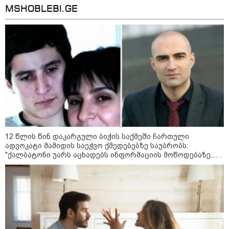
არჩევანის გაკეთება მოუწევს...
MSHOBLEBI.GE
„ორ სკამზე ჯდომის“
შესაძლებლობა შეიძლება
დასრულდეს“ - მირიან
მირიანაშვილის ანალიზი
ჯარისკაცი, რომელიც 29 წელი
იბრძოდა, რადგან ომის
დამთავრების არ სჯეროდა...
12 წლის წინ დაკარგული ბიჭის საქმეში ჩართული
ადვოკატი მამიდის საეჭვო ქმედებებზე საუბრობს:
მეცნიერება
"ქალბატონი უარს აცხადებს ინფორმაციის მოწოდებაზე...
წლობით მიმდინარეობდა საქმის ჩაფარცხვის ოპერაცია"