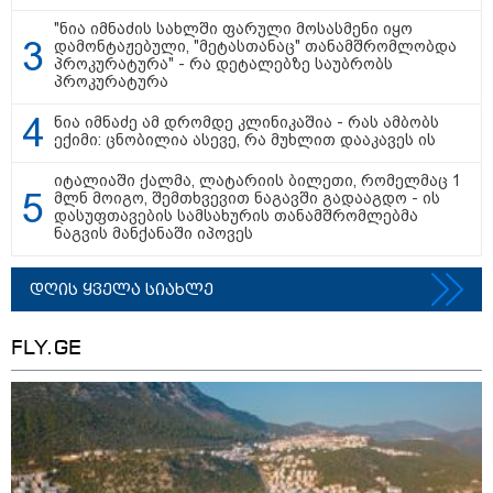
"ნია იმნაძის სახლში ფარული მოსასმენი იყო
19:42 / 06-08-2026
დამონტაჟებული, "მეტასთანაც" თანამშრომლობდა
"იმნაძემ მის მეგობრებს
პროკურატურა" - რა დეტალებზე საუბრობს
ალექსანდრე გაბაშვილს და
პროკურატურა
გიორგი მალანიას უთხრა,
თითქოსდა მისი მასწავლებელი,
ნია იმნაძე ამ დრომდე კლინიკაშია - რას ამბობს
გიგა ავალიანი ზედმეტ
ექიმი: ცნობილია ასევე, რა მუხლით დააკავეს ის
ყურადღებას იჩენდა მის
მიმართ, რითაც გაბაშვილი
წააქეზა" - პროკურატურა
იტალიაში ქალმა, ლატარიის ბილეთი, რომელმაც 1
19:33 / 06-08-2026
მლნ მოიგო, შემთხვევით ნაგავში გადააგდო - ის
დასუფთავების სამსახურის თანამშრომლებმა
რა სასჯელი ემუქრება ნია
ნაგვის მანქანაში იპოვეს
იმნაძეს? - პროკურატურამ მას
ბრალდება წარუდგინა
დღის ყველა სიახლე
FLY.GE
19:30 / 06-08-2026
გიგა ავალიანის საქმეზე ნია
იმნაძეს და ანასტასია
ბერუაშვილს ბრალდება
წარუდგინეს