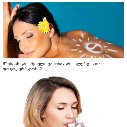
მსოფლიო ომის დროინდელი
ასობით ჭურვი აღმოაჩინეს -
"რიგრიგობით
ფეთქდებოდნენ..."
კატეგორიის ყველა სიახლე
მზისგან გამოწვეული გამონაყარი: ალერგია თუ
ირანის პარლამენტის
ფოტოდერმატოზი?
თავმჯდომარე აშშ-ზე -
თეატრალური დიპლომატია
გამუდმებით მეორდება -
შეასრულეთ ვალდებულებები,
მეტი თეატრი არ გვჭირდება
მიხაილ ფედოროვი აცხადებს, რომ
რუსეთის ტერიტორიაზე
სამიზნეების წინააღმდეგ Starlink-
ის გამოყენების საკითხზე ილონ
მასკთან მოლაპარაკებებს
აწარმოებს