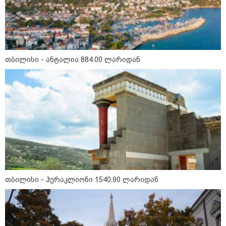
15:54 / 06-08-2026
"ბრალი არის აბურდული -
სამწუხაროა, რომ სრულიად
უდანაშაულო ბავშვის ცხოვრება
დაანგრიეს"- გიგა ავალიანის
საქმეზე დაკავებული ანასტასია
თბილისი - ანტალია 884.00 ლარიდან
ბერუაშვილის ადვოკატი
კატეგორიის ყველა სიახლე
მკითხველის რჩევით
თბილისი - ჰერაკლიონი 1540.90 ლარიდან