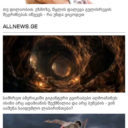
2008 წლის რუსეთ-საქართველოს
თუ დილაობით, უზმოზე, წყლის დალევა გულისრევის
ომიდან 18 წელი გავიდა
შეგრძნებას იწვევს - რა უნდა ვიცოდეთ
ALLNEWS.GE
სამოქალაქო საზოგადოების
წარმომადგენლები 2008 წლის
რუსეთ-საქართველოს აგვისტოს
ომის 18 წლისთავთან
დაკავშირებით ერთობლივ
განცხადებას ავრცელებენ
საზოგადოება
სამხრეთ ამერიკაში გიგანტური გვირაბები აღმოაჩინეს:
ისინი არც ადამიანის შექმნილია და არც ბუნების - ვინ
ააშენა საიდუმლო ლაბირინთები?