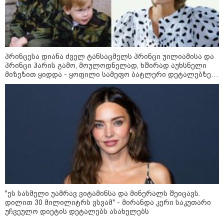
ბავშვმა, რომელიც 9 თვის
განმავლობაში
წარმოუდგენელი
ფსიქოლოგიური ტერორის ქვეშ
არის" - რას აცხადებს ნია
კატეგორიის ყველა სიახლე
იმნაძის ადვოკატი?
პრინცესა დიანა ძველ ტანსაცმელს პრინცი უილიამისა და
პრინცი ჰარის გამო, მოულოდნელად, ხშირად აუხსნელი
მიზეზით ყიდდა - ყოფილი სამეფო ბატლერი დეტალებზე
საკუთარ წიგნში საუბრობს
რატომ ჩაბნელდა საქართველო
მესამედ: საბოტაჟი, ტექნიკური
ხარვეზი თუ
არაპროფესიონალიზმი?! -
სანდრო თვალჭრელიძის ანალიზი
ჩაკეტილი „პოლიტიკური
სამკუთხედი“ - კულუარული
თამაშები, რომლებიც დიდი
სისხლის ფასად ჯდება
"ეს სასმელი უამრავ ვიტამინსა და მინერალს შეიცავს.
დილით 30 მილილიტრს ვსვამ" - მირანდა კერი საკუთარი
უჩვეულო დიეტის დეტალებს ასახელებს
„ოქტომბრისთვის საქართველოს