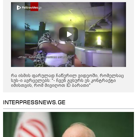
14:14 / 06-08-2026
"მეც ერთ-ერთი მათგანი ვიყავი, ვინც
ლიფტში გაიჭედა" - ლევან მახაშვილი
რა ისმის ფარულად ჩაწერილ ვიდეოში, რომელსაც
სუს-ი ავრცელებს: "- ჩვენ გვსურს ეს კონტრაქტი
იმისთვის, რომ მივიღოთ ID ბარათი"
16:37 / 06-08-2026
"აბსოლუტურად ყალბი
შინაარსი იქმნება სოციალურ
INTERPRESSNEWS.GE
მედიაში, არარსებული
ადამიანები, საუბრობენ,
თითქოს საქართველოში
უარყოფითი გარემოა რუსი
ტურისტებისთვის" - პრემიერი
16:14 / 06-08-2026