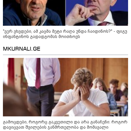
დონალდ ტრამპის სიტყვით
გამოსვლისას დამსწრეები
სახალისო შემთხვევის მოწმენი
გახდნენ
"ვერ ვხვდები, ამ კაცმა მეტი რაღა უნდა ჩაიდინოს?" - ფიგუ
23:45 / 05-08-2026
ინფანტინოს გადადგომას მოითხოვს
ტრაგედია შოტლანდიაში - 35
წლის მამას 9 წლის
ქალიშვილის მკვლელობაში
MKURNALI.GE
ედება ბრალი
14:08 / 05-08-2026
ლაიფციგის აეროპორტში
უკრაინულ თვითმფრინავთან
ახლოს ასაფეთქებელი
მოწყობილობით აღჭურვილი
დრონი აღმოაჩინეს - რას წერს
მედია
13:22 / 05-08-2026
გამოცდები, როგორც გაკვეთილი და არა განაჩენი: როგორ
საფრანგეთის სოფელში ტყის
ხანძრის შემდეგ მეორე
დავიცვათ შვილების ჯანმრთელობა და მომავალი