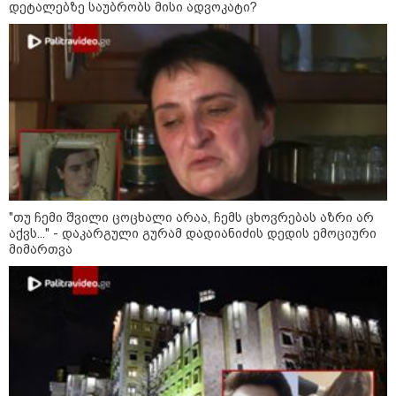
დეტალებზე საუბრობს მისი ადვოკატი?
ნია იმნაძეს და ანასტასია
ბერუაშვილს ბრალდება
წარედგინათ - რამდენ წლიანი
პატიმრობა ემუქრებათ
არასრულწლოვნებს?
რა გახდა “სამგორის” მეტროში
სტუდენტის გარდაცვალების
მიზეზი - ცნობილია ექსპერტიზის
პასუხი
"თუ ჩემი შვილი ცოცხალი არაა, ჩემს ცხოვრებას აზრი არ
აქვს..." - დაკარგული გურამ დადიანიძის დედის ემოციური
მიმართვა
Faceამბები