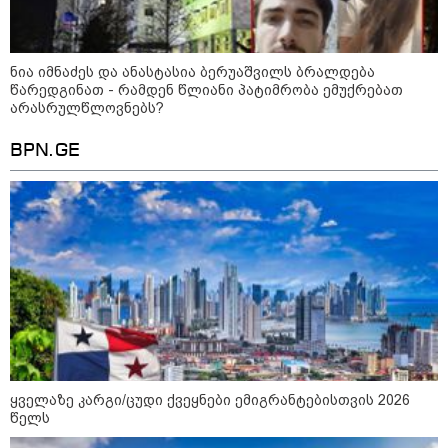
ნია იმნაძეს და ანასტასია ბერუაშვილს ბრალდება
წარედგინათ - რამდენ წლიანი პატიმრობა ემუქრებათ
არასრულწლოვნებს?
BPN.GE
10:58 / 06-08-2026
"დადგება დრო და თქვენი დღევანდელი
"პოსტაობა" საკუთარ თავთან
შეგარცხვენთ... თქვენი შეცდომა არის
დანაშაულის ტოლფასი" - ეკა კუპატაძე
ნანუკა ჟორჟოლიანს
ყველაზე კარგი/ცუდი ქვეყნები ემიგრანტებისთვის 2026
წელს