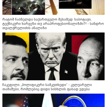
დღის ზოგადი
7
ასტროლოგიური
პროგნოზი
რატომ ჩაბნელდა საქართველო მესამედ: საბოტაჟი,
აგვისტო
ტექნიკური ხარვეზი თუ არაპროფესიონალიზმი?! - სანდრო
თვალჭრელიძის ანალიზი
ეს დღე გამოირჩევა სტაბილური და მშვიდი ენერგიით. კარგი
პერიოდია დაწყებული საქმეების ბოლომდე მოსაყვანად,
ფინანსური საკითხების გადასამოწმებლად და სამუშაო
სივრცის მოწესრიგებისთვის. თანმიმდევრული მოქმედება და
პრაქტიკული მიდგომა სასურველ შედეგს უდანაკარგოდ
მოგიტანთ.
ჩაკეტილი „პოლიტიკური სამკუთხედი“ - კულუარული
თამაშები, რომლებიც დიდი სისხლის ფასად ჯდება
როგორ მოვამზადოთ
ვეგეტარიანული ფალაფელი