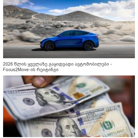
09:33 / 05-08-2026
"მამის მიერ ცოტნესთვის
დატოვებულ სახლში
თვითნებურად ცხოვრობს
ადამიანი, რომელიც ზვიადის
ანდერძში ერთი სიტყვითაც კი
არ არის მოხსენიებული" - ანა
ჯაბაური
09:32 / 05-08-2026
"4 დღე უწყლოდ და უპუროდ
გაატარეს, მათ სიცოცხლე
დავუბრუნეთ" - ქართველი
2026 წლის ყველაზე გაყიდვადი ავტომობილები -
მეზღვაური წერს, რომ 36
Focus2Move-ის რეიტინგი
მიგრანტი, მათ შორის, ორსული
გოგონა გადაარჩინა
12:20 / 04-08-2026
"როცა კანონიკიდან
გამომდინარე, მართებულად
მიგვაჩნია, რომ ადამიანის
გასვენება ტაძრიდან არ მოხდეს,
ეს მგლოვიარეს ისეთი
სიყვარულითა უნდა ავუხსნათ,
რომ შფოთვა არ დაიბადოს" -
დედა სიდონია