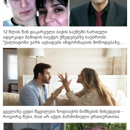
ონისე ცხადაძე - 3 დღის წინ
საკანში შემოიყვანეს სამი
პატიმარი ისე, რომ ჩვენთვის არ
უკითხავთ - ხომ მაგრად იცავენ
მომეტებული რისკის
კრიტერიუმებს?! - გუშინ საღამოს
12 წლის წინ დაკარგული ბიჭის საქმეში ჩართული
შემდეგ ვითხოვ, რომ მოაგვარონ,
ადვოკატი მამიდის საეჭვო ქმედებებზე საუბრობს:
ლევან მაჭავარიანი - ევროპაში
მაგრამ არ აკეთებენ, რადგან ეს
"ქალბატონი უარს აცხადებს ინფორმაციის მოწოდებაზე...
ცოლებთან ერთად ვინც მიდის,
ხდება განზრახ
წლობით მიმდინარეობდა საქმის ჩაფარცხვის ოპერაცია"
საღამოობით არავინ უშვებს ხელს
- საქართველოში ეგ პრობლემა არ
არის! საქართველოში ტურისტებს
არანაირი პრობლემა არა აქვთ!
საზოგადოება
ყველაზე ცუდი წყვილები ზოდიაქოს ნიშნების მიხედვით -
როგორც წესი, მათ არ აქვთ ჰარმონიული ურთიერთობა