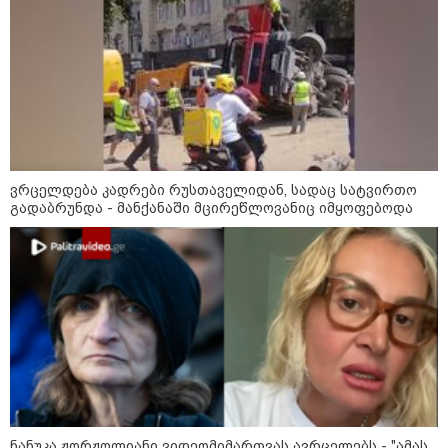
მნიშვნელოვანი ინფორმაცია
ვრცელდება კადრები რუსთაველიდან, სადაც სატვირთო
გადაბრუნდა - მანქანაში მცირეწლოვანიც იმყოფებოდა
11:13 / 05-08-2026
Hisense წარმოგიდგენთ გზავნილს "ინოვაციები
უკეთესი ცხოვრებისათვის" FIFA-ს 2026 წლის
მსოფლიო ჩემპიონატზე™
სამართალი
ნანუკა ჟორჟოლიანი ვიდეომიმართვას ავრცელებს - "ამას