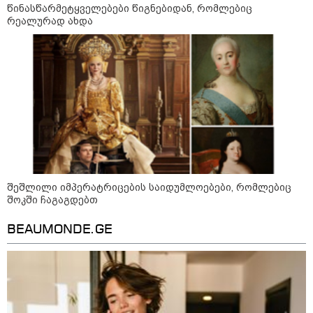
წინასწარმეტყველებები წიგნებიდან, რომლებიც
რეალურად ახდა
10:52 / 06-08-2026
შეშლილი იმპერატრიცების საიდუმლოებები, რომლებიც
შოკში ჩაგაგდებთ
ვაშინგტონს რაკეტების დეფიციტი აქვს? -
მედიის ცნობით, დონალდ ტრამპი პიტ
BEAUMONDE.GE
ჰეგსეთს დაუპირისპირდა: დეტალები
23:45 / 05-08-2026
ტრაგედია შოტლანდიაში - 35
წლის მამას 9 წლის