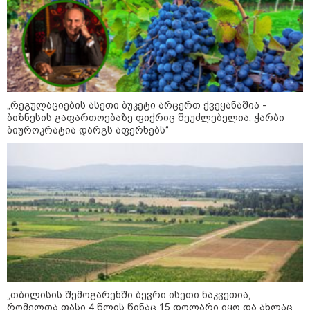
15:54 / 06-08-2026
"ბრალი არის აბურდული -
სამწუხაროა, რომ სრულიად
უდანაშაულო ბავშვის ცხოვრება
დაანგრიეს"- გიგა ავალიანის
საქმეზე დაკავებული ანასტასია
ბერუაშვილის ადვოკატი
„რეგულაციების ასეთი ბუკეტი არცერთ ქვეყანაშია -
ბიზნესის გაფართოებაზე ფიქრიც შეუძლებელია, ჭარბი
ბიუროკრატია დარგს აფერხებს“
15:32 / 06-08-2026
"მე მათი სისხლი არ მწყურია,
სამართალი მინდა" - ეკა
კუპატაძე
15:08 / 06-08-2026
"3 დღის წინ საკანში
შემოიყვანეს სამი პატიმარი ისე,
რომ ჩვენთვის არ უკითხავთ -
ხომ მაგრად იცავენ
მომეტებული რისკის
„თბილისის შემოგარენში ბევრი ისეთი ნაკვეთია,
კრიტერიუმებს?!" - ონისე
რომელთა ფასი 4 წლის წინაც 15 დოლარი იყო და ახლაც