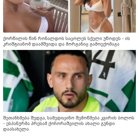
15:17 / 06-08-2026
შემოსავლების სამსახურში
აზერბაიჯანული მედიის მიერ
გავრცელებულ ინფორმაციას
პასუხობენ
ქორწილის წინ რონალდოს საცოლეს სქელი უწოდეს - ის
კრიშტიანომ დაამშვიდა და მორგანიც გამოექომაგა
13:39 / 06-08-2026
ბაქომ საქართველოს საგარეო
უწყებას დიპლომატური ნოტა
გაუგზავნა - მიზეზი
აზერბაიჯანული სანომრე ნიშნის
მქონე სატვირთოების
საზღვარზე შეფერხებაა:
დეტალები
09:19 / 06-08-2026
"რუსეთისთვის სირთულეს არ
წარმოადგენს საბოტაჟის
მოწყობა, გვაფრთხილებს -
"ენგურჰესი" რუსების ირიბი
შეთანხმება შედგა, სამედიცინო შემოწმება კვირის ბოლოს
კონტროლის ქვეშაა" -
ხუხაშვილი
- ესპანურმა პრესამ ქოჩორაშვილის ახალი გუნდი
დაასახელა
კატეგორიის ყველა სიახლე