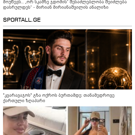
მოუწევს... „ორ სკამზე ჯდომის“ შესაძლებლობა შეიძლება
დასრულდეს“ - მირიან მირიანაშვილის ანალიზი
SPORTALL.GE
14:14 / 06-08-2026
"მეც ერთ-ერთი მათგანი ვიყავი, ვინც
ლიფტში გაიჭედა" - ლევან მახაშვილი
16:14 / 06-08-2026
"კვარავაჯოს" გზა ოქროს ბურთამდე: თანამედროვე
"დღეს ვიმგზავრეთ
ქართული ზღაპარი
მატარებლით, რომელიც ახალი
სიჩქარით მოძრაობს, მანამდე
ბათუმამდე მგზავრობის დრო
იყო 5,5 საათი და ახლა არის 4
საათამდე შემცირებული" -
ირაკლი კობახიძე