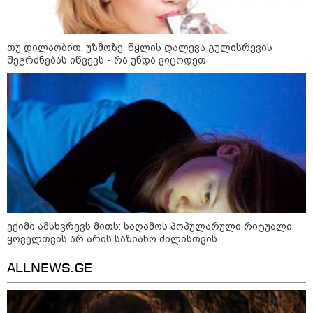
დღის ზოგადი
6
თუ დილაობით, უზმოზე, წყლის დალევა გულისრევის
ასტროლოგიური
შეგრძნებას იწვევს - რა უნდა ვიცოდეთ
პროგნოზი
აგვისტო
მოიმატებს მოტივაცია და აქტიური მოქმედების სურვილი.
კარგი დროა იმ საქმეების წამოსაწყებად, რომლებიც დიდ
ძალისხმევასა და ინიციატივას მოითხოვს. თავდაჯერებულობა
და პოზიტიური განწყობა დაგეხმარებათ, რომ დასახულ
მიზნებს ეტაპობრივად მიაღწიოთ.
ექიმი ამსხვრევს მითს: საღამოს პოპულარული რიტუალი
ყოველთვის არ არის საზიანო ძილისთვის
როგორ მოვამზადოთ
ALLNEWS.GE
ვეგეტარიანული ფალაფელი