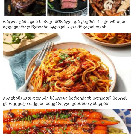
თელავის მერი
რატომ გამოდის ხორცი მშრალი და უხეში? 4 ოქროს წესი
14:15 / 06-08-2026
იდეალურად წვნიანი სტეიკისა და მწვადისთვის
ქუთაისში "ავტო გალერის"
ახალი მულტიბრენდული სივრცე
გაიხსნა
14:09 / 06-08-2026
დამტკიცდა საგზაო
უსაფრთხოების ეროვნული
სტრატეგია, რომელიც საგზაო
შემთხვევების შედეგად
დაშავებულთა და დაღუპულთა
რაოდენობის 25%-ით
გაგისინჯავთ ოდესმე სპაგეტი ბარბექიუს სოუსით? პასტის
შემცირებას ითვალისწინებს -
ეს რეცეპტი თქვენი საყვარელი ვახშამი გახდება
რას მოიცავს ის?
12:54 / 06-08-2026
ტრაგედია ხობში - მდინარე
ხობისწყალში დედა-შვილი
დაიხრჩო