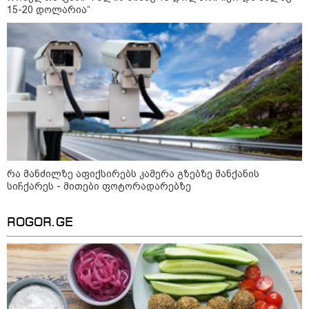
ცხადაძე
15-20 დოლარია“
13:52 / 06-08-2026
4 წლით პატიმრობა მიესაჯა
სანიტარს, რომელმაც შვილი
ბათუმში, კლინიკის
საპირფარეშოში გააჩინა,
შემდეგ კი დაზიანებები მიაყენა
კატეგორიის ყველა სიახლე
რა მანძილზე აფიქსირებს კამერა გზებზე მანქანის
სიჩქარეს - მითები ფოტორადარებზე
მკითხველის რჩევით
ROGOR.GE