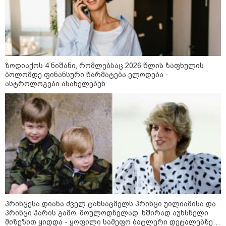
ქალიშვილის მკვლელობაში
ედება ბრალი
14:08 / 05-08-2026
ლაიფციგის აეროპორტში
ზოდიაქოს 4 ნიშანი, რომლებსაც 2026 წლის ზაფხულის
უკრაინულ თვითმფრინავთან
ბოლომდე ფინანსური წარმატება ელოდება -
ახლოს ასაფეთქებელი
ასტროლოგები ასახელებენ
მოწყობილობით აღჭურვილი
დრონი აღმოაჩინეს - რას წერს
მედია
13:22 / 05-08-2026
საფრანგეთის სოფელში ტყის
ხანძრის შემდეგ მეორე
მსოფლიო ომის დროინდელი
ასობით ჭურვი აღმოაჩინეს -
"რიგრიგობით
ფეთქდებოდნენ..."
12:38 / 05-08-2026
პრინცესა დიანა ძველ ტანსაცმელს პრინცი უილიამისა და
იტალიაში ქალმა, ლატარიის
პრინცი ჰარის გამო, მოულოდნელად, ხშირად აუხსნელი
ბილეთი, რომელმაც 1 მლნ
მიზეზით ყიდდა - ყოფილი სამეფო ბატლერი დეტალებზე
მოიგო, შემთხვევით ნაგავში