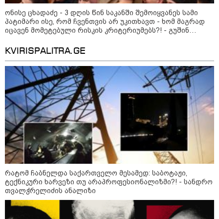
დედა სიდონია
16:02 / 03-08-2026
ონისე ცხადაძე - 3 დღის წინ საკანში შემოიყვანეს სამი
"15 წლის წინ ჩადენილი
პატიმარი ისე, რომ ჩვენთვის არ უკითხავთ - ხომ მაგრად
დანაშაული, 5-ჯერ შეცვლილი
იცავენ მომეტებული რისკის კრიტერიუმებს?! - გუშინ
მოსამართლე, 4-ჯერ თავიდან
საღამოს შემდეგ ვითხოვ, რომ მოაგვარონ, მაგრამ არ
დაწყებული საქმე... მადლობა
აკეთებენ, რადგან ეს ხდება განზრახ
პროკურატურას, მათ გარეშე ეს
KVIRISPALITRA.GE
შედეგი არ დადგებოდა" - ქეთა
ხარძიანი
კატეგორიის ყველა სიახლე
„რეგულაციების ასეთი ბუკეტი
არცერთ ქვეყანაშია - ბიზნესის
გაფართოებაზე ფიქრიც
რატომ ჩაბნელდა საქართველო მესამედ: საბოტაჟი,
შეუძლებელია, ჭარბი
ტექნიკური ხარვეზი თუ არაპროფესიონალიზმი?! - სანდრო
ბიუროკრატია დარგს აფერხებს“
თვალჭრელიძის ანალიზი
„თბილისის შემოგარენში ბევრი
ისეთი ნაკვეთია, რომელთა ფასი 4