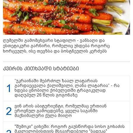
კატეგორიის ყველა სიახლე
ღუმელში გამომცხვარი სტაფილო - ჯანსაღი და
ესთეტიკური გარნირი, რომელიც უხდება როგორც
ხორცეულს, ისე თევზსა და ბოსტნეულის კერძებს
რატომ ჩაბნელდა საქართველო
მესამედ: საბოტაჟი, ტექნიკური
კვირის კითხვადი სტატიები
ხარვეზი თუ
არაპროფესიონალიზმი?! -
“უკრაინაში მებრძოლ ზაალ ლატარიას
სანდრო თვალჭრელიძის ანალიზი
გარდაეცვალა ქალიშვილი, ლანა ლატარია“ - რა
ხდება ცნობილი ქობულეთში ტრაგიკულად
ჩაკეტილი „პოლიტიკური
დაღუპულ 26 წლის გოგონაზე
სამკუთხედი“ - კულუარული
თამაშები, რომლებიც დიდი
ვინ არის აბიტურიენტი, რომელმაც ერთიან
სისხლის ფასად ჯდება
ეროვნულ გამოცდებზე, ყველა საგანში
მაქსიმალური ქულა მიიღო
"შუმოკი" ციხეში: როგორ გაუსწორდა სოსო ჯოხაძის
„ოქტომბრისთვის საქართველოს
მკვლელობისთვის მსჯავრდებული "ბადუკა"