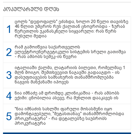
პოპულარული დღეს
ცოლს "დედოფალს" ეძახდა, ხოლო 20 წელი თავისზე
08:44 / 06-08-2026
46 წლით უმცროს რუს ქალთან ცხოვრობდა - ზურაბ
წერეთლის უკანასკნელი სიყვარული: რას წერს
"მიტროპოლიტი გერასიმე სამღვდელოებასთან
რუსული მედია
ერთად იმყოფებოდა ლანა ლატარიას სახლში და
გარდაცვლილის სულის საოხად პანაშვიდი
რამ გამოიწვია საქართველოს
აღავლინა" - საპატრიარქო
ელექტროენერგეტიკული სისტემის სრული გათიშვა
- რას ამბობს სემეკ-ის წევრი
იტალიაში ქალმა, ლატარიის ბილეთი, რომელმაც 1
13:52 / 06-08-2026
მლნ მოიგო, შემთხვევით ნაგავში გადააგდო - ის
4 წლით პატიმრობა მიესაჯა
დასუფთავების სამსახურის თანამშრომლებმა
სანიტარს, რომელმაც შვილი
ნაგვის მანქანაში იპოვეს
ბათუმში, კლინიკის
საპირფარეშოში გააჩინა,
ნია იმნაძე ამ დრომდე კლინიკაშია - რას ამბობს
შემდეგ კი დაზიანებები მიაყენა
ექიმი: ცნობილია ასევე, რა მუხლით დააკავეს ის
"ნია იმნაძის სახლში ფარული მოსასმენი იყო
დამონტაჟებული, "მეტასთანაც" თანამშრომლობდა
11:16 / 06-08-2026
პროკურატურა" - რა დეტალებზე საუბრობს
ცნობილი ხდება, რომ
პროკურატურა
მოსკოვში, რესტორანში
მომხდარ აფეთქებას რუსი