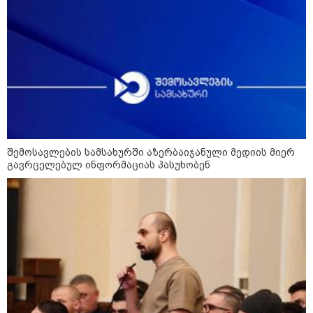
09:33 / 05-08-2026
"მამის მიერ ცოტნესთვის
დატოვებულ სახლში
თვითნებურად ცხოვრობს
ადამიანი, რომელიც ზვიადის
ანდერძში ერთი სიტყვითაც კი
არ არის მოხსენიებული" - ანა
ჯაბაური
09:32 / 05-08-2026
"4 დღე უწყლოდ და უპუროდ
გაატარეს, მათ სიცოცხლე
შემოსავლების სამსახურში აზერბაიჯანული მედიის მიერ
დავუბრუნეთ" - ქართველი
გავრცელებულ ინფორმაციას პასუხობენ
მეზღვაური წერს, რომ 36
მიგრანტი, მათ შორის, ორსული
გოგონა გადაარჩინა
12:20 / 04-08-2026
"როცა კანონიკიდან
გამომდინარე, მართებულად
მიგვაჩნია, რომ ადამიანის
გასვენება ტაძრიდან არ მოხდეს,
ეს მგლოვიარეს ისეთი
სიყვარულითა უნდა ავუხსნათ,
რომ შფოთვა არ დაიბადოს" -