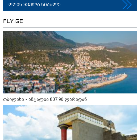
გენერალი ემსხვერპლა -
დღის ყველა სიახლე
კურიერის მიერ მიტანილი
"საჩუქარი" და ჩაშლილი
წვეულება: ახალი დეტალები
FLY.GE
12:56 / 06-08-2026
70 წელზე მეტი ხნის შემდეგ
პირველად, ყაზახეთში ვეფხვი
ველურ ბუნებაში გაუშვეს -
ქვეყნდება კადრები
14:09 / 06-08-2026
დამტკიცდა საგზაო
უსაფრთხოების ეროვნული
სტრატეგია, რომელიც საგზაო
შემთხვევების შედეგად
დაშავებულთა და დაღუპულთა
თბილისი - ანტალია 837.90 ლარიდან
რაოდენობის 25%-ით
შემცირებას ითვალისწინებს -
რას მოიცავს ის?
თბილისი - ანტალია 837.90