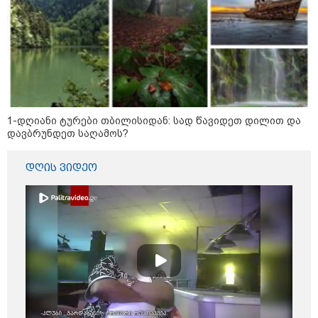
ელი კურსის სტუდენტიც იკითხავს"
ცნობილია რამდენწლიანი
პატიმრობა მიესაჯა სანიტარს,
რომელმაც შვილი ბათუმში,
კლინიკის საპირფარეშოში
გააჩინა, შემდეგ კი დაზიანებები
მიაყენა
1-დღიანი ტურები თბილისიდან: სად წავიდეთ დილით და
დავბრუნდეთ საღამოს?
სუს-ი ფარულად გადაღებულ
კადრებს აქვეყნებს - "ჩვენ რა
ვქნათ, ბიჭო, ამაზე?"
დღის ვიდეო
Faceამბები