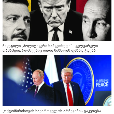
წლის წინაც 15 დოლარი იყო და
ახლაც 15-20 დოლარია“
რა მანძილზე აფიქსირებს კამერა
გზებზე მანქანის სიჩქარეს -
მითები ფოტორადარებზე
ჩაკეტილი „პოლიტიკური სამკუთხედი“ - კულუარული
თამაშები, რომლებიც დიდი სისხლის ფასად ჯდება
პოლიტიკა
„ოქტომბრისთვის საქართველოს არჩევანის გაკეთება