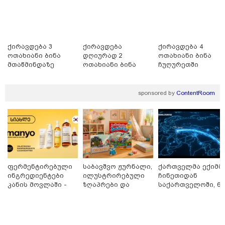
12:25 / 06-08-2026
გიგა ავალიანის საქმეზე დაკავებული ნია იმნაძე
კლინიკიდან ზაჰესის დროებითი მოთავსების
იზოლატორში გადაიყვანეს
ქირავდება 3
ქირავდება
ქირავდება 4
ოთახიანი ბინა
დღიურად 2
ოთახიანი ბინა
მთაწმინდაზე
ოთახიანი ბინა
ჩუღურეთში
გლდანში
sponsored by
ContentRoom
ფერმენტირებული
საბავშვო ჟურნალი,
ქართველმა ექიმმ
ინგრედიენტები
ილუსტრირებული
ჩინეთიდან
კანის მოვლაში -
ზღაპრები და
საქართველოში, 6
12:54 / 06-08-2026
კორეული
მაგნიტური
000 კილომეტრის
ტრაგედია ხობში - მდინარე ხობისწყალში დედა-
ინოვაციური
სათამაშო 9.90
დაშორებით,
შვილი დაიხრჩო
ბრენდი Manyo
ლარად - "საბავშვო
ტელერობოტული
საქართველოშია
კარუსელში"
ოპერაცია ჩაატარ