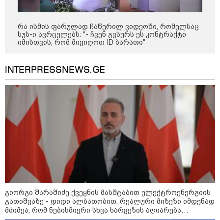
რა ისმის ფარულად ჩაწერილ ვიდეოში, რომელსაც
სუს-ი ავრცელებს: "- ჩვენ გვსურს ეს კონტრაქტი
იმისთვის, რომ მივიღოთ ID ბარათი"
INTERPRESSNEWS.GE
10:58 / 06-08-2026
"დადგება დრო და თქვენი დღევანდელი
"პოსტაობა" საკუთარ თავთან
შეგარცხვენთ... თქვენი შეცდომა არის
გიორგი შარაშიძე ქვეყნის მასშტაბით ელექტროენერგიის
დანაშაულის ტოლფასი" - ეკა კუპატაძე
გათიშვაზე - დიდი ალბათობით, რეალური მიზეზი იმდენად
ნანუკა ჟორჟოლიანს
მძიმეა, რომ ნებისმიერი სხვა ხარვეზის აღიარება
ურჩევნიათ ნამდვილი მიზეზის გამოაშკარავებას