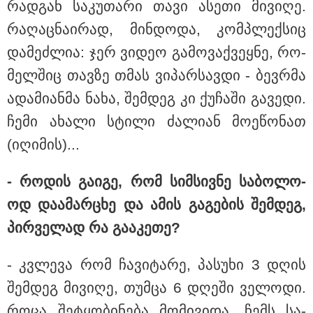
რად­გან სა­კუ­თა­რი თავი ასე­თი მი­ვი­ღე.
საზოგადოება
რა­ღაც­ნა­ი­რად, მინ­დო­და, კომ­პლექ­სიც
და­მეძ­ლია: ჯერ ვი­დეო გა­მო­ვაქ­ვეყ­ნე, რო­
მელ­შიც თავ­ზე თმას ვი­პარ­სავ­დი - ბევ­რმა
ადა­მი­ან­მა ნახა, შემ­დეგ კი ქუ­ჩა­ში გა­ვე­დი.
ჩემი ახა­ლი სტი­ლი ძა­ლი­ან მო­ე­წო­ნათ
(იღი­მის)...
- რო­დის გა­ი­გე, რომ სიმ­სივ­ნე სა­ბო­ლო­
ოდ და­ა­მარ­ცხე და ამის გა­გე­ბის შემ­დეგ,
პირ­ვე­ლად რა გა­ა­კე­თე?
- კვლე­ვა რომ ჩა­ვი­ტა­რე, პა­სუ­ხი 3 დღის
10:56 / 10-08-2026
შემ­დეგ მი­ვი­ღე, თუმ­ცა 6 დღე­ში ვე­ლო­დი.
როგორი ამინდია მოსალოდნელი 10-11
როცა შე­ტყო­ბი­ნე­ბა მო­მი­ვი­და, ჩემს სა­