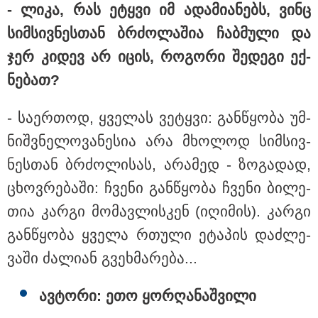
- ლიკა, რას ეტყვი იმ ადა­მი­ა­ნებს, ვინც
სიმ­სივ­ნეს­თან ბრძო­ლა­შია ჩაბ­მუ­ლი და
ჯერ კი­დევ არ იცის, რო­გო­რი შე­დე­გი ექ­
ნე­ბათ?
პოლიტიკა
- სა­ერ­თოდ, ყვე­ლას ვე­ტყვი: გან­წყო­ბა უმ­
ნიშ­ვნე­ლო­ვა­ნე­სია არა მხო­ლოდ სიმ­სივ­
ნეს­თან ბრძო­ლი­სას, არა­მედ - ზო­გა­დად,
ცხოვ­რე­ბა­ში: ჩვე­ნი გან­წყო­ბა ჩვე­ნი ბი­ლე­
თია კარ­გი მო­მავ­ლის­კენ (იღი­მის). კარ­გი
გან­წყო­ბა ყვე­ლა რთუ­ლი ეტა­პის დაძ­ლე­
ვა­ში ძა­ლი­ან გვეხ­მა­რე­ბა...
ავ­ტო­რი: ეთო ყორ­ღა­ნაშ­ვი­ლი