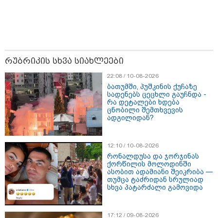
კოლუმბიაში მიწისძვრის შედეგად
დაღუპულთა რაოდენობამ 100-ს
გადააჭარბა
რუბრიკის სხვა სიახლეები
ვილოდიმირ ზელენსკი - რუსეთი
22:08 / 10-08-2026
საკუთარ ტერიტორიაზე
ბათუმში, პუშკინის ქუჩაზე
ჩრდილოეთ კორეიდან
სადენებს ცეცხლი გაუჩნდა -
დამატებითი კონტინგენტის
რა დეტალები ხდება
განთავებისთვის ემზადება -
ცნობილი შემთხვევის
მსოფლიოში ყველა უნდა მიხვდეს,
ადგილიდან?
თუ რას ნიშნავს ეს
მიხაილ გალუზინი - თბილისზე
უპრეცედენტო გარე ზეწოლამ და
12:10 / 10-08-2026
ულტიმატუმებმა, რომ რუსეთთან
რონალდუსა და ჯორჯინას
თანამშრომლობაზე უარი თქვას,
ქორწილის მოლოდინში
ის შედეგი არ გამოიღო, რისი
ასობით ადამიანი შეიკრიბა —
იმედიც დასავლეთს ჰქონდა -
თუმცა ტაძრიდან სრულიად
ვცდილობთ
სხვა პატარძალი გამოვიდა
მიხაილ გალუზინი - რუსეთი
ურთიერთპატივისცემაზე
საქართველოსთან პრაგმატული
დამყარებული ურთიერთობები
კავშირების გაფართოებისთვის
ავაშენოთ
მზად არის
17:12 / 09-08-2026