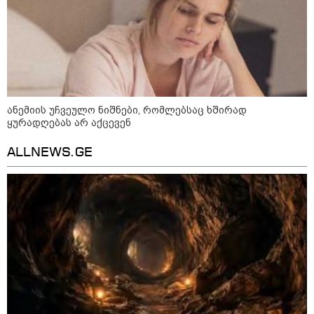
აგვისტო აგარაკზე: ეს 5 საქმე
უნდა მოასწროთ შემოდგომის
დადგომამდე
ანემიის უჩვეულო ნიშნები, რომლებსაც ხშირად
ფული ამ ზოდიაქოს ნიშნების
ყურადღებას არ აქცევენ
ხელში აღმოჩნდება: ვინ
გამდიდრდება?
ALLNEWS.GE
როგორ ჩავიცვათ 40 წლის
შემდეგ: მილიონერების
სტილისტის 8 ოქროს წესი და
აუცილებელი სამოსი