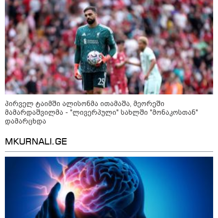
ხანძარი - რუსეთმა კიევზე
იერიში ბალისტიკური
რაკეტებით მიიტანა
14:13 / 04-08-2026
მორიგი თავდასხმა რუსეთში,
ნავთობგადამამუშავებელ
ქარხანაზე - რა დეტალებია
ცნობილი
პირველ ტაიმში ალისონმა ითამაშა, მეორეში
მამარდაშვილმა - "ლივერპული" სახლში "მონაკოსთან"
დამარცხდა
კატეგორიის ყველა სიახლე
MKURNALI.GE