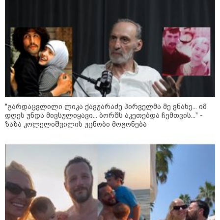
მოზაიკა
თემურ უგულავაზე
"გარდაცვლილი ლიკა ქავჟარაძე პირველმა მე ვნახე... იმ
დღეს უნდა მივსულიყავი... ბორშს აკეთებდა ჩემთვის..." -
ზაზა კოლელიშვილის უცნობი მოგონება
11:17 / 08-08-2026
არშემდგარი ქორწინება 15 წლით უფროს
ქართველთან - ალინა კაბაევას