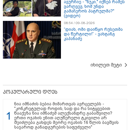
ავურჩიე - "ნუკი," იქნებ რამეს
ვარღვევ, ხომ უნდა
გამაჩეროს პატრულმა?"
(ვიდეო)
08:54 / 09-08-2026
17:32 / 09-08-2026
“დიახ, ომი დაიწყო რუსეთმა
კიდევ ერთ დაკარგულს ოჯახი 10 წელია ეძებს - რას
და წერტილი!” - ვახტანგ
ამბობს 26 წლის ახალაგაზრდის დედა?
კაპანაძე
17:12 / 09-08-2026
უნცია ოქრო დღიურად 101
იხილეთ მეტი
დოლარით გაძვირდა - რა ღირს
გრამი საქართველოში?
პოპულარული დღეს
20:07 / 09-08-2026
ნია იმნაძის ბებია მიმართვას ავრცელებს -
"ნაქირავებში ვარ ამჟამად ამ
"კონკრეტულად როდის, სად და რა სიტყვებით
კომპანიის გამო და ძალიან
წააქეზა ნია იმნაძემ ალექსანდრე გაბაშვილი?
მიჭირს ქირის გადახდა, რა
ერთი ოჯახის ენით აღუწერელი ტკივილი არ
შეიძლება გაკეთდეს?" - რას
შეიძლება გახდეს მეორე ოჯახის 16 წლის ბავშვის
ურჩევს იურისტი "სფერო
საჯაროდ განადგურების საფუძველი"
ჰოლდინგისგან"