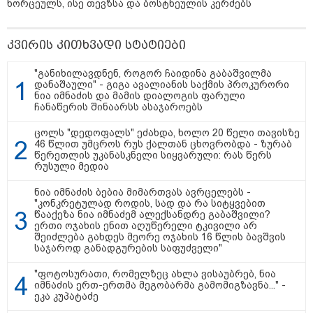
ხორცეულს, ისე თევზსა და ბოსტნეულის კერძებს
კვირის კითხვადი სტატიები
"გონებაში ვალაგებდი, ეს ამბავი
პირველად ვისთვის მეთქვა, ვის
უნდა ჩავექოლე“
"განიხილავდნენ, როგორ ჩაიდინა გაბაშვილმა
დანაშაული" - გიგა ავალიანის საქმის პროკურორი
ნია იმნაძის და მამის დიალოგის ფარული
ჩანაწერის შინაარსს ასაჯაროებს
"ძალიან მძიმეა ჩემთვის ის, რაც
ცოლს "დედოფალს" ეძახდა, ხოლო 20 წელი თავისზე
ახლა გითხარით“
46 წლით უმცროს რუს ქალთან ცხოვრობდა - ზურაბ
წერეთლის უკანასკნელი სიყვარული: რას წერს
რუსული მედია
ნია იმნაძის ბებია მიმართვას ავრცელებს -
"კონკრეტულად როდის, სად და რა სიტყვებით
"ეს უზნეო გზა
წააქეზა ნია იმნაძემ ალექსანდრე გაბაშვილი?
ხელისუფლებისთვის ცუდად
ერთი ოჯახის ენით აღუწერელი ტკივილი არ
მთავრდება ხოლმე“
შეიძლება გახდეს მეორე ოჯახის 16 წლის ბავშვის
საჯაროდ განადგურების საფუძველი"
"ფოტოსურათი, რომელზეც ახლა ვისაუბრებ, ნია
იმნაძის ერთ-ერთმა მეგობარმა გამომიგზავნა..." -
ეკა კუპატაძე