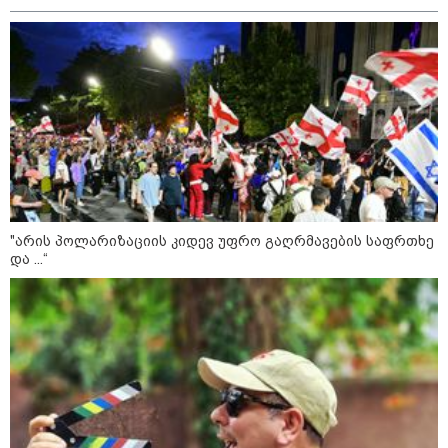
მილიარდიანი იმპერიები მოედნის
მიღმა - ვინ არიან ყველა დროის
ყველაზე მაღალანაზღაურებადი
სპორტსმენები
ანაკლიის პორტის საზღვაო
ინფრასტრუქტურის ძირითადი
პარამეტრები დაკორექტირდა - რა
წერია გზშ-ის ანგარიშში
"არის პოლარიზაციის კიდევ უფრო გაღრმავების საფრთხე
და ...“
უნცია ოქრო დღიურად 101
დოლარით გაძვირდა - რა ღირს
გრამი საქართველოში?