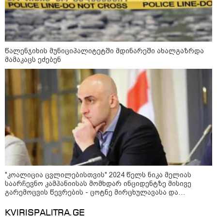
16:33 / 08-08-2026
"გიორგი ბარამიძემ რაღაც
არასწორად ჩამოაყალიბა,
წალენჯიხის მუნიციპალიტეტში მდინარეში ახალგაზრდა
მაგრამ ნამდვილად არ
ეკუთვნის წიხლი ივანიშვილის
მამაკაცს ეძებენ
ღალატზე დაფუძნებული
დიქტატურის მსახურებისგან" -
მიხეილ სააკაშვილი
16:22 / 08-08-2026
"აი, ეს არის სამშობლოს
ღალატი" - როგორ ეხმაურება
ნიკა გვარამია აგვისტოს ომთან
დაკავშირებით ირაკლი
კობახიძის განცხადებას?
კატეგორიის ყველა სიახლე
"კოალიცია ცვლილებისთვის" 2024 წელს ნიკა მელიას
საარჩევნო კამპანიისას მომხდარ ინციდენტზე მისივე
გარემოცვის წევრების - ცოტნე მირცხულავასა და
გაბრიელ კობაიძისთვის ბრალის წაყენებას "აბსურდულს"
უწოდებს
KVIRISPALITRA.GE