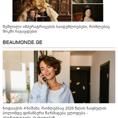
ინფექციას ებრძვიან - რა უნდა ვიცოდეთ
და რამდენად სახიფათოა
შეშლილი იმპერატრიცების საიდუმლოებები, რომლებიც
13:36 / 09-08-2026
შოკში ჩაგაგდებთ
24 წლის ფეხბურთელს თამაშის
დროს ელვამ დაარტყა,
დაშავდა 12 ადამიანი -
BEAUMONDE.GE
ვრცელდება ტრაგიკული
მომენტის ამსახველი კადრები
ტაილანდიდან
12:47 / 09-08-2026
რუსული მხარის ინფორმაციით,
უკრაინამ ბელგოროდზე
დრონებით იერიში მიიტანა,
დაიღუპა 3 ადამიანი და
დაშავდა 25
10:17 / 09-08-2026
ზოდიაქოს 4 ნიშანი, რომლებსაც 2026 წლის ზაფხულის
რუსებმა ხარკოვს და ოდესას
ბოლომდე ფინანსური წარმატება ელოდება -
დაარტყეს, არიან დაღუპულები
და დაშავებულები - რა
ასტროლოგები ასახელებენ