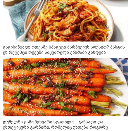
ადმინისტრაციამ “UFO”- ს
ფაილების მორიგი პაკეტი
გამოაქვეყნა
22:30 / 07-08-2026
ინტერნეტში ამაღელვებელი
კადრები ვრცელდება - როგორ
გაგისინჯავთ ოდესმე სპაგეტი ბარბექიუს სოუსით? პასტის
გადაარჩინა 56 წლის კაცმა
ბავშვები აბობოქრებულ ზღვაში
ეს რეცეპტი თქვენი საყვარელი ვახშამი გახდება
დახრჩობას
კატეგორიის ყველა სიახლე
"არის პოლარიზაციის კიდევ უფრო
ღუმელში გამომცხვარი სტაფილო - ჯანსაღი და
გაღრმავების საფრთხე და ...“
ესთეტიკური გარნირი, რომელიც უხდება როგორც