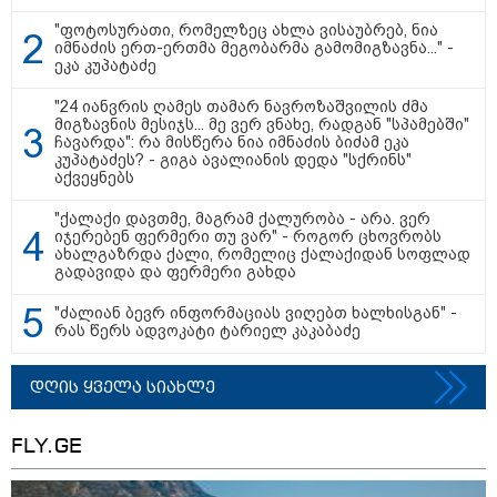
დაზარალებულს?
"ფოტოსურათი, რომელზეც ახლა ვისაუბრებ, ნია
იმნაძის ერთ-ერთმა მეგობარმა გამომიგზავნა..." -
13:36 / 09-08-2026
ეკა კუპატაძე
24 წლის ფეხბურთელს თამაშის
დროს ელვამ დაარტყა,
დაშავდა 12 ადამიანი -
"24 იანვრის ღამეს თამარ ნავროზაშვილის ძმა
ვრცელდება ტრაგიკული
მიგზავნის მესიჯს... მე ვერ ვნახე, რადგან "სპამებში"
მომენტის ამსახველი კადრები
ჩავარდა": რა მისწერა ნია იმნაძის ბიძამ ეკა
ტაილანდიდან
კუპატაძეს? - გიგა ავალიანის დედა "სქრინს"
აქვეყნებს
10:29 / 09-08-2026
"ქალაქი დავთმე, მაგრამ ქალურობა - არა. ვერ
"ვერასდროს ვიფიქრებდი, რომ
იჯერებენ ფერმერი თუ ვარ" - როგორ ცხოვრობს
ჩვენი ცხოვრება შენთან ერთად
ახალგაზრდა ქალი, რომელიც ქალაქიდან სოფლად
ასეთ არარომანტიკულ ფაზაში
გადავიდა და ფერმერი გახდა
შევიდოდა" - თეონა კონტრიძე
ქორწინებიდან 18 წლის თავზე
"ძალიან ბევრ ინფორმაციას ვიღებთ ხალხისგან" -
ქმარს ემოციურ "პოსტს" უძღვნის
რას წერს ადვოკატი ტარიელ კაკაბაძე
დღის ყველა სიახლე
FLY.GE
თბილისი - ანტალია 772.00
ლარიდან