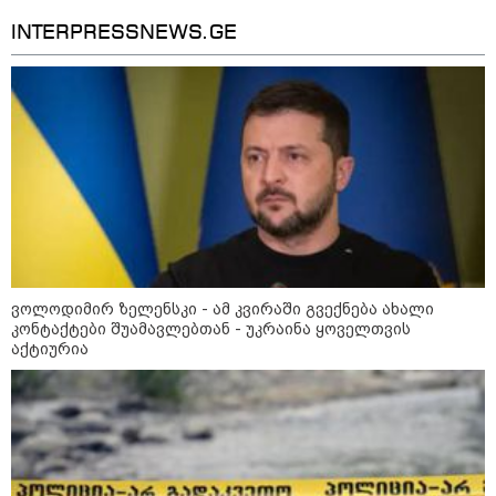
INTERPRESSNEWS.GE
12:34 / 08-08-2026
რას აცხადებს ირაკლი კობახიძე
ელექტროენერგიის რამდენჯერმე
გათიშვასთან დაკავშირებით?
19:32 / 08-08-2026
"სიმბოლურია, რომ კობახიძის
მოღალატეობრივი განცხადება
საქართველოს
თავისუფლებისთვის შეწირული
ვოლოდიმირ ზელენსკი - ამ კვირაში გვექნება ახალი
გმირების მემორიალზე
კონტაქტები შუამავლებთან - უკრაინა ყოველთვის
გაკეთდა" - "ნაციონალური
აქტიურია
მოძრაობა"
19:03 / 08-08-2026
"მკაცრად ვგმობთ ირაკლი
კობახიძის განცხადებას" -
"კოალიცია ცვლილებისთვის"