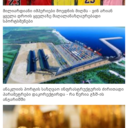
მშობლები სასურველი ზომისა
და მოდელის სასკოლო
მილიარდიანი იმპერიები მოედნის მიღმა - ვინ არიან
ფორმების შეძენას
ყველა დროის ყველაზე მაღალანაზღაურებადი
სპორტსმენები
22:11 / 09-08-2026
წალენჯიხაში, მდინარეში
მამაკაცმა ახალგაზრდა დედა-
შვილის გადარჩენა შეძლო,
თუმცა თავად ძლიერი
დინებიდან გამოსვლა ვეღარ
მოახერხა და წყალმა გაიტაცა
21:52 / 09-08-2026
ვინ არიან ყველა დროის
ყველაზე მაღალანაზღაურებადი
ანაკლიის პორტის საზღვაო ინფრასტრუქტურის ძირითადი
სპორტსმენები
პარამეტრები დაკორექტირდა - რა წერია გზშ-ის
ანგარიშში
კატეგორიის ყველა სიახლე