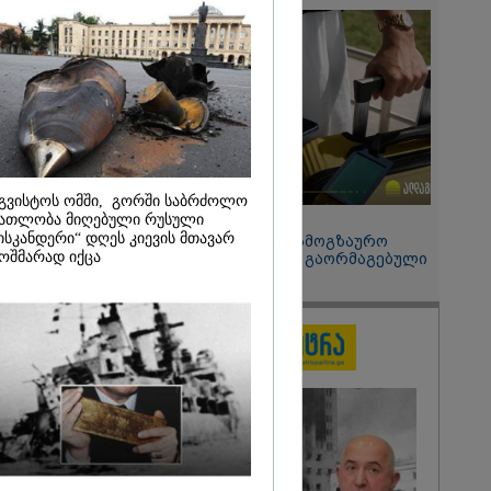
 მეპარება
გი ბარამიძის
ია" - ნიკა
2026
ოყვარე ხალხი
, ყაზახს,
,
ლს,
 ამერიკელს,
გვისტოს ომში, გორში საბრძოლო
მოვიდეს,
ათლობა მიღებული რუსული
15:49 / 06-08-2026
ული... არავინ
ისკანდერი“ დღეს კიევის მთავარ
შეიძინე ალდაგის სამოგზაურო
 არაა" -
ოშმარად იქცა
დაზღვევა და მიიღე გაორმაგებული
ინტერნეტი