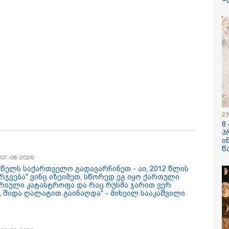
ყარყარაშვილი 
ბარამიძის განც
/ 06-08-2026
09:33 / 05-08-
გება დრო და
"მამის მიე
ნი დღევანდელი
დატოვებულ
23
ტაობა" საკუთარ
თვითნებურ
8
ნ შეგარცხვენთ...
ადამიანი,
პ
ნი შეცდომა არის
ზვიადის ა
ი
შაულის ტოლფასი" -
სიტყვითაც 
წ
უპატაძე ნანუკა
მოხსენიებუ
/ 07-08-2026
ოლიანს
ჯაბაური
/ 05-08-2026
12:20 / 04-08-
8 წელს საქართველო გადავარჩინეთ - აი, 2012 წლის
არჯვება" ვინც იზეიმეთ, სწორედ ეგ იყო ქართული
ღე უწყლოდ და
"როცა კან
რიული კატასტროფა და რაც რუსმა ჯარით ვერ
ოდ გაატარეს, მათ
გამომდინა
, შიდა ღალატით გაინაღდა" - მიხეილ სააკაშვილი
ცხლე დავუბრუნეთ" -
მართებულა
ველი მეზღვაური
რომ ადამია
 რომ 36 მიგრანტი,
ტაძრიდან ა
შორის, ორსული
მგლოვიარე
ნა გადაარჩინა
სიყვარული