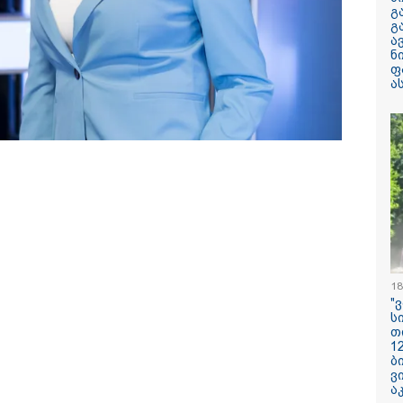
არასრულწლოვნ
გ
მდგომარეობაში
გ
ა
ნ
"ჩანაწერში მამ
ფ
შორის კამათი
ა
მიმდინარეობს - 
დემონსტრირება
რომ ის არა მხ
ეთანხმება იმას,
 საქმე ტექნიკურ პრობლემას
არამედ გარკვე
ვრა შესაძლებელია და არ
წინმსწრებ ინფ
მთარში მასშტაბურ
ფლობდა” - რა 
ჩანაწერში, სადა
აიზრდება"
მამას ესაუბრებ
რატომ ჩაბნელდ
საქართველო მე
გველოდება თუ 
18
ზამთარში მასშ
"
ენერგოკრიზისი 
ს
"პრობლემის მო
თ
დაახლოებით ე
1
დასჭირდება"
ბ
ვ
სასკოლო ფორმ
ა
ჩინეთიდან საქ