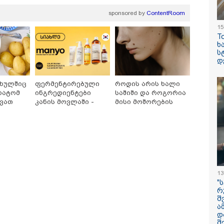
sponsored by
ContentRoom
15
T
ხ
ს
ილისი - ჰერაკლიონი
თბილისი - ბუდაპეშტი
თბილისი - 
დ
70.80 ლარიდან
1402.60 ლარიდან
ლარიდან
ფხულშიც
ფერმენტირებული
როდის არის ხალი
რატომ
ინგრედიენტები
საშიში და როგორია
ქვათ
კანის მოვლაში -
მისი მოშორების
ე ცხელ
კორეული
მარტივი და
ინოვაციური ბრენდი
უსაფრთხო გზები
Manyo
15:42 / 07-08-2026
საქართველოშია
"საიდან იცის, მა
სინამდვილეში 
13
ხდებოდა... აფხ
"
ომში თუ არ ვცდ
რ
შ
სამჯერ არის ნა
ა
არც ერთხელ 10
დ
ცდებოდა" - გია
შ