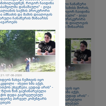
ის ამ
ანიხილავდნენ, როგორ ჩაიდინა
"მოვიპოვეთ ფარული ჩანაწერი
 ჩაგდებას?"
აბაშვილმა დანაშაული" - გიგა
ნია იმნაძესა და მამამისს შორის,
ვალიანის საქმის პროკურორი
განიხილავდნენ, როგორ ჩაიდინა
ია იმნაძის და მამის დიალოგის
გაბაშვილმა დანაშაული" - გიგა
ა-შვილს
არული ჩანაწერის შინაარსს
ავალიანის საქმის პროკურორი
საჯაროებს
ნია იმნაძის და მამის დიალოგის
ნია იმნაძე
ფარული ჩანაწერის შინაარსს
ს ახდენს,
ასაჯაროებს
ოლოდ
 რაც მოხდა,
ულ
ორმაციასაც
ისმის ფარულ
ც იმნაძე
ა?
ა
სამედ და
არა
:21 / 07-08-2026
ტაბური
ვიდეოს ნახვა ჩემთვის იყო
-
იკვდილი - ისეთი ხმა აქვს,
გვარებას
18:21 / 07-08-2026
ითქოს ეხვეწება, ცუდად არის" -
რთი თვე
"ვიდეოს ნახვა ჩემთვის იყო
2 წლის წინ გაუჩინარებული
სიკვდილი - ისეთი ხმა აქვს,
იჭის დედა გავრცელებულ
თითქოს ეხვეწება, ცუდად არის" -
იდეოზე პირველ კომენტარს
12 წლის წინ გაუჩინარებული
ების
კეთებს
ბიჭის დედა გავრცელებულ
ართველოში