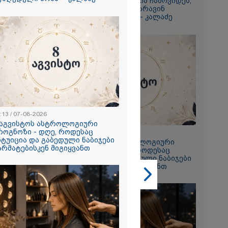
ამერიკელს, შეუძლია ჩამოვიდეს,
დახარჯოს ფული... არავინ
გიორგი
შეზღუდული არაა" - კალაძე
ხადებაზე
2026
რ ცოტნესთვის
 სახლში
:13 / 07-08-2026
ად ცხოვრობს
 აგვისტოს ასტროლოგიური
 რომელიც
როგნოზი - დღე, როდესაც
23:13 / 07-08-2026
ნდერძში ერთი
ნტუიცია და გაბედული ნაბიჯები
8 აგვისტოს ასტროლოგიური
კი არ არის
არმატებისკენ მიგიყვანთ
პროგნოზი - დღე, როდესაც
ლი" - ანა
ინტუიცია და გაბედული ნაბიჯები
2026
წარმატებისკენ მიგიყვანთ
ონიკიდან
რე,
დ მიგვაჩნია,
ნის გასვენება
რ მოხდეს, ეს
ს ისეთი
თა უნდა