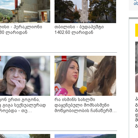
ა
13:24 / 07-08-2026
"საქართველოს
ისი - ჰერაკლიონი
თბილისი - ბუდაპეშტი
თქვენზე ნაკლებ
.80 ლარიდან
1402.60 ლარიდან
მებრძოლის დე
ვატირე!" - რას 
გიორგი ბარამი
პროკურატურის
განცხადების შე
პ
ვონ ერთი გოგონა,
რა ისმინს სახლში
გ
ც გიგა სექსუალურად
დაყენებული მომსასმენი
გ
როებდა - თუ
მოწყობილობის ჩანაწერში,
დ
ჩნდება 10 000 ლარს
სადაც ნია იმნაძე მამას
/ 07-08-2026
14:20 / 07-08-
მ
ციალურად, სახალხოდ
ესაუბრება?
გ
ვცემ" - ეკა კუპატაძე
8 წელს საქართველო
"ჩემი აზრი
არჩინეთ - აი, 2012
გაუსწრო ა
ხადებას ავრცელებს
"გამარჯვება" ვინც
არის ეს კა