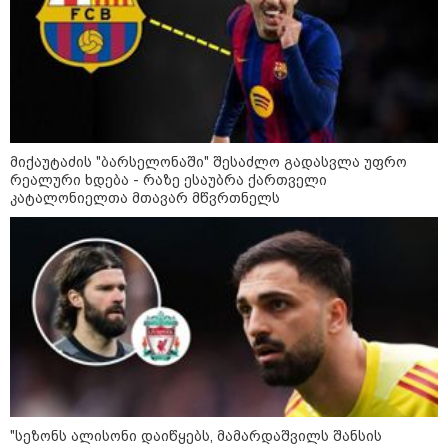
მიქაუტაძის "ბარსელონაში" შესაძლო გადასვლა უფრო
რეალური ხდება - რაზე ესაუბრა ქართველი
კატალონიელთა მთავარ მწვრთნელს
09:00 / 07-08-2026
18 წელი აგვისტოს ომიდან - ტრაგიკული
მოვლენების ქრონოლოგია, რომელიც
შესაძლოა, აღარ გვახსოვს
22:28 / 07-08-2026
"სეზონს ალისონი დაიწყებს, მამარდაშვილს შანსის
სად იზღუდება მოძრაობა -