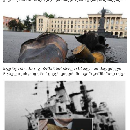
მკვლელობა პირდაპირ ეთერში:
ბარამიძე კი ტყუის"
ცნობილ "ტიკტოკერს" ლაივის
დროს ესროლეს, ის ადგილზე
გარდაიცვალა - რას ამბობს
მომხდარზე მექსიკის პოლიცია
კატეგორიის ყველა სიახლე
აგვისტოს ომში, გორში საბრძოლო ნათლობა მიღებული
რუსული „ისკანდერი“ დღეს კიევის მთავარ კოშმარად იქცა
2008 წლის რუსეთ-საქართველოს
ომის მე-18 წლისთავთან
დაკავშირებით ადმინისტრაციულ
შენობებზე სახელმწიფო დროშები
დაეშვა
გიორგი ბარამიძე - ომის პირველ
დღეებში, ტყვეების გაცვლის, თუ
სხვა მძიმე პროცესების