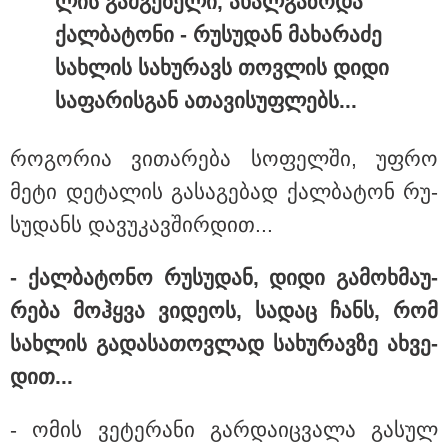
ლის გამ­გე­ბე­ლი, ახალ­გაზ­რდა
ქალ­ბა­ტო­ნი - რუ­სუ­დან მა­ხა­რა­ძე
სასკოლო ფორმების ჩინეთიდან
სახ­ლის სა­ხუ­რავს თოვ­ლის დიდი
საქართველოში მოწოდება სამ
ეტაპად მოხდება - დეტალები
სა­ფა­რის­გან ათა­ვი­სუფ­ლებს...
რო­გო­რია ვი­თა­რე­ბა სო­ფელ­ში, უფრო
მეტი დე­ტა­ლის გა­სა­გე­ბად ქალ­ბა­ტონ რუ­
სუ­დანს და­ვუ­კავ­შირ­დით...
- ქალ­ბა­ტო­ნო რუ­სუ­დან, დიდი გა­მოხ­მა­უ­
რე­ბა მოჰ­ყვა ვი­დე­ოს, სა­დაც ჩანს, რომ
სახ­ლის გა­და­სა­თოვ­ლად სა­ხუ­რავ­ზე ახ­ვე­
დით...
- ომის ვე­ტე­რა­ნი გარ­და­იც­ვა­ლა გა­სულ