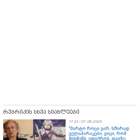
დაწერილია
12:20 / 04-08-2026
"როცა კანონიკიდან
გამომდინარე, მართებულად
მიგვაჩნია, რომ ადამიანის
გასვენება ტაძრიდან არ მოხდეს,
ეს მგლოვიარეს ისეთი
სიყვარულითა უნდა ავუხსნათ,
რომ შფოთვა არ დაიბადოს" -
დედა სიდონია
კატეგორიის ყველა სიახლე
მკითხველის რჩევით
რუბრიკის სხვა სიახლეები
17:24 / 07-08-2026
"მარტო როცა ვარ, ხშირად
ველაპარაკები, ვიცი, რომ
მისმენს, ვფიქრობ, თავზე