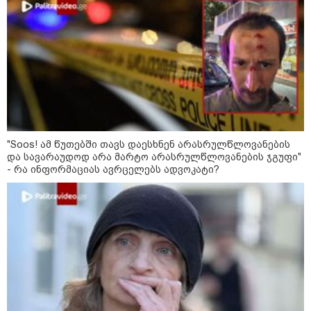
- რუსს, ყაზახს, უკრაინელს,
შვეიცარიელს, იტალიელს,
ამერიკელს, შეუძლია
ჩამოვიდეს, დახარჯოს ფული...
არავინ შეზღუდული არაა" -
კალაძე
კატეგორიის ყველა სიახლე
"Soos! ამ წუთებში თავს დაესხნენ არასრულწლოვანების
და სავარაუდოდ არა მარტო არასრულწლოვანების ჯგუფი"
- რა ინფორმაციას ავრცელებს ადვოკატი?
„რიკოთის მსგავსი რთული
საინჟინრო ობიექტების მოვლა-
პატრონობა განსაკუთრებულ
პასუხისმგებლობას მოითხოვს“-
რატომ გახდა საჭირო გზების
მოვლა-პატრონობისთვის
სახელმწიფო კომპანიის შექმნა
„რუსთაველზე მდებარე
სასტუმროები 40-50%-იან
გაუქმებებს იღებენ, საკმაოდ დიდი
ზარალისკენ წავალთ - მეგონა,
ვიღაც მოიფიქრებდა და ბიზნესს