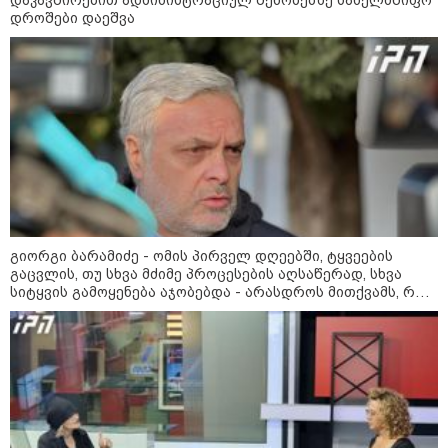
დროშები დაეშვა
გიორგი ბარამიძე - ომის პირველ დღეებში, ტყვეების
გაცვლის, თუ სხვა მძიმე პროცესების აღსაწერად, სხვა
სიტყვის გამოყენება აჯობებდა - არასდროს მითქვამს, რომ
ჩვენები ხელებაწეულს ან დატყვევებულს "ხვრეტდნენ", ეგ
09:52 / 07-08-2026
არასდროს მინახავს და არც რაიმე ფაქტი ვიცი
"რაკეტები ჩვენც გვჭირდება" - დონალდ
ტრამპი უკრაინისთვის Patriot-ის
რაკეტების გაგზავნაზე