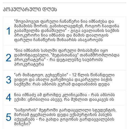
გადავცემ" - ეკა კუპატაძე
განცხადებას ავრცელებს
პოპულარული დღეს
რა ისმინს სახლში დაყენებული
მომსასმენი მოწყობილობის
"მოვიპოვეთ ფარული ჩანაწერი ნია იმნაძესა და
ჩანაწერში, სადაც ნია იმნაძე
მამამისს შორის, განიხილავდნენ, როგორ ჩაიდინა
მამას ესაუბრება?
გაბაშვილმა დანაშაული" - გიგა ავალიანის საქმის
პროკურორი ნია იმნაძის და მამის დიალოგის
ფარული ჩანაწერის შინაარსს ასაჯაროებს
"ამ ვიდეოს ნახვა ჩემთვის იყო
"ნია იმნაძის სახლში ფარული მოსასმენი იყო
სიკვდილი" - რას ამბობს
დამონტაჟებული, "მეტასთანაც" თანამშრომლობდა
დაკარგული 17 წლის ბიჭის დედა
პროკურატურა" - რა დეტალებზე საუბრობს
ვიდეოკადრებზე, სადაც შვილის
პროკურატურა
განწირული ვედრების ხმა
ამოიცნო
"არ მიმატოვო, გეხვეწები" - 12 წლის წინანდელი
ვიდეო და ახალი გარემოება დაკარგული ბიჭის
საქმეში: რას ამბობს გურამ დადიანიძის დედა
ნია იმნაძე ამ დრომდე კლინიკაშია - რას ამბობს
ექიმი: ცნობილია ასევე, რა მუხლით დააკავეს ის
პოლიტიკა
"სამგორის" მეტროში გარდაცვლილი სტუდენტის,
მარიამ ტყემალაძის დედა ექსპერტიზის პასუხს
აქვეყნებს - რა გახდა გოგონას გარდაცვალების
მიზეზი?