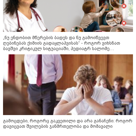
სიკვდილი - ისეთი ხმა აქვს,
თითქოს ეხვეწება, ცუდად არის"
- 12 წლის წინ გაუჩინარებული
ბიჭის დედა გავრცელებულ
ვიდეოზე პირველ კომენტარს
აკეთებს
კატეგორიის ყველა სიახლე
„ნუ ენდობით მწერების ბადეს და ნუ გამოიწვევთ
ღებინებას ქიმიის გადაყლაპვისას“ - როგორ ვიხსნათ
ბავშვი კრიტიკულ სიტუაციაში, პედიატრ სალომე
ახვლედიანის რჩევები
პაატა ზაქარეიშვილის მწვავე
პასუხი გიორგი ბარამიძის
სკანდალურ განცხადებაზე -
"ყველაფერი დეტალურად ვიცი...
კამანში მოკლული ქართველები მე
გადმოვასვენე... ბარამიძე კი
ტყუის"
აგვისტოს ომში, გორში
საბრძოლო ნათლობა მიღებული
გამოცდები, როგორც გაკვეთილი და არა განაჩენი: როგორ
რუსული „ისკანდერი“ დღეს კიევის
დავიცვათ შვილების ჯანმრთელობა და მომავალი
მთავარ კოშმარად იქცა