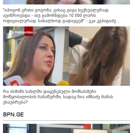
შეხვდებოდა“
"იპოვონ ერთი გოგონა, ვისაც გიგა სექსუალურად
„ფასები 2-3 წელში გაორმაგდება“
ავიწროებდა - თუ გამოჩნდება 10 000 ლარს
- ლოკაციები თბილისის
ოფიციალურად, სახალხოდ გადავცემ" - ეკა კუპატაძე
შემოგარენში, სადაც შესაძლოა,
განცხადებას ავრცელებს
მიწები გაძვირდეს
სამართალი
რა ისმინს სახლში დაყენებული მომსასმენი
მოწყობილობის ჩანაწერში, სადაც ნია იმნაძე მამას
ესაუბრება?
BPN.GE