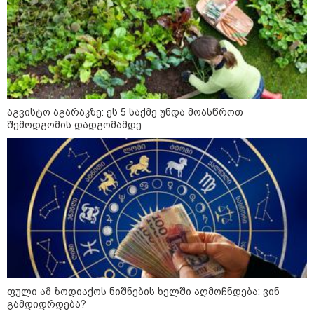
მიწოდება, რომ მასწავლებელი
სექსუალურად ავიწროებდა,
კატეგორიის ყველა სიახლე
ფაქტობრივად, წაქეზება იყო" -
პროკურორი
აგვისტო აგარაკზე: ეს 5 საქმე უნდა მოასწროთ
შემოდგომის დადგომამდე
ფული ამ ზოდიაქოს ნიშნების ხელში აღმოჩნდება: ვინ
კატეგორიები
გამდიდრდება?