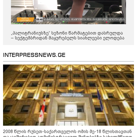
დადგომამდე
ფული ამ ზოდიაქოს ნიშნების
„პალიტრანიუსზე“ სეზონი წარმატებით დასრულდა
ხელში აღმოჩნდება: ვინ
– სექტემბრიდან მაყურებელს სიახლეები ელოდება
გამდიდრდება?
INTERPRESSNEWS.GE
როგორ ჩავიცვათ 40 წლის
შემდეგ: მილიონერების
სტილისტის 8 ოქროს წესი და
აუცილებელი სამოსი
მსოფლიო
2008 წლის რუსეთ-საქართველოს ომის მე-18 წლისთავთან
დაკავშირებით ადმინისტრაციულ შენობებზე სახელმწიფო