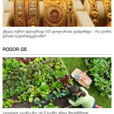
უნცია ოქრო დღიურად 101 დოლარით გაძვირდა - რა ღირს
გრამი საქართველოში?
ROGOR.GE
კატეგორიები
დღის ზოგადი
10
ასტროლოგიური
პროგნოზი
აგვისტო
აგვისტო აგარაკზე: ეს 5 საქმე უნდა მოასწროთ