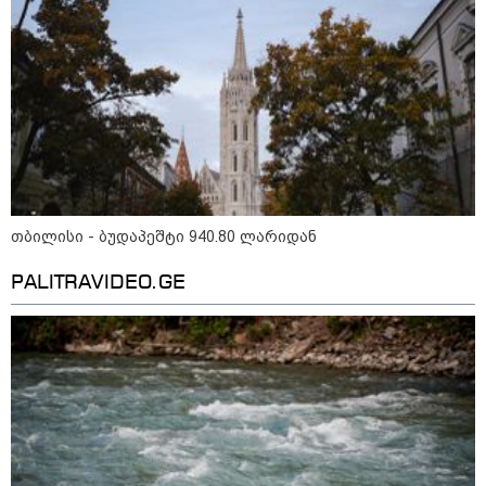
მილიარდიანი იმპერიები მოედნის
მიღმა - ვინ არიან ყველა დროის
ყველაზე მაღალანაზღაურებადი
სპორტსმენები
ანაკლიის პორტის საზღვაო
ინფრასტრუქტურის ძირითადი
პარამეტრები დაკორექტირდა - რა
წერია გზშ-ის ანგარიშში
თბილისი - ბუდაპეშტი 940.80 ლარიდან
PALITRAVIDEO.GE
უნცია ოქრო დღიურად 101
დოლარით გაძვირდა - რა ღირს
გრამი საქართველოში?