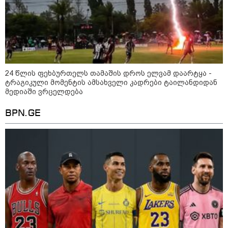
შეზღუდვა საწვავის ჩასხმაზე - რა
ინფორმაციას აქვეყნებს "დემოკრატიის
კვლევის ინსტიტუტი“
14:23 / 05-08-2026
ევროპელმა და რუსმა ყოფილმა
24 წლის ფეხბურთელს თამაშის დროს ელვამ დაარტყა -
მაღალჩინოსნებმა უკრაინაში
ომთან დაკავშირებით
ტრაგიკული მომენტის ამსახველი კადრები ტაილანდიდან
მოლაპარაკებები გამართეს - რა
მედიაში ვრცელდება
არის ცნობილი შეხვედრაზე
BPN.GE
09:55 / 05-08-2026
მორიგი თავდასხმა Wildberries-
ის საწყობზე - დრონებით
თავდასხმის შემდეგ, ტულას
ოლქში მდებარე საწყობში
ხანძარია
09:12 / 05-08-2026
14 გარდაცვლილი, 22
დაშავებული, მასშტაბური