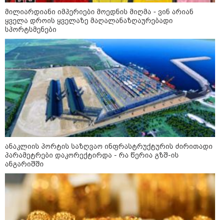
ხანძარი - რუსეთმა კიევზე
იერიში ბალისტიკური
მილიარდიანი იმპერიები მოედნის მიღმა - ვინ არიან
რაკეტებით მიიტანა
ყველა დროის ყველაზე მაღალანაზღაურებადი
სპორტსმენები
14:13 / 04-08-2026
მორიგი თავდასხმა რუსეთში,
ნავთობგადამამუშავებელ
ქარხანაზე - რა დეტალებია
ცნობილი
კატეგორიის ყველა სიახლე
ანაკლიის პორტის საზღვაო ინფრასტრუქტურის ძირითადი
პარამეტრები დაკორექტირდა - რა წერია გზშ-ის
ანგარიშში