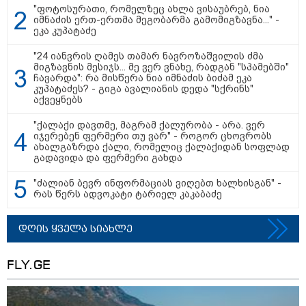
"ფოტოსურათი, რომელზეც ახლა ვისაუბრებ, ნია
იმნაძის ერთ-ერთმა მეგობარმა გამომიგზავნა..." -
ეკა კუპატაძე
12:34 / 08-08-2026
"24 იანვრის ღამეს თამარ ნავროზაშვილის ძმა
მიგზავნის მესიჯს... მე ვერ ვნახე, რადგან "სპამებში"
რას აცხადებს ირაკლი კობახიძე
ჩავარდა": რა მისწერა ნია იმნაძის ბიძამ ეკა
ელექტროენერგიის რამდენჯერმე
კუპატაძეს? - გიგა ავალიანის დედა "სქრინს"
აქვეყნებს
გათიშვასთან დაკავშირებით?
"ქალაქი დავთმე, მაგრამ ქალურობა - არა. ვერ
იჯერებენ ფერმერი თუ ვარ" - როგორ ცხოვრობს
19:32 / 08-08-2026
ახალგაზრდა ქალი, რომელიც ქალაქიდან სოფლად
"სიმბოლურია, რომ კობახიძის
გადავიდა და ფერმერი გახდა
მოღალატეობრივი განცხადება
საქართველოს
"ძალიან ბევრ ინფორმაციას ვიღებთ ხალხისგან" -
თავისუფლებისთვის შეწირული
რას წერს ადვოკატი ტარიელ კაკაბაძე
გმირების მემორიალზე
გაკეთდა" - "ნაციონალური
მოძრაობა"
დღის ყველა სიახლე
19:03 / 08-08-2026
"მკაცრად ვგმობთ ირაკლი
FLY.GE
კობახიძის განცხადებას" -
"კოალიცია ცვლილებისთვის"