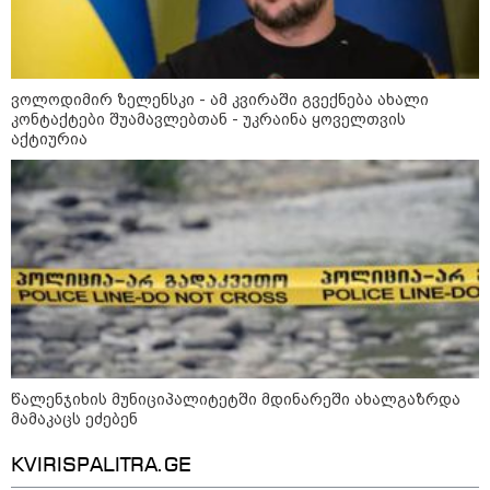
ინფორმაციას ავრცელებს
ხარკოვის მერი?
ვოლოდიმირ ზელენსკი - ამ კვირაში გვექნება ახალი
10:02 / 09-08-2026
კონტაქტები შუამავლებთან - უკრაინა ყოველთვის
"ქართული ოცნება” ხელს
უწყობს ირანული
აქტიურია
ტერორისტული ქსელების
უკანონო გაფართოებას, თუმცა
მაინც ამერიკას უყენებს
მოთხოვნებს?" - ჯო უილსონი
კატეგორიის ყველა სიახლე
წალენჯიხის მუნიციპალიტეტში მდინარეში ახალგაზრდა
ბენიამინ ნეთანიაჰუ - ისრაელი
მამაკაცს ეძებენ
უარყოფს 15-პუნქტიან დოკუმენტს
- „ღაზადან“ ძალების გაყვანა არ
KVIRISPALITRA.GE
მოხდება, სანამ „ჰამასი“