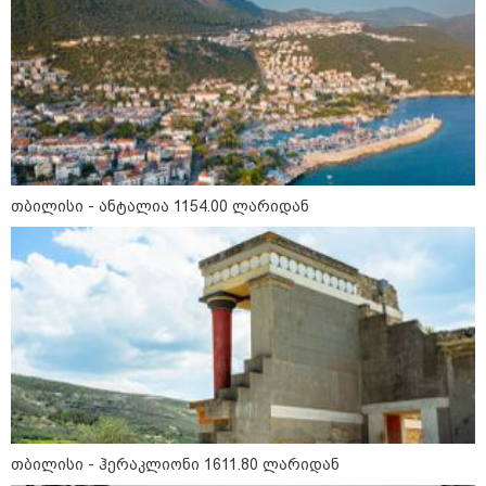
16:33 / 08-08-2026
"გიორგი ბარამიძემ რაღაც
არასწორად ჩამოაყალიბა,
მაგრამ ნამდვილად არ
ეკუთვნის წიხლი ივანიშვილის
ღალატზე დაფუძნებული
დიქტატურის მსახურებისგან" -
მიხეილ სააკაშვილი
თბილისი - ანტალია 1154.00 ლარიდან
16:22 / 08-08-2026
"აი, ეს არის სამშობლოს
ღალატი" - როგორ ეხმაურება
ნიკა გვარამია აგვისტოს ომთან
დაკავშირებით ირაკლი
კობახიძის განცხადებას?
კატეგორიის ყველა სიახლე
თბილისი - ჰერაკლიონი 1611.80 ლარიდან