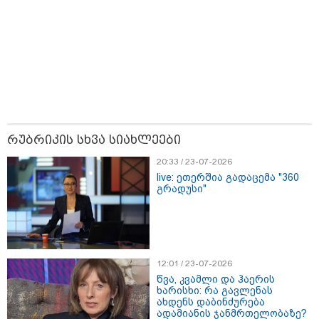
წალენჯიხაში, მდინარეში
ახალგაზრდა კაცს ეძებენ -
მანამდე მაშველებმა 2 ბავშვისა
და 1 ქალის გადარჩენა მოახერხეს
კიდევ ერთ დაკარგული
რუბრიკის სხვა სიახლეები
ახალგაზრდა - ოჯახი 26 წლის
ბიჭს 10 წელია ეძებს
20:33 / 23-07-2026
live: ეთერშია გადაცემა "360
გრადუსი"
24 წლის ფეხბურთელს თამაშის
დროს ელვამ დაარტყა -
ტრაგიკული მომენტის ამსახველი
კადრები ტაილანდიდან მედიაში
ვრცელდება
12:01 / 23-07-2026
წვა, კვამლი და ჰაერის
ხარისხი: რა გავლენას
"ყოველთვის ჩემზე უკეთესს
ახდენს დაბინძურება
მხდიდი - შენი ავადმყოფობითაც
ადამიანის ჯანმრთელობაზე?