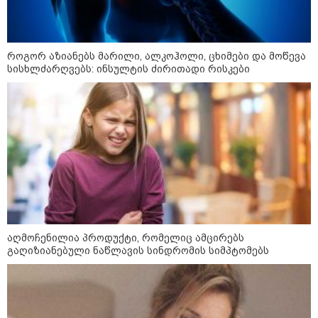
"გონებაში ვალაგებდი, ეს ამბავი
როგორ აზიანებს მარილი, ალკოჰოლი, ცხიმები და მოწევა
პირველად ვისთვის მეთქვა, ვის
სისხლძარღვებს: ინსულტის ძირითადი რისკები
უნდა ჩავექოლე“
"ძალიან მძიმეა ჩემთვის ის, რაც
ახლა გითხარით“
"ეს უზნეო გზა
ხელისუფლებისთვის ცუდად
აღმოჩენილია პროდუქტი, რომელიც ამცირებს
მთავრდება ხოლმე“
გაღიზიანებული ნაწლავის სინდრომის სიმპტომებს