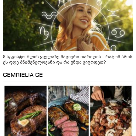
8 აგვისტო წლის ყველაზე მაგიური თარიღია - რატომ არის
ეს დღე მნიშვნელოვანი და რა უნდა ვიცოდეთ?
GEMRIELIA.GE
11:17 / 08-08-2026
არშემდგარი ქორწინება 15 წლით უფროს
ქართველთან - ალინა კაბაევას
საიდუმლო ცხოვრება: როგორ
გამოიყურებოდა ის პლასტიკურ
ოპერაციებამდე