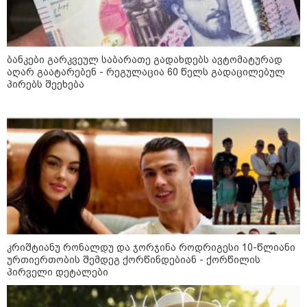
„ნაციონალური მოძრაობა“ -
სიმბოლურია, რომ კობახიძის
ბანკები გარკვეულ საბარათე გადახდებს ავტომატურად
მოღალატეობრივი განცხადება
აღარ გაატარებენ - რეგულაცია 60 წელს გადაცილებულ
საქართველოს
პირებს შეეხება
თავისუფლებისთვის შეწირული
გმირების მემორიალზე გაკეთდა
პაატა ზაქარეიშვილი -
შეუძლებელია ბარამიძის
განცხადება შეესაბამებოდეს
სინამდვილეს, ეს არის მისი
მოსაზრება, აბსოლუტურად
ამოვარდნილი რეალობიდან - არ
მიმაჩნია, რომ ამის გამო მის
წინააღმდეგ სისხლის სამართლის
საქმე უნდა აღიძრას
მოზაიკა
კრიშტიანუ რონალდუ და ჯორჯინა როდრიგესი 10-წლიანი
ურთიერთობის შემდეგ ქორწინდებიან - ქორწილის
პირველი დეტალები