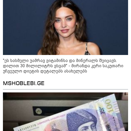
იტალიამ ყველა ქალაქში
განგაშის წითელი დონე
გამოაცხადა
კატეგორიის ყველა სიახლე
"ეს სასმელი უამრავ ვიტამინსა და მინერალს შეიცავს.
დილით 30 მილილიტრს ვსვამ" - მირანდა კერი საკუთარი
უჩვეულო დიეტის დეტალებს ასახელებს
ვახტანგ კაპანაძე - დიახ, ომი
MSHOBLEBI.GE
დაიწყო რუსეთმა და წერტილი!
აშშ-მა საქართველოში
დაფუძნებული კრიპტოკომპანია
დაასანქცირა