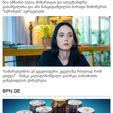
ნია იმნაძის ბებია მიმართვას და ალექსანდრე
გაბაშვილისა და ანი ნასყიდაშვილის პირადი მიმოწერის
"სქრინებს" ავრცელებს
"სა­მარ­ცხვი­ნოა ეს ყვე­ლა­ფე­რი, ყვე­ლა­ზე რბი­ლად რომ
ვთქვა!" - ნანკა კალატოზიშვილი გიორგი ბარამიძის
განცხადებას ეხმაურება
11:36 / 08-08-2026
BPN.GE
წელიწადნახევარში საქართველოში 164
ადამიანი დაიკარგა - 57 პირს ამ დრომდე
ეძებენ