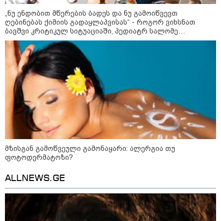
„ნუ ენდობით მწერების ბადეს და ნუ გამოიწვევთ
დღის ზოგადი
ღებინებას ქიმიის გადაყლაპვისას“ - როგორ ვიხსნათ
8
ასტროლოგიური
ბავშვი კრიტიკულ სიტუაციაში, პედიატრ სალომე
ახვლედიანის რჩევები
პროგნოზი
აგვისტო
8 აგვისტო ახალ შთაგონებასა და ემოციურ სიახლოვეს
მოიტანს. გაიზრდება ინტერესი შემოქმედებითი საქმიანობისა
და კულტურული ღონისძიებების მიმართ. საღამო
განსაკუთრებით ხელსაყრელია საყვარელ ადამიანებთან
დროის გასატარებლად და თბილი, გულახდილი
საუბრებისთვის.
მზისგან გამოწვეული გამონაყარი: ალერგია თუ
ფოტოდერმატოზი?
ALLNEWS.GE
აგვისტო აგარაკზე: ეს 5 საქმე
უნდა მოასწროთ შემოდგომის
დადგომამდე