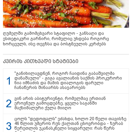
22:30 / 07-08-2026
ინტერნეტში ამაღელვებელი
კადრები ვრცელდება - როგორ
გადაარჩინა 56 წლის კაცმა
ბავშვები აბობოქრებულ ზღვაში
დახრჩობას
ღუმელში გამომცხვარი სტაფილო - ჯანსაღი და
ესთეტიკური გარნირი, რომელიც უხდება როგორც
ხორცეულს, ისე თევზსა და ბოსტნეულის კერძებს
კატეგორიის ყველა სიახლე
კვირის კითხვადი სტატიები
"განიხილავდნენ, როგორ ჩაიდინა გაბაშვილმა
დანაშაული" - გიგა ავალიანის საქმის პროკურორი
ნია იმნაძის და მამის დიალოგის ფარული
"უნდა დაგვხვრიტოთ? - არა,
ჩანაწერის შინაარსს ასაჯაროებს
თქვენი დახვრეტა რაში გვაწყობს,
გუდაუთაში ქართველ ტყვეებში
ვინ არის აბიტურიენტი, რომელმაც ერთიან
უნდა გადაგცვალოთ..."
ეროვნულ გამოცდებზე, ყველა საგანში
მაქსიმალური ქულა მიიღო
ცოლს "დედოფალს" ეძახდა, ხოლო 20 წელი თავისზე
როდის დაიწყო რეალურად
46 წლით უმცროს რუს ქალთან ცხოვრობდა - ზურაბ
საქართველო-რუსეთის ომი და
წერეთლის უკანასკნელი სიყვარული: რას წერს
მთავარი შეცდომა, რომელიც