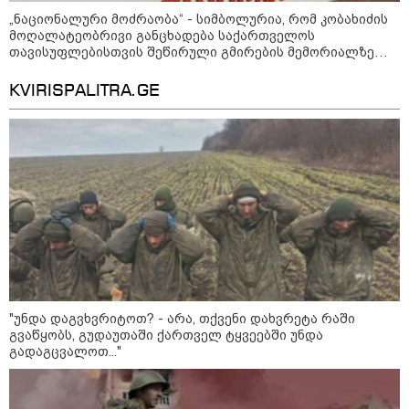
დაკავშირებით ირაკლი
„ნაციონალური მოძრაობა“ - სიმბოლურია, რომ კობახიძის
კობახიძის განცხადებას?
მოღალატეობრივი განცხადება საქართველოს
თავისუფლებისთვის შეწირული გმირების მემორიალზე
გაკეთდა
კატეგორიის ყველა სიახლე
KVIRISPALITRA.GE
რა არის ცნობილი,
საქართველოში დაფუძნებულ
კრიპტოკომპანიაზე, რომელიც
აშშ-ს სახაზინო დეპარტამენტმა
დაასანქცირა
აზერბაიჯანის რკინიგზა ბაქო-
"უნდა დაგვხვრიტოთ? - არა, თქვენი დახვრეტა რაში
თბილისი-ბაქოს საერთაშორისო
გვაწყობს, გუდაუთაში ქართველ ტყვეებში უნდა
მარშრუტზე ბილეთების გაყიდვის
გადაგცვალოთ..."
პერიოდს ახანგრძლივებს