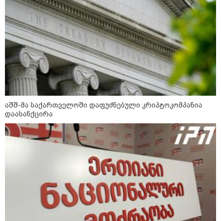
საქართველოს
თავისუფლებისთვის შეწირული
გმირების მემორიალზე
გაკეთდა" - "ნაციონალური
მოძრაობა"
19:03 / 08-08-2026
"მკაცრად ვგმობთ ირაკლი
კობახიძის განცხადებას" -
"კოალიცია ცვლილებისთვის"
აშშ-მა საქართველოში დაფუძნებული კრიპტოკომპანია
დაასანქცირა
16:33 / 08-08-2026
"გიორგი ბარამიძემ რაღაც
არასწორად ჩამოაყალიბა,
მაგრამ ნამდვილად არ
ეკუთვნის წიხლი ივანიშვილის
ღალატზე დაფუძნებული
დიქტატურის მსახურებისგან" -
მიხეილ სააკაშვილი
16:22 / 08-08-2026
"აი, ეს არის სამშობლოს
ღალატი" - როგორ ეხმაურება
ნიკა გვარამია აგვისტოს ომთან