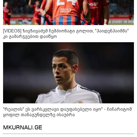
მორიგი თავდასხმა Wildberries-
ის საწყობზე - დრონებით
თავდასხმის შემდეგ, ტულას
ოლქში მდებარე საწყობში
ხანძარია
[VIDEOS] ზივზივაძემ ჩემპიონატი გოლით, "ჰაიდენჰაიმმა"
კი გამარჯვებით დაიწყო
09:12 / 05-08-2026
14 გარდაცვლილი, 22
დაშავებული, მასშტაბური
ხანძარი - რუსეთმა კიევზე
იერიში ბალისტიკური
რაკეტებით მიიტანა
14:13 / 04-08-2026
მორიგი თავდასხმა რუსეთში,
ნავთობგადამამუშავებელ
ქარხანაზე - რა დეტალებია
"რეალის" ეს ვარსკვლავი დაუფასებელი იყო" - ჩიჩარიტომ
ცნობილი
ყოფილ თანაგუნდელზე ისაუბრა
MKURNALI.GE
კატეგორიის ყველა სიახლე