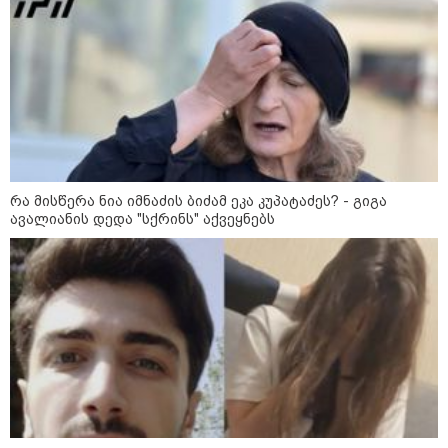
11:13 / 05-08-2026
Hisense წარმოგიდგენთ გზავნილს "ინოვაციები
უკეთესი ცხოვრებისათვის" FIFA-ს 2026 წლის
მსოფლიო ჩემპიონატზე™
რა მისწერა ნია იმნაძის ბიძამ ეკა კუპატაძეს? - გიგა
ავალიანის დედა "სქრინს" აქვეყნებს
15:49 / 06-08-2026
შეიძინე ალდაგის სამოგზაურო დაზღვევა და
მიიღე გაორმაგებული ინტერნეტი
საზოგადოება