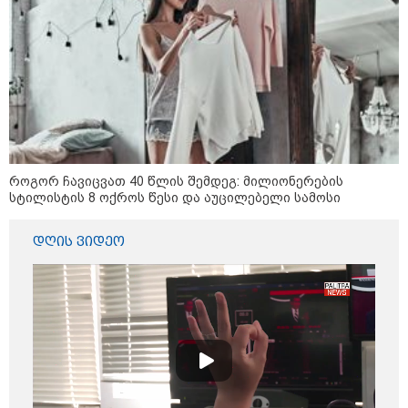
"სა­მარ­ცხვი­ნოა ეს ყვე­ლა­ფე­რი,
ყვე­ლა­ზე რბი­ლად რომ ვთქვა!" -
ნანკა კალატოზიშვილი გიორგი
ბარამიძის განცხადებას
ეხმაურება
"ეს ის ადგილია, საიდანაც
გუშინდელი ვიდეო ვირუსულად
გავრცელდა.... დანარჩენი თქვენ
როგორ ჩავიცვათ 40 წლის შემდეგ: მილიონერების
განსაჯეთ, რამდენად
სტილისტის 8 ოქროს წესი და აუცილებელი სამოსი
შესაძლებელია აქ ადამიანის
გადავარდნა" - რა კადრებს
აქვეყნებს კობა ახალაძე
დღის ვიდეო
მლეთიდან, სადაც 12 წლის წინ
გურამ დადიანიძე გაუჩინარდა?
პოლიტიკა