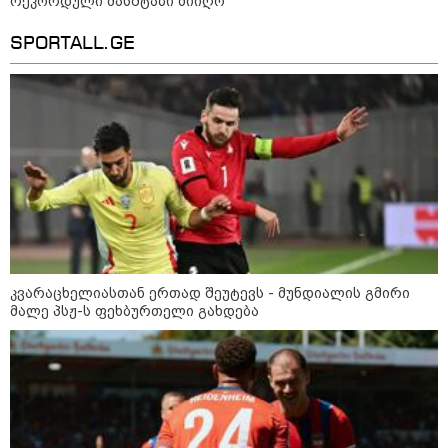
რეკორდული მასშტაბი მიიღო
SPORTALL.GE
12:46 / 07-08-2026
ოკუპირებულ აფხაზეთში საწვავის
დეფიციტია, კილომეტრიანი რიგები და
შეზღუდვა საწვავის ჩასხმაზე - რა
ინფორმაციას აქვეყნებს "დემოკრატიის
კვლევის ინსტიტუტი“
კვარაცხელიასთან ერთად შეუტევს - მუნდიალის გმირი
14:23 / 05-08-2026
მალე პსჟ-ს ფეხბურთელი გახდება
ევროპელმა და რუსმა ყოფილმა
მაღალჩინოსნებმა უკრაინაში
ომთან დაკავშირებით
მოლაპარაკებები გამართეს - რა
არის ცნობილი შეხვედრაზე
09:55 / 05-08-2026