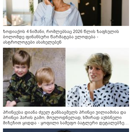
აშშ-მა საქართველოში
დაფუძნებული კრიპტოკომპანია
დაასანქცირა
ზოდიაქოს 4 ნიშანი, რომლებსაც 2026 წლის ზაფხულის
ბოლომდე ფინანსური წარმატება ელოდება -
18:35 / 08-08-2026
ასტროლოგები ასახელებენ
"ბულგარეთის საჰაერო
სივრცეში დრონი აფეთქდა" -
ბულგარეთის პრემიერ-მინისტრი
17:13 / 08-08-2026
"დასავლეთმა საქართველო
ჩვენ წინააღმდეგ
გეოპოლიტიკური ბრძოლის
უგუნურ იარაღად გამოიყენა" -
დიმიტრი მედვედევი
პრინცესა დიანა ძველ ტანსაცმელს პრინცი უილიამისა და
პრინცი ჰარის გამო, მოულოდნელად, ხშირად აუხსნელი
მიზეზით ყიდდა - ყოფილი სამეფო ბატლერი დეტალებზე
23:40 / 07-08-2026
საკუთარ წიგნში საუბრობს