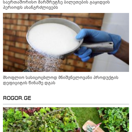
საერთაშორისო მარშრუტზე ბილეთების გაყიდვის
19:52 / 08-08-2026
პერიოდს ახანგრძლივებს
"სანაპირო რაიონებში
მოსალოდნელია წვიმა" -
გარემოს ეროვნული სააგენტოს
გაფრთხილება: რომელ
რეგიონებში უნდა ველოდოთ
ელჭექს, სეტყვასა და ქარის
გაძლიერებას?
კატეგორიის ყველა სიახლე
მკითხველის რჩევით
მსოფლიო სასიცოცხლოდ მნიშვნელოვანი პროდუქტის
დეფიციტის წინაშე დგას
ROGOR.GE