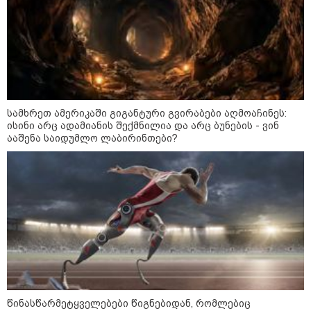
ფული ამ ზოდიაქოს ნიშნების
ხელში აღმოჩნდება: ვინ
გამდიდრდება?
სამხრეთ ამერიკაში გიგანტური გვირაბები აღმოაჩინეს:
ისინი არც ადამიანის შექმნილია და არც ბუნების - ვინ
როგორ ჩავიცვათ 40 წლის
შემდეგ: მილიონერების
ააშენა საიდუმლო ლაბირინთები?
სტილისტის 8 ოქროს წესი და
აუცილებელი სამოსი
მსოფლიო
წინასწარმეტყველებები წიგნებიდან, რომლებიც