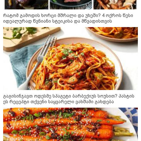
14:20 / 08-08-2026
"ქალაქი დავთმე, მაგრამ
ქალურობა - არა. ვერ იჯერებენ
რატომ გამოდის ხორცი მშრალი და უხეში? 4 ოქროს წესი
ფერმერი თუ ვარ" - როგორ
იდეალურად წვნიანი სტეიკისა და მწვადისთვის
ცხოვრობს ახალგაზრდა ქალი,
რომელიც ქალაქიდან სოფლად
გადავიდა და ფერმერი გახდა
09:36 / 08-08-2026
"ბავშვობიდან ასე ვარ..
ფანატიკურად ვარ შეყვარებული
საქართველოზე" - გაიცანით
მარტინ გუიმჯიანი, ქართულ
ენასა და საქართველოზე
შეყვარებული სომეხი ბიჭი
გაგისინჯავთ ოდესმე სპაგეტი ბარბექიუს სოუსით? პასტის
23:15 / 07-08-2026
ეს რეცეპტი თქვენი საყვარელი ვახშამი გახდება
ამოუცნობი ანომალიური
მოვლენები - ტრამპის
ადმინისტრაციამ “UFO”- ს
ფაილების მორიგი პაკეტი
გამოაქვეყნა