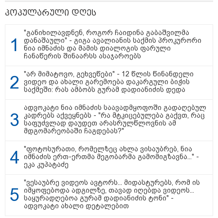
პოპულარული დღეს
"განიხილავდნენ, როგორ ჩაიდინა გაბაშვილმა
დანაშაული" - გიგა ავალიანის საქმის პროკურორი
16:41 / 08-08-2026
ნია იმნაძის და მამის დიალოგის ფარული
"კაპროვანში ზღვამ კიდევ ერთი
ჩანაწერის შინაარსს ასაჯაროებს
ჭურვი გამორიყა, ადგილზე
მობილიზებულია პოლიცია და
"არ მიმატოვო, გეხვეწები" - 12 წლის წინანდელი
სამაშველო" - რას წერს და რა
ვიდეო და ახალი გარემოება დაკარგული ბიჭის
კადრებს აქვეყნებს თათია
საქმეში: რას ამბობს გურამ დადიანიძის დედა
ნიკოლაშვილი?
ადვოკატი ნია იმნაძის საავადმყოფოში გადაღებულ
12:18 / 08-08-2026
კადრებს აქვეყნებს - "რა მტკიცებულება გაქვთ, რაც
"რუსეთმა განახორციელა
საფუძვლად დაუდეთ არასრულწლოვნის ამ
საქართველოს ტერიტორიების
მდგომარეობაში ჩაგდებას?"
20%-ის ოკუპაცია და
სააკაშვილის, მისი რეჟიმის
"ფოტოსურათი, რომელზეც ახლა ვისაუბრებ, ნია
ღალატი ვერანაირად ვერ
იმნაძის ერთ-ერთმა მეგობარმა გამომიგზავნა..." -
გადაფარავს ამ დანაშაულს" -
ეკა კუპატაძე
ირაკლი კობახიძე
"ვესაუბრე ვიდეოს ავტორს... მიდასტურებს, რომ ის
13:16 / 08-08-2026
იმყოფებოდა ადგილზე, თავად იღებდა ვიდეოს...
"ძალიან ბევრ ინფორმაციას
საყურადღებოა გურამ დადიანიძის ტონი" -
ვიღებთ ხალხისგან" - რას წერს
ადვოკატი ახალი დეტალებით
ადვოკატი ტარიელ კაკაბაძე