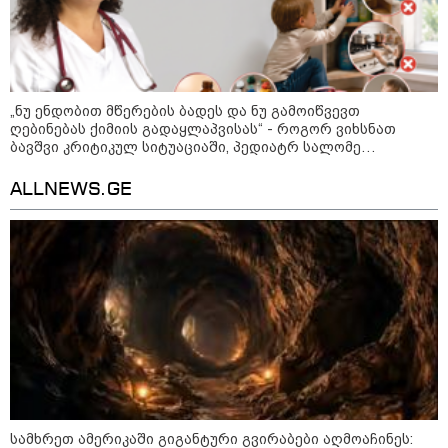
დაარტყეს, არიან დაღუპულები
და დაშავებულები - რა
ინფორმაციას ავრცელებს
ხარკოვის მერი?
„ნუ ენდობით მწერების ბადეს და ნუ გამოიწვევთ
10:02 / 09-08-2026
ღებინებას ქიმიის გადაყლაპვისას“ - როგორ ვიხსნათ
"ქართული ოცნება” ხელს
ბავშვი კრიტიკულ სიტუაციაში, პედიატრ სალომე
უწყობს ირანული
ტერორისტული ქსელების
ახვლედიანის რჩევები
უკანონო გაფართოებას, თუმცა
ALLNEWS.GE
მაინც ამერიკას უყენებს
მოთხოვნებს?" - ჯო უილსონი
21:17 / 08-08-2026
აშშ-მა საქართველოში
დაფუძნებული კრიპტოკომპანია
დაასანქცირა
კატეგორიის ყველა სიახლე
სამხრეთ ამერიკაში გიგანტური გვირაბები აღმოაჩინეს: