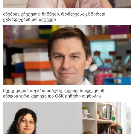
ანემიის უჩვეულო ნიშნები, რომლებსაც ხშირად
ყურადღებას არ აქცევენ
13:15 / 08-08-2026
უძველესი სენი და ეპიდემია: აშშ-ში
ერთდროულად კეთრს და ნაწლავურ
ინფექციას ებრძვიან - რა უნდა ვიცოდეთ
და რამდენად სახიფათოა
12:47 / 09-08-2026
რუსული მხარის ინფორმაციით,
შექცევადია თუ არა სიბერე: დევიდ სინკლერის
უკრაინამ ბელგოროდზე
დრონებით იერიში მიიტანა,
ინოვაციური კვლევა და OSK გენური თერაპია
დაიღუპა 3 ადამიანი და
დაშავდა 25
10:17 / 09-08-2026
რუსებმა ხარკოვს და ოდესას