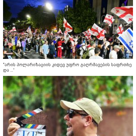
ის საწყობზე - დრონებით
თავდასხმის შემდეგ, ტულას
ოლქში მდებარე საწყობში
ხანძარია
09:12 / 05-08-2026
14 გარდაცვლილი, 22
დაშავებული, მასშტაბური
ხანძარი - რუსეთმა კიევზე
იერიში ბალისტიკური
რაკეტებით მიიტანა
"არის პოლარიზაციის კიდევ უფრო გაღრმავების საფრთხე
და ...“
14:13 / 04-08-2026
მორიგი თავდასხმა რუსეთში,
ნავთობგადამამუშავებელ
ქარხანაზე - რა დეტალებია
ცნობილი
კატეგორიის ყველა სიახლე