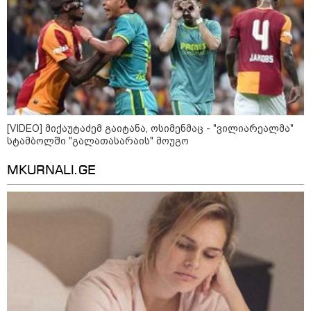
როგორ ჩავიცვათ 40 წლის
შემდეგ: მილიონერების
სტილისტის 8 ოქროს წესი და
აუცილებელი სამოსი
[VIDEO] მიქაუტაძემ გაიტანა, ოსიმენმაც - "ვილიარეალმა"
მსოფლიო
სტამბოლში "გალათასარაის" მოუგო
MKURNALI.GE