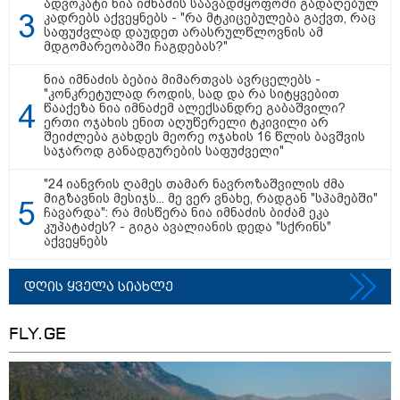
ადვოკატი ნია იმნაძის საავადმყოფოში გადაღებულ
11:13 / 05-08-2026
კადრებს აქვეყნებს - "რა მტკიცებულება გაქვთ, რაც
Hisense წარმოგიდგენთ გზავნილს "ინოვაციები
საფუძვლად დაუდეთ არასრულწლოვნის ამ
უკეთესი ცხოვრებისათვის" FIFA-ს 2026 წლის
მდგომარეობაში ჩაგდებას?"
მსოფლიო ჩემპიონატზე™
ნია იმნაძის ბებია მიმართვას ავრცელებს -
"კონკრეტულად როდის, სად და რა სიტყვებით
წააქეზა ნია იმნაძემ ალექსანდრე გაბაშვილი?
ერთი ოჯახის ენით აღუწერელი ტკივილი არ
შეიძლება გახდეს მეორე ოჯახის 16 წლის ბავშვის
საჯაროდ განადგურების საფუძველი"
"24 იანვრის ღამეს თამარ ნავროზაშვილის ძმა
მიგზავნის მესიჯს... მე ვერ ვნახე, რადგან "სპამებში"
ჩავარდა": რა მისწერა ნია იმნაძის ბიძამ ეკა
კუპატაძეს? - გიგა ავალიანის დედა "სქრინს"
აქვეყნებს
15:49 / 06-08-2026
შეიძინე ალდაგის სამოგზაურო დაზღვევა და
დღის ყველა სიახლე
მიიღე გაორმაგებული ინტერნეტი
FLY.GE
საზოგადოება