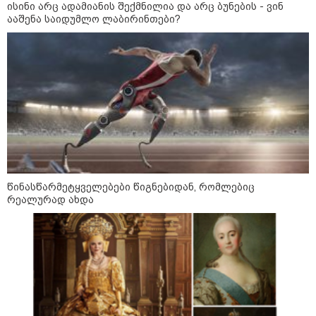
ისინი არც ადამიანის შექმნილია და არც ბუნების - ვინ
ააშენა საიდუმლო ლაბირინთები?
ვოლოდიმირ ზელენსკი - რუსეთი
აგრძელებს ბალისტიკურ
ტერორზე ფსონის დადებას -
გვჭირდება მეტი ზეწოლა
რუსული მხარის ინფორმაციით,
უკრაინამ ბელგოროდზე
დრონებით იერიში მიიტანა,
წინასწარმეტყველებები წიგნებიდან, რომლებიც
დაიღუპა სამი ადამიანი და
რეალურად ახდა
დაშავდა 25
ირაკლი ფავლენიშვილი აგვისტოს
ომზე ხელისუფლების
წარმომადგენლების
განცხადებებზე - ეს არის
ეროვნული ინტერესების აშკარა
ღალატი - არავის შერჩება
რუსული სქემის ნაწილად ყოფნა