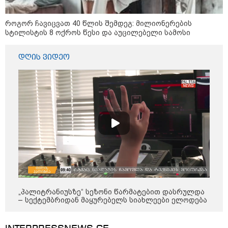
კობახიძის განცხადებას?
როგორ ჩავიცვათ 40 წლის შემდეგ: მილიონერების
სტილისტის 8 ოქროს წესი და აუცილებელი სამოსი
კატეგორიის ყველა სიახლე
დღის ვიდეო
უნცია ოქრო დღიურად 101
დოლარით გაძვირდა - რა ღირს
გრამი საქართველოში?
„ტურისტების შემცირების მთავარი
მიზეზი ალბათ, ის პრორუსული,
პროჩინური, პროირანული
პოლიტიკაა, რომელსაც ქვეყანა
„პალიტრანიუსზე“ სეზონი წარმატებით დასრულდა
ატარებს“ - ცოტნე ჯაფარიძე
– სექტემბრიდან მაყურებელს სიახლეები ელოდება
„გაჩნდა მოთხოვნა სააგარაკე