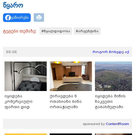
წყა­რო
გაზიარება
ტეგები თემაზე:
#წყალდიდობა
#არგენტინა
SS.GE
როგორ მოხვდე აქ
17:13 / 08-08-2026
"დასავლეთმა საქართველო ჩვენ წინააღმდეგ
გეოპოლიტიკური ბრძოლის უგუნურ იარაღად
გამოიყენა" - დიმიტრი მედვედევი
იყიდება
ქირავდება 6
იყიდება მიწის
კომერციული
ოთახიანი ბინა
ნაკვეთი
ფართი დიდ
ორთაჭალაში
ტაბახმელაში
21:17 / 08-08-2026
დიღომში
აშშ-მა საქართველოში
დაფუძნებული კრიპტოკომპანია
sponsored by
ContentRoom
დაასანქცირა