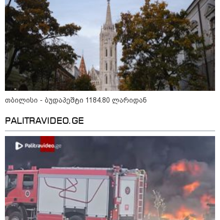
წალენჯიხის არტ-მეურნეობაში,
ნიკო კვარაცხელიას სახელობის
IT სკოლის კურსამთავრებულებს
სერტიფიკატები გადაეცათ
11:59 / 09-08-2026
ხანძარი ლილო-მარტყოფის
გზაზე - რა ვითარებაა ადგილზე
ამ წუთებში? (ვიდეო)
თბილისი - ბუდაპეშტი 1184.80 ლარიდან
PALITRAVIDEO.GE
10:29 / 09-08-2026
"ვერასდროს ვიფიქრებდი, რომ
ჩვენი ცხოვრება შენთან ერთად
ასეთ არარომანტიკულ ფაზაში
შევიდოდა" - თეონა კონტრიძე
ქორწინებიდან 18 წლის თავზე
ქმარს ემოციურ "პოსტს" უძღვნის
09:25 / 09-08-2026