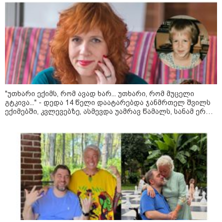
"არის პოლარიზაციის კიდევ უფრო
გაღრმავების საფრთხე და ...“
"უთხარი ექიმს, რომ ავად ხარ... უთხარი, რომ მუცელი
გტკივა..." - დედა 14 წელი დაატარებდა ჯანმრთელ შვილს
ექიმებში, კვლევებზე, ასმევდა უამრავ წამალს, სანამ ერთ
"გონებაში ვალაგებდი, ეს ამბავი
დღესაც ერთი ექიმი არ დაეჭვდა
პირველად ვისთვის მეთქვა, ვის
უნდა ჩავექოლე“
"ძალიან მძიმეა ჩემთვის ის, რაც
ახლა გითხარით“