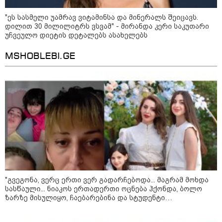
"ბავშვობიდან ასე ვარ..
ფანატიკურად ვარ შეყვარებული
"ეს სასმელი უამრავ ვიტამინსა და მინერალს შეიცავს.
საქართველოზე" - გაიცანით
მარტინ გუიმჯიანი, ქართულ
დილით 30 მილილიტრს ვსვამ" - მირანდა კერი საკუთარი
ენასა და საქართველოზე
უჩვეულო დიეტის დეტალებს ასახელებს
შეყვარებული სომეხი ბიჭი
MSHOBLEBI.GE
23:15 / 07-08-2026
ამოუცნობი ანომალიური
მოვლენები - ტრამპის
ადმინისტრაციამ “UFO”- ს
ფაილების მორიგი პაკეტი
გამოაქვეყნა
22:30 / 07-08-2026
ინტერნეტში ამაღელვებელი
კადრები ვრცელდება - როგორ
გადაარჩინა 56 წლის კაცმა
ბავშვები აბობოქრებულ ზღვაში
დახრჩობას
"გვეგონა, ვერც ერთი ვერ გადარჩებოდა... მაგრამ მოხდა
სასწაული... ნიაკოს ერთადერთი ოცნება ჰქონდა, ბოლო
ზარზე მისულიყო, ჩაებარებინა და სტუდენტი
გამხდარიყო..." - ერთ წამში შეცვლილი ცხოვრება და
კატეგორიის ყველა სიახლე
დედა, რომელიც შვილებისთვის იბრძვის