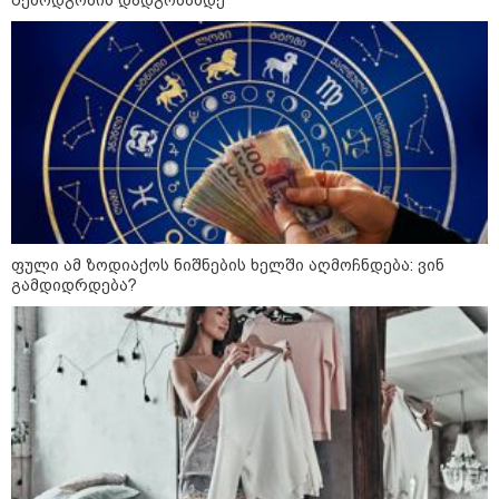
გმირების მემორიალზე
გაკეთდა" - "ნაციონალური
მოძრაობა"
19:03 / 08-08-2026
"მკაცრად ვგმობთ ირაკლი
კობახიძის განცხადებას" -
"კოალიცია ცვლილებისთვის"
16:33 / 08-08-2026
ფული ამ ზოდიაქოს ნიშნების ხელში აღმოჩნდება: ვინ
"გიორგი ბარამიძემ რაღაც
გამდიდრდება?
არასწორად ჩამოაყალიბა,
მაგრამ ნამდვილად არ
ეკუთვნის წიხლი ივანიშვილის
ღალატზე დაფუძნებული
დიქტატურის მსახურებისგან" -
მიხეილ სააკაშვილი
16:22 / 08-08-2026
"აი, ეს არის სამშობლოს
ღალატი" - როგორ ეხმაურება
ნიკა გვარამია აგვისტოს ომთან
დაკავშირებით ირაკლი