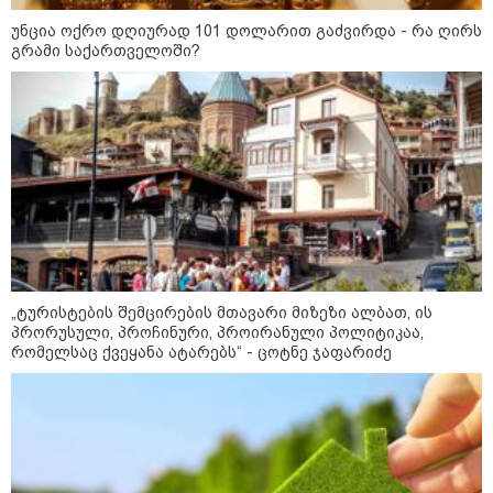
პოლიციამ ,,გლოვოს” კურიერზე
უნცია ოქრო დღიურად 101 დოლარით გაძვირდა - რა ღირს
თავდასხმის ბრალდებით 3 პირი,
გრამი საქართველოში?
მათ შორის 2 არასრულწლოვანი
დააკავა - შსს ინფორმაციას
ავრცელებს
"ეს ის ადგილია, საიდანაც
გუშინდელი ვიდეო ვირუსულად
გავრცელდა.... დანარჩენი თქვენ
განსაჯეთ, რამდენად
შესაძლებელია აქ ადამიანის
გადავარდნა" - რა კადრებს
აქვეყნებს კობა ახალაძე
მლეთიდან, სადაც 12 წლის წინ
გურამ დადიანიძე გაუჩინარდა?
„ტურისტების შემცირების მთავარი მიზეზი ალბათ, ის
პრორუსული, პროჩინური, პროირანული პოლიტიკაა,
პოლიტიკა
რომელსაც ქვეყანა ატარებს“ - ცოტნე ჯაფარიძე