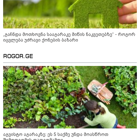
„გაჩნდა მოთხოვნა სააგარაკე მიწის ნაკვეთებზე“ - როგორ
იცვლება უძრავი ქონების ბაზარი
ROGOR.GE
12:34 / 08-08-2026
რას აცხადებს ირაკლი კობახიძე
ელექტროენერგიის რამდენჯერმე
გათიშვასთან დაკავშირებით?
19:32 / 08-08-2026
"სიმბოლურია, რომ კობახიძის
მოღალატეობრივი განცხადება
საქართველოს
აგვისტო აგარაკზე: ეს 5 საქმე უნდა მოასწროთ
თავისუფლებისთვის შეწირული
შემოდგომის დადგომამდე