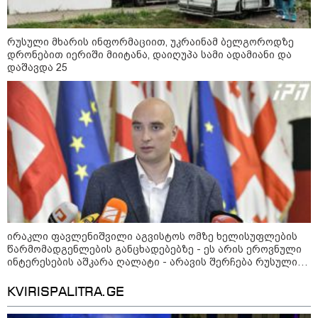
რუსული მხარის ინფორმაციით, უკრაინამ ბელგოროდზე
დრონებით იერიში მიიტანა, დაიღუპა სამი ადამიანი და
12:46 / 07-08-2026
დაშავდა 25
ოკუპირებულ აფხაზეთში საწვავის
დეფიციტია, კილომეტრიანი რიგები და
შეზღუდვა საწვავის ჩასხმაზე - რა
ინფორმაციას აქვეყნებს "დემოკრატიის
კვლევის ინსტიტუტი“
14:23 / 05-08-2026
ევროპელმა და რუსმა ყოფილმა
მაღალჩინოსნებმა უკრაინაში
ომთან დაკავშირებით
ირაკლი ფავლენიშვილი აგვისტოს ომზე ხელისუფლების
მოლაპარაკებები გამართეს - რა
წარმომადგენლების განცხადებებზე - ეს არის ეროვნული
არის ცნობილი შეხვედრაზე
ინტერესების აშკარა ღალატი - არავის შერჩება რუსული
სქემის ნაწილად ყოფნა
KVIRISPALITRA.GE
09:55 / 05-08-2026
მორიგი თავდასხმა Wildberries-