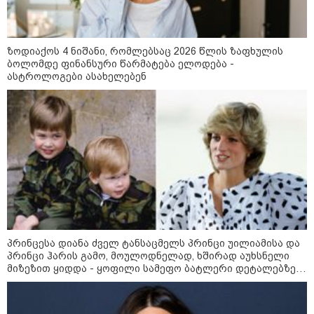
ზოდიაქოს 4 ნიშანი, რომლებსაც 2026 წლის ზაფხულის
ბოლომდე ფინანსური წარმატება ელოდება -
ასტროლოგები ასახელებენ
11:17 / 08-08-2026
არშემდგარი ქორწინება 15 წლით უფროს
ქართველთან - ალინა კაბაევას
პრინცესა დიანა ძველ ტანსაცმელს პრინცი უილიამისა და
საიდუმლო ცხოვრება: როგორ
პრინცი ჰარის გამო, მოულოდნელად, ხშირად აუხსნელი
გამოიყურებოდა ის პლასტიკურ
მიზეზით ყიდდა - ყოფილი სამეფო ბატლერი დეტალებზე
ოპერაციებამდე
საკუთარ წიგნში საუბრობს