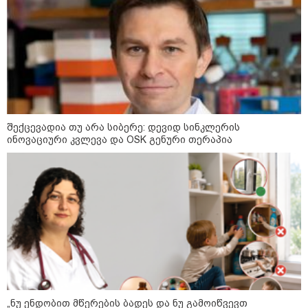
შექცევადია თუ არა სიბერე: დევიდ სინკლერის
ინოვაციური კვლევა და OSK გენური თერაპია
13:15 / 08-08-2026
უძველესი სენი და ეპიდემია: აშშ-ში
ერთდროულად კეთრს და ნაწლავურ
ინფექციას ებრძვიან - რა უნდა ვიცოდეთ
და რამდენად სახიფათოა
„ნუ ენდობით მწერების ბადეს და ნუ გამოიწვევთ
21:17 / 08-08-2026