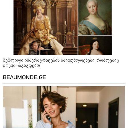
„ნაციონალური მოძრაობა“ -
სიმბოლურია, რომ კობახიძის
მოღალატეობრივი განცხადება
საქართველოს
თავისუფლებისთვის შეწირული
გმირების მემორიალზე გაკეთდა
პაატა ზაქარეიშვილი -
შეუძლებელია ბარამიძის
განცხადება შეესაბამებოდეს
შეშლილი იმპერატრიცების საიდუმლოებები, რომლებიც
სინამდვილეს, ეს არის მისი
შოკში ჩაგაგდებთ
მოსაზრება, აბსოლუტურად
ამოვარდნილი რეალობიდან - არ
BEAUMONDE.GE
მიმაჩნია, რომ ამის გამო მის
წინააღმდეგ სისხლის სამართლის
საქმე უნდა აღიძრას
მოზაიკა