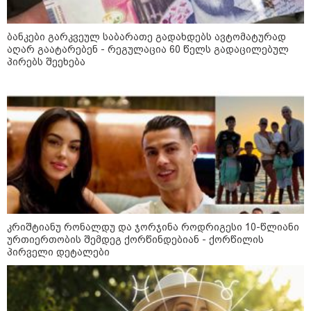
22:30 / 07-08-2026
ინტერნეტში ამაღელვებელი
კადრები ვრცელდება - როგორ
ბანკები გარკვეულ საბარათე გადახდებს ავტომატურად
გადაარჩინა 56 წლის კაცმა
ბავშვები აბობოქრებულ ზღვაში
აღარ გაატარებენ - რეგულაცია 60 წელს გადაცილებულ
დახრჩობას
პირებს შეეხება
კატეგორიის ყველა სიახლე
"უნდა დაგვხვრიტოთ? - არა,
თქვენი დახვრეტა რაში გვაწყობს,
კრიშტიანუ რონალდუ და ჯორჯინა როდრიგესი 10-წლიანი
გუდაუთაში ქართველ ტყვეებში
უნდა გადაგცვალოთ..."
ურთიერთობის შემდეგ ქორწინდებიან - ქორწილის
პირველი დეტალები
როდის დაიწყო რეალურად
საქართველო-რუსეთის ომი და
მთავარი შეცდომა, რომელიც