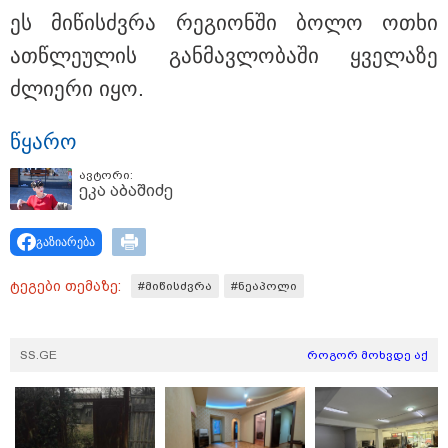
ეს მი­წისძვრა რე­გი­ონ­ში ბოლო ოთხი
ათწლე­უ­ლის გან­მავ­ლო­ბა­ში ყვე­ლა­ზე
ძლი­ე­რი იყო.
წყა­რო
ავტორი:
ეკა აბაშიძე
გაზიარება
17:13 / 08-08-2026
"დასავლეთმა საქართველო ჩვენ წინააღმდეგ
ტეგები თემაზე:
#მიწისძვრა
#ნეაპოლი
გეოპოლიტიკური ბრძოლის უგუნურ იარაღად
გამოიყენა" - დიმიტრი მედვედევი
SS.GE
როგორ მოხვდე აქ
21:17 / 08-08-2026
აშშ-მა საქართველოში
დაფუძნებული კრიპტოკომპანია
დაასანქცირა