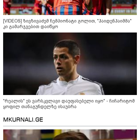
ფული ამ ზოდიაქოს ნიშნების
[VIDEOS] ზივზივაძემ ჩემპიონატი გოლით, "ჰაიდენჰაიმმა"
ხელში აღმოჩნდება: ვინ
კი გამარჯვებით დაიწყო
გამდიდრდება?
როგორ ჩავიცვათ 40 წლის
შემდეგ: მილიონერების
სტილისტის 8 ოქროს წესი და
აუცილებელი სამოსი
"რეალის" ეს ვარსკვლავი დაუფასებელი იყო" - ჩიჩარიტომ
ყოფილ თანაგუნდელზე ისაუბრა
მსოფლიო
MKURNALI.GE