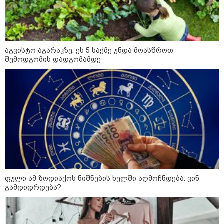
საქართველოს
თავისუფლებისთვის შეწირული
გმირების მემორიალზე
გაკეთდა" - "ნაციონალური
მოძრაობა"
19:03 / 08-08-2026
აგვისტო აგარაკზე: ეს 5 საქმე უნდა მოასწროთ
"მკაცრად ვგმობთ ირაკლი
შემოდგომის დადგომამდე
კობახიძის განცხადებას" -
"კოალიცია ცვლილებისთვის"
16:33 / 08-08-2026
"გიორგი ბარამიძემ რაღაც
არასწორად ჩამოაყალიბა,
მაგრამ ნამდვილად არ
ეკუთვნის წიხლი ივანიშვილის
ღალატზე დაფუძნებული
დიქტატურის მსახურებისგან" -
ფული ამ ზოდიაქოს ნიშნების ხელში აღმოჩნდება: ვინ
მიხეილ სააკაშვილი
გამდიდრდება?
16:22 / 08-08-2026
"აი, ეს არის სამშობლოს
ღალატი" - როგორ ეხმაურება
ნიკა გვარამია აგვისტოს ომთან