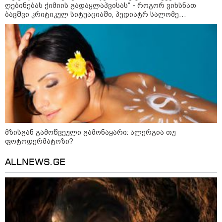
ღებინებას ქიმიის გადაყლაპვისას“ - როგორ ვიხსნათ
აშშ-მა საქართველოში
ბავშვი კრიტიკულ სიტუაციაში, პედიატრ სალომე
დაფუძნებული კრიპტოკომპანია
დაასანქცირა
ახვლედიანის რჩევები
18:35 / 08-08-2026
"ბულგარეთის საჰაერო
სივრცეში დრონი აფეთქდა" -
ბულგარეთის პრემიერ-მინისტრი
მზისგან გამოწვეული გამონაყარი: ალერგია თუ
ფოტოდერმატოზი?
17:13 / 08-08-2026
"დასავლეთმა საქართველო
ჩვენ წინააღმდეგ
ALLNEWS.GE
გეოპოლიტიკური ბრძოლის
უგუნურ იარაღად გამოიყენა" -
დიმიტრი მედვედევი
23:40 / 07-08-2026