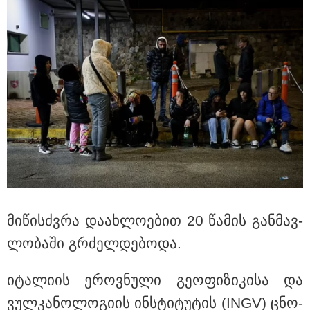
"ბავშვობიდან ასე ვარ..
ფანატიკურად ვარ შეყვარებული
საქართველოზე" - გაიცანით
მარტინ გუიმჯიანი, ქართულ ენასა
და საქართველოზე
შეყვარებული სომეხი ბიჭი
მი­წისძვრა და­ახ­ლო­ე­ბით 20 წა­მის გან­მავ­
ლო­ბა­ში გრძელ­დე­ბო­და.
იტა­ლი­ის ეროვ­ნუ­ლი გე­ო­ფი­ზი­კი­სა და
ვულ­კა­ნო­ლო­გი­ის ინ­სტი­ტუ­ტის (INGV) ცნო­