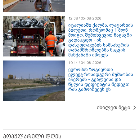
თბილისი - რომი 1764.80 ლარიდან
12:38 / 05-08-2026
იტალიაში ქალმა, ლატარიის
ბილეთი, რომელმაც 1 მლნ
მოიგო, შემთხვევით ნაგავში
გადააგდო - ის
დასუფთავების სამსახურის
თანამშრომლებმა ნაგვის
მანქანაში იპოვეს
10:14 / 04-08-2026
ევროპის ზოგიერთი
მნიშვნელოვანი ინფორმაცია
ელექტროსადგური მუშაობას
აჩერებს - გვალვისა და
წყლის დეფიციტის შედეგი:
რას გამოიწვევს ეს
იხილეთ მეტი
პოპულარული დღეს