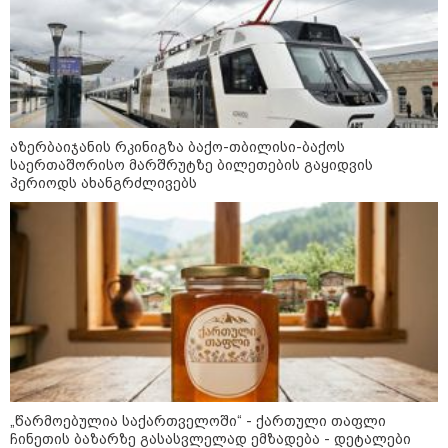
"ეს ის ადგილია, საიდანაც
გუშინდელი ვიდეო ვირუსულად
გავრცელდა.... დანარჩენი თქვენ
განსაჯეთ, რამდენად
შესაძლებელია აქ ადამიანის
გადავარდნა" - რა კადრებს
აქვეყნებს კობა ახალაძე
აზერბაიჯანის რკინიგზა ბაქო-თბილისი-ბაქოს
სექტემბრიდან ამოქმედდება და
მლეთიდან, სადაც 12 წლის წინ
საერთაშორისო მარშრუტზე ბილეთების გაყიდვის
60 წელს გადაცილებულ პირებს
გურამ დადიანიძე გაუჩინარდა?
პერიოდს ახანგრძლივებს
შეეხებათ! - საქართველოს
ეროვნული ბანკი განცხადებას
ავრცელებს
პოლიტიკა
„წარმოებულია საქართველოში“ - ქართული თაფლი
ჩინეთის ბაზარზე გასასვლელად ემზადება - დეტალები