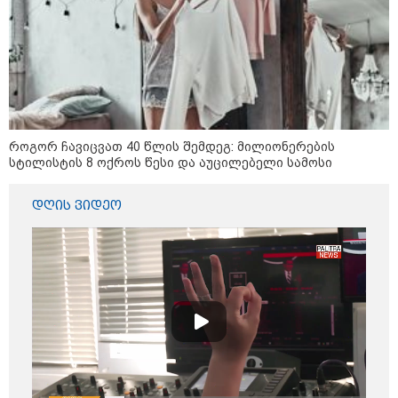
დაკავშირებით ირაკლი
კობახიძის განცხადებას?
კატეგორიის ყველა სიახლე
როგორ ჩავიცვათ 40 წლის შემდეგ: მილიონერების
სტილისტის 8 ოქროს წესი და აუცილებელი სამოსი
დღის ვიდეო
აზერბაიჯანის რკინიგზა ბაქო-
თბილისი-ბაქოს საერთაშორისო
მარშრუტზე ბილეთების გაყიდვის
პერიოდს ახანგრძლივებს
„წარმოებულია საქართველოში“ -
ქართული თაფლი ჩინეთის
ბაზარზე გასასვლელად ემზადება
- დეტალები