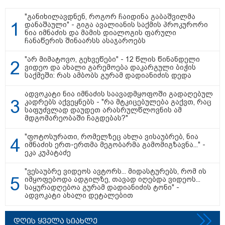
"განიხილავდნენ, როგორ ჩაიდინა გაბაშვილმა
11:13 / 05-08-2026
დანაშაული" - გიგა ავალიანის საქმის პროკურორი
Hisense წარმოგიდგენთ გზავნილს "ინოვაციები
ნია იმნაძის და მამის დიალოგის ფარული
უკეთესი ცხოვრებისათვის" FIFA-ს 2026 წლის
ჩანაწერის შინაარსს ასაჯაროებს
მსოფლიო ჩემპიონატზე™
"არ მიმატოვო, გეხვეწები" - 12 წლის წინანდელი
ვიდეო და ახალი გარემოება დაკარგული ბიჭის
საქმეში: რას ამბობს გურამ დადიანიძის დედა
ადვოკატი ნია იმნაძის საავადმყოფოში გადაღებულ
კადრებს აქვეყნებს - "რა მტკიცებულება გაქვთ, რაც
საფუძვლად დაუდეთ არასრულწლოვნის ამ
მდგომარეობაში ჩაგდებას?"
"ფოტოსურათი, რომელზეც ახლა ვისაუბრებ, ნია
იმნაძის ერთ-ერთმა მეგობარმა გამომიგზავნა..." -
ეკა კუპატაძე
15:49 / 06-08-2026
შეიძინე ალდაგის სამოგზაურო დაზღვევა და
"ვესაუბრე ვიდეოს ავტორს... მიდასტურებს, რომ ის
მიიღე გაორმაგებული ინტერნეტი
იმყოფებოდა ადგილზე, თავად იღებდა ვიდეოს...
საყურადღებოა გურამ დადიანიძის ტონი" -
ადვოკატი ახალი დეტალებით
საზოგადოება
დღის ყველა სიახლე