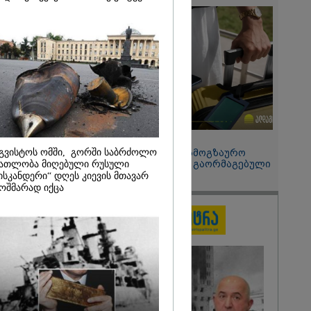
 მეპარება
გი ბარამიძის
ია" - ნიკა
2026
ოყვარე ხალხი
, ყაზახს,
,
ლს,
 ამერიკელს,
მოვიდეს,
15:49 / 06-08-2026
ული... არავინ
გვისტოს ომში, გორში საბრძოლო
შეიძინე ალდაგის სამოგზაურო
 არაა" -
დაზღვევა და მიიღე გაორმაგებული
ათლობა მიღებული რუსული
ინტერნეტი
ისკანდერი“ დღეს კიევის მთავარ
ოშმარად იქცა