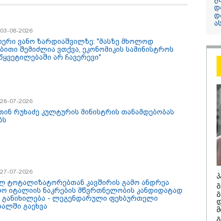
დ
დ
13:24 / 07-08-2026
ა
/ 03-08-2026
"საქართველოს
იერი ვანო ზარდიაშვილზე: "მასზე მხოლოდ
თქვენზე ნაკლებ
ბითი შემიძლია ვთქვა, ეკონომიკის სამინისტროს
მებრძოლის დე
წყვეტილებაში არ ჩავერევი"
ვატირე!" - რას 
გიორგი ბარამი
პროკურატურის
/ 28-07-2026
განცხადების შე
თინ რუხაძე კულტურის მინისტრის თანამდებობას
ბს
/ 27-07-2026
პ
ლ ტოტალიზატორებთან კავშირის გამო ანდრეა
გ
ო იტალიის ნაკრების მწვრთნელობის კანდიდატად
/ 07-08-2026
14:20 / 07-08-
გ
 განიხილება - ლეგენდარული ფეხბურთელი
დ
8 წელს საქართველო
"ჩემი აზრი
დალში გაეხვა
მ
არჩინეთ - აი, 2012
გაუსწრო ა
გ
"გამარჯვება" ვინც
არის ეს კა