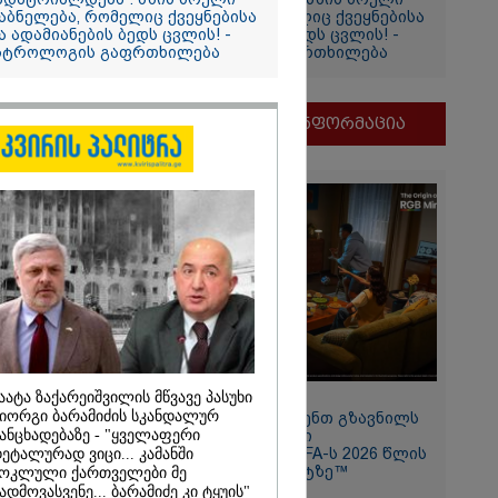
აბნელება, რომელიც ქვეყნებისა
დაბნელება, რომელიც ქვეყნებისა
ა ადამიანების ბედს ცვლის! -
და ადამიანების ბედს ცვლის! -
სტროლოგის გაფრთხილება
ასტროლოგის გაფრთხილება
თვის
ი
მნიშვნელოვანი ინფორმაცია
და
ამბობს
ძე
მდეგ
აატა ზაქარეიშვილის მწვავე პასუხი
11:13 / 05-08-2026
იორგი ბარამიძის სკანდალურ
Hisense წარმოგიდგენთ გზავნილს
2026
ანცხადებაზე - "ყველაფერი
"ინოვაციები უკეთესი
ცხოვრებისათვის" FIFA-ს 2026 წლის
ეტალურად ვიცი... კამანში
თ, ენამ
მსოფლიო ჩემპიონატზე™
ოკლული ქართველები მე
ზრს და არ
ადმოვასვენე... ბარამიძე კი ტყუის"
რგი, თუმცა თუ