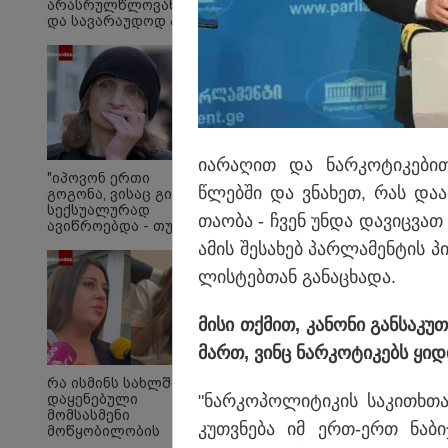
არასრულწლოვანების
და სავარაუდოდ არა
მარტო
არასრულწლოვანების
ჯგუფი" - რა
ინფორმაციას
ავრცელებს
ადვოკატი?
ნია იმნაძესა და ანა
ია­რა­ღით და ნარ­კო­ტი­კე­ბი
შეეფარდათ
"იპოვონ ერთი
წლებ­ში და ვნა­ხეთ, რას და­ამ
გოგონა, ვისაც გიგა
სექსუალურად
თა­ო­ბა - ჩვენ უნდა და­ვიც­ვათ ჩ
ავიწროებდა - თუ
გამოჩნდება 10 000
ამის შე­სა­ხებ პარ­ლა­მენ­ტის პ
ლარს
ოფიციალურად,
ლის­ტებ­თან გა­ნა­ცხა­და.
სახალხოდ გადავცემ"
- ეკა კუპატაძე
განცხადებას
მისი თქმით, კა­ნო­ნი გან­სა­კუთ
ავრცელებს
მართ, ვინც ნარ­კო­ტი­კებს ყი­დ
რა ისმინს სახლში
"ნარ­კო­პო­ლი­ტი­კის სა­კი­თხთა
დაყენებული
მომსასმენი
კუთ­ვნე­ბა იმ ერთ-ერთ ნა­ბიჯ
მოწყობილობის
ჩანაწერში, სადაც ნია