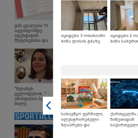
ვის ევალება 11
აგვისტომდე
ატესტატის
იყიდება 3 ოთახიანი
იყიდება 2 ო
შეფასებისა და
ბინა ლისის ტბაზე
ბინა საბურ
გამოცდების
ეროვნულ ცენტრში
წარდგენა -
10:58 
დეტალები
"დად
თქვე
"პოს
თავთა
თქვე
დანა
"მესამეს
ეკა კ
ველოდებით..." -
ჟორჟ
ანასტასია ბენდუქიძე
09:32 
მალე
"4 დ
მრავალშვილიანი
უპურ
დედა გახდება
საბავშვო ჟურნალი,
ქართველმა 
სიცო
ილუსტრირებული
ჩინეთიდან
ქართ
ზღაპრები და
საქართველოშ
წერს,
მაგნიტური სათამაშო
კილომეტრი
მათ 
9.90 ლარად -
დაშორებით,
გოგო