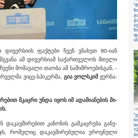
არასრულწლოვნ
"
მდგომარეობაში
ნ
გ
გ
"ჩანაწერში მამ
ა
შორის კამათი
ნ
მიმდინარეობს - 
ფ
დემონსტრირება
ა
რომ ის არა მხ
ეთანხმება იმას,
სტასია ბერუაშვილს პატიმრობა
თ დი­ვერ­სი­ის ფაქ­ტე­ბი ჩვენ ვნა­ხეთ 90-იან
არამედ გარკვე
წინმსწრებ ინფ
­გვა­ნა ამ დი­ვერ­სი­ამ სა­ქარ­თვე­ლოს მთე­ლი
ფლობდა” - რა 
ჩანაწერში, სადა
ვე­ნი მო­მა­ვა­ლი თა­ო­ბა ამ სა­შიშ­რო­ე­ბის­გან, -
მამას ესაუბრებ
ირ­ველ­მა ვიცე-სპი­კერ­მა,
გია ვოლ­სკიმ
ჟურ­ნა­
რატომ ჩაბნელდ
საქართველო მე
გველოდება თუ 
ზამთარში მასშ
­რე­ბით მკაც­რი უნდა იყოს იმ ადა­მი­ა­ნე­ბის მი­
ენერგოკრიზისი 
ის.
"პრობლემის მო
18
დაახლოებით ე
"
დასჭირდება"
ს
ნ და­კავ­ში­რე­ბით კა­ნო­ნის გამ­კაც­რე­ბა გა­ნე­
თ
1
ს, რო­მე­ლიც და­კავ­ში­რე­ბუ­ლია ეროვ­ნუ­ლი
სასკოლო ფორმ
ბ
ჩინეთიდან საქ