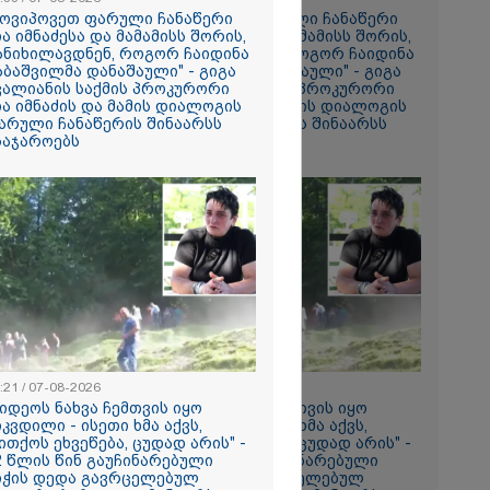
ის ამ
მოვიპოვეთ ფარული ჩანაწერი
"მოვიპოვეთ ფარული ჩანაწერი
 ჩაგდებას?"
ია იმნაძესა და მამამისს შორის,
ნია იმნაძესა და მამამისს შორის,
ანიხილავდნენ, როგორ ჩაიდინა
განიხილავდნენ, როგორ ჩაიდინა
აბაშვილმა დანაშაული" - გიგა
გაბაშვილმა დანაშაული" - გიგა
ა-შვილს
ვალიანის საქმის პროკურორი
ავალიანის საქმის პროკურორი
ია იმნაძის და მამის დიალოგის
ნია იმნაძის და მამის დიალოგის
ნია იმნაძე
არული ჩანაწერის შინაარსს
ფარული ჩანაწერის შინაარსს
ს ახდენს,
საჯაროებს
ასაჯაროებს
ოლოდ
 რაც მოხდა,
ულ
ორმაციასაც
ისმის ფარულ
ც იმნაძე
ა?
ა
სამედ და
არა
ტაბური
-
გვარებას
:21 / 07-08-2026
18:21 / 07-08-2026
რთი თვე
ვიდეოს ნახვა ჩემთვის იყო
"ვიდეოს ნახვა ჩემთვის იყო
იკვდილი - ისეთი ხმა აქვს,
სიკვდილი - ისეთი ხმა აქვს,
ითქოს ეხვეწება, ცუდად არის" -
თითქოს ეხვეწება, ცუდად არის" -
2 წლის წინ გაუჩინარებული
12 წლის წინ გაუჩინარებული
ების
იჭის დედა გავრცელებულ
ბიჭის დედა გავრცელებულ
ართველოში