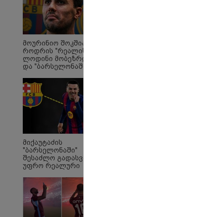
"საბავშვო
ტელერობოტ
კარუსელში"
ოპერაცია ჩა
ზღაპრების სერია
ისტორია და
დაიწყო
მოურინიო შოკშია -
როდრის "რეალის"
ლოდინი მობეზრდა
და "ბარსელონაში"
გადადის
"Soos! ამ წუთებში თავს
"ი
მიქაუტაძის
დაესხნენ
ვის
"ბარსელონაში"
არასრულწლოვანების
სე
შესაძლო გადასვლა
და სავარაუდოდ არა
ავ
უფრო რეალური
მარტო
გამ
ხდება - რაზე ესაუბრა
არასრულწლოვანების
ლა
ქართველი
ჯგუფი" - რა
სა
კატალონიელთა
ინფორმაციას
ეკა
მთავარ მწვრთნელს
ავრცელებს ადვოკატი?
გა
ავ
პოლიტიკა