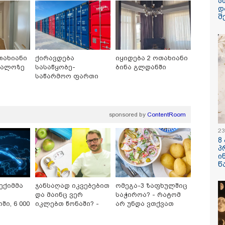
ა
დ
ყარყარაშვილი 
შ
ბარამიძის განც
თახიანი
ქირავდება
იყიდება 2 ოთახიანი
თალოზე
სასაწყობე-
ბინა გლდანში
საწარმოო ფართი
ლილოში
/ 06-08-2026
09:33 / 05-08-
გება დრო და
"მამის მიე
ნი დღევანდელი
დატოვებულ
sponsored by
ContentRoom
ტაობა" საკუთარ
თვითნებურ
ნ შეგარცხვენთ...
ადამიანი,
23
ნი შეცდომა არის
ზვიადის ა
8
შაულის ტოლფასი" -
სიტყვითაც 
პ
უპატაძე ნანუკა
მოხსენიებუ
ი
ოლიანს
ჯაბაური
/ 05-08-2026
12:20 / 04-08-
წ
ღე უწყლოდ და
"როცა კან
ოდ გაატარეს, მათ
გამომდინა
ექიმმა
ჯანსაღად იკვებებით
ომეგა-3 ზაფხულშიც
ცხლე დავუბრუნეთ" -
მართებულა
და მაინც ვერ
საჭიროა? - რატომ
ველი მეზღვაური
რომ ადამია
ი, 6 000
იკლებთ წონაში? -
არ უნდა ვთქვათ
 რომ 36 მიგრანტი,
ტაძრიდან ა
ს
ლაშა უჩავა მთავარ
უარი თევზზე ცხელ
შორის, ორსული
მგლოვიარე
მიზეზებზე საუბრობს
დღეებში
ნა გადაარჩინა
სიყვარული