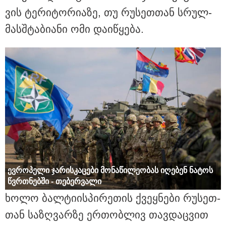
ვის ტე­რი­ტო­რი­ა­ზე, თუ რუ­სეთ­თან სრულ­
15:54 / 06-08-2026
მას­შტა­ბი­ა­ნი ომი და­ი­წყე­ბა.
"ბრალი არის აბურდული -
სამწუხაროა, რომ სრულიად
უდანაშაულო ბავშვის ცხოვრება
დაანგრიეს"- გიგა ავალიანის
საქმეზე დაკავებული ანასტასია
ბერუაშვილის ადვოკატი
კატეგორიის ყველა სიახლე
მკითხველის რჩევით
ევ­რო­პე­ლი ჯა­რის­კა­ცე­ბი მო­ნა­წი­ლე­ო­ბას იღე­ბენ ნა­ტოს
წვრთნებ­ში - თე­ბერ­ვა­ლი
ხოლო ბალ­ტი­ის­პი­რე­თის ქვეყ­ნე­ბი რუ­სეთ­
თან სა­ზღვარ­ზე ერ­თობ­ლივ თავ­დაც­ვით