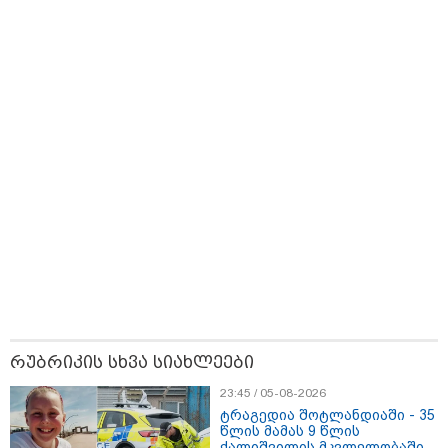
16:02 / 03-08-2026
დაწერილია
დაიწყო
"15 წლის წინ ჩადენილი
დანაშაული, 5-ჯერ შეცვლილი
მოსამართლე, 4-ჯერ თავიდან
დაწყებული საქმე... მადლობა
პროკურატურას, მათ გარეშე ეს
შედეგი არ დადგებოდა" - ქეთა
ხარძიანი
კატეგორიის ყველა სიახლე
„არ ვართ დაზღვეული, რომ ეს არ
იქნება გამოყენებული სხვადასხვა
ნიშნით ადამიანის
დისკრიმინაციისთვის -
რუბრიკის სხვა სიახლეები
განათლების სისტემა დიდი
უფსკრულისკენ მიდის“
23:45 / 05-08-2026
ტრაგედია შოტლანდიაში - 35
შოტლანდიიდან ევროპის
წლის მამას 9 წლის
კონტინენტურ ნაწილში შესაძლოა,
ქალიშვილის მკვლელობაში