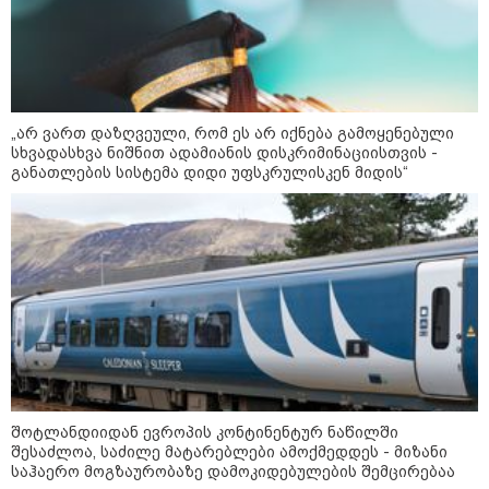
„არ ვართ დაზღვეული, რომ ეს არ იქნება გამოყენებული
სხვადასხვა ნიშნით ადამიანის დისკრიმინაციისთვის -
განათლების სისტემა დიდი უფსკრულისკენ მიდის“
10:52 / 06-08-2026
ვაშინგტონს რაკეტების დეფიციტი აქვს? -
მედიის ცნობით, დონალდ ტრამპი პიტ
ჰეგსეთს დაუპირისპირდა: დეტალები
შოტლანდიიდან ევროპის კონტინენტურ ნაწილში
23:45 / 05-08-2026
შესაძლოა, საძილე მატარებლები ამოქმედდეს - მიზანი
ტრაგედია შოტლანდიაში - 35
წლის მამას 9 წლის
საჰაერო მოგზაურობაზე დამოკიდებულების შემცირებაა
ქალიშვილის მკვლელობაში