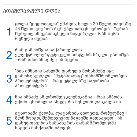
პოპულარული დღეს
ცოლს "დედოფალს" ეძახდა, ხოლო 20 წელი თავისზე
46 წლით უმცროს რუს ქალთან ცხოვრობდა - ზურაბ
წერეთლის უკანასკნელი სიყვარული: რას წერს
რუსული მედია
რამ გამოიწვია საქართველოს
ელექტროენერგეტიკული სისტემის სრული გათიშვა
14:14 / 06-08-2026
- რას ამბობს სემეკ-ის წევრი
"მეც ერთ-ერთი მათგანი ვიყავი, ვინც
"ნია იმნაძის სახლში ფარული მოსასმენი იყო
ლიფტში გაიჭედა" - ლევან მახაშვილი
დამონტაჟებული, "მეტასთანაც" თანამშრომლობდა
პროკურატურა" - რა დეტალებზე საუბრობს
პროკურატურა
16:37 / 06-08-2026
ნია იმნაძე ამ დრომდე კლინიკაშია - რას ამბობს
"აბსოლუტურად ყალბი
ექიმი: ცნობილია ასევე, რა მუხლით დააკავეს ის
შინაარსი იქმნება სოციალურ
მედიაში, არარსებული
ადამიანები, საუბრობენ,
იტალიაში ქალმა, ლატარიის ბილეთი, რომელმაც 1
თითქოს საქართველოში
მლნ მოიგო, შემთხვევით ნაგავში გადააგდო - ის
უარყოფითი გარემოა რუსი
დასუფთავების სამსახურის თანამშრომლებმა
ტურისტებისთვის" - პრემიერი
ნაგვის მანქანაში იპოვეს