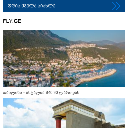
16:14 / 06-08-2026
"დღეს ვიმგზავრეთ
დღის ყველა სიახლე
მატარებლით, რომელიც ახალი
სიჩქარით მოძრაობს, მანამდე
ბათუმამდე მგზავრობის დრო
FLY.GE
იყო 5,5 საათი და ახლა არის 4
საათამდე შემცირებული" -
ირაკლი კობახიძე
15:17 / 06-08-2026
შემოსავლების სამსახურში
აზერბაიჯანული მედიის მიერ
გავრცელებულ ინფორმაციას
პასუხობენ
13:39 / 06-08-2026
ბაქომ საქართველოს საგარეო
თბილისი - ანტალია 840.90 ლარიდან
უწყებას დიპლომატური ნოტა
გაუგზავნა - მიზეზი
აზერბაიჯანული სანომრე ნიშნის
მქონე სატვირთოების
საზღვარზე შეფერხებაა:
დეტალები
კატეგორიის ყველა სიახლე