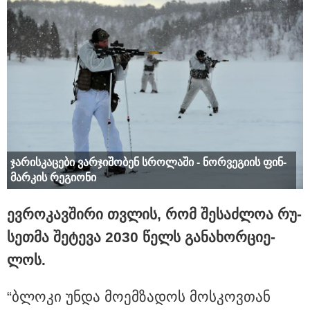
12:25 / 06-08-2026
გიგა ავალიანის საქმეზე დაკავებული ნია იმნაძე
კლინიკიდან ზაჰესის დროებითი მოთავსების
იზოლატორში გადაიყვანეს
ჯა­რის­კა­ცე­ბი ვარ­ჯი­შო­ბენ სრო­ლა­ში - ნორ­ვე­გი­ის ფინ­
მარ­კის რე­გი­ო­ნი
ევ­რო­კავ­ში­რი თვლის, რომ შე­საძ­ლოა რუ­
სეთ­მა შე­ტე­ვა 2030 წელს გა­ნა­ხორ­ცი­ე­
12:54 / 06-08-2026
ლოს.
ტრაგედია ხობში - მდინარე ხობისწყალში დედა-
შვილი დაიხრჩო
“ბლო­კი უნდა მო­ემ­ზა­დოს მოს­კოვ­თან