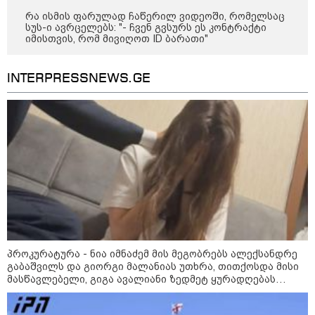
რა ისმის ფარულად ჩაწერილ ვიდეოში, რომელსაც
სუს-ი ავრცელებს: "- ჩვენ გვსურს ეს კონტრაქტი
იმისთვის, რომ მივიღოთ ID ბარათი"
INTERPRESSNEWS.GE
21:03 / 05-08-2026
რამ გამოიწვია საქართველოს
ელექტროენერგეტიკული სისტემის სრული
გათიშვა - რას ამბობს სემეკ-ის წევრი
პროკურატურა - ნია იმნაძემ მის მეგობრებს ალექსანდრე
18:34 / 06-08-2026
გაბაშვილს და გიორგი მალანიას უთხრა, თითქოსდა მისი
"სამგორის" მეტროში
მასწავლებელი, გიგა ავალიანი ზედმეტ ყურადღებას
გარდაცვლილი სტუდენტის,
იჩენდა მის მიმართ, რითაც ალექსანდრე გაბაშვილი
მარიამ ტყემალაძის დედა
წააქეზა, თანამზრახველებთან ერთად თავს დასხმოდა
ექსპერტიზის პასუხს აქვეყნებს -