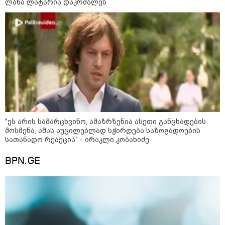
ლანა ლატარია დაკრძალეს
რა უნდა გავაკეთოთ პირველ
რიგში შუქის გამორთვისას: 5
მნიშვნელოვანი ნაბიჯი
1-დღიანი ტურები თბილისიდან:
სად წავიდეთ დილით და
დავბრუნდეთ საღამოს?
"ეს არის სამარცხვინო, ამაზრზენია ასეთი განცხადების
მოსმენა, ამას აუცილებლად სჭირდება საზოგადოების
სათანადო რეაქცია" - ირაკლი კობახიძე
BPN.GE
მსოფლიო