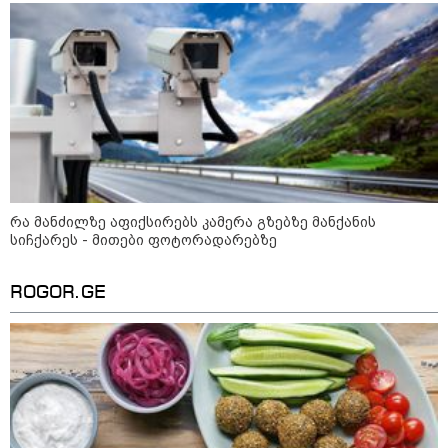
ედება ბრალი
14:08 / 05-08-2026
ლაიფციგის აეროპორტში
უკრაინულ თვითმფრინავთან
ახლოს ასაფეთქებელი
მოწყობილობით აღჭურვილი
დრონი აღმოაჩინეს - რას წერს
მედია
რა მანძილზე აფიქსირებს კამერა გზებზე მანქანის
სიჩქარეს - მითები ფოტორადარებზე
13:22 / 05-08-2026
საფრანგეთის სოფელში ტყის
ხანძრის შემდეგ მეორე
მსოფლიო ომის დროინდელი
ROGOR.GE
ასობით ჭურვი აღმოაჩინეს -
"რიგრიგობით
ფეთქდებოდნენ..."
12:38 / 05-08-2026
იტალიაში ქალმა, ლატარიის
ბილეთი, რომელმაც 1 მლნ
მოიგო, შემთხვევით ნაგავში