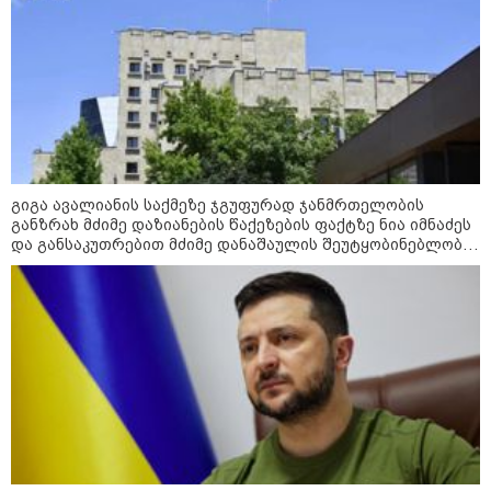
გიგა ავალიანს
რა გახდა გოგონას
გარდაცვალების მიზეზი?
17:55 / 06-08-2026
"თვითმცლელში იმყოფებოდა
მცირეწლოვანი ბავშვი" - რამ
გამოიწვია რუსთაველის
გამზირზე ავტომანქანის
გადაბრუნება: “ჯივიპი”
განცხადებას ავრცელებს
გიგა ავალიანის საქმეზე ჯგუფურად ჯანმრთელობის
განზრახ მძიმე დაზიანების წაქეზების ფაქტზე ნია იმნაძეს
17:14 / 06-08-2026
და განსაკუთრებით მძიმე დანაშაულის შეუტყობინებლობის
"ნიკო კვარაცხელიას საქმის
ფაქტზე ანასტასია ბერუაშვილს ბრალდება წარუდგინეს
ფიგურანტები ხელის გულზე
ატარა არაერთი წელი! ხომ არ
იცით რატომ?! იქნებ იმიტომ
რომ თავად დაუკვეთეს?!" -
ნიკო კვარაცხელიას დედა
განცხადებას ავრცელებს
15:42 / 06-08-2026
თელავის ხევის მიმდებარედ, 10
მეტრის ზონაში არსებულ ყველა
შენობას დემონტაჟი
ჩაუტარდება - რას აცხადებს
თელავის მერი