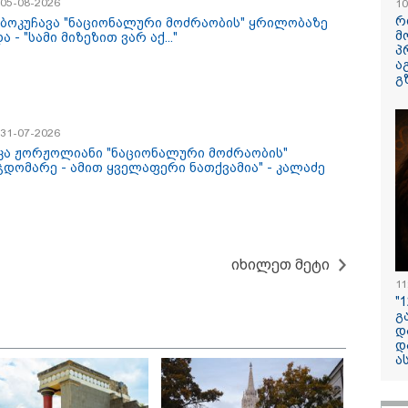
/ 05-08-2026
10
რ
 ბოკუჩავა "ნაციონალური მოძრაობის" ყრილობაზე
მ
ა - "სამი მიზეზით ვარ აქ..."
პ
ა
გ
/ 31-07-2026
უკა ჟორჟოლიანი "ნაციონალური მოძრაობის"
თუმში, სისტემატურად
ვრცელდება
"რატომ იყრ
ჯდომარე - ამით ყველაფერი ნათქვამია" - კალაძე
ზადებდნენ ცნობილი
მკვლელობის მომენტში
მესენჯერშ
ენდების
გადაღებული უმძიმესი
გაუგებარი 
ლსიფიცირებულ
ვიდეო: კადრებში ჩანს,
როგორ და
კისა და სხვა
როგორ ესროლეს
თავი?" - შ
კოჰოლურ სასმელებს
ცნობილ "ტიკტოკერს"
თუ არა ამ 
რა დეტალებს
ლაივის დროს - რას
წაშლა?
იხილეთ მეტი
აჯაროებს ფინანსთა
ამბობს მომხდარზე
11
მინისტროს
მექსიკის პოლიცია
"
გამოძიებო
გ
მსახური?
დ
დ
11:40 / 07-08-2026
ა
"დაკავებულია 3
რომლებიც სისტ