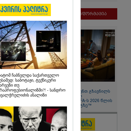
ნობილი
მნიშვნელოვანი ინფორმაცია
ბულ
მელებს" -
მსახური
ატომ ჩაბნელდა საქართველო
ესამედ: საბოტაჟი, ტექნიკური
არვეზი თუ
2026
11:13 / 05-08-2026
რაპროფესიონალიზმი?! - სანდრო
Hisense წარმოგიდგენთ გზავნილს
ვო, გეხვეწები"
ვალჭრელიძის ანალიზი
"ინოვაციები უკეთესი
წინანდელი
ცხოვრებისათვის" FIFA-ს 2026 წლის
ახალი
მსოფლიო ჩემპიონატზე™
 დაკარგული
ში: რას
ამ
ს დედა
2026