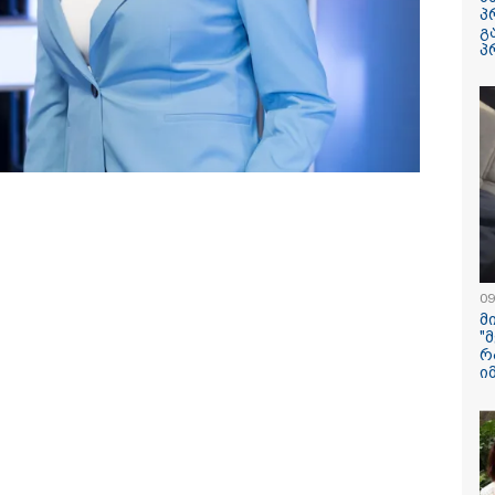
რატომ ჩაბნელდ
პ
საქართველო მე
გ
გველოდება თუ 
პ
ზამთარში მასშ
ენერგოკრიზისი 
"პრობლემის მო
დაახლოებით ე
დასჭირდება"
ლურ ქსელებში ვირუსულად
სპა, აუზები, პა
დოდ ლომისაზე გადაღებული
ხედები - ცნობ
კუნძულ მადეირა
რად ისმის სავარაუდოდ
რონალდუ და ჯ
ურიკა) დადიანიძის
დაქორწინდებია
გამოქვეყნდა Sp
09
რაკეტის ფრაგმ
მ
მთვარესთან შეჯ
"
ამსახველი კადრ
რ
ორბიტალურმა ა
ი
მთვარის ზედაპ
შეჯახებამდე და
შემდეგ გადაიღ
 07-08-2026
10:45 / 07-08-