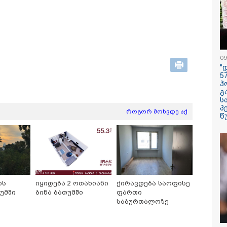
ლინა ჯოლის ძმა
"აშშ კვლა
 დაშორდა და
შეშფოთებუ
ა, რომ გეია -
მიერ საქა
შვობაში გიჟურად
ტერიტორი
არდა დისნეის
განგრძობა
ესები"
ოკუპაციით"
საელჩო
09
"
/ 07-08-2026
23:45 / 06-08-
5
ელობა პირდაპირ
ექსპედიცია
ჰ
ში: ცნობილ
ობიექტი“ -
გ
ტოკერს" ლაივის
შემდეგ, მფ
ს
 ესროლეს, ის
ამელია ერ
პ
როგორ მოხვდე აქ
ლზე გარდაიცვალა -
დაკარგულ
წ
ამბობს მომხდარზე
თვითმფრინ
იკის პოლიცია
კვლავ გან
ის
იყიდება 2 ოთახიანი
ქირავდება საოფისე
უმში
ბინა ბათუმში
ფართი
საბურთალოზე