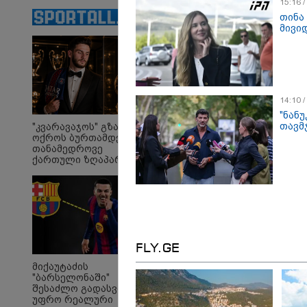
მრავალშვილიანი
15:16 
დედა გახდება
თინა
მივიდ
14:10 
"ნან
"ბოლო წამებზე
ბა
თავმ
"კვარავაჯოს" გზა
ნამდვილად ისმის
ამ
ოქროს ბურთამდე:
განწირული ხმა: “კახა,
ბრ
თანამედროვე
არ მიმატოვო,
ფა
ქართული ზღაპარი
გეხვეწები” - რა წერს და
ვის
რა ვიდეოს აქვეყნებს
ალ
ადვოკატი, ტარიელ
- 
კაკაბაძე?
ას
სა
სა
სამართალი
სა
FLY.GE
მიქაუტაძის
"ბარსელონაში"
შესაძლო გადასვლა
უფრო რეალური