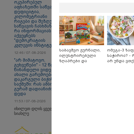
ოკუპირებულ
აფხაზეთში საწვავის
თბილისი - ანტალია
თბ
დეფიციტია,
840.80 ლარიდან
15
კილომეტრიანი
რიგები და შეზღუდვა
საწვავის ჩასხმაზე -
რა ინფორმაციას
აქვეყნებს
პოლიტიკა
"დემოკრატიის
კვლევის ინსტიტუტის“
საბავშვო ჟურნალი,
ომეგა-3 ზა
12:46 / 07-08-2026
ილუსტრირებული
საჭიროა? - 
"არ მიმატოვო,
ზღაპრები და
არ უნდა ვთ
გეხვეწები" - 12 წლის
მაგნიტური სათამაშო
უარი თევზზ
წინანდელი ვიდეო და
9.90 ლარად -
დღეებში
ახალი გარემოება
"საბავშვო
დაკარგული ბიჭის
კარუსელში"
საქმეში: რას ამბობს
ზღაპრების სერია
გურამ დადიანიძის
დაიწყო
დედა
11:53 / 07-08-2026
იხილეთ დღის ყველა
სიახლე