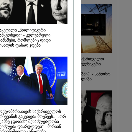
 9-თვიანი
0 ოჯახისთვის"
ჰოლდინგის"
მლებს
ამოუტანეს: რა
ელოდებათ
აკეტილი „პოლიტიკური
ტრიაშვილსა
ამკუთხედი“ - კულუარული
ულეისკირს
ამაშები, რომლებიც დიდი
ისხლის ფასად ჯდება
რატომ ჩაბნელდა საქართველო
მესამედ: საბოტაჟი, ტექნიკური
ხარვეზი თუ
არაპროფესიონალიზმი?! - სანდრო
თვალჭრელიძის ანალიზი
ოქტომბრისთვის საქართველოს
რჩევანის გაკეთება მოუწევს... „ორ
კამზე ჯდომის“ შესაძლებლობა
ეიძლება დასრულდეს“ - მირიან
ირიანაშვილის ანალიზი