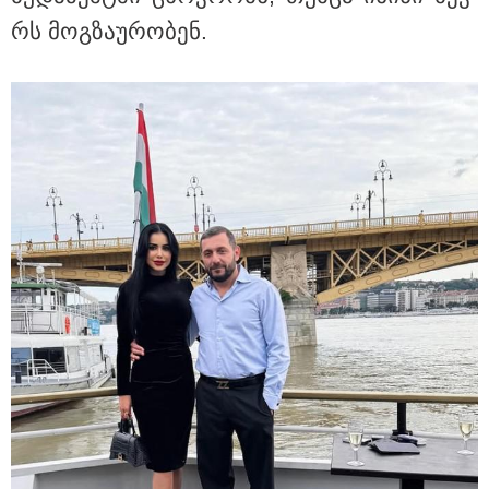
17:07 / 04-08-2026
რს მოგ­ზა­უ­რო­ბენ.
"დინამოს“ ბაზაზე ვითარება
დაიძაბა – ქეცბაიასა და
ლორიას დაძაბული საუბრის
შემდეგ ყველა
გადაწყვეტილების
მოლოდინშია
09:39 / 04-08-2026
ბრძოლიდან რამდენიმე კვირის
შემდეგ, 34 წლის ასაკში UFC-ის
ბრაზილიელი მებრძოლი
გარდაიცვალა
12:08 / 03-08-2026
რა შანსი აქვს ხვიჩა
კვარაცხელიას "ოქროს ბურთის"
მოგების? - L'Équipe-მა ის
ფავორიტად დაასახელა - ვის
ასახელებენ სხვა გამოცემები?