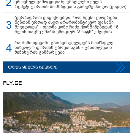
ეროვნულ გამოცდებაზე უმაღლესი ქულა
რეპეტიტორთან მომზადების გარეშე მიიღო (ვიდეო)
"ვერასდროს ვიფიქრებდი, რომ ჩვენი ცხოვრება
შენთან ერთად ასეთ არარომანტიკულ ფაზაში
შევიდოდა" - თეონა კონტრიძე ქორწინებიდან 18
წლის თავზე ქმარს ემოციურ "პოსტს" უძღვნის
რა შემთხვევაში გათავისუფლდება მოსწავლე
კატეგორიები
სასკოლო ფორმის ტარებისგან - განათლების
მინისტრის განმარტება
დღის ყველა სიახლე
დღის ზოგადი
10
ასტროლოგიური
FLY.GE
პროგნოზი
აგვისტო
ეს დღე მოითხოვს მეტ მოქნილობასა და დაკვირვებულობას.
შესაძლოა, გეგმებში მცირე ცვლილებები შევიდეს, თუმცა
მშვიდი რეაგირება და სიტუაციასთან სწრაფი ადაპტაცია
საუკეთესო შედეგს მოგიტანთ. საღამო ხელსაყრელია