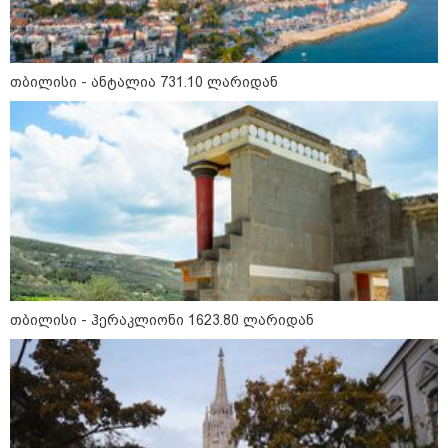
განტვირთვისა და ახლობელ ადამიანებთან
ურთიერთობისთვის.
თბილისი - ანტალია 731.10 ლარიდან
როგორ შევარჩიოთ ჩაფხუტი
სწორად: ზომები, ტიპები და
უსაფრთხოების სტანდარტები
როგორ ავიცილოთ თავიდან
მუდმივი ქაოსი სახლში:
დასახელდა მთავარი მიზეზი,
თბილისი - ჰერაკლიონი 1623.80 ლარიდან
რატომ არის უწესრიგობა
ყოველდღიური დალაგების
მიუხედავად
ამ ზოდიაქოს ნიშნების ცხოვრება
ძალიან მალე 180 გრადუსით
შეტრიალდება