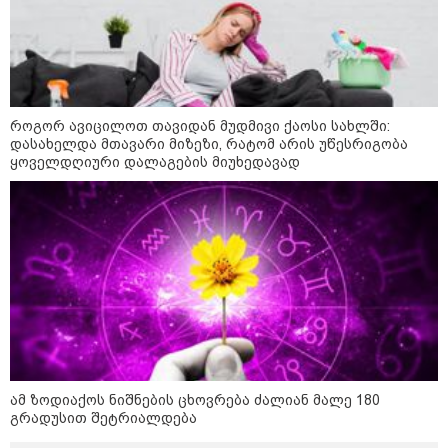
10:54 / 10-08-2026
ქურდობა თვითმფრინავის ბორტზე:
პოლიციამ ჩინეთის 2 მოქალაქე დააკავა -
რა ინფორმაციას ავრცელებს შსს
როგორ ავიცილოთ თავიდან მუდმივი ქაოსი სახლში:
დასახელდა მთავარი მიზეზი, რატომ არის უწესრიგობა
ყოველდღიური დალაგების მიუხედავად
21:50 / 10-08-2026
გორში, მანქანა ქალს დაეჯახა -
რა დეტალები ხდება ცნობილი?
20:38 / 10-08-2026
გურამ დადიანიძის
გაუჩინარების საქმის
ფარგლებში შსს ტერიტორიის
ხელახალ შემოწმებას იწყებს -
ამ ზოდიაქოს ნიშნების ცხოვრება ძალიან მალე 180
შსს განცხადებას ავრცელებს
გრადუსით შეტრიალდება