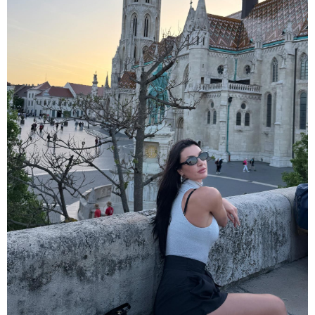
"კაფეში ყავის საყიდლად შევედი. შემთხვევით
შევხვდი ამ ქალბატონს, მითხრა, რომ თბილისზე
სიუჟეტს ვაკეთებო და..." - რას ამბობს კახა კალაძე
რუსულენოვან ბლოგერთან ინტერვიუზე
13:53 / 10-08-2026
"ოთარ ფარცხალაძე ძებნაში კი არ იმყოფება,
იმყოფება იმ ქვეყანაში, რომლის მოქალაქეცაა" -
ადვოკატი