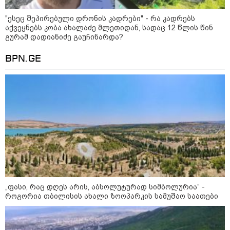
რუსულენოვან ბლოგერთან
ინტერვიუზე
"ესეც შეპირებული დრონის კადრები" - რა კადრებს
13:00 / 10-08-2026
აქვეყნებს კობა ახალაძე მლეთიდან, სადაც 12 წლის წინ
"გადახედეთ, რა მონაცემებია
გურამ დადიანიძე გაუჩინარდა?
ევროპული ქვეყნების რუსეთთან
სავაჭრო ურთიერთობების
BPN.GE
თვალსაზრისით, მას შემდეგ,
რაც რუსეთ-უკრაინის ომი
გაჩაღდა" - კახა კალაძე
12:25 / 10-08-2026
"ანტირუსული რიტორიკით
გამორჩეულ "ნაცაქტივისტებს“
წლების განმავლობაში
რუსეთიდან სარგებლის
მიღებაზე უარი არ უთქვამთ -
ყველაფერი 2022 წლის შემდეგ
შეიცვალა" - ნინო წილოსანი
კატეგორიის ყველა სიახლე
„ფასი, რაც დღეს არის, აბსოლუტურად სიმბოლურია“ -
როგორია თბილისის ახალი ზოოპარკის სამუშაო საათები