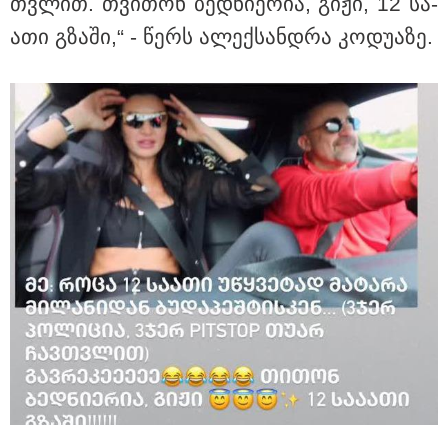
თვლით. თვი­თონ ბედ­ნი­ე­რია, გიჟი, 12 სა­
ა­თი გზა­ში,“ - წერს ალექ­სან­დრა კო­დუ­ა­ზე.
10:56 / 10-08-2026
როგორი ამინდია მოსალოდნელი 10-11 აგვისტოს?
11:11 / 10-08-2026
ირანმა მოჯტაბა ხამენეის
იშვიათი ვიდეო გაავრცელა - რა
ჩანს კადრებში
13:11 / 10-08-2026
მალხაზ ბოკუჩავას
მკვლელობის საქმეზე
ბრალდებულ მალხაზ
ბაგათელიას მიმართ სისხლის