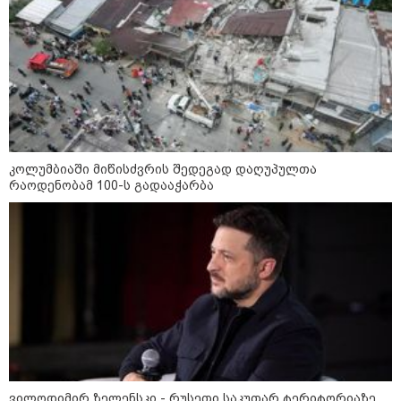
"რაც უფრო მემატება ასაკი, მით
უფრო მოკლდება ჩემი კაბების
სიგრძე"
"მათ უნდა დაამტკიცონ, რომ ჩემი
შვილი ნია იმნაძეს ავიწროებდა,
მე კი დავამტკიცებ, რომ ჩემს
შვილს ცილს სწამებენ..." - ეკა
კოლუმბიაში მიწისძვრის შედეგად დაღუპულთა
კუპატაძის ემოციური ინტერვიუ
რაოდენობამ 100-ს გადააჭარბა
"იმედი ჰქონდათ, რომ სეუტას
სასაზღვრო კრიზისის ირგვლივ
მომხდარი სკანდალი დროთა
განმავლობაში
განეიტრალდებოდა, მაგრამ საქმე
უფრო უარესად არის" - რა წერს
The Daily Telegraph
"გაჩერდა წითელი "იკარუსი"“და
ყარყარაშვილის ბრძანებით
ტყვეები ციხიდან გამოიყვანეს" -
ჟურნალისტ თამრიკო
მოლაშვილის თვალით დანახული
ვილოდიმირ ზელენსკი - რუსეთი საკუთარ ტერიტორიაზე
აფხაზეთის ომი და პასუხი