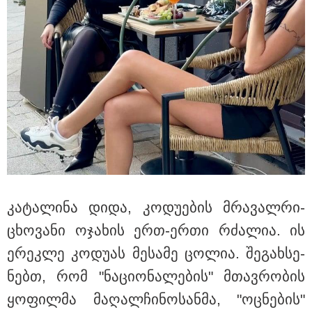
15:49 / 06-08-2026
შეიძინე ალდაგის სამოგზაურო დაზღვევა და
მიიღე გაორმაგებული ინტერნეტი
სპორტი
კა­ტა­ლი­ნა დიდა, კო­დუ­ე­ბის მრა­ვალ­რი­
ცხო­ვა­ნი ოჯა­ხის ერთ-ერთი რძა­ლია. ის
ერეკ­ლე კო­დუ­ას მე­სა­მე ცო­ლია. შე­გახ­სე­
ნებთ, რომ "ნა­ცი­ო­ნა­ლე­ბის" მთავ­რო­ბის
ყო­ფილ­მა მა­ღალ­ჩი­ნო­სან­მა, "ოც­ნე­ბის"