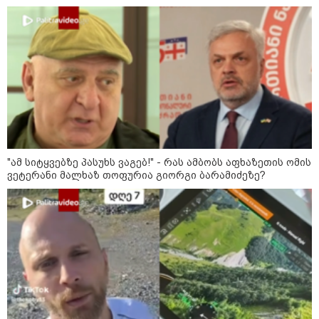
10:45 / 10-08-2026
"2008-2022 წლებში რუსეთში საქმიანობას
არ ერიდებოდნენ, "სუხიშვილები",
ნიკოლოზ რაჭველი და პაატა
ბურჭულაძე..." - ირაკლი კირცხალია
15:33 / 10-08-2026
"რაც ვინმე კირცხალიამ
"ამ სიტყვებზე პასუხს ვაგებ!" - რას ამბობს აფხაზეთის ომის
ილაპარაკა, სხვა არაფერია, თუ
ვეტერანი მალხაზ თოფურია გიორგი ბარამიძეზე?
არა რუსეთთან ურთიერთობის
განახლების დაანონსება" - ნიკა
გვარამია
13:13 / 10-08-2026
"კაფეში ყავის საყიდლად
შევედი. შემთხვევით შევხვდი ამ
ქალბატონს, მითხრა, რომ
თბილისზე სიუჟეტს ვაკეთებო
და..." - რას ამბობს კახა კალაძე