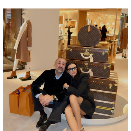
მდგომარეობა
სასამართლო პროცესი
გამოცხადდა
იწყება
"ნია იმნაძის ტელეფონი
გასუფთავებული იყო და ერთ
მოწყობილობაზე შეერთების
შემდეგ ბევრი რამ აღდგა..." - ეკა
კუპატაძე
"ამ სიტყვებზე პასუხს ვაგებ!" - რას
ამბობს აფხაზეთის ომის ვეტერანი
მალხაზ თოფურია გიორგი
ბარამიძეზე?
"ესეც შეპირებული დრონის
კადრები" - რა კადრებს აქვეყნებს
კობა ახალაძე მლეთიდან, სადაც
12 წლის წინ გურამ დადიანიძე
გაუჩინარდა?