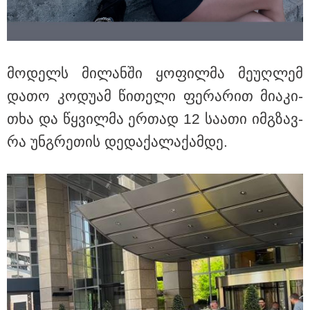
მო­დელს მი­ლან­ში ყო­ფილ­მა მე­უღ­ლემ
დათო კო­დუ­ამ წი­თე­ლი ფერ­ა­რით მი­ა­კი­
თხა და წყვილ­მა ერ­თად 12 სა­ა­თი იმ­გზავ­
რა უნ­გრე­თის დე­და­ქა­ლა­ქამ­დე.
12:36 / 10-08-2026
"დიემჯი ჯგუფი” "ლაგუნა ვერეს“, აბრეშუმისა და
თამბაქოს ფაბრიკების ტერიტორიის განვითარების
ახალ ეტაპს იწყებს