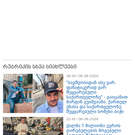
აგვისტოს?
22:08 / 10-08-2026
ბათუმში, პუშკინის ქუჩაზე
სადენებს ცეცხლი გაუჩნდა - რა
დეტალები ხდება ცნობილი
შემთხვევის ადგილიდან?
21:15 / 10-08-2026
რუბრიკის სხვა სიახლეები
"ამ მასწავლებლებს ბოდიში და
რას ვებლატავებით, თითქოს
09:36 / 08-08-2026
იმდენი რესურსი გვქონდეს
"ბავშვობიდან ასე ვარ..
დახარჯული მათ
ფანატიკურად ვარ
გადამზადებაში ან იმდენ
შეყვარებული
ხელფასს ვუხდიდეთ, რომ
საქართველოზე" - გაიცანით
უსინდისობა იყოს რომ არ
მარტინ გუიმჯიანი, ქართულ
მუშაობენ პროფესიულ
ენასა და საქართველოზე
განვითარებაზე" - რას წერს ნიკა
17:24 / 10-08-2026
შეყვარებული სომეხი ბიჭი
გვარამია?
"საქმის მასალებში წერია, რომ
ალექსანდრე გაბაშვილი ნია
22:45 / 06-08-2026
იმნაძეს პირობას აძლევს,
ქალმა 1 მილიონი ევროს
ვციტირებ: "მოგიგვარებ საქმეს
ღირებულების მოგებული
მასწავლებლებთან" - ეკა