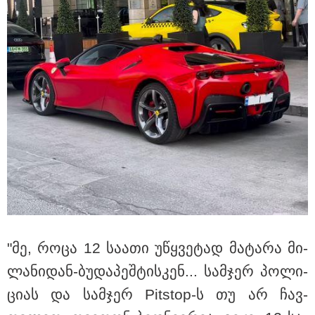
14:58 / 10-08-2026
"მოვუწოდებთ შსს-ს, სასწრაფოდ გამოიძიოს
ჟურნალისტ კობა ფარტენაძეზე გახშირებული
თავდასხმები" - საქართველოს ჟურნალისტური
ეთიკის ქარტია
"მე, როცა 12 სა­ა­თი უწყვე­ტად მა­ტა­რა მი­
ლა­ნი­დან-ბუ­და­პეშ­ტის­კენ... სამ­ჯერ პო­ლი­
ცი­ას და სამ­ჯერ Pitstop-ს თუ არ ჩავ­