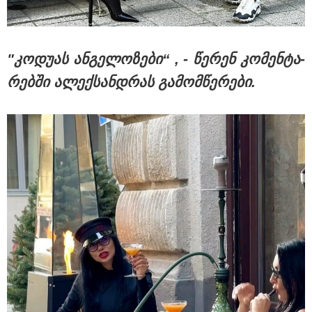
მნიშვნელოვანი ინფორმაცია
"კო­დუ­ას ან­გე­ლო­ზე­ბი“ , - წე­რენ კო­მენ­ტა­
რებ­ში ალექ­სან­დრას გა­მომ­წე­რე­ბი.
11:13 / 05-08-2026
Hisense წარმოგიდგენთ გზავნილს "ინოვაციები
უკეთესი ცხოვრებისათვის" FIFA-ს 2026 წლის
მსოფლიო ჩემპიონატზე™