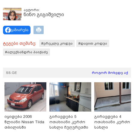
ავტორი:
ნინო გიგიშვილი
„ფასი, რაც დღეს არის,
აბსოლუტურად სიმბოლურია“ -
როგორია თბილისის ახალი
გაზიარება
ზოოპარკის სამუშაო საათები
ტეგები თემაზე:
#ერეკლე კოდუა
#დავით კოდუა
#ალექსანდრა პაიჭაძე
„გაჩნდა ახალი ფონდი ნაკვეთების
- როგორც კი ახალი გზა გაივლის
სადმე, კომერციულ მიწაზე
მოთხოვნა იზრდება“
SS.GE
როგორ მოხვდე აქ
საფერავის შაქრიანობის ზღვარი
მცირდება - რა იცვლება რთველის
სუბსიდირების სქემაში
იყიდება 2006
გირავდება 5
გირავდება 4
წლიანი Nissan Tiida
ოთახიანი კერძო
ოთახიანი კერძო
თბილისში
სახლი ჩუღურეთში
სახლი
ორთაჭალაში