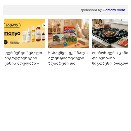
საზოგადოება
sponsored by
ContentRoom
ფერმენტირებული
საბავშვო ჟურნალი,
ოქროსფერი კანი
ინგრედიენტები
ილუსტრირებული
და წვნიანი
კანის მოვლაში -
ზღაპრები და
შიგთავსი: როგორ
კორეული
მაგნიტური
მოვამზადოთ
ინოვაციური
სათამაშო 9.90
სწორად პრემიუმ
ბრენდი Manyo
ლარად - "საბავშვო
ხარისხის სოსისი -
საქართველოშია
კარუსელში"
რჩევები
ზღაპრების სერია
„შეფმაისტერის“
დაიწყო
ტექნოლოგისგან
10:56 / 10-08-2026
როგორი ამინდია მოსალოდნელი 10-11