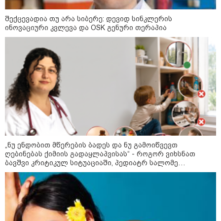
შექცევადია თუ არა სიბერე: დევიდ სინკლერის
ინოვაციური კვლევა და OSK გენური თერაპია
„ნუ ენდობით მწერების ბადეს და ნუ გამოიწვევთ
ღებინებას ქიმიის გადაყლაპვისას“ - როგორ ვიხსნათ
09:52 / 07-08-2026
ბავშვი კრიტიკულ სიტუაციაში, პედიატრ სალომე
"რაკეტები ჩვენც გვჭირდება" - დონალდ
ახვლედიანის რჩევები
ტრამპი უკრაინისთვის Patriot-ის
რაკეტების გაგზავნაზე