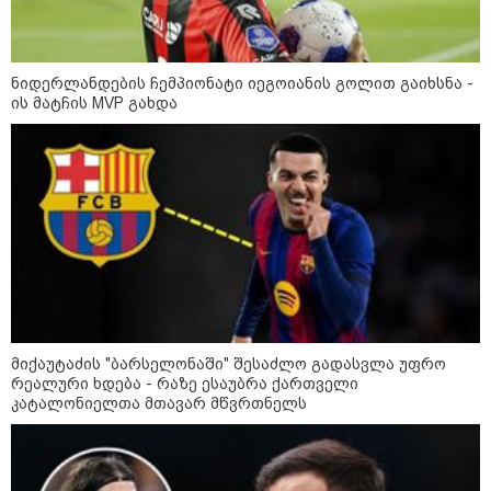
დღის ზოგადი
ნიდერლანდების ჩემპიონატი იეგოიანის გოლით გაიხსნა -
7
ასტროლოგიური
ის მატჩის MVP გახდა
პროგნოზი
აგვისტო
8 აგვისტო ახალ შთაგონებასა და ემოციურ სიახლოვეს
მოიტანს. გაიზრდება ინტერესი შემოქმედებითი საქმიანობისა
და კულტურული ღონისძიებების მიმართ. საღამო
განსაკუთრებით ხელსაყრელია საყვარელ ადამიანებთან
დროის გასატარებლად და თბილი, გულახდილი
საუბრებისთვის.
მიქაუტაძის "ბარსელონაში" შესაძლო გადასვლა უფრო
რეალური ხდება - რაზე ესაუბრა ქართველი
კატალონიელთა მთავარ მწვრთნელს
აგვისტო აგარაკზე: ეს 5 საქმე
უნდა მოასწროთ შემოდგომის