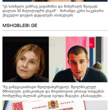
თბილისის მერია ინფორმაციას
"ეს სასმელი უამრავ ვიტამინსა და მინერალს შეიცავს.
ავრცელებს
დილით 30 მილილიტრს ვსვამ" - მირანდა კერი საკუთარი
უჩვეულო დიეტის დეტალებს ასახელებს
MSHOBLEBI.GE
21:30 / 07-08-2026
თბილისში, ლოზუნგით
„გვახსოვს გმირები, გვახსოვს
მტერი” მსვლელობა
მიმდინარეობს
20:58 / 07-08-2026
"იპოვონ ერთი გოგონა, ვისაც
გიგა სექსუალურად ავიწროებდა
- თუ გამოჩნდება ასეთი
გოგონა, 10 000 ლარს
ოფიციალურად, სახალხოდ
"ნუ განგვიკითხავთ შვილდახვრეტილ, შვილმოკლულ
გადავცემ" - გიგა ავალიანის
მშობლებს, განიკითხეთ და მოვთხოვოთ ერთად სისტემას,
დედა განცხადებას ავრცელებს
რომელმაც ძალიან კარგად იცოდა მსგავსი, გზასაცდენილი
ახალგაზრდების არსებობა და არაფერი გააკეთა მათ
18:21 / 07-08-2026
სწორ გზაზე დასაყენებლად…" - იზა ომაძე
"ვიდეოს ნახვა ჩემთვის იყო