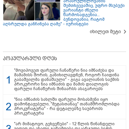
არასრულწლოვანის
შემთხვევაშიც, უფრო მსუბუქი
ვარიანტი ძნელი
წარმოსადგენია...
ბუნდოვანია, რატომ
აღსრულდა განჩინება ღამე" - იურისტები
იხილეთ მეტი
მნიშვნელოვანი ინფორმაცია
პოპულარული დღეს
"მოვიპოვეთ ფარული ჩანაწერი ნია იმნაძესა და
მამამისს შორის, განიხილავდნენ, როგორ ჩაიდინა
გაბაშვილმა დანაშაული" - გიგა ავალიანის საქმის
პროკურორი ნია იმნაძის და მამის დიალოგის
ფარული ჩანაწერის შინაარსს ასაჯაროებს
"ნია იმნაძის სახლში ფარული მოსასმენი იყო
დამონტაჟებული, "მეტასთანაც" თანამშრომლობდა
პროკურატურა" - რა დეტალებზე საუბრობს
პროკურატურა
11:13 / 05-08-2026
"არ მიმატოვო, გეხვეწები" - 12 წლის წინანდელი
Hisense წარმოგიდგენთ გზავნილს "ინოვაციები
ვიდეო და ახალი გარემოება დაკარგული ბიჭის