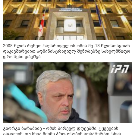
შეხვდებოდა“
„ფასები 2-3 წელში გაორმაგდება“
- ლოკაციები თბილისის
შემოგარენში, სადაც შესაძლოა,
მიწები გაძვირდეს
2008 წლის რუსეთ-საქართველოს ომის მე-18 წლისთავთან
დაკავშირებით ადმინისტრაციულ შენობებზე სახელმწიფო
დროშები დაეშვა
სამართალი
გიორგი ბარამიძე - ომის პირველ დღეებში, ტყვეების
გაცვლის, თუ სხვა მძიმე პროცესების აღსაწერად, სხვა