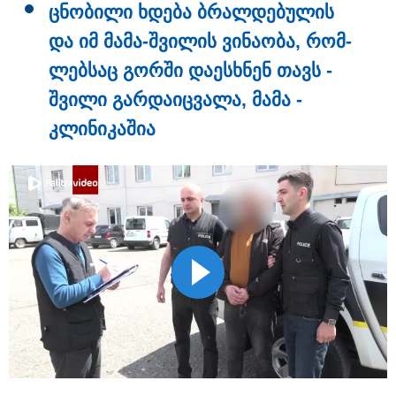
ცნო­ბი­ლი ხდე­ბა ბრალ­დე­ბუ­ლის
და იმ მამა-შვი­ლის ვი­ნა­ო­ბა, რომ­
ლებ­საც გორ­ში და­ესხნენ თავს -
შვი­ლი გარ­და­იც­ვა­ლა, მამა -
კლი­ნი­კა­შია
15:47 / 07-08-2026
Tower Group და BREEAM - ხარისხის საერთაშორისო
სტანდარტი ქართულ დეველოპმენტში