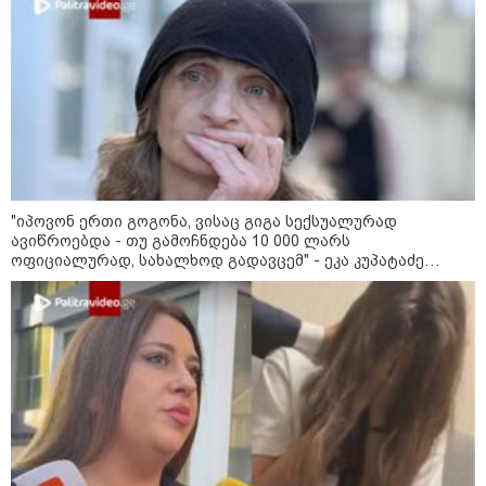
12:20 / 04-08-2026
"როცა კანონიკიდან
გამომდინარე, მართებულად
მიგვაჩნია, რომ ადამიანის
გასვენება ტაძრიდან არ მოხდეს,
ეს მგლოვიარეს ისეთი
სიყვარულითა უნდა ავუხსნათ,
რომ შფოთვა არ დაიბადოს" -
დედა სიდონია
კატეგორიის ყველა სიახლე
"იპოვონ ერთი გოგონა, ვისაც გიგა სექსუალურად
ავიწროებდა - თუ გამოჩნდება 10 000 ლარს
ოფიციალურად, სახალხოდ გადავცემ" - ეკა კუპატაძე
მკითხველის რჩევით
განცხადებას ავრცელებს