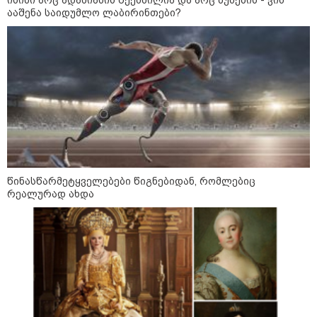
მკვლელობა პირდაპირ ეთერში:
ააშენა საიდუმლო ლაბირინთები?
ცნობილ "ტიკტოკერს" ლაივის
დროს ესროლეს, ის ადგილზე
გარდაიცვალა - რას ამბობს
მომხდარზე მექსიკის პოლიცია
კატეგორიის ყველა სიახლე
წინასწარმეტყველებები წიგნებიდან, რომლებიც
რეალურად ახდა
2008 წლის რუსეთ-საქართველოს
ომის მე-18 წლისთავთან
დაკავშირებით ადმინისტრაციულ
შენობებზე სახელმწიფო დროშები
დაეშვა
გიორგი ბარამიძე - ომის პირველ
დღეებში, ტყვეების გაცვლის, თუ
სხვა მძიმე პროცესების