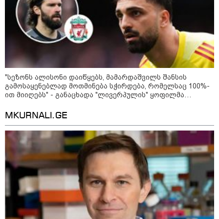
დადგომამდე
ფული ამ ზოდიაქოს ნიშნების
ხელში აღმოჩნდება: ვინ
გამდიდრდება?
"სეზონს ალისონი დაიწყებს, მამარდაშვილს შანსის
გამოსაყენებლად მოთმინება სჭირდება, რომელსაც 100%-
ით მიიღებს" - განაცხადა "ლივერპულის" ყოფილმა
მეკარემ
როგორ ჩავიცვათ 40 წლის
შემდეგ: მილიონერების
MKURNALI.GE
სტილისტის 8 ოქროს წესი და
აუცილებელი სამოსი
მსოფლიო