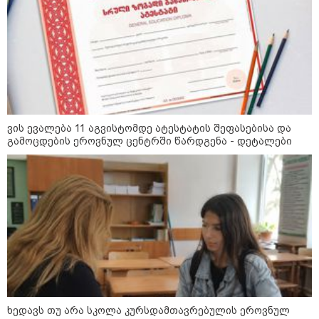
სიკვდილი - ისეთი ხმა აქვს,
თითქოს ეხვეწება, ცუდად არის"
- 12 წლის წინ გაუჩინარებული
ბიჭის დედა გავრცელებულ
ვიდეოზე პირველ კომენტარს
აკეთებს
კატეგორიის ყველა სიახლე
ვის ევალება 11 აგვისტომდე ატესტატის შეფასებისა და
გამოცდების ეროვნულ ცენტრში წარდგენა - დეტალები
პაატა ზაქარეიშვილის მწვავე
პასუხი გიორგი ბარამიძის
სკანდალურ განცხადებაზე -
"ყველაფერი დეტალურად ვიცი...
კამანში მოკლული ქართველები მე
გადმოვასვენე... ბარამიძე კი
ტყუის"
აგვისტოს ომში, გორში
საბრძოლო ნათლობა მიღებული
რუსული „ისკანდერი“ დღეს კიევის
მთავარ კოშმარად იქცა
ხედავს თუ არა სკოლა კურსდამთავრებულის ეროვნულ