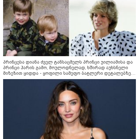
პრინცესა დიანა ძველ ტანსაცმელს პრინცი უილიამისა და
პრინცი ჰარის გამო, მოულოდნელად, ხშირად აუხსნელი
მიზეზით ყიდდა - ყოფილი სამეფო ბატლერი დეტალებზე
საკუთარ წიგნში საუბრობს
09:00 / 07-08-2026
18 წელი აგვისტოს ომიდან - ტრაგიკული
მოვლენების ქრონოლოგია, რომელიც
შესაძლოა, აღარ გვახსოვს
22:28 / 07-08-2026
სად იზღუდება მოძრაობა -