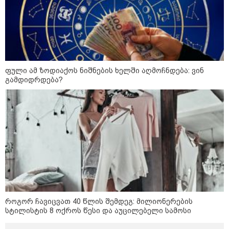
"2008 წელს საქართველო
გადავარჩინეთ - აი, 2012 წლის
"გამარჯვება" ვინც იზეიმეთ,
სწორედ ეგ იყო ქართული
ისტორიული კატასტროფა და
რაც რუსმა ჯარით ვერ აიღო,
შიდა ღალატით გაინაღდა" -
მიხეილ სააკაშვილი
14:20 / 07-08-2026
ფული ამ ზოდიაქოს ნიშნების ხელში აღმოჩნდება: ვინ
"ჩემი აზრით, ენამ გაუსწრო
გამდიდრდება?
აზრს და არ არის ეს კარგი,
თუმცა თუ რაიმეში არ მეპარება
ეჭვი, გიორგი ბარამიძის
პატრიოტიზმია" - ნიკა გვარამია
13:42 / 07-08-2026
"საქართველო მშვიდი ქვეყანაა,
სტუმართმოყვარე ხალხი ვართ
და ყველას შეუძლია ჩამოვიდეს,
არავინ შეზღუდული არაა" - კახა
კალაძე
როგორ ჩავიცვათ 40 წლის შემდეგ: მილიონერების
სტილისტის 8 ოქროს წესი და აუცილებელი სამოსი
13:27 / 07-08-2026
"სტუმართმოყვარე ხალხი ვართ