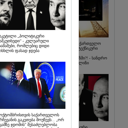
იდან
საქმე...
რას, მათ
შედეგი არ
" - ქეთა
აკეტილი „პოლიტიკური
ამკუთხედი“ - კულუარული
რატომ ჩაბნელდა საქართველო
ამაშები, რომლებიც დიდი
მესამედ: საბოტაჟი, ტექნიკური
ისხლის ფასად ჯდება
ხარვეზი თუ
არაპროფესიონალიზმი?! - სანდრო
თვალჭრელიძის ანალიზი
ოქტომბრისთვის საქართველოს
რჩევანის გაკეთება მოუწევს... „ორ
კამზე ჯდომის“ შესაძლებლობა
ჩაკეტილი „პოლიტიკური