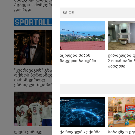
ნამდვილ კონცერტს
ჰგავდა - მომღერალი
გიორგი
SS.GE
მეფისაშვილი
დაქორწინდა (ვიდეო)
ირაკლი
"თ
ღარიბაშვილი კლინიკაში
ცო
იყო გადაყვანილი - რა
ცხ
დეტალებზე საუბრობს
აქვ
იყიდება მიწის
ქირავდება 
მისი ადვოკატი?
გუ
ნაკვეთი ბათუმში
2 ოთახიანი 
დე
ბათუმში
მი
"კვარავაჯოს" გზა
ოქროს ბურთამდე:
თანამედროვე
ქართული ზღაპარი
Faceამბები
ლუის ენრიკე:
ქართველმა ექიმმა
საბავშვო ჟუ