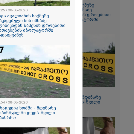
გიგა ავალიანის საქმეზე
დაკავებული ნია იმნაძე
:25 / 06-08-2026
ანიკო,
კლინიკიდან ზაჰესის დროებითი
იგა ავალიანის საქმეზე
ვადება არ
მოთავსების იზოლატორში
აკავებული ნია იმნაძე
კლი
გადაიყვანეს
ლინიკიდან ზაჰესის დროებითი
ლინიკაში
ოთავსების იზოლატორში
ანილი - რას
ადაიყვანეს
ვოკატი?
ეტიკული
 გათიშვა -
კ-ის წევრი
ქრება ნია
კურატურამ
12:54 / 06-08-2026
წარუდგინა
ტრაგედია ხობში - მდინარე
ხობისწყალში დედა-შვილი
:54 / 06-08-2026
დაიხრჩო
რაგედია ხობში - მდინარე
ობისწყალში დედა-შვილი
2026
აიხრჩო
დება, რომ
 რესტორანში
ფეთქებას