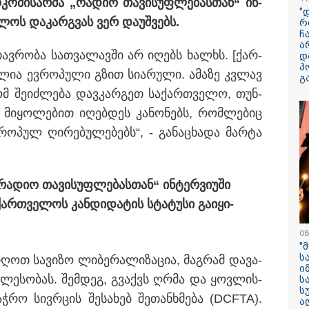
კო­მი­სარ­მა „რა­დიო თა­ვი­სუფ­ლე­ბას­თან“ ინ­
"
ვე­ლოს და­კარ­გვას ვერ და­უშ­ვებს.
რ
ჩ
ა
ავ­რო­ბა სათ­ვა­ლავ­ში არ იღებს ხალ­ხს. [ქარ­
დ
პ
ლია ევ­რო­პუ­ლი გზით სი­ა­რუ­ლი. ამა­ზე კვლავ
გ
13:59 / 06-08-2026
რომ შე­იძ­ლე­ბა დავ­კარ­გეთ სა­ქარ­თვე­ლო, თუნ­
ნიკა მელიას
 მი­ყო­ლე­ბით იღებ­დეს კა­ნო­ნებს, რომ­ლე­ბიც
სასამართლოს
ვ­რო­პულ ღი­რე­ბუ­ლე­ბებს“, - გა­ნა­ცხა­და მარ­ტა
უპატივცემლობი
1 წლით და 6 თ
თავისუფლების 
­დიო თა­ვი­სუფ­ლე­ბას­თან“ ინ­ტერ­ვი­უ­ში
მიესაჯა
ქარ­თვე­ლოს კან­დი­და­ტის სტა­ტუ­სი გა­ი­ყი­
08
"
ს
ი­ღოთ სა­ვი­ზო ლი­ბე­რა­ლი­ზა­ცია, მაგ­რამ და­ვა­
ი
ავ­ლე­სო­ბას. შემ­დეგ, გვაქვს ღრმა და ყოვ­ლის­
ს
ს
აჭ­რო სივ­რცის შე­სა­ხებ შე­თან­ხმე­ბა (DCFTA).
ა