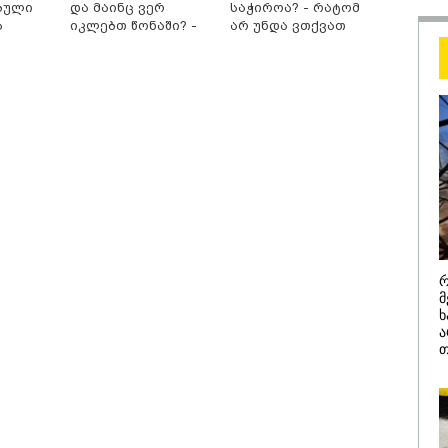
ბული
და მაინც ვერ
საჭიროა? - რატომ
შეცდომა არის
ა
იკლებთ წონაში? -
არ უნდა ვთქვათ
დანაშაულის ტო
სათამაშო
ლაშა უჩავა მთავარ
უარი თევზზე ცხელ
ეკა კუპატაძე ნა
მიზეზებზე საუბრობს
დღეებში
ჟორჟოლიანს
სერია
/ 05-08-2026
09:32 / 05-08-
ს მიერ ცოტნესთვის
"4 დღე უწ
ვებულ სახლში
უპუროდ გა
რ
ნებურად ცხოვრობს
სიცოცხლე 
მ
იანი, რომელიც
ქართველი 
ხ
დის ანდერძში ერთი
წერს, რომ 
ა
ითაც კი არ არის
მათ შორის
თ
ნიებული" - ანა
გოგონა გა
ური
/ 04-08-2026
16:02 / 03-08-
ა კანონიკიდან
"15 წლის წ
მდინარე,
დანაშაული,
ებულად მიგვაჩნია,
შეცვლილი 