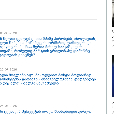
დამიანის გასვენება
4-ჯერ თავ
დან არ მოხდეს, ეს
დაწყებული 
ვიარეს ისეთი
მადლობა
არულითა უნდა
პროკურატუ
სნათ, რომ შფოთვა
გარეშე ეს 
კატეგორიის ყველა სიახლე
აიბადოს" - დედა
დადგებოდა
ნია
ხარძიანი
ჩ
/ 05-08-2026
ს
 5 წელია ვუძლებ ციხის მძიმე პირობებს, იზოლაციას,
თ
ძელი წამებას, მოწამვლას, ორმხრივ ლანძღვას და
ს
ცხყოფას..." - რას წერია მიხილ სააკაშვილის
რთვაში, რომელიც პარტიის ყრილობაზე დამსწრე
გადოებას გააცნეს?
/ 25-07-2026
ეულო მოვლენა იყო, მიყოლებით მოხდა მთლიანად
გოსისტემის გათიშვა - მნიშვნელოვანია, დადგინდეს
ა დეტალი" - შალვა პაპუაშვილი
26 წლის ყველაზე
აფრიკის ქვეყნები
ყიდვადი
ამერიკულ დოლარზე
ტომობილები -
უარს ამბობენ
cus2Move-ის რეიტინგი
„
/ 24-07-2026
ა
ს
მა ცეცხლის შეწყვეტის ბოლო წინადადება უარყო,