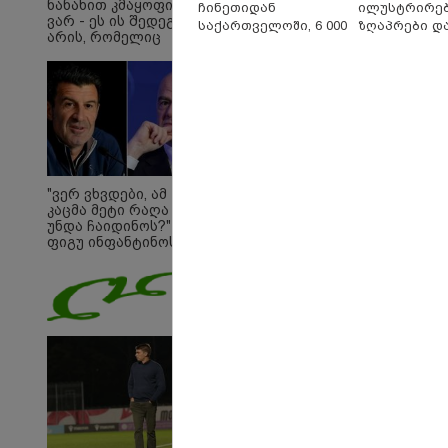
ნანახით კმაყოფილი
ჩინეთიდან
ილუსტრირე
ვარ - ეს ის შედეგი არ
საქართველოში, 6 000
ზღაპრები დ
არის, რომელიც
კილომეტრის
მაგნიტური 
გვინდოდა
დაშორებით,
9.90 ლარად -
ტელერობოტული
"საბავშვო
ოპერაცია ჩაატარა -
კარუსელში"
ისტორია დაწერილია
ზღაპრების 
დაიწყო
"ვერ ვხვდები, ამ
კაცმა მეტი რაღა
უნდა ჩაიდინოს?" -
09:33 
ფიგუ ინფანტინოს
გადადგომას
"მამი
მოითხოვს
დატო
თვით
ადამ
ზვია
სიტყვ
მოხსე
ჯაბა
12:20 
"როც
გამო
მართ