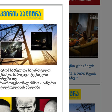
ლფასი" -
ნუკა
2026
11:13 / 05-08-2026
ყლოდ და
Hisense წარმოგიდგენთ გზავნილს
ატარეს, მათ
"ინოვაციები უკეთესი
ატომ ჩაბნელდა საქართველო
დავუბრუნეთ" -
ცხოვრებისათვის" FIFA-ს 2026 წლის
ესამედ: საბოტაჟი, ტექნიკური
მეზღვაური
მსოფლიო ჩემპიონატზე™
არვეზი თუ
36 მიგრანტი,
რაპროფესიონალიზმი?! - სანდრო
, ორსული
ვალჭრელიძის ანალიზი
დაარჩინა
2026
ინ ჩადენილი
 5-ჯერ
მოსამართლე,