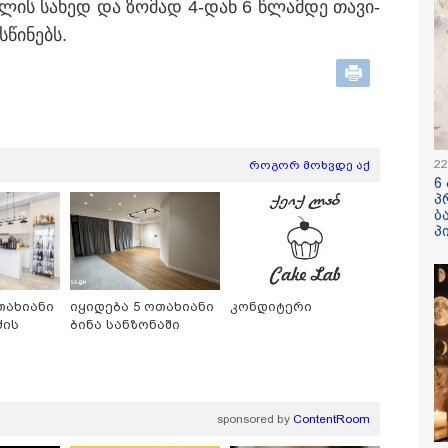
­ჯე­ლის სა­ხედ და ზო­მად 4-დან 6 წლამ­დე თა­ვი­
­წი­ნებს.
/ 05-08-2026
13:22 / 05-08-
ედია შოტლანდიაში
საფრანგეთ
წლის მამას 9 წლის
ტყის ხანძრ
შვილის
მეორე მსო
22
როგორ მოხვდე აქ
ელობაში ედება
დროინდელ
6
ი
ჭურვი აღმო
პ
"რიგრიგო
ბ
ფეთქდებოდნ
პ
/ 05-08-2026
11:10 / 05-08-
იაში ქალმა,
"სირცხვილ
რიის ბილეთი,
მღრღნიდა“ - FBI
ლმაც 1 მლნ მოიგო,
აგენტმა აღ
თახიანი
იყიდება 5 ოთახიანი
კონდიტერი
ხვევით ნაგავში
"მტრული ქვ
ძის
ბინა სანზონაში
აგდო - ის
ანგარიშებ
ფთავების
მილიონი 
ახურის
მოიპარა
მშრომლებმა ნაგვის
კატეგორიის ყველა სიახლე
ნაში იპოვეს
sponsored by
ContentRoom