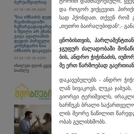
ტო­რით დამ­თავ­რე­ბუ­ლი, ყვე­
ბერუაშვილსაც
და რო­გორ ვიქ­ცე­ვით. პი­რი­
23:15 / 05-08-2026
თბილისი - ანტალია
თბ
"ნია იმნაძის დედას
სად ჰქონ­დათ, თქვენ რომ გი­
840.90 ლარიდან
17
რეანიმაციაში
„თეთ­რი ბა­ი­რა­ღე­ბი­დან“,- გა­ნა
ზეწარგადაფარებულ
ი შვილი არ უნახავს" -
გიგა ავალიანის
ცნო­ბის­თვის, პარ­ლა­მენ­ტთან
დედის პირველი
მსოფლიო
კომენტარი ნია
ჯგუ­ფურ ძა­ლა­დო­ბა­ში მო­ნა­წ
იმნაძის დაკავებაზე
ბის, ან­დრო ჭი­ჭი­ნა­ძის, იუ­მო
23:03 / 05-08-2026
მე ერთ წარ­მო­ე­ბად გა­ერ­თი­ან
იხილეთ დღის ყველა
სიახლე
და­კა­ვე­ბუ­ლებს - ან­დრო ჭი­ჭი
ლან სი­ვა­კოვს, ლუკა ჯა­ბუ­ას,
გი­ორ­გი ტე­რიშ­ვილს, ირაკ­ლი 
ხარ­ჩუკს ბრა­ლი სა­ქარ­თვე­ლ
ლის მე­ო­რე ნა­წი­ლით წა­რედ­გ
ო­ბას გუ­ლის­ხმობს.