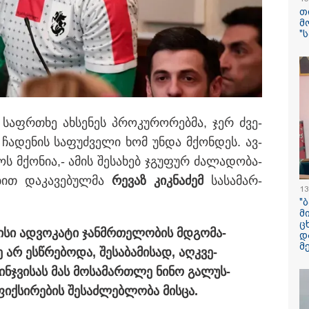
შვილი არ უნახავ
თ
ავალიანის დედ
მ
კომენტარი ნია 
"
დაკავებაზე
რამ გამოიწვია
საქართველოს
ელექტროენერგ
სისტემის სრული
როენერგეტიკული სისტემის
რას ამბობს სემე
რჰესის აგრეგატებზე
ს საფრ­თხე ახ­სე­ნეს პრო­კუ­რო­რებ­მა, ჯერ ძვე­
 ტესტირებას უკავშირდება
ჩა­დე­ნის სა­ფუძ­ვე­ლი ხომ უნდა მქონ­დეს. ავ­
საფრანგეთის 
ტყის ხანძრის შ
ოს მქო­ნია,- ამის შე­სა­ხებ ჯგუ­ფურ ძა­ლა­დო­ბა­
მსოფლიო ომის
ასობით ჭურვი ა
ბით და­კა­ვე­ბულ­მა
რე­ვაზ კიკ­ნა­ძემ
სა­სა­მარ­
"რიგრიგობით
13
ფეთქდებოდნენ..
"
მ
ც
SpaceX-ის რაკე
სი ად­ვო­კა­ტი ჯან­მრთე­ლო­ბის მდგო­მა­
დ
5-სართულიანი 
მ
 არ ეს­წრე­ბო­და, შე­სა­ბა­მი­სად, აღ­კვე­
ზომის ობიექტი 
მთვარეს დაეჯახ
­სინ­ჯვი­სას მას მო­სა­მარ­თლე ნინო გა­ლუს­
მოხდება?
ფიქ­სი­რე­ბის შე­საძ­ლებ­ლო­ბა მის­ცა.