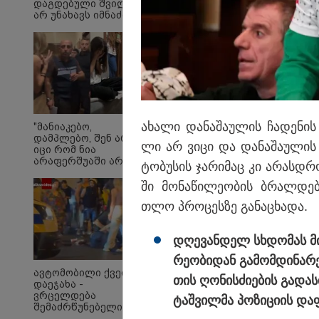
დაგდებული შვილი
არ უნახავს იმნაძის
დედას" - ეკა
კუპატაძის პირველი
ემოციური კომენტარი
ნია იმნაძის
დაკავებაზე
საქართველოს ელექტ
სრული გათიშვა ენგუ
ახა­ლი და­ნა­შა­უ­ლის ჩა­დე­ნი
"მანიაკებო,
დამპლებო, შენ არ
მიმდინარე დაგეგმილ
ლი არ ვიცი და და­ნა­შა­უ­ლის 
იცი რომ ნია
არაფერშუაში არაა?!"
ტო­ბუ­სის ჯა­რი­მაც კი არას­დრ
- გიგა ავალიანის
საქმეზე ნია იმნაძეს
ში მო­ნა­წი­ლე­ო­ბის ბრალ­დე­
აკავებენ
თლო პრო­ცეს­ზე გა­ნა­ცხა­და.
დღე­ვან­დელ სხდო­მას მი
რე­ო­ბი­დან გა­მომ­დი­ნა­რე
ავტომობილი ქვეითს
თის ღო­ნის­ძი­ე­ბის გა­და
დაეჯახა -
ვრცელდება
ტაშ­ვილ­მა პო­ზი­ცი­ის და­
შემაძრწუნებელი
კადრები მერაბ