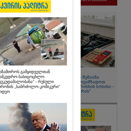
ობას
ი წითლიძე
აზამთროს გამყიდველთან
11:58 / 03-08-2026
ამკვდრო-სასიცოცხლო
ოქროსფერი კანი და წვნიანი
კუკუდამალობანა“ - რუსული
შიგთავსი: როგორ მოვამზადოთ
სწორად პრემიუმ ხარისხის სოსისი -
რონის „საბრძოლო-კომიკური“
2026
რჩევები "შეფმაისტერის"
იდეო
ტექნოლოგისგან
ური
“
ბითი საბჭოს
ელი ირაკლი
ილი გახდა