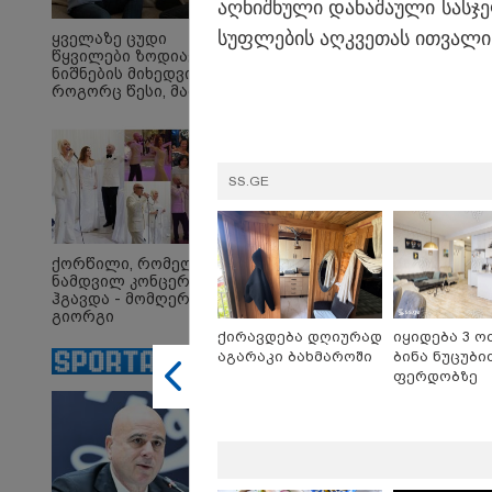
აღ­ნიშ­ნუ­ლი და­ნა­შა­უ­ლი სას
სუფ­ლე­ბის აღ­კვე­თას ით­ვა­ლის
ყველაზე ცუდი
წყვილები ზოდიაქოს
ნიშნების მიხედვით -
როგორც წესი, მათ არ
აქვთ ჰარმონიული
23:45 
ურთიერთობა
ტრაგ
- 35 
ქალი
SS.GE
მკვლ
ბრალ
ქორწილი, რომელიც
12:38 
ნამდვილ კონცერტს
იტალ
ჰგავდა - მომღერალი
ლატა
გიორგი
რომე
მეფისაშვილი
ქირავდება დღიურად
იყიდება 3 ო
შემთ
დაქორწინდა (ვიდეო)
აგარაკი ბახმაროში
ბინა ნუცუბი
გადა
ფერდობზე
დასუ
სამს
თანა
მანქა