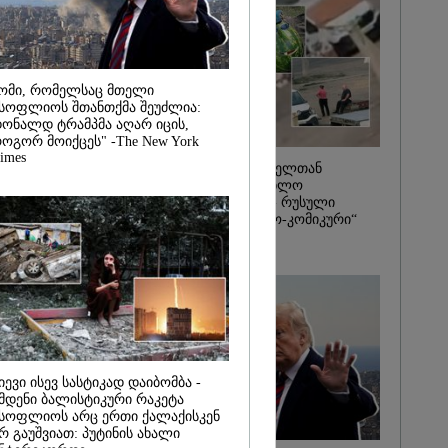
2026
ორმების
ა 1-ელი
დან დაიწყება
 როგორც
ომი, რომელსაც მთელი
სევე ონლაინ
სოფლიოს შთანთქმა შეუძლია:
ეჟიმი" - გივი
ონალდ ტრამპმა აღარ იცის,
ოგორ მოიქცეს" -The New York
imes
საზამთროს გამყიდველთან
სამკვდრო-სასიცოცხლო
„კუკუდამალობანა“ - რუსული
დრონის „საბრძოლო-კომიკური“
ვიდეო
იევი ისევ სასტიკად დაიბომბა -
მდენი ბალისტიკური რაკეტა
სოფლიოს არც ერთი ქალაქისკენ
რ გაუშვიათ: პუტინის ახალი