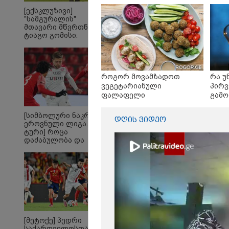
რომ ა
[ექსკლუზივი]
ტაძრი
"სამგურალის"
მგლო
მთავარი მწვრთნელი
სიყვ
ტიაგო გომისი:
ავუხ
"საქართველო
არ დ
ტალანტების
სიდო
ქვეყანაა"!
როგორ მოვამზადოთ
რა უ
ვეგეტარიანული
პირვ
ფალაფელი
გამო
მნიშ
[სიმბოლური ნაკრები.
დღის ვიდეო
ეროვნული ლიგა. XXX
ტური] როცა
დაძაბულობა და
ხარისხი ერთად არ
არიან...
ყველაზე კარგი/ცუდი
20
ქვეყნები
გა
ემიგრანტებისთვის 2026
ავ
წელს
Fo
[მეტოქე] პედრი
საქართველოსთან