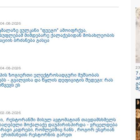
საქართველოშია
/ 06-08-2026
19:33 / 06-08-
ძემ მის მეგობრებს
რა სასჯელი
სანდრე გაბაშვილს
იმნაძეს? -
/ 04-08-2026
იორგი მალანიას
პროკურატუ
ემალაზე ვულკანი "ფუეგო" ამოიფრქვა,
ა, თითქოსდა მისი
ბრალდება 
სუფლებამ მიმდებარე ქალაქებიდან მოსახლეობის
ავლებელი, გიგა
აციის ბრძანება გასცა
იანი ზედმეტ
დღებას იჩენდა მის
რთ, რითაც
/ 06-08-2026
15:54 / 06-08-
ვილი წააქეზა" -
ურატურა
ავალიანის საქმეზე
"ბრალი არ
მნაძეს და ანასტასია
- სამწუხარ
23
/ 04-08-2026
აშვილს ბრალდება
სრულიად 
7
პის ზოგიერთი ელექტროსადგური მუშაობას
დგინეს
ბავშვის ცხ
პ
ებს - გვალვისა და წყლის დეფიციტის შედეგი: რას
დაანგრიეს"
გ
იწვევს ეს
ავალიანის 
შ
დაკავებულ
ბერუაშვილ
კატეგორიის ყველა სიახლე
/ 02-08-2026
ში, რესტორანში მისულ ავტომატიან თავდამსხმელს
რაღებული მოქალაქე დაუპირისპირდა - ვრცელდება
არავი კადრები, რომლებშიც ჩანს , როგორ ესვრიან
ი ერთმანეთს რესტორნის გარეთ