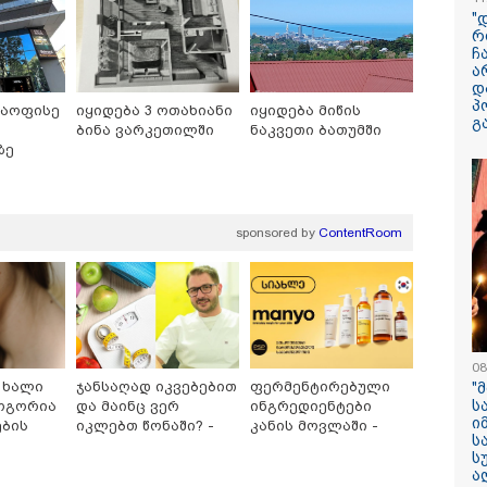
"
რ
ჩ
ა
დ
პ
საოფისე
იყიდება 3 ოთახიანი
იყიდება მიწის
გ
ბინა ვარკეთილში
ნაკვეთი ბათუმში
13:59 / 06-08-2026
ზე
ნიკა მელიას
სასამართლოს
უპატივცემლობი
sponsored by
ContentRoom
1 წლით და 6 თ
თავისუფლების 
მიესაჯა
08
 ხალი
ჯანსაღად იკვებებით
ფერმენტირებული
"
ს
როგორია
და მაინც ვერ
ინგრედიენტები
ი
ების
იკლებთ წონაში? -
კანის მოვლაში -
ს
ლაშა უჩავა მთავარ
კორეული
ს
ზები
მიზეზებზე საუბრობს
ინოვაციური ბრენდი
ა
Manyo