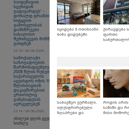
ბაიდენივით
სცენიდან
გადავარდეს“ -
დონალდ ტრამპის
სიტყვით
სამართალი
გამოსვლისას
იყიდება 5 ოთახიანი
ქირავდება 
დამსწრეები
სახალისო
ბინა დიდუბეში
ფართი
შემთხვევის მოწმენი
საბურთალო
გახდნენ
23:15 / 06-08-2026
სამოქალაქო
საზოგადოების
წარმომადგენლები
2008 წლის რუსეთ-
საქართველოს
აგვისტოს ომის 18
წლისთავთან
დაკავშირებით
ერთობლივ
განცხადებას
საბავშვო ჟურნალი,
როდის არის
ავრცელებენ
ილუსტრირებული
საშიში და 
23:14 / 06-08-2026
ზღაპრები და
მისი მოშორ
მაგნიტური სათამაშო
მარტივი და
იხილეთ დღის ყველა
სიახლე
9.90 ლარად -
უსაფრთხო გ
"საბავშვო