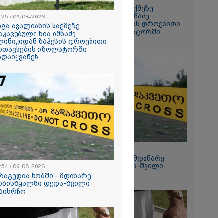
გიგა ავალიანის საქმეზე
დაკავებული ნია იმნაძე
:25 / 06-08-2026
ანიკო,
კლინიკიდან ზაჰესის დროებითი
იგა ავალიანის საქმეზე
ვადება არ
მოთავსების იზოლატორში
აკავებული ნია იმნაძე
კლი
გადაიყვანეს
ლინიკიდან ზაჰესის დროებითი
ლინიკაში
ოთავსების იზოლატორში
ანილი - რას
ადაიყვანეს
ვოკატი?
ეტიკული
 გათიშვა -
კ-ის წევრი
ქრება ნია
კურატურამ
12:54 / 06-08-2026
წარუდგინა
ტრაგედია ხობში - მდინარე
ხობისწყალში დედა-შვილი
:54 / 06-08-2026
დაიხრჩო
რაგედია ხობში - მდინარე
ობისწყალში დედა-შვილი
2026
აიხრჩო
დება, რომ
 რესტორანში
ფეთქებას