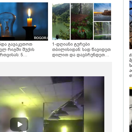
დამიანის გასვენება
4-ჯერ თავ
დან არ მოხდეს, ეს
დაწყებული 
ვიარეს ისეთი
მადლობა
არულითა უნდა
პროკურატუ
სნათ, რომ შფოთვა
გარეშე ეს 
კატეგორიის ყველა სიახლე
აიბადოს" - დედა
დადგებოდა
ნია
ხარძიანი
ნდა გავაკეთოთ
1-დღიანი ტურები
ელ რიგში შუქის
თბილისიდან: სად წავიდეთ
რთვისას: 5
დილით და დავბრუნდეთ
რ
ვნელოვანი ნაბიჯი
საღამოს?
მ
ხ
ა
თ
26 წლის ყველაზე
აფრიკის ქვეყნები
ყიდვადი
ამერიკულ დოლარზე
ტომობილები -
უარს ამბობენ
cus2Move-ის რეიტინგი