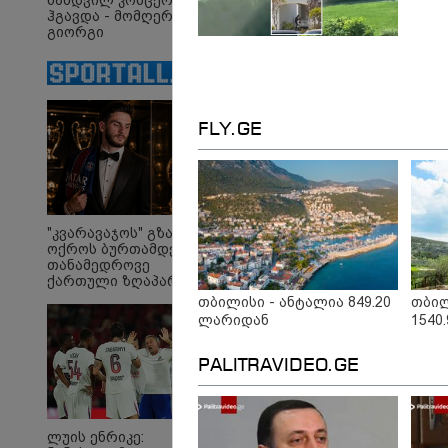
ნამდვილ კონცერტს
ჰგავდა - მომღერალი
გიორგი
მეფისაშვილი
დაქორწინდა (ვიდეო)
ირაკლი
"თ
FLY.GE
ღარიბაშვილი კლინიკაში
ცო
იყო გადაყვანილი - რა
ცხ
დეტალებზე საუბრობს
აქვ
მისი ადვოკატი?
გუ
დე
მი
"კვარავაჯოს" გზა
ოქროს ბურთამდე:
თანამედროვე
ქართული ზღაპარი
Faceამბები
თბილისი - ანტალია 849.20
თბილ
ლარიდან
1540
PALITRAVIDEO.GE
ლუის ენრიკე: