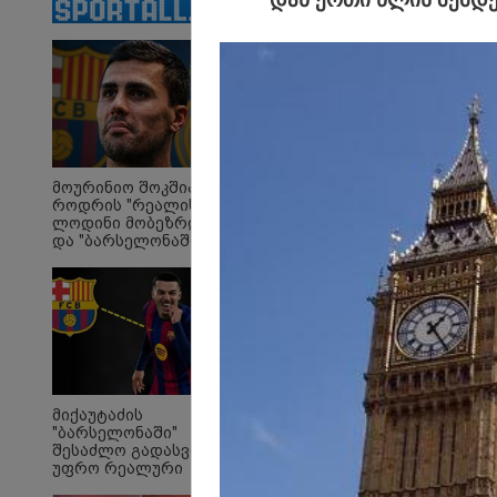
დედა გახდება
მოურინიო შოკშია -
როდრის "რეალის"
ლოდინი მობეზრდა
და "ბარსელონაში"
გადადის
"Soos! ამ წუთებში თავს
"ი
დაესხნენ
ვის
არასრულწლოვანების
სე
და სავარაუდოდ არა
ავ
მარტო
გამ
არასრულწლოვანების
ლა
მიქაუტაძის
ჯგუფი" - რა
სა
"ბარსელონაში"
ინფორმაციას
ეკა
შესაძლო გადასვლა
ავრცელებს ადვოკატი?
გა
უფრო რეალური
ავ
პოლიტიკა
ხდება - რაზე ესაუბრა