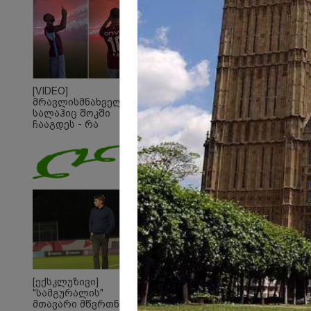
ქართველი
კატალონიელთა
მთავარ მწვრთნელს
[VIDEO]
მრავლისმნახველი
სალაჰიც შოკში
ჩააგდეს - რა
ხდებოდა ტრაბზონში
ეგვიპტელი
ფეხბურთელის
წარდგენისას
19:05 
[ექსკლუზივი]
"200
"სამგურალის"
გადავ
მთავარი მწვრთნელი
წლის 