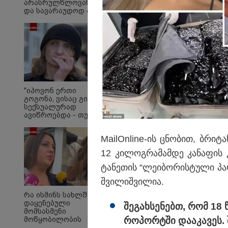
არასრულწლოვანების
და სავარაუდოდ არა
მარტო
არასრულწლოვანების
ჯგუფი" - რა
ინფორმაციას
ავრცელებს
ადვოკატი?
სასკოლო ფორმების 
მოწოდება სამ ეტაპა
"იპოვონ ერთი
გოგონა, ვისაც გიგა
რეალიზაცია პირველ
სექსუალურად
1–14 სექტემბრის პე
ავიწროებდა - თუ
გამოჩნდება 10 000
მესამე ეტაპებზე - ო
ლარს
ჩათვლით განხორცი
MailOnline-ის ცნო­ბით, ბრი­ტა
ოფიციალურად,
სახალხოდ გადავცემ"
12 კი­ლოგ­რა­მამ­დე კა­ნა­ფის 
- ეკა კუპატაძე
განცხადებას
ტა­ნე­თის “ლე­ი­ბო­რის­ტუ­ლი პ
ავრცელებს
შვი­ლიშ­ვი­ლია.
რა ისმინს სახლში
დაყენებული
შე­გახ­სე­ნებთ, რომ 1
მომსასმენი
რო­პორ­ტში და­ა­კა­ვეს. 
მოწყობილობის
ჩანაწერში, სადაც ნია