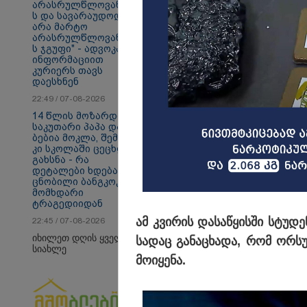
არასრულწლოვანები
ს და სავარაუდოდ,
არა მარტო
არასრულწლოვანები
ს ჯგუფი" - ადვოკატის
ინფორმაციით
კურიერს თავს
დაესხნენ
თბილისი - ანტალია
თბ
1085.80 ლარიდან
14
22:49 / 07-08-2026
14 წლის მოზარდმა
საკუთარი პაპა და
ბებია მოკლა, შემდეგ
კი სკოლაში ცეცხლი
Faceამბები
გახსნა - რა
დეტალები ხდება
ცნობილი ბანგკოკში
მომხდარი
ტრაგედიიდან
ამ კვი­რის და­სა­წყის­ში სტუ­დე
22:45 / 07-08-2026
იხილეთ დღის ყველა
სა­დაც გა­ნა­ცხა­და, რომ ორ­
სიახლე
მო­ი­ყე­ნა.