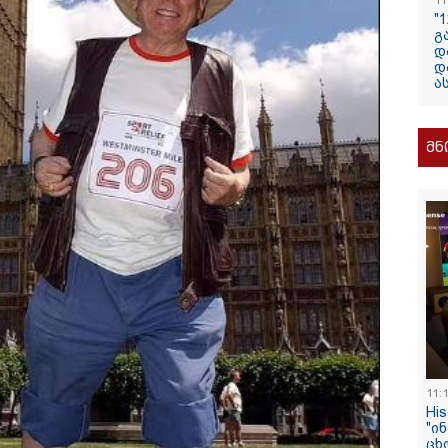
11
"
გ
13:24 / 07-08-2026
დ
დ
"საქართველოს
ა
თქვენზე ნაკლებ
მებრძოლის დე
ვატირე!" - რას 
მნ
გიორგი ბარამი
პროკურატურის
განცხადების შე
/ 07-08-2026
14:20 / 07-08-
11:
Hi
8 წელს საქართველო
"ჩემი აზრი
"ი
არჩინეთ - აი, 2012
გაუსწრო ა
ცხ
"გამარჯვება" ვინც
არის ეს კა