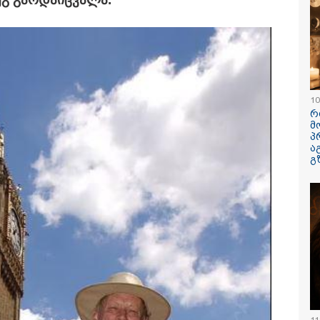
ავუხსნათ,
კატეგორიის ყველა სიახლე
არ დაიბადო
სიდონია
10
რ
მ
პ
ა
გ
პოვონ ერთი გოგონა,
რა ისმინს სახლში
"ამ ვიდეოს 
აც გიგა
დაყენებული მომსასმენი
ჩემთვის იყ
ქსუალურად
მოწყობილობის
- რას ამბობ
იწროებდა - თუ
ჩანაწერში, სადაც ნია
დაკარგული
ოჩნდება 10 000
იმნაძე მამას ესაუბრება?
ბიჭის დედა
რს ოფიციალურად,
ვიდეოკადრე
ხალხოდ გადავცემ" -
შვილის გა
 კუპატაძე
ვედრების ხ
ნცხადებას
რცელებს