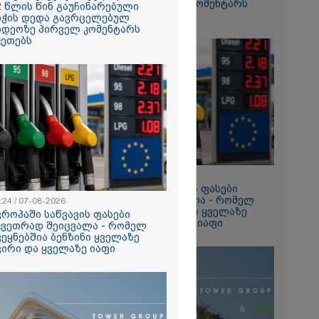
ვიდეოზე პირველ კომენტარს
2 წლის წინ გაუჩინარებული
ტაპად
აკეთებს
იჭის დედა გავრცელებულ
ალები
იდეოზე პირველ კომენტარს
კეთებს
2026
თი გოგონა,
ა სექსუალურად
ა - თუ
ა ასეთი
 000 ლარს
რად,
გადავცემ" -
იანის დედა
2026
ას ავრცელებს
13:24 / 07-08-2026
ია – რატომ
ევროპაში საწვავის ფასები
რნალოთ
მკვეთრად შეიცვალა - რომელ
:24 / 07-08-2026
ს დარღვევებს
ქვეყნებშია ბენზინი ყველაზე
ვროპაში საწვავის ფასები
?
ძვირი და ყველაზე იაფი
კვეთრად შეიცვალა - რომელ
ვეყნებშია ბენზინი ყველაზე
ვირი და ყველაზე იაფი