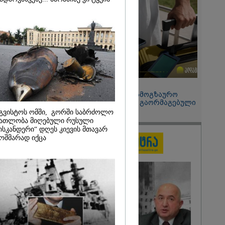
 მეპარება
გი ბარამიძის
ია" - ნიკა
2026
ოყვარე ხალხი
, ყაზახს,
,
ლს,
15:49 / 06-08-2026
 ამერიკელს,
შეიძინე ალდაგის სამოგზაურო
მოვიდეს,
დაზღვევა და მიიღე გაორმაგებული
ული... არავინ
ინტერნეტი
 არაა" -
გვისტოს ომში, გორში საბრძოლო
ათლობა მიღებული რუსული
ისკანდერი“ დღეს კიევის მთავარ
ოშმარად იქცა