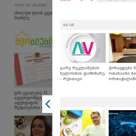
19:55 / 07-08-2026
იხილეთ დღის ყველა
სიახლე
SS.GE
10:58 
"დად
თქვე
გარე რეკლამების
ქირავდება 6
"პოს
ხელოსნის დამხმარე
ოთახიანი ბი
თავთა
- რუსთავი
ორთაჭალაშ
თქვე
დანა
ეკა კ
ვის ევალება 11
ჟორჟ
აგვისტომდე
09:32 
ატესტატის
"4 დ
შეფასებისა და
უპურ
გამოცდების
სიცო
ეროვნულ ცენტრში
ქართ
წარდგენა -
წერს,
დეტალები
მათ 
გოგო