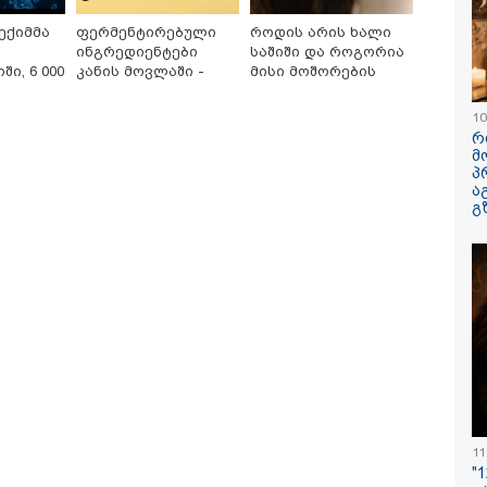
ავუხსნათ,
კატეგორიის ყველა სიახლე
ექიმმა
ფერმენტირებული
როდის არის ხალი
არ დაიბადო
სიდონია
ინგრედიენტები
საშიში და როგორია
ი, 6 000
კანის მოვლაში -
მისი მოშორების
ს
კორეული
მარტივი და
ინოვაციური ბრენდი
უსაფრთხო გზები
10
ული
Manyo
რ
ატარა -
საქართველოშია
მ
წერილია
პ
ა
გ
 ვიდეოს ნახვა
ამ წუთეში ბათუმში, ე.წ.
"- გათა***ბ
მთვის იყო სიკვდილი"
ხოფის ბაზრობაზე
დაწერე გან
ას ამბობს
ხანძარია
დანაშაულს 
კარგული 17 წლის
მემუქრები?"
ჭის დედა
სოციალურ 
დეოკადრებზე, სადაც
სკანდალურ
ილის განწირული
ვრცელდებ
დრების ხმა ამოიცნო
11
"