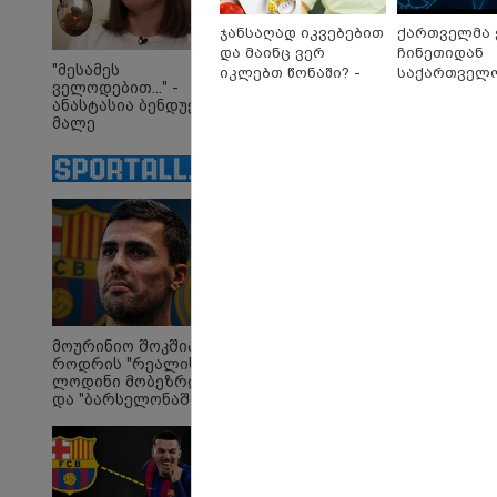
ჯანსაღად იკვებებით
ქართველმა 
და მაინც ვერ
ჩინეთიდან
"მესამეს
იკლებთ წონაში? -
საქართველოშ
ველოდებით..." -
ლაშა უჩავა მთავარ
კილომეტრი
ანასტასია ბენდუქიძე
მიზეზებზე საუბრობს
დაშორებით,
მალე
ტელერობოტ
მრავალშვილიანი
ოპერაცია ჩა
დედა გახდება
ისტორია და
რა ისმინს სახლში
"ამ
დაყენებული მომსასმენი
ჩე
მოწყობილობის
- რ
მოურინიო შოკშია -
როდრის "რეალის"
ჩანაწერში, სადაც ნია
და
ლოდინი მობეზრდა
იმნაძე მამას ესაუბრება?
ბი
და "ბარსელონაში"
ვი
გადადის
შვ
ვე
პოლიტიკა