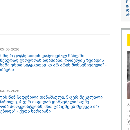
გ
დ
დ
13:24 / 07-08-2026
ა
"საქართველოს
თქვენზე ნაკლებ
მებრძოლის დე
ვატირე!" - რას 
გიორგი ბარამი
/ 05-08-2026
პროკურატურის
ის მიერ ცოტნესთვის დატოვებულ სახლში
განცხადების შე
ნებურად ცხოვრობს ადამიანი, რომელიც ზვიადის
რძში ერთი სიტყვითაც კი არ არის მოხსენიებული" -
აბაური
/ 03-08-2026
წლის წინ ჩადენილი დანაშაული, 5-ჯერ შეცვლილი
მართლე, 4-ჯერ თავიდან დაწყებული საქმე...
პ
ობა პროკურატურას, მათ გარეშე ეს შედეგი არ
გ
ებოდა" - ქეთა ხარძიანი
/ 07-08-2026
14:20 / 07-08-
გ
დ
8 წელს საქართველო
"ჩემი აზრი
არჩინეთ - აი, 2012
გაუსწრო ა
მ
"გამარჯვება" ვინც
არის ეს კა
გ