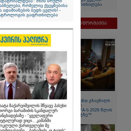
ადატრიალდება": მზის სრული
ასტროლოგის გაფრთხილება
აბნელება, რომელიც ქვეყნებისა
ა ადამიანების ბედს ცვლის! -
სტროლოგის გაფრთხილება
თვის
მნიშვნელოვანი ინფორმაცია
ი
და
ამბობს
ძე
მდეგ
11:13 / 05-08-2026
Hisense წარმოგიდგენთ გზავნილს
"ინოვაციები უკეთესი
აატა ზაქარეიშვილის მწვავე პასუხი
ცხოვრებისათვის" FIFA-ს 2026 წლის
იორგი ბარამიძის სკანდალურ
2026
მსოფლიო ჩემპიონატზე™
ანცხადებაზე - "ყველაფერი
ეტალურად ვიცი... კამანში
თ, ენამ
ზრს და არ
ოკლული ქართველები მე
რგი, თუმცა თუ
ადმოვასვენე... ბარამიძე კი ტყუის"