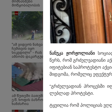
მომსასმენი
მოწყობილობის
ჩანაწერში, სადაც ნია
იმნაძე მამას
ესაუბრება?
ნია იმნაძესა და ანა
შეეფარდათ
"ამ ვიდეოს ნახვა
ჩემთვის იყო
სიკვდილი" - რას
ნა­ნუ­კა ჟორ­ჟო­ლი­ა­ნი
სო­ცი­ა
ამბობს დაკარგული
წერს, რომ გრძელ­ვა­დი­ა­ნი აქ­
17 წლის ბიჭის დედა
ვიდეოკადრებზე,
იფი­ტე­ბი­ან საპ­რო­ტეს­ტო აქ­ცი
სადაც შვილის
განწირული
მიდ­გო­მა, რო­მე­ლიც ეფექ­ტუ­რ
ვედრების ხმა
ამოიცნო
“გრძელ­ვა­დი­ან პრო­ცეს­ში იფ
ლებ­ლად პრო­ტეს­ტი.
ამ წუთეში ბათუმში,
ე.წ. ხოფის ბაზრობაზე
ხანძარია
ტყუ­ი­ლია რომ პო­ლი­ცი­ას ვღ­