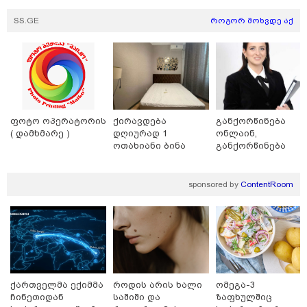
მსოფლიო ომის დროინდელი
ასობით ჭურვი აღმოაჩინეს -
SS.GE
როგორ მოხვდე აქ
"რიგრიგობით
ფეთქდებოდნენ..."
კატეგორიის ყველა სიახლე
ფოტო ოპერატორის
ქირავდება
განქორწინება
( დამხმარე )
დღიურად 1
ონლაინ,
ოთახიანი ბინა
განქორწინება
გლდანში
ემიგრანტებისათვ
მიხაილ ფედოროვი აცხადებს, რომ
საქართველოში
რუსეთის ტერიტორიაზე
ჩამოსვლის გარეშ
sponsored by
ContentRoom
სამიზნეების წინააღმდეგ Starlink-
ის გამოყენების საკითხზე ილონ
მასკთან მოლაპარაკებებს
აწარმოებს
2008 წლის რუსეთ-საქართველოს
ომიდან 18 წელი გავიდა
ქართველმა ექიმმა
როდის არის ხალი
ომეგა-3
ჩინეთიდან
საშიში და
ზაფხულშიც