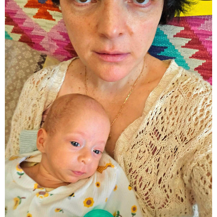
რა უნდა გავაკეთოთ პირველ
რიგში შუქის გამორთვისას: 5
მნიშვნელოვანი ნაბიჯი
1-დღიანი ტურები თბილისიდან:
სად წავიდეთ დილით და
დავბრუნდეთ საღამოს?
მსოფლიო