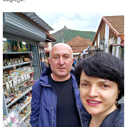
08:44 / 06-08-2026
"მიტროპოლიტი გერასიმე სამღვდელოებასთან
ერთად იმყოფებოდა ლანა ლატარიას სახლში და
გარდაცვლილის სულის საოხად პანაშვიდი
აღავლინა" - საპატრიარქო
13:52 / 06-08-2026
4 წლით პატიმრობა მიესაჯა
სანიტარს, რომელმაც შვილი
ბათუმში, კლინიკის
საპირფარეშოში გააჩინა,
შემდეგ კი დაზიანებები მიაყენა
11:16 / 06-08-2026
ცნობილი ხდება, რომ
მოსკოვში, რესტორანში
მომხდარ აფეთქებას რუსი
გენერალი ემსხვერპლა -
კურიერის მიერ მიტანილი