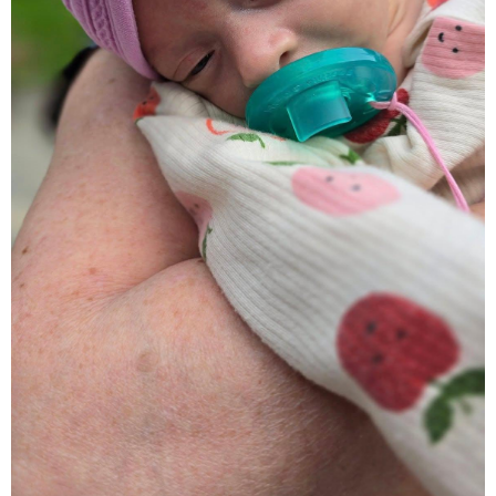
15:54 / 06-08-2026
"ბრალი არის აბურდული -
სამწუხაროა, რომ სრულიად
უდანაშაულო ბავშვის ცხოვრება
დაანგრიეს"- გიგა ავალიანის
საქმეზე დაკავებული ანასტასია
ბერუაშვილის ადვოკატი
კატეგორიის ყველა სიახლე
მკითხველის რჩევით