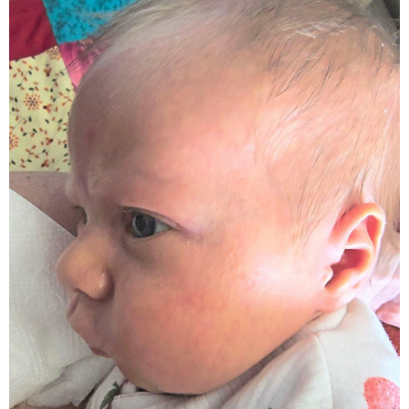
მნიშვნელოვანი ინფორმაცია
11:13 / 05-08-2026
Hisense წარმოგიდგენთ გზავნილს "ინოვაციები
უკეთესი ცხოვრებისათვის" FIFA-ს 2026 წლის
მსოფლიო ჩემპიონატზე™
სამართალი