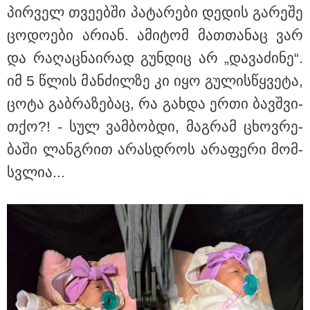
პირ­ველ თვე­ებ­ში პა­ტა­რე­ბი დე­დის გა­რე­შე
ცო­დო­ე­ბი არი­ან. ამი­ტომ მათ­თა­ნაც ვარ
და რა­ღაც­ნა­ი­რად გუნ­დიც არ „და­ვა­ძი­ნე“.
იმ 5 წლის მან­ძილ­ზე კი იყო გუ­ლის­წყვე­ტა,
ცოტა გაბ­რა­ზე­ბაც, რა გახ­და ერთი ბავ­შვი-
თქო?! - სულ ვამ­ბობ­დი, მაგ­რამ ცხოვ­რე­
ბა­ში ლან­გრით არას­დროს არა­ფე­რი მომ­
სვლია...
10:58 / 06-08-2026
"დადგება დრო და თქვენი დღევანდელი
"პოსტაობა" საკუთარ თავთან
შეგარცხვენთ... თქვენი შეცდომა არის
დანაშაულის ტოლფასი" - ეკა კუპატაძე
ნანუკა ჟორჟოლიანს