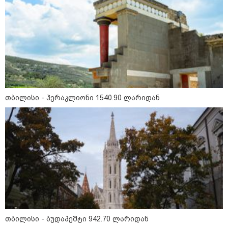
არჩევანის გაკეთება მოუწევს...
„ორ სკამზე ჯდომის“
შესაძლებლობა შეიძლება
დასრულდეს“ - მირიან
მირიანაშვილის ანალიზი
ჯარისკაცი, რომელიც 29 წელი
იბრძოდა, რადგან ომის
დამთავრების არ სჯეროდა...
თბილისი - ჰერაკლიონი 1540.90 ლარიდან
მეცნიერება
თბილისი - ბუდაპეშტი 942.70 ლარიდან