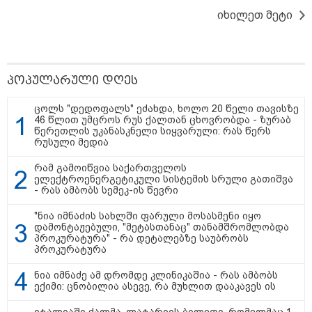
დაკავშირებით ერთობლივ
იხილეთ მეტი
განცხადებას ავრცელებენ
22:35 / 06-08-2026
"კიდევ ერთხელ მოვუწოდებ
საქართველოს მთავრობას, მისი
პოპულარული დღეს
დაუყოვნებლივი და უპირობო
გათავისუფლებისკენ" - რას
ცოლს "დედოფალს" ეძახდა, ხოლო 20 წელი თავისზე
წერს ეუთო-ს წარმომადგენელი
46 წლით უმცროს რუს ქალთან ცხოვრობდა - ზურაბ
მზია ამაღლობელზე?
წერეთლის უკანასკნელი სიყვარული: რას წერს
რუსული მედია
21:38 / 06-08-2026
რამ გამოიწვია საქართველოს
"ჩვენთვის ეს ეგზოტიკაა, ჩვენს
ელექტროენერგეტიკული სისტემის სრული გათიშვა
სტუმრებს ასე ვუხსნით - ბევრი
- რას ამბობს სემეკ-ის წევრი
სანთელი, ეგზოტიკა და
რომანტიკული საღამოები" -
შალვა ალავერდაშვილი
"ნია იმნაძის სახლში ფარული მოსასმენი იყო
ელექტროენერგიის გათიშვებზე
დამონტაჟებული, "მეტასთანაც" თანამშრომლობდა
პროკურატურა" - რა დეტალებზე საუბრობს
პროკურატურა
21:08 / 06-08-2026
"არ ვიცი, თუ ვინმე იცის, რასთან
ნია იმნაძე ამ დრომდე კლინიკაშია - რას ამბობს
არის დაკავშირებული ნია
ექიმი: ცნობილია ასევე, რა მუხლით დააკავეს ის
იმნაძის 10 თვის თავზე დაკავება
- რა უნდა თქვას 16 წლის
იტალიაში ქალმა, ლატარიის ბილეთი, რომელმაც 1