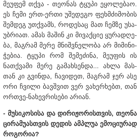
მე­უ­ფემ თქვა - თე­ო­ნას ტყუ­პი ეყო­ლე­ბაო.
ეს ჩემი ერთ-ერთი უშე­დე­გო ფეხ­მძი­მო­ბის
შემ­დეგ უთ­ქვამს, რო­დე­საც მათ ჩემ­ზე უსა­
უბ­რი­ათ. ამას მა­შინ კი მი­ვაქ­ციე ყუ­რა­დღე­
ბა, მაგ­რამ მერე მნიშ­ვნე­ლო­ბა არ მი­მი­ნი­
ჭე­ბია. ტყუ­პი რომ შე­მე­ძი­ნა, მე­უ­ფის ის
ნათ­ქვა­მი მერე გა­მახ­სენ­და... ახლა მას­
თან კი გვინ­და, ჩა­ვი­დეთ, მაგ­რამ ჯერ ასე
ორი ჩვი­ლი ბავ­შვით ვერ ვა­ხერ­ხებთ, თან
ორ­თვე-ნა­ხევ­რი­სე­ბი არი­ან.
- მუ­სი­კო­სი­სა და დი­რი­ჟო­რის­თვის, თე­ო­ნა
კატეგორიები
ცი­რა­მუ­ას­თვის დე­დის ამ­პლუა ემო­ცი­უ­რად
რო­გო­რია?