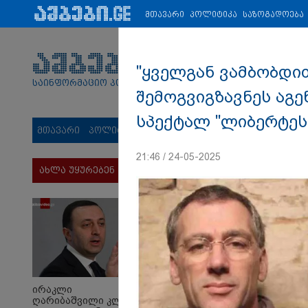
პარტნიორები:
ახალი ამბები
ეკონომიკა
ვიდეო
ჯანმრ
მთავარი
პოლიტიკა
საზოგადოება
"ყველგან ვამბობდით
საინფორმაციო პორტალი
შემოგვიგზავნეს აგენ
სპექტალ "ლიბერტეს"
მთავარი
პოლიტიკა
საზოგადოება
სამართალი
მს
21:46 / 24-05-2025
ახლა უყურებენ
ირაკლი
ღარიბაშვილი კლინიკაში