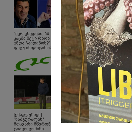
"ვერ ვხვდები, ამ
კაცმა მეტი რაღა
უნდა ჩაიდინოს?" -
ფიგუ ინფანტინოს
გადადგომას
მოითხოვს
09:33 
"მამი
დატო
თვით
ადამ
ზვია
სიტყვ
მოხსე
ჯაბა
12:20 
[ექსკლუზივი]
"როც
"სამგურალის"
გამო
მთავარი მწვრთნელი
მართ
ტიაგო გომისი:
რომ ა