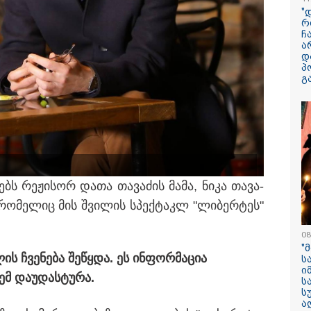
"
რ
ჩ
ა
დ
პ
13:59 / 06-08-2026
გ
ნიკა მელიას
სასამართლოს
უპატივცემლობი
1 წლით და 6 თ
თავისუფლების 
მიესაჯა
წყებს რე­ჟი­სორ დათა თა­ვა­ძის მამა, ნიკა თა­ვა­
, რო­მე­ლიც მის შვი­ლის სპექ­ტაკლ "ლი­ბერ­ტეს"
08
"
ს ჩვე­ნე­ბა შე­წყდა. ეს ინ­ფორ­მა­ცია
ს
ი
მ და­უ­დას­ტუ­რა.
ს
ს
ა