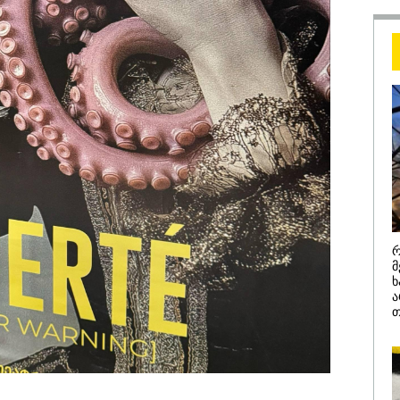
დანაშაულის ტო
ეკა კუპატაძე ნა
ჟორჟოლიანს
/ 05-08-2026
09:32 / 05-08-
ს მიერ ცოტნესთვის
"4 დღე უწ
ვებულ სახლში
უპუროდ გა
ნებურად ცხოვრობს
სიცოცხლე 
რ
იანი, რომელიც
ქართველი 
მ
დის ანდერძში ერთი
წერს, რომ 
ხ
ითაც კი არ არის
მათ შორის
ა
ნიებული" - ანა
გოგონა გა
თ
ური
/ 04-08-2026
16:02 / 03-08-
ა კანონიკიდან
"15 წლის წ
მდინარე,
დანაშაული,
ებულად მიგვაჩნია,
შეცვლილი 
დამიანის გასვენება
4-ჯერ თავ