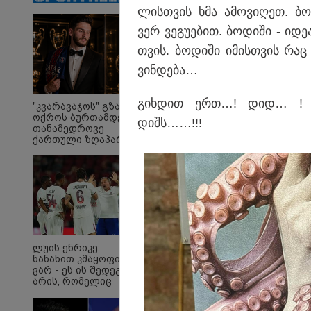
ლის­თვის ხმა ამო­ვი­ღეთ. ბო­
ვერ ვე­გუ­ე­ბით. ბო­დი­ში - იდე­
თვის. ბო­დი­ში იმის­თვის რაც
ვინ­დე­ბა…
ირაკლი
"თ
ღარიბაშვილი კლინიკაში
ცო
იყო გადაყვანილი - რა
ცხ
გიხ­დით ერთ…! დიდ… ! გა­
"კვარავაჯოს" გზა
დეტალებზე საუბრობს
აქვ
ოქროს ბურთამდე:
დიშს……!!!
მისი ადვოკატი?
გუ
თანამედროვე
დე
ქართული ზღაპარი
მი
Faceამბები
ლუის ენრიკე:
ნანახით კმაყოფილი
ვარ - ეს ის შედეგი არ
არის, რომელიც
გვინდოდა