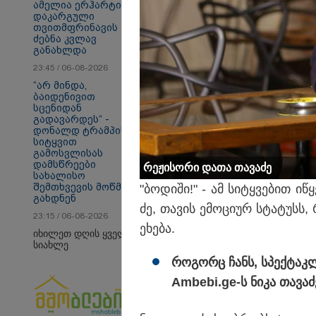
ამელია ერჰარტის
დაკარგული
თვითმფრინავის
ძებნა კვლავ
სამართალი
განახლდა
23:45 / 06-08-2026
“არ მინდა,
ბაიდენივით
სცენიდან
გადავარდეს“ -
დონალდ ტრამპის
სიტყვით
გამოსვლისას
დამსწრეები
რე­ჟი­სო­რი დათა თა­ვა­ძე
სახალისო
შემთხვევის მოწმენი
"ბო­დი­ში!" - ამ სი­ტყვე­ბით ი
გახდნენ
ძე, თა­ვის ემო­ცი­ურ სტა­ტუსს
23:15 / 06-08-2026
ეხე­ბა.
იხილეთ დღის ყველა
სიახლე
რო­გორც ჩანს, სპექ­ტაკ­ლი
Ambebi.ge-ს ნიკა თა­ვა­ძე