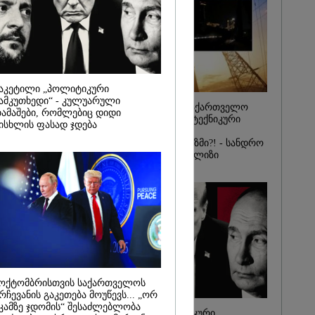
საქმე...
რას, მათ
შედეგი არ
" - ქეთა
აკეტილი „პოლიტიკური
ამკუთხედი“ - კულუარული
რატომ ჩაბნელდა საქართველო
ამაშები, რომლებიც დიდი
მესამედ: საბოტაჟი, ტექნიკური
ისხლის ფასად ჯდება
ხარვეზი თუ
არაპროფესიონალიზმი?! - სანდრო
თვალჭრელიძის ანალიზი
ოქტომბრისთვის საქართველოს
რჩევანის გაკეთება მოუწევს... „ორ
კამზე ჯდომის“ შესაძლებლობა
ჩაკეტილი „პოლიტიკური