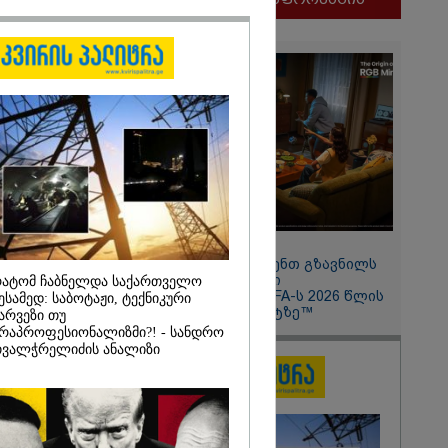
ლფასი" -
ნუკა
2026
11:13 / 05-08-2026
ყლოდ და
ატარეს, მათ
Hisense წარმოგიდგენთ გზავნილს
დავუბრუნეთ" -
"ინოვაციები უკეთესი
ატომ ჩაბნელდა საქართველო
მეზღვაური
ცხოვრებისათვის" FIFA-ს 2026 წლის
ესამედ: საბოტაჟი, ტექნიკური
36 მიგრანტი,
მსოფლიო ჩემპიონატზე™
არვეზი თუ
, ორსული
რაპროფესიონალიზმი?! - სანდრო
დაარჩინა
ვალჭრელიძის ანალიზი
2026
ინ ჩადენილი
 5-ჯერ
მოსამართლე,
იდან