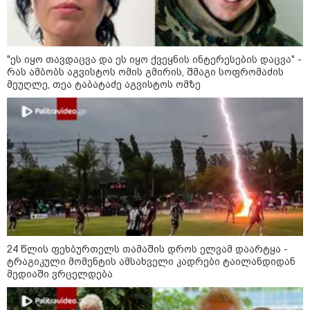
17:12 / 09-08-2026
უნცია ოქრო დღიურად 101
დოლარით გაძვირდა - რა ღირს
გრამი საქართველოში?
"ეს იყო თავდაცვა და ეს იყო ქვეყნის ინტერესების დაცვა" -
რას ამბობს აგვისტოს ომის გმირის, შმაგი სოფრომაძის
მეუღლე, თეა ტაბატაძე აგვისტოს ომზე
16:49 / 09-08-2026
ქუთაისში, ბრალდებული
დაზარალებულის ბინაში შეიჭრა
და შეეცადა ოქროს
სამკაულების დაუფლებას -
დეტალებს პროკურატურა
ასაჯაროებს
16:06 / 09-08-2026
"ტრაგედიამდე ალექსანდრე
გაბაშვილი ChatGPT-ის აწვდის
თავისი ელექტროშოკის
24 წლის ფეხბურთელს თამაშის დროს ელვამ დაარტყა -
ინფორმაციებს და ეუბნება:
ტრაგიკული მომენტის ამსახველი კადრები ტაილანდიდან
გათიშავს თუ არა პიროვნებას,
თან ეუბნება, დაივიწყე, რაც
მედიაში ვრცელდება
გითხარი" - გიგა ავალიანის
დედა
კატეგორიის ყველა სიახლე