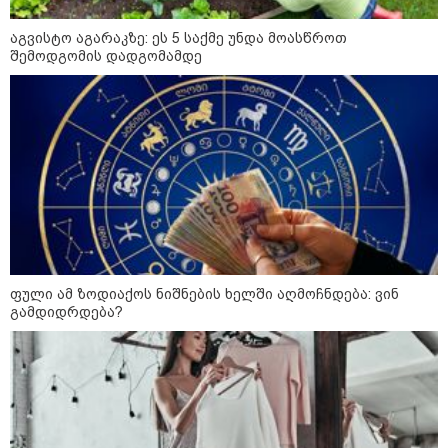
აგვისტო აგარაკზე: ეს 5 საქმე უნდა მოასწროთ
შემოდგომის დადგომამდე
12:34 / 08-08-2026
რას აცხადებს ირაკლი კობახიძე
ელექტროენერგიის რამდენჯერმე
გათიშვასთან დაკავშირებით?
19:32 / 08-08-2026
"სიმბოლურია, რომ კობახიძის
მოღალატეობრივი განცხადება
საქართველოს
ფული ამ ზოდიაქოს ნიშნების ხელში აღმოჩნდება: ვინ
თავისუფლებისთვის შეწირული
გამდიდრდება?
გმირების მემორიალზე
გაკეთდა" - "ნაციონალური
მოძრაობა"
19:03 / 08-08-2026
"მკაცრად ვგმობთ ირაკლი
კობახიძის განცხადებას" -
"კოალიცია ცვლილებისთვის"