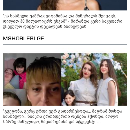
ქართველთან - ალინა კაბაევას
საიდუმლო ცხოვრება: როგორ
"ეს სასმელი უამრავ ვიტამინსა და მინერალს შეიცავს.
გამოიყურებოდა ის პლასტიკურ
დილით 30 მილილიტრს ვსვამ" - მირანდა კერი საკუთარი
ოპერაციებამდე
უჩვეულო დიეტის დეტალებს ასახელებს
MSHOBLEBI.GE
14:20 / 08-08-2026
"ქალაქი დავთმე, მაგრამ
ქალურობა - არა. ვერ იჯერებენ
ფერმერი თუ ვარ" - როგორ
ცხოვრობს ახალგაზრდა ქალი,
რომელიც ქალაქიდან სოფლად
გადავიდა და ფერმერი გახდა
09:36 / 08-08-2026
"ბავშვობიდან ასე ვარ..
ფანატიკურად ვარ შეყვარებული
საქართველოზე" - გაიცანით
მარტინ გუიმჯიანი, ქართულ
ენასა და საქართველოზე
"გვეგონა, ვერც ერთი ვერ გადარჩებოდა... მაგრამ მოხდა
შეყვარებული სომეხი ბიჭი
სასწაული... ნიაკოს ერთადერთი ოცნება ჰქონდა, ბოლო
ზარზე მისულიყო, ჩაებარებინა და სტუდენტი
გამხდარიყო..." - ერთ წამში შეცვლილი ცხოვრება და
23:15 / 07-08-2026