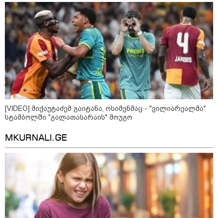
აგვისტო აგარაკზე: ეს 5 საქმე
უნდა მოასწროთ შემოდგომის
დადგომამდე
ფული ამ ზოდიაქოს ნიშნების
ხელში აღმოჩნდება: ვინ
[VIDEO] მიქაუტაძემ გაიტანა, ოსიმენმაც - "ვილიარეალმა"
გამდიდრდება?
სტამბოლში "გალათასარაის" მოუგო
MKURNALI.GE
როგორ ჩავიცვათ 40 წლის
შემდეგ: მილიონერების
სტილისტის 8 ოქროს წესი და
აუცილებელი სამოსი