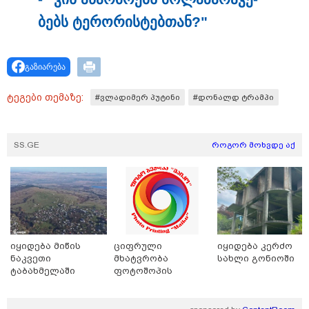
ბებს ტე­რო­რის­ტებ­თან?"
გაზიარება
ტეგები თემაზე:
#ვლადიმერ პუტინი
#დონალდ ტრამპი
17:12 / 09-08-2026
SS.GE
როგორ მოხვდე აქ
უნცია ოქრო დღიურად 101 დოლარით გაძვირდა - რა
ღირს გრამი საქართველოში?
იყიდება მიწის
ციფრული
იყიდება კერძო
ნაკვეთი
მხატვრობა
სახლი გონიოში
ტაბახმელაში
ფოტოშოპის
მცოდნე