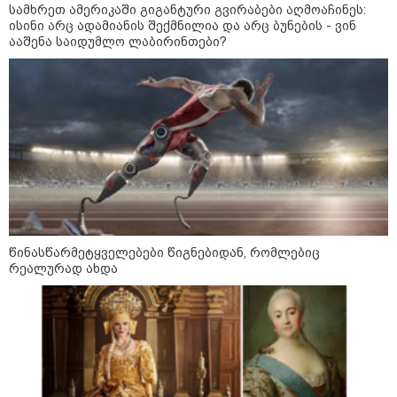
დაარტყეს, არიან დაღუპულები
სამხრეთ ამერიკაში გიგანტური გვირაბები აღმოაჩინეს:
და დაშავებულები - რა
ისინი არც ადამიანის შექმნილია და არც ბუნების - ვინ
ინფორმაციას ავრცელებს
ააშენა საიდუმლო ლაბირინთები?
ხარკოვის მერი?
10:02 / 09-08-2026
"ქართული ოცნება” ხელს
უწყობს ირანული
ტერორისტული ქსელების
უკანონო გაფართოებას, თუმცა
მაინც ამერიკას უყენებს
მოთხოვნებს?" - ჯო უილსონი
კატეგორიის ყველა სიახლე
წინასწარმეტყველებები წიგნებიდან, რომლებიც
რეალურად ახდა
ოკუპირებული ცხინვალის ე.წ.
საგარეო უწყება - საქართველოს
პოლიტიკურმა ხელმძღვანელობამ,