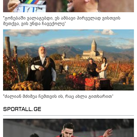
14 გარდაცვლილი, 22
დაშავებული, მასშტაბური
ხანძარი - რუსეთმა კიევზე
იერიში ბალისტიკური
"გონებაში ვალაგებდი, ეს ამბავი პირველად ვისთვის
რაკეტებით მიიტანა
მეთქვა, ვის უნდა ჩავექოლე“
14:13 / 04-08-2026
მორიგი თავდასხმა რუსეთში,
ნავთობგადამამუშავებელ
ქარხანაზე - რა დეტალებია
ცნობილი
კატეგორიის ყველა სიახლე
"ძალიან მძიმეა ჩემთვის ის, რაც ახლა გითხარით“
SPORTALL.GE