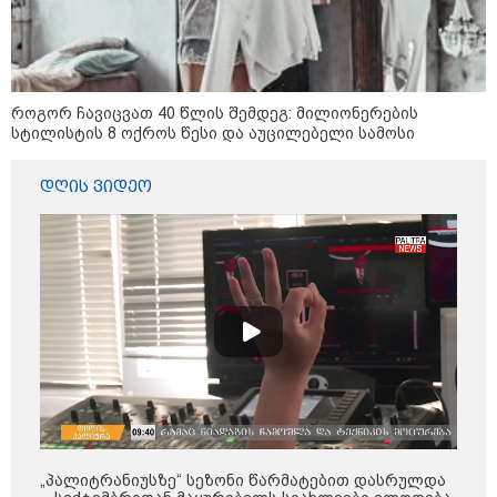
16:33 / 08-08-2026
"გიორგი ბარამიძემ რაღაც
როგორ ჩავიცვათ 40 წლის შემდეგ: მილიონერების
არასწორად ჩამოაყალიბა,
სტილისტის 8 ოქროს წესი და აუცილებელი სამოსი
მაგრამ ნამდვილად არ
ეკუთვნის წიხლი ივანიშვილის
ღალატზე დაფუძნებული
დღის ვიდეო
დიქტატურის მსახურებისგან" -
მიხეილ სააკაშვილი
16:22 / 08-08-2026
"აი, ეს არის სამშობლოს
ღალატი" - როგორ ეხმაურება
ნიკა გვარამია აგვისტოს ომთან
დაკავშირებით ირაკლი
კობახიძის განცხადებას?
კატეგორიის ყველა სიახლე
„პალიტრანიუსზე“ სეზონი წარმატებით დასრულდა