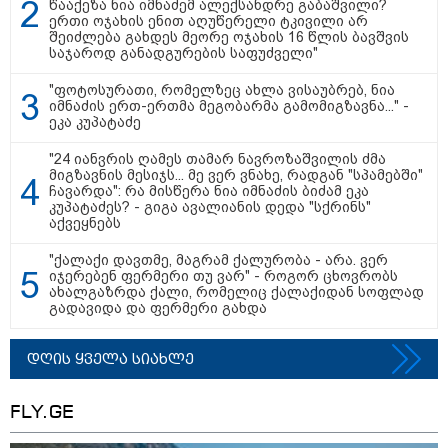
წააქეზა ნია იმნაძემ ალექსანდრე გაბაშვილი?
ერთი ოჯახის ენით აღუწერელი ტკივილი არ
შეიძლება გახდეს მეორე ოჯახის 16 წლის ბავშვის
საჯაროდ განადგურების საფუძველი"
მნიშვნელოვანი ინფორმაცია
"ფოტოსურათი, რომელზეც ახლა ვისაუბრებ, ნია
იმნაძის ერთ-ერთმა მეგობარმა გამომიგზავნა..." -
ეკა კუპატაძე
"24 იანვრის ღამეს თამარ ნავროზაშვილის ძმა
მიგზავნის მესიჯს... მე ვერ ვნახე, რადგან "სპამებში"
ჩავარდა": რა მისწერა ნია იმნაძის ბიძამ ეკა
კუპატაძეს? - გიგა ავალიანის დედა "სქრინს"
აქვეყნებს
"ქალაქი დავთმე, მაგრამ ქალურობა - არა. ვერ
იჯერებენ ფერმერი თუ ვარ" - როგორ ცხოვრობს
ახალგაზრდა ქალი, რომელიც ქალაქიდან სოფლად
გადავიდა და ფერმერი გახდა
11:13 / 05-08-2026
Hisense წარმოგიდგენთ გზავნილს "ინოვაციები
უკეთესი ცხოვრებისათვის" FIFA-ს 2026 წლის
დღის ყველა სიახლე
მსოფლიო ჩემპიონატზე™
FLY.GE