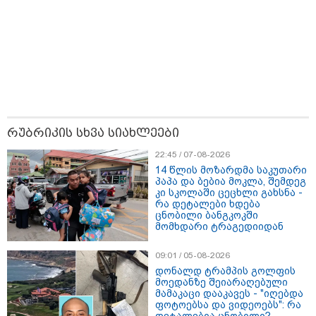
კადრებს აქვეყნებს თათია
ნიკოლაშვილი?
12:18 / 08-08-2026
"რუსეთმა განახორციელა
საქართველოს ტერიტორიების
20%-ის ოკუპაცია და
სააკაშვილის, მისი რეჟიმის
ღალატი ვერანაირად ვერ
გადაფარავს ამ დანაშაულს" -
ირაკლი კობახიძე
რუბრიკის სხვა სიახლეები
13:16 / 08-08-2026
22:45 / 07-08-2026
"ძალიან ბევრ ინფორმაციას
14 წლის მოზარდმა საკუთარი
ვიღებთ ხალხისგან" - რას წერს
პაპა და ბებია მოკლა, შემდეგ
ადვოკატი ტარიელ კაკაბაძე
კი სკოლაში ცეცხლი გახსნა -
რა დეტალები ხდება
ცნობილი ბანგკოკში
მომხდარი ტრაგედიიდან
09:01 / 05-08-2026
დონალდ ტრამპის გოლფის
მოედანზე შეიარაღებული
მამაკაცი დააკავეს - "იღებდა
ფოტოებსა და ვიდეოებს": რა
თბილისი - ანტალია 826.90
დეტალებია ცნობილი?