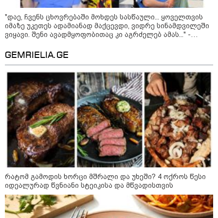
"დაე, ჩვენს ცხოვრებაში მოხდეს სასწაული... ყოველთვის
იმაზე უკეთეს ადამიანად მაქცევდი, ვიდრე სინამდვილეში
ვიყავი. შენი ავადმყოფობითაც კი აგრძელებ ამას..." -
თეონა კონტრიძის მიმართვა მეუღლეს
"გონებაში ვალაგებდი, ეს ამბავი
პირველად ვისთვის მეთქვა, ვის
GEMRIELIA.GE
უნდა ჩავექოლე“
"ძალიან მძიმეა ჩემთვის ის, რაც
ახლა გითხარით“
"ეს უზნეო გზა
ხელისუფლებისთვის ცუდად
რატომ გამოდის ხორცი მშრალი და უხეში? 4 ოქროს წესი
მთავრდება ხოლმე“
იდეალურად წვნიანი სტეიკისა და მწვადისთვის