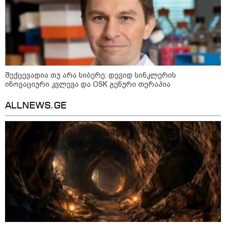
უძველესი სენი და ეპიდემია: აშშ-ში
ერთდროულად კეთრს და ნაწლავურ
ინფექციას ებრძვიან - რა უნდა ვიცოდეთ
და რამდენად სახიფათოა
13:36 / 09-08-2026
შექცევადია თუ არა სიბერე: დევიდ სინკლერის
24 წლის ფეხბურთელს თამაშის
დროს ელვამ დაარტყა,
ინოვაციური კვლევა და OSK გენური თერაპია
დაშავდა 12 ადამიანი -
ვრცელდება ტრაგიკული
ALLNEWS.GE
მომენტის ამსახველი კადრები
ტაილანდიდან
12:47 / 09-08-2026
რუსული მხარის ინფორმაციით,
უკრაინამ ბელგოროდზე
დრონებით იერიში მიიტანა,
დაიღუპა 3 ადამიანი და
დაშავდა 25
10:17 / 09-08-2026
რუსებმა ხარკოვს და ოდესას