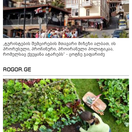
პოლიციამ ,,გლოვოს” კურიერზე
თავდასხმის ბრალდებით 3 პირი,
მათ შორის 2 არასრულწლოვანი
დააკავა - შსს ინფორმაციას
ავრცელებს
„ტურისტების შემცირების მთავარი მიზეზი ალბათ, ის
პრორუსული, პროჩინური, პროირანული პოლიტიკაა,
პოლიტიკა
რომელსაც ქვეყანა ატარებს“ - ცოტნე ჯაფარიძე
ROGOR.GE