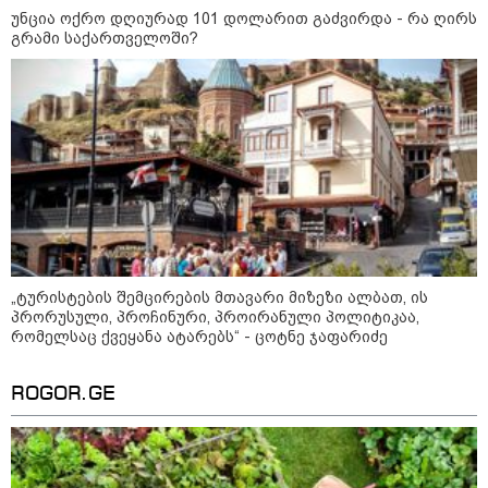
კატეგორიის ყველა სიახლე
უნცია ოქრო დღიურად 101 დოლარით გაძვირდა - რა ღირს
გრამი საქართველოში?
"არის პოლარიზაციის კიდევ უფრო
გაღრმავების საფრთხე და ...“
"გონებაში ვალაგებდი, ეს ამბავი
„ტურისტების შემცირების მთავარი მიზეზი ალბათ, ის
პირველად ვისთვის მეთქვა, ვის
უნდა ჩავექოლე“
პრორუსული, პროჩინური, პროირანული პოლიტიკაა,
რომელსაც ქვეყანა ატარებს“ - ცოტნე ჯაფარიძე
ROGOR.GE
"ძალიან მძიმეა ჩემთვის ის, რაც
ახლა გითხარით“