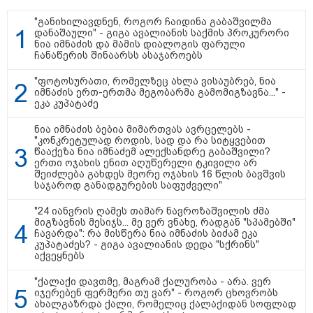
"განიხილავდნენ, როგორ ჩაიდინა გაბაშვილმა
დანაშაული" - გიგა ავალიანის საქმის პროკურორი
ნია იმნაძის და მამის დიალოგის ფარული
ჩანაწერის შინაარსს ასაჯაროებს
"ფოტოსურათი, რომელზეც ახლა ვისაუბრებ, ნია
13:15 / 08-08-2026
იმნაძის ერთ-ერთმა მეგობარმა გამომიგზავნა..." -
ეკა კუპატაძე
უძველესი სენი და ეპიდემია: აშშ-ში
ნია იმნაძის ბებია მიმართვას ავრცელებს -
ერთდროულად კეთრს და ნაწლავურ
"კონკრეტულად როდის, სად და რა სიტყვებით
ინფექციას ებრძვიან - რა უნდა ვიცოდეთ
წააქეზა ნია იმნაძემ ალექსანდრე გაბაშვილი?
და რამდენად სახიფათოა
ერთი ოჯახის ენით აღუწერელი ტკივილი არ
შეიძლება გახდეს მეორე ოჯახის 16 წლის ბავშვის
საჯაროდ განადგურების საფუძველი"
13:36 / 09-08-2026
"24 იანვრის ღამეს თამარ ნავროზაშვილის ძმა
24 წლის ფეხბურთელს თამაშის
მიგზავნის მესიჯს... მე ვერ ვნახე, რადგან "სპამებში"
დროს ელვამ დაარტყა,
ჩავარდა": რა მისწერა ნია იმნაძის ბიძამ ეკა
დაშავდა 12 ადამიანი -
კუპატაძეს? - გიგა ავალიანის დედა "სქრინს"
ვრცელდება ტრაგიკული
აქვეყნებს
მომენტის ამსახველი კადრები
ტაილანდიდან
"ქალაქი დავთმე, მაგრამ ქალურობა - არა. ვერ
იჯერებენ ფერმერი თუ ვარ" - როგორ ცხოვრობს
ახალგაზრდა ქალი, რომელიც ქალაქიდან სოფლად
12:47 / 09-08-2026