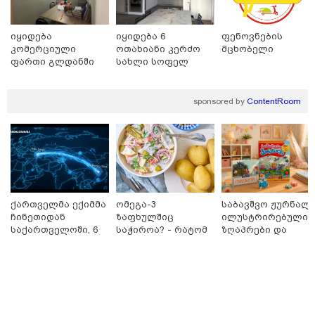
იყიდება
იყიდება 6
ფენოვნების
კომერციული
ოთახიანი კერძო
მცხობელი
ფართი გლდანში
სახლი სოფელ
დიღომში
sponsored by
ContentRoom
ქართველმა ექიმმა
ომეგა-3
საბავშვო ჟურნალი
ჩინეთიდან
ზაფხულშიც
ილუსტრირებული
საქართველოში, 6
საჭიროა? - რატომ
ზღაპრები და
000 კილომეტრის
არ უნდა ვთქვათ
მაგნიტური
დაშორებით,
უარი თევზზე ცხელ
სათამაშო 9.90
ტელერობოტული
დღეებში
ლარად - "საბავშვ
კატეგორიები
ოპერაცია ჩაატარა
კარუსელში"
- ისტორია
ზღაპრების სერია
დაწერილია
დაიწყო