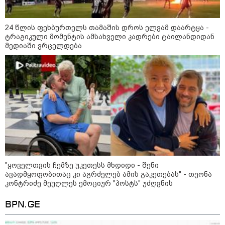
24 წლის ფეხბურთელს თამაშის დროს ელვამ დაარტყა -
ტრაგიკული მომენტის ამსახველი კადრები ტაილანდიდან
მედიაში ვრცელდება
11:17 / 08-08-2026
არშემდგარი ქორწინება 15 წლით უფროს
ქართველთან - ალინა კაბაევას
საიდუმლო ცხოვრება: როგორ
გამოიყურებოდა ის პლასტიკურ
ოპერაციებამდე
14:20 / 08-08-2026
"ყოველთვის ჩემზე უკეთესს მხდიდი - შენი
"ქალაქი დავთმე, მაგრამ
ქალურობა - არა. ვერ იჯერებენ
ავადმყოფობითაც კი აგრძელებ ამის გაკეთებას" - თეონა
ფერმერი თუ ვარ" - როგორ
კონტრიძე მეუღლეს ემოციურ "პოსტს" უძღვნის
ცხოვრობს ახალგაზრდა ქალი,
რომელიც ქალაქიდან სოფლად
BPN.GE
გადავიდა და ფერმერი გახდა