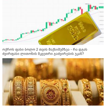
09:36 / 08-08-2026
"ბავშვობიდან ასე ვარ..
ფანატიკურად ვარ შეყვარებული
საქართველოზე" - გაიცანით
მარტინ გუიმჯიანი, ქართულ
ენასა და საქართველოზე
შეყვარებული სომეხი ბიჭი
23:15 / 07-08-2026
ამოუცნობი ანომალიური
მოვლენები - ტრამპის
ადმინისტრაციამ “UFO”- ს
ოქროს ფასი ბოლო 2 თვის მაქსიმუმზეა - რა დგას
ფაილების მორიგი პაკეტი
ძვირფასი ლითონის მკვეთრი გაძვირების უკან?
გამოაქვეყნა
22:30 / 07-08-2026
ინტერნეტში ამაღელვებელი
კადრები ვრცელდება - როგორ
გადაარჩინა 56 წლის კაცმა
ბავშვები აბობოქრებულ ზღვაში
დახრჩობას