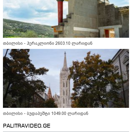
ირანის უსაფრთხოების
სამსახურის ხელმძღვანელი
თბილისი - ჰერაკლიონი 2603.10 ლარიდან
ჰორმუზის სრუტის გახსნამდე აშშ-
ს მოთხოვნებს უყენებს
ტარიელ კაკაბაძე - ნატა
ვიბლიანის საქმეზე საზოგადოება
უახლოეს დღეებში გაიგებს
სიახლეს, დაიდება პირველი
მნიშვნელოვანი შედეგი და
ოფიციალურად ცნობენ
დაზარალებულად
ყვარელში თვითნებურად
მოწყობილ ავტორბოლაზე
თბილისი - ბუდაპეშტი 1049.00 ლარიდან
არასრულწლოვნის დაღუპვის
საქმეზე ორ პირს ბრალი
წარედგინა
PALITRAVIDEO.GE