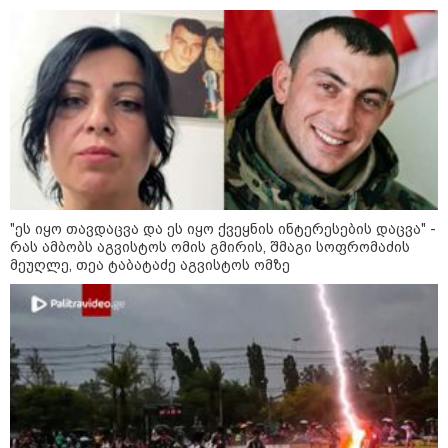
პროკურატურამ 2024 წელს
სამტრედიაში წინასაარჩევნო
კამპანიის დროს ძალადობის
ფაქტზე სამ პირს, მათ შორის ნიკა
მელიას თანმხლებ პირებს
ბრალდება წარუდგინა
მოზაიკა
"ეს იყო თავდაცვა და ეს იყო ქვეყნის ინტერესების დაცვა" -
რას ამბობს აგვისტოს ომის გმირის, შმაგი სოფრომაძის
მეუღლე, თეა ტაბატაძე აგვისტოს ომზე