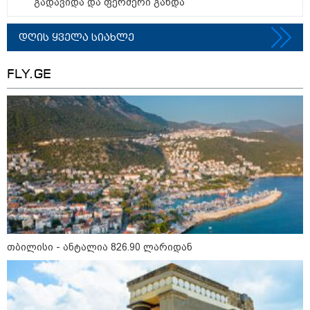
გადავიდა და ფერმერი გახდა
რუსული მხარის ინფორმაციით,
უკრაინამ ბელგოროდზე
დრონებით იერიში მიიტანა,
დღის ყველა სიახლე
დაიღუპა 3 ადამიანი და
დაშავდა 25
FLY.GE
10:17 / 09-08-2026
რუსებმა ხარკოვს და ოდესას
დაარტყეს, არიან დაღუპულები
და დაშავებულები - რა
ინფორმაციას ავრცელებს
ხარკოვის მერი?
10:02 / 09-08-2026
"ქართული ოცნება” ხელს
უწყობს ირანული
ტერორისტული ქსელების
უკანონო გაფართოებას, თუმცა
თბილისი - ანტალია 826.90 ლარიდან
მაინც ამერიკას უყენებს
მოთხოვნებს?" - ჯო უილსონი
კატეგორიის ყველა სიახლე