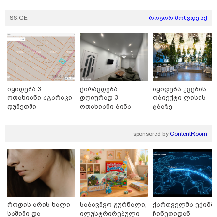
- მეცნიერებმა მზის ზედაპირი
ისტორიაში ყველაზე
დეტალურად აღბეჭდეს
SS.GE
როგორ მოხვდე აქ
13:22 / 05-08-2026
საფრანგეთის სოფელში ტყის
ხანძრის შემდეგ მეორე
მსოფლიო ომის დროინდელი
ასობით ჭურვი აღმოაჩინეს -
იყიდება 3
ქირავდება
იყიდება კვების
"რიგრიგობით
ოთახიანი აგარაკი
დღიურად 3
ობიექტი ლისის
ფეთქდებოდნენ..."
დუშეთში
ოთახიანი ბინა
ტბაზე
ბათუმში
12:38 / 05-08-2026
sponsored by
ContentRoom
იტალიაში ქალმა, ლატარიის
ბილეთი, რომელმაც 1 მლნ
მოიგო, შემთხვევით ნაგავში
გადააგდო - ის დასუფთავების
სამსახურის თანამშრომლებმა
ნაგვის მანქანაში იპოვეს
როდის არის ხალი
საბავშვო ჟურნალი,
ქართველმა ექიმმ
საშიში და
ილუსტრირებული
ჩინეთიდან