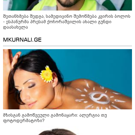
სახლში და გარდაცვლილის
სულის საოხად პანაშვიდი
აღავლინა" - საპატრიარქო
შეთანხმება შედგა, სამედიცინო შემოწმება კვირის ბოლოს
- ესპანურმა პრესამ ქოჩორაშვილის ახალი გუნდი
08:35 / 06-08-2026
დაასახელა
"გავიგე, "ნიაკოს" დამცველები
გასჩენია... იმნაძე-
ნავროზაშვილები არიან
MKURNALI.GE
მანიპულატორები.. ჩემთვის ნია
იმნაძე მკვლელია" - ეკა
კუპატაძე
23:03 / 05-08-2026
"ნია იმნაძის დედას
რეანიმაციაში
ზეწარგადაფარებული შვილი არ
უნახავს" - გიგა ავალიანის
დედის პირველი კომენტარი ნია
იმნაძის დაკავებაზე
20:39 / 05-08-2026
მზისგან გამოწვეული გამონაყარი: ალერგია თუ
ელექტროენერგიის მასშტაბური
ფოტოდერმატოზი?
გათიშვის გამო თბილისის
მეტროსა და „საქართველოს
რკინიგზის“ მუშაობა შეფერხდა