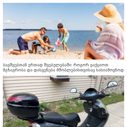
იზღუდება
16:11 / 05-08-2026
"სკოლის ფორმების
რეალიზაცია 1-ელი
სექტემბრიდან დაიწყება და
იქნება როგორც საცალო, ასევე
ონლაინ გაყიდვის რეჟიმი" -
გივი მიქანაძე
კატეგორიის ყველა სიახლე
ბავშვებთან ერთად შვებულებაში: როგორ ვაქციოთ
მგზავრობა და დასვენება მშობლებისთვისაც სასიამოვნოდ
„მთელი მეტალურგია კრიზისშია -
მთლიანად გარე ფაქტორებზე
ვართ დამოკიდებული,
სტაბილურად მხოლოდ
ფეროშენადნობების 2 კომპანია
მუშაობს“
„ერთი მხრივ დენი ძვირდება, მისი