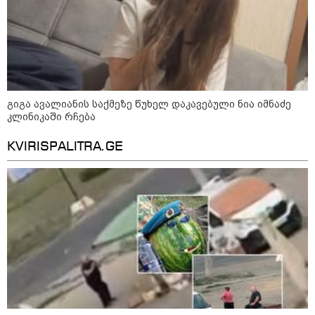
მართულ და საქართველოდან
მხარდაჭერილ
დისკრედიტაციულ
საინფორმაციო კამპანიასთან
დაკავშირებით, საბოტაჟის
მუხლით გამოძიება დაიწყო" -
სუს
კატეგორიის ყველა სიახლე
გიგა ავალიანის საქმეზე წუხელ დაკავებული ნია იმნაძე
კლინიკაში რჩება
KVIRISPALITRA.GE