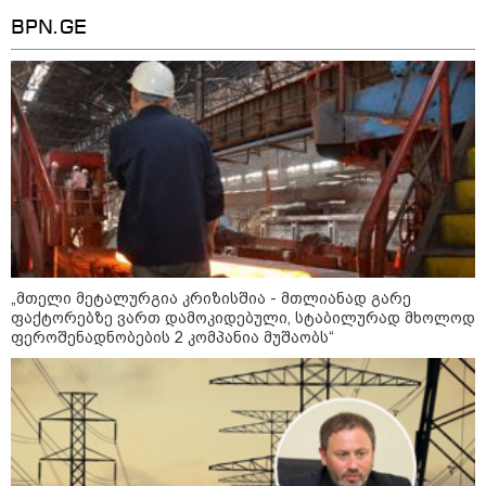
BPN.GE
„მთელი მეტალურგია კრიზისშია - მთლიანად გარე
ფაქტორებზე ვართ დამოკიდებული, სტაბილურად მხოლოდ
ფეროშენადნობების 2 კომპანია მუშაობს“
09:19 / 06-08-2026
"რუსეთისთვის სირთულეს არ
წარმოადგენს საბოტაჟის მოწყობა,
გვაფრთხილებს - "ენგურჰესი" რუსების
ირიბი კონტროლის ქვეშაა" - ხუხაშვილი