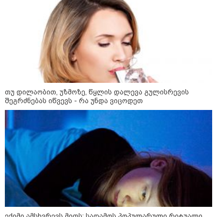
კატეგორიის ყველა სიახლე
თუ დილაობით, უზმოზე, წყლის დალევა გულისრევის
შეგრძნებას იწვევს - რა უნდა ვიცოდეთ
The Washington Post წერს, რომ
რაკეტების დეფიციტის გამო
დონალდ ტრამპსა და პიტ ჰეგსეთს
შორის კონფლიქტი მოხდა, თეთრი
სახლის პრესსპიკერმა კი
აღნიშნულ ინფორმაციას „100%-ით
ფეიკ ნიუსი“ უწოდა
მოსამართლის შეურაცხყოფის
საქმეზე ნიკა მელიას განაჩენი,
შესაძლოა, დღეს გამოცხადდეს
გიგა ავალიანის საქმეზე წუხელ
ექიმი ამსხვრევს მითს: საღამოს პოპულარული რიტუალი