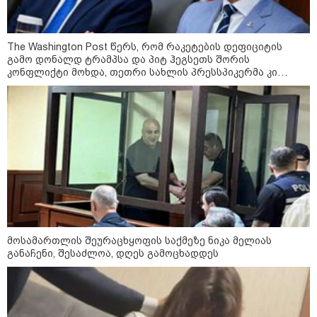
ცნობილია ასევე, რა მუხლით
დააკავეს ის
The Washington Post წერს, რომ რაკეტების დეფიციტის
გამო დონალდ ტრამპსა და პიტ ჰეგსეთს შორის
კონფლიქტი მოხდა, თეთრი სახლის პრესსპიკერმა კი
23:15 / 05-08-2026
აღნიშნულ ინფორმაციას „100%-ით ფეიკ ნიუსი“ უწოდა
გიგა ავალიანის საქმეზე
აკავებენ ანასტასია
ბერუაშვილსაც
22:20 / 05-08-2026
ადვოკატის ინფორმაციით, გიგა
ავალიანის საქმეზე ნია იმნაძეს
აკავებენ
მოსამართლის შეურაცხყოფის საქმეზე ნიკა მელიას
განაჩენი, შესაძლოა, დღეს გამოცხადდეს
21:27 / 05-08-2026
"სახელმწიფო ინტერესების
საზიანოდ უცხო ქვეყნიდან