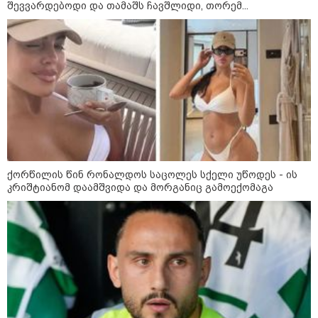
შევვარდებოდი და თამაშს ჩავშლიდი, თორემ...
21:03 / 05-08-2026
ქორწილის წინ რონალდოს საცოლეს სქელი უწოდეს - ის
კრიშტიანომ დაამშვიდა და მორგანიც გამოექომაგა
რამ გამოიწვია საქართველოს
ელექტროენერგეტიკული სისტემის სრული
გათიშვა - რას ამბობს სემეკ-ის წევრი
08:44 / 06-08-2026
"მიტროპოლიტი გერასიმე
სამღვდელოებასთან ერთად
იმყოფებოდა ლანა ლატარიას