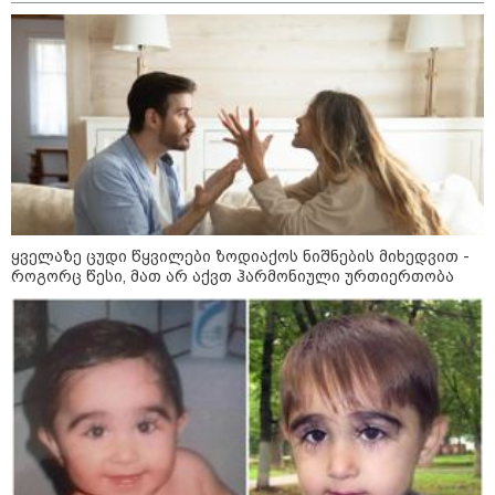
მსოფლიოს არც ერთი ქალაქისკენ
არ გაუშვიათ: პუტინის ახალი
ანტირეკორდი
შტურმი ტვინზე და პოლიტიკური
პოლარიზაციის მეტასტაზები: რა
ემართება ადამიანის ფსიქიკას,
როდესაც მედიიდან და
სოცქსელებიდან მუდმივად
ლანძღვა-გინება ესმის?! -
ფსიქოლოგ ზურა მხეიძის ანალიზი
ყველაზე ცუდი წყვილები ზოდიაქოს ნიშნების მიხედვით -
როგორც წესი, მათ არ აქვთ ჰარმონიული ურთიერთობა
სამხედრო