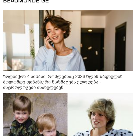
BEAUMONDE.GE
ასტრონომი ახალ კვლევაზე
13:40 / 05-08-2026
გლობალური დათბობის
პირობებში, დედამიწაზე
რეკორდულად დაბალი
ტემპერატურა, -84 გრადუსი
ყინვა დაფიქსირდა - რას
ამბობენ მეცნიერები
11:49 / 05-08-2026
SpaceX-ის რაკეტის ნაწილი, 5-
სართულიანი შენობის ზომის
ობიექტი დღეს მთვარეს
ზოდიაქოს 4 ნიშანი, რომლებსაც 2026 წლის ზაფხულის
დაეჯახება - რა მოხდება?
ბოლომდე ფინანსური წარმატება ელოდება -
ასტროლოგები ასახელებენ
11:14 / 04-08-2026
ის საზოგადოებამ ადამიანს
მიამსგავსა - რა არის
რეალურად მისტიკური ფიგურა,
რომელიც მარსზე გადაღებულ
ფოტოზეა აღბეჭდილი?