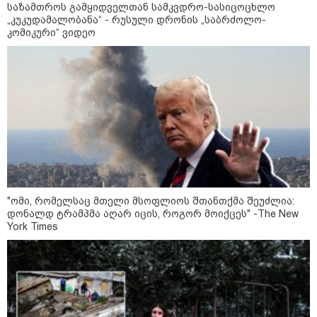
საზამთროს გამყიდველთან სამკვდრო-სასიცოცხლო
„კუკუდამალობანა“ - რუსული დრონის „საბრძოლო-
კომიკური“ ვიდეო
კატეგორიები
დღის ზოგადი
6
ასტროლოგიური
პროგნოზი
აგვისტო
"ომი, რომელსაც მთელი მსოფლიოს შთანთქმა შეუძლია:
დონალდ ტრამპმა აღარ იცის, როგორ მოიქცეს" -The New
York Times
ბავშვებთან ერთად შვებულებაში:
როგორ ვაქციოთ მგზავრობა და
დასვენება მშობლებისთვისაც
სასიამოვნოდ