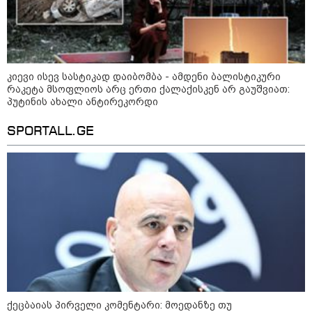
რატომ არ იქოქება მოპედი: 4
ფარული მიზეზი და პრობლემის
მოგვარების გზები
კიევი ისევ სასტიკად დაიბომბა - ამდენი ბალისტიკური
რაკეტა მსოფლიოს არც ერთი ქალაქისკენ არ გაუშვიათ:
1-დღიანი ტურები თბილისიდან:
პუტინის ახალი ანტირეკორდი
სად წავიდეთ დილით და
დავბრუნდეთ საღამოს?
SPORTALL.GE
საზოგადოება
ქეცბაიას პირველი კომენტარი: მოედანზე თუ