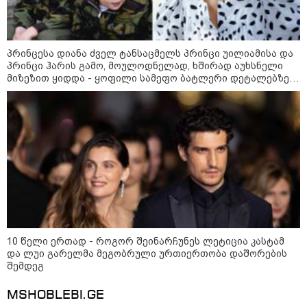
კატეგორიის ყველა სიახლე
პრინცესა დიანა ძველ ტანსაცმელს პრინცი უილიამისა და
პრინცი ჰარის გამო, მოულოდნელად, ხშირად აუხსნელი
მიზეზით ყიდდა - ყოფილი სამეფო ბატლერი დეტალებზე
საკუთარ წიგნში საუბრობს
საზამთროს გამყიდველთან
სამკვდრო-სასიცოცხლო
„კუკუდამალობანა“ - რუსული
დრონის „საბრძოლო-კომიკური“
ვიდეო
"ომი, რომელსაც მთელი
მსოფლიოს შთანთქმა შეუძლია:
დონალდ ტრამპმა აღარ იცის,
როგორ მოიქცეს" -The New York
10 წელი ერთად - როგორ შეინარჩუნეს ლეტიცია კასტამ
Times
და ლუი გარელმა მეგობრული ურთიერთობა დაშორების
შემდეგ
კიევი ისევ სასტიკად დაიბომბა -
MSHOBLEBI.GE
ამდენი ბალისტიკური რაკეტა