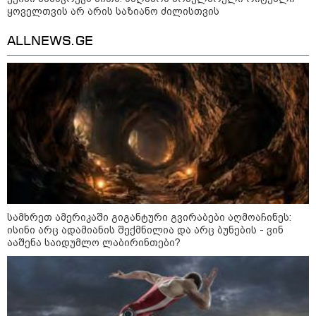
დაკავებული ნია იმნაძე კლინიკაში
ყოველთვის არ არის საზიანო ძილისთვის
რჩება
ALLNEWS.GE
დონალდ ტრამპი - მირჩევნია,
ირანთან შეთანხმებას მივაღწიოთ
მეცნიერება
სამხრეთ ამერიკაში გიგანტური გვირაბები აღმოაჩინეს:
ისინი არც ადამიანის შექმნილია და არც ბუნების - ვინ
ააშენა საიდუმლო ლაბირინთები?