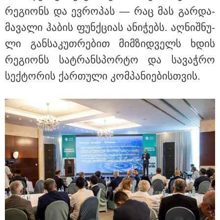
რე­გი­ონს და ევ­რო­პას — რაც მას გარ­და­
მა­ვა­ლი ჰა­ბის ფუნ­ქცი­ას ანი­ჭებს. აღ­ნიშ­ნუ­
ლი გან­სა­კუთ­რე­ბით მიმ­ზიდ­ველს ხდის
რე­გი­ონს სატ­რან­სპორ­ტო და სა­ვაჭ­რო
სექ­ტო­რის ქარ­თუ­ლი კომ­პა­ნი­ე­ბის­თვის.
20:20 / 05-08-2026
"12 წლის განმავლობაში ფაქტობრივად საქმის
ჩაფარცხვის ოპერაცია მიმდინარეობდა - არის
ეჭვები ვინმეს ხომ არ მფარველობენ" - დაკარგული
მოზარდის საქმის ადვოკატი ახალ გარემოებებზე
საუბრობს