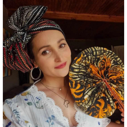
მსოფლიო ომის დროინდელი
ასობით ჭურვი აღმოაჩინეს -
"რიგრიგობით
ფეთქდებოდნენ..."
კატეგორიის ყველა სიახლე
2008 წლის რუსეთ-საქართველოს
ომიდან 18 წელი გავიდა
სამოქალაქო საზოგადოების
წარმომადგენლები 2008 წლის
რუსეთ-საქართველოს აგვისტოს
ომის 18 წლისთავთან
დაკავშირებით ერთობლივ
განცხადებას ავრცელებენ