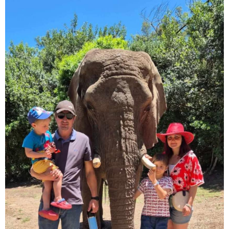
არჩევანის გაკეთება მოუწევს...
„ორ სკამზე ჯდომის“
შესაძლებლობა შეიძლება
დასრულდეს“ - მირიან
მირიანაშვილის ანალიზი
ჯარისკაცი, რომელიც 29 წელი
იბრძოდა, რადგან ომის
დამთავრების არ სჯეროდა...
მეცნიერება