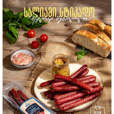
08:44 / 06-08-2026
"მიტროპოლიტი გერასიმე სამღვდელოებასთან
ერთად იმყოფებოდა ლანა ლატარიას სახლში და
გარდაცვლილის სულის საოხად პანაშვიდი
აღავლინა" - საპატრიარქო
13:52 / 06-08-2026
4 წლით პატიმრობა მიესაჯა
სანიტარს, რომელმაც შვილი
ბათუმში, კლინიკის
საპირფარეშოში გააჩინა,
შემდეგ კი დაზიანებები მიაყენა
11:16 / 06-08-2026
ცნობილი ხდება, რომ
მოსკოვში, რესტორანში
მომხდარ აფეთქებას რუსი
გენერალი ემსხვერპლა -
კურიერის მიერ მიტანილი