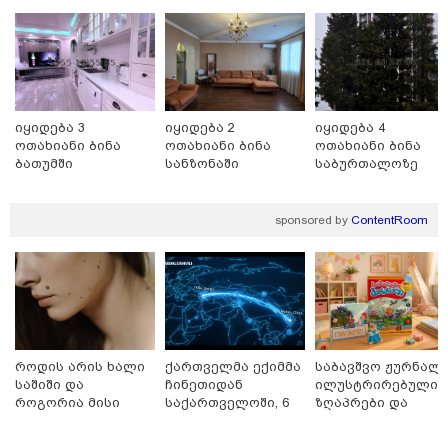
იყიდება 3
იყიდება 2
იყიდება 4
ოთახიანი ბინა
ოთახიანი ბინა
ოთახიანი ბინა
ბათუმში
სანზონაში
საბურთალოზე
14:14 / 06-08-2026
"მეც ერთ-ერთი მათგანი ვიყავი, ვინც
sponsored by
ContentRoom
ლიფტში გაიჭედა" - ლევან მახაშვილი
16:37 / 06-08-2026
"აბსოლუტურად ყალბი
შინაარსი იქმნება სოციალურ
მედიაში, არარსებული
ადამიანები, საუბრობენ,
როდის არის ხალი
ქართველმა ექიმმა
საბავშვო ჟურნალი
თითქოს საქართველოში
საშიში და
ჩინეთიდან
ილუსტრირებული
უარყოფითი გარემოა რუსი
როგორია მისი
საქართველოში, 6
ზღაპრები და
ტურისტებისთვის" - პრემიერი
მოშორების
000 კილომეტრის
მაგნიტური
16:14 / 06-08-2026
მარტივი და
დაშორებით,
სათამაშო 9.90