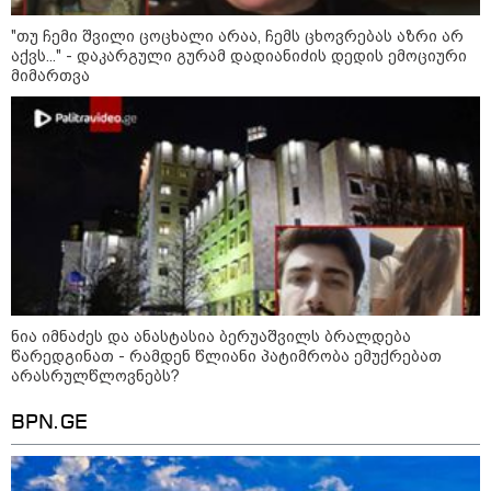
მსოფლიო ომის დროინდელი
ასობით ჭურვი აღმოაჩინეს -
"თუ ჩემი შვილი ცოცხალი არაა, ჩემს ცხოვრებას აზრი არ
"რიგრიგობით
ფეთქდებოდნენ..."
აქვს..." - დაკარგული გურამ დადიანიძის დედის ემოციური
მიმართვა
კატეგორიის ყველა სიახლე
მიხაილ ფედოროვი აცხადებს, რომ
რუსეთის ტერიტორიაზე
სამიზნეების წინააღმდეგ Starlink-
ის გამოყენების საკითხზე ილონ
ნია იმნაძეს და ანასტასია ბერუაშვილს ბრალდება
მასკთან მოლაპარაკებებს
წარედგინათ - რამდენ წლიანი პატიმრობა ემუქრებათ
აწარმოებს
არასრულწლოვნებს?
2008 წლის რუსეთ-საქართველოს
ომიდან 18 წელი გავიდა
BPN.GE