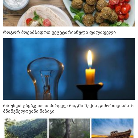
დაკავშირებით ერთობლივ
განცხადებას ავრცელებენ
22:35 / 06-08-2026
"კიდევ ერთხელ მოვუწოდებ
როგორ მოვამზადოთ ვეგეტარიანული ფალაფელი
საქართველოს მთავრობას, მისი
დაუყოვნებლივი და უპირობო
გათავისუფლებისკენ" - რას
წერს ეუთო-ს წარმომადგენელი
მზია ამაღლობელზე?
21:38 / 06-08-2026
"ჩვენთვის ეს ეგზოტიკაა, ჩვენს
სტუმრებს ასე ვუხსნით - ბევრი
სანთელი, ეგზოტიკა და
რომანტიკული საღამოები" -
შალვა ალავერდაშვილი
ელექტროენერგიის გათიშვებზე
რა უნდა გავაკეთოთ პირველ რიგში შუქის გამორთვისას: 5
მნიშვნელოვანი ნაბიჯი
21:08 / 06-08-2026
"არ ვიცი, თუ ვინმე იცის, რასთან
არის დაკავშირებული ნია
იმნაძის 10 თვის თავზე დაკავება
- რა უნდა თქვას 16 წლის