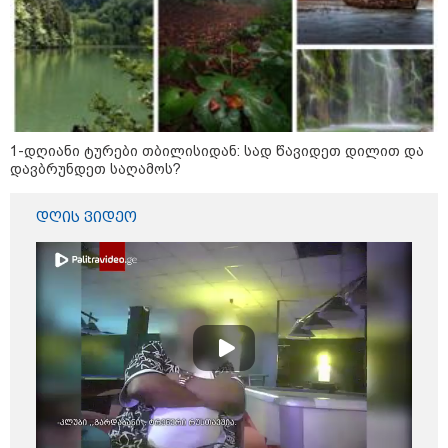
ბავშვმა, რომელიც 9 თვის
განმავლობაში
წარმოუდგენელი
ფსიქოლოგიური ტერორის ქვეშ
არის" - რას აცხადებს ნია
კატეგორიის ყველა სიახლე
იმნაძის ადვოკატი?
1-დღიანი ტურები თბილისიდან: სად წავიდეთ დილით და
დავბრუნდეთ საღამოს?
რატომ ჩაბნელდა საქართველო
დღის ვიდეო
მესამედ: საბოტაჟი, ტექნიკური
ხარვეზი თუ
არაპროფესიონალიზმი?! -
სანდრო თვალჭრელიძის ანალიზი
ჩაკეტილი „პოლიტიკური
სამკუთხედი“ - კულუარული
თამაშები, რომლებიც დიდი
სისხლის ფასად ჯდება
„ოქტომბრისთვის საქართველოს