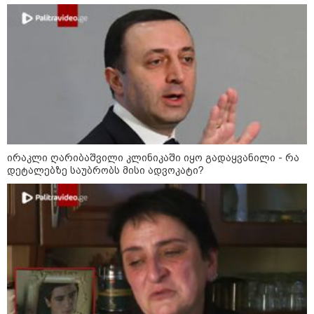
დონალდ ტრამპის სიტყვით
გამოსვლისას დამსწრეები
სახალისო შემთხვევის მოწმენი
გახდნენ
23:45 / 05-08-2026
ტრაგედია შოტლანდიაში - 35
წლის მამას 9 წლის
ქალიშვილის მკვლელობაში
ედება ბრალი
ირაკლი ღარიბაშვილი კლინიკაში იყო გადაყვანილი - რა
დეტალებზე საუბრობს მისი ადვოკატი?
14:08 / 05-08-2026
ლაიფციგის აეროპორტში
უკრაინულ თვითმფრინავთან
ახლოს ასაფეთქებელი
მოწყობილობით აღჭურვილი
დრონი აღმოაჩინეს - რას წერს
მედია
13:22 / 05-08-2026
საფრანგეთის სოფელში ტყის
ხანძრის შემდეგ მეორე