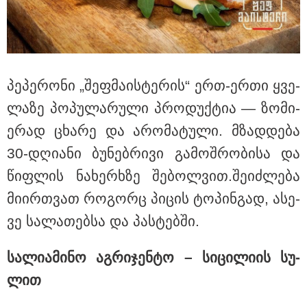
მნიშვნელოვანი ინფორმაცია
პე­პე­რო­ნი „შეფ­მა­ის­ტე­რის“ ერთ-ერთი ყვე­
ლა­ზე პო­პუ­ლა­რუ­ლი პრო­დუქ­ტია — ზო­მი­
ე­რად ცხა­რე და არო­მა­ტუ­ლი. მზად­დე­ბა
30-დღი­ა­ნი ბუ­ნებ­რი­ვი გა­მოშ­რო­ბი­სა და
წიფ­ლის ნა­ხერ­ხზე შე­ბოლ­ვით.შე­იძ­ლე­ბა
მი­ირ­თვათ რო­გორც პი­ცის ტო­პინ­გად, ასე­
11:13 / 05-08-2026
ვე სა­ლა­თებ­სა და პას­ტებ­ში.
Hisense წარმოგიდგენთ გზავნილს "ინოვაციები
უკეთესი ცხოვრებისათვის" FIFA-ს 2026 წლის
მსოფლიო ჩემპიონატზე™
სა­ლი­ა­მი­ნო აგ­რი­ჯენ­ტო – სი­ცი­ლი­ის სუ­
ლით
სამართალი