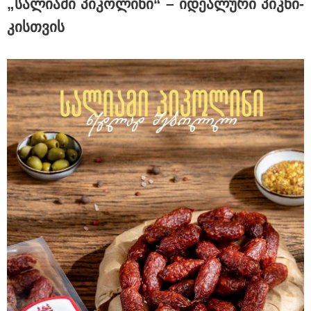
„სა­ლი­ა­მი პი­კო­ლი­ნი“ – იდე­ა­ლუ­რი პიკ­ნი­
15:54 / 06-08-2026
კის­თვის
"ბრალი არის აბურდული -
სამწუხაროა, რომ სრულიად
უდანაშაულო ბავშვის ცხოვრება
დაანგრიეს"- გიგა ავალიანის
საქმეზე დაკავებული ანასტასია
ბერუაშვილის ადვოკატი
კატეგორიის ყველა სიახლე
მკითხველის რჩევით