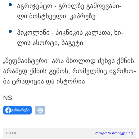
აგ­რი­ჯენ­ტო - გრილ­ზე გა­მოყ­ვა­ნი­
ლი ბოსტნე­უ­ლი, კაპ­რე­ზე
აფრიკის ქვეყნები ამერიკულ
დოლარზე უარს ამბობენ
პი­კო­ლი­ნი - პიკ­ნი­კის კა­ლა­თა, ხი­
ლის ასორ­ტი, ბა­გე­ტი
„შეფ­მა­ის­ტე­რი“ არა მხო­ლოდ ძეხვს ქმნის,
არა­მედ ქმნის გე­მოს, რო­მელ­შიც იგ­რძნო­
პოლიტიკა
ბა ტრა­დი­ცია და ის­ტო­რია.
NS
გაზიარება
SS.GE
როგორ მოხვდე აქ