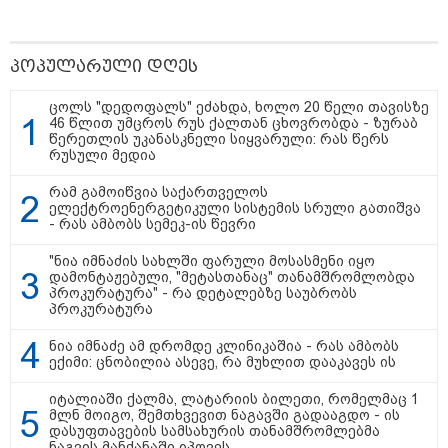
დღის ზოგადი
7
ასტროლოგიური
პოპულარული დღეს
პროგნოზი
აგვისტო
ცოლს "დედოფალს" ეძახდა, ხოლო 20 წელი თავისზე
46 წლით უმცროს რუს ქალთან ცხოვრობდა - ზურაბ
ეს დღე გამოირჩევა სტაბილური და მშვიდი ენერგიით. კარგი
წერეთლის უკანასკნელი სიყვარული: რას წერს
რუსული მედია
პერიოდია დაწყებული საქმეების ბოლომდე მოსაყვანად,
ფინანსური საკითხების გადასამოწმებლად და სამუშაო
რამ გამოიწვია საქართველოს
ელექტროენერგეტიკული სისტემის სრული გათიშვა
სივრცის მოწესრიგებისთვის. თანმიმდევრული მოქმედება და
- რას ამბობს სემეკ-ის წევრი
პრაქტიკული მიდგომა სასურველ შედეგს უდანაკარგოდ
მოგიტანთ.
"ნია იმნაძის სახლში ფარული მოსასმენი იყო
დამონტაჟებული, "მეტასთანაც" თანამშრომლობდა
პროკურატურა" - რა დეტალებზე საუბრობს
პროკურატურა
ნია იმნაძე ამ დრომდე კლინიკაშია - რას ამბობს
ექიმი: ცნობილია ასევე, რა მუხლით დააკავეს ის
როგორ მოვამზადოთ
იტალიაში ქალმა, ლატარიის ბილეთი, რომელმაც 1
ვეგეტარიანული ფალაფელი
მლნ მოიგო, შემთხვევით ნაგავში გადააგდო - ის
დასუფთავების სამსახურის თანამშრომლებმა
ნაგვის მანქანაში იპოვეს