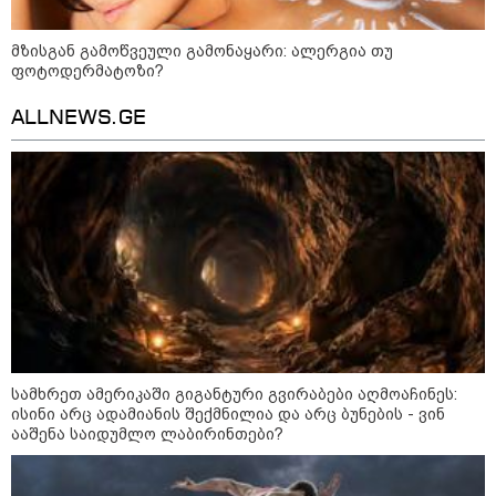
მიწოდება, რომ მასწავლებელი
სექსუალურად ავიწროებდა,
კატეგორიის ყველა სიახლე
ფაქტობრივად, წაქეზება იყო" -
მზისგან გამოწვეული გამონაყარი: ალერგია თუ
პროკურორი
ფოტოდერმატოზი?
ALLNEWS.GE
სამხრეთ ამერიკაში გიგანტური გვირაბები აღმოაჩინეს:
ისინი არც ადამიანის შექმნილია და არც ბუნების - ვინ
ააშენა საიდუმლო ლაბირინთები?
კატეგორიები