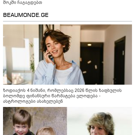
შოკში ჩაგაგდებთ
დადგომამდე
BEAUMONDE.GE
ფული ამ ზოდიაქოს ნიშნების
ხელში აღმოჩნდება: ვინ
გამდიდრდება?
როგორ ჩავიცვათ 40 წლის
შემდეგ: მილიონერების
სტილისტის 8 ოქროს წესი და
აუცილებელი სამოსი
ზოდიაქოს 4 ნიშანი, რომლებსაც 2026 წლის ზაფხულის
ბოლომდე ფინანსური წარმატება ელოდება -
ასტროლოგები ასახელებენ
მსოფლიო