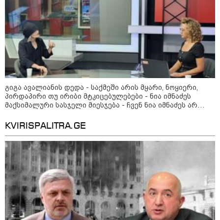
გიგა ავალიანის დედა - საქმეში არის მყარი, ნოყიერი,
პირდაპირი თუ ირიბი მტკიცებულებები - ნია იმნაძეს
მაქსიმალური სასჯელი მიესჯება - ჩვენ ნია იმნაძეს არ
ვედავებით იმას, რომ ეუბნება: “წადი, მოკალი“, ეს
დაკვეთაა, ჩვენ ვამბობთ, წაქეზებას, მანიპულირებას
KVIRISPALITRA.GE
13:24 / 07-08-2026
"საქართველოსთვის თქვენზე ნაკლები
მებრძოლის დედა ვატირე!" - რას ამბობს
გიორგი ბარამიძე პროკურატურის
განცხადების შემდეგ
19:05 / 07-08-2026