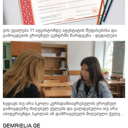
მკვლელობა პირდაპირ ეთერში:
ცნობილ "ტიკტოკერს" ლაივის
დროს ესროლეს, ის ადგილზე
გარდაიცვალა - რას ამბობს
მომხდარზე მექსიკის პოლიცია
ვის ევალება 11 აგვისტომდე ატესტატის შეფასებისა და
გამოცდების ეროვნულ ცენტრში წარდგენა - დეტალები
კატეგორიის ყველა სიახლე
2008 წლის რუსეთ-საქართველოს
ომის მე-18 წლისთავთან
დაკავშირებით ადმინისტრაციულ
შენობებზე სახელმწიფო დროშები
დაეშვა
ხედავს თუ არა სკოლა კურსდამთავრებულის ეროვნულ
გამოცდებზე მიღებულ ქულებს და ვალდებულია თუ არა
გიორგი ბარამიძე - ომის პირველ
აბიტურიენტი, სკოლას ან დამრიგებელს მიღებული ქულები
დღეებში, ტყვეების გაცვლის, თუ
გაუზიაროს
სხვა მძიმე პროცესების
GEMRIELIA.GE