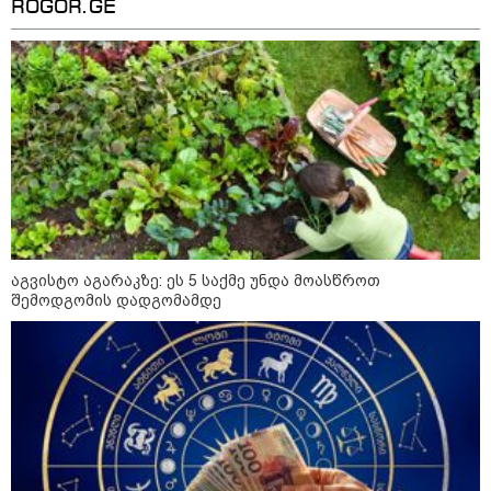
ROGOR.GE
10:58 / 06-08-2026
"დადგება დრო და თქვენი
დღევანდელი "პოსტაობა"
საკუთარ თავთან
შეგარცხვენთ... თქვენი
შეცდომა არის დანაშაულის
ტოლფასი" - ეკა კუპატაძე ნანუკა
ჟორჟოლიანს
09:33 / 05-08-2026
"მამის მიერ ცოტნესთვის
დატოვებულ სახლში
თვითნებურად ცხოვრობს
ადამიანი, რომელიც ზვიადის
აგვისტო აგარაკზე: ეს 5 საქმე უნდა მოასწროთ
ანდერძში ერთი სიტყვითაც კი
შემოდგომის დადგომამდე
არ არის მოხსენიებული" - ანა
ჯაბაური
09:32 / 05-08-2026
"4 დღე უწყლოდ და უპუროდ
გაატარეს, მათ სიცოცხლე
დავუბრუნეთ" - ქართველი
მეზღვაური წერს, რომ 36
მიგრანტი, მათ შორის, ორსული
გოგონა გადაარჩინა