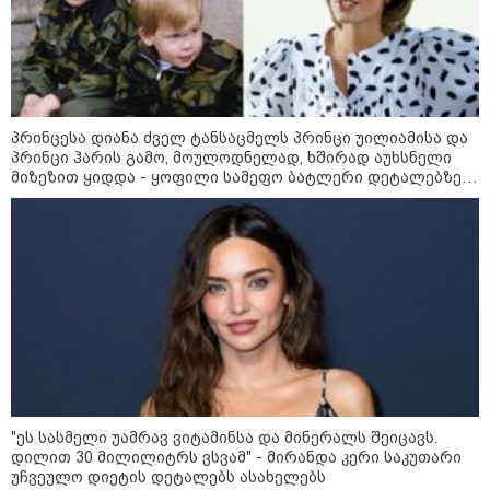
პრინცესა დიანა ძველ ტანსაცმელს პრინცი უილიამისა და
პრინცი ჰარის გამო, მოულოდნელად, ხშირად აუხსნელი
მიზეზით ყიდდა - ყოფილი სამეფო ბატლერი დეტალებზე
საკუთარ წიგნში საუბრობს
09:52 / 07-08-2026
"რაკეტები ჩვენც გვჭირდება" - დონალდ
ტრამპი უკრაინისთვის Patriot-ის
რაკეტების გაგზავნაზე
"ეს სასმელი უამრავ ვიტამინსა და მინერალს შეიცავს.
დილით 30 მილილიტრს ვსვამ" - მირანდა კერი საკუთარი
უჩვეულო დიეტის დეტალებს ასახელებს