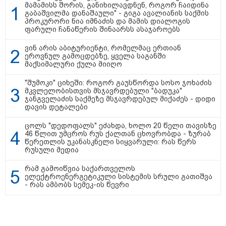
მამამისს შორის, განიხილავდნენ, როგორ ჩაიდინა
თბილისის მერია ინფორმაციას
გაბაშვილმა დანაშაული" - გიგა ავალიანის საქმის
ავრცელებს
პროკურორი ნია იმნაძის და მამის დიალოგის
ფარული ჩანაწერის შინაარსს ასაჯაროებს
ვინ არის აბიტურიენტი, რომელმაც ერთიან
ეროვნულ გამოცდებზე, ყველა საგანში
21:30 / 07-08-2026
მაქსიმალური ქულა მიიღო
თბილისში, ლოზუნგით
„გვახსოვს გმირები, გვახსოვს
"შუმოკი" ციხეში: როგორ გაუსწორდა სოსო ჯოხაძის
მტერი” მსვლელობა
მკვლელობისთვის მსჯავრდებული "ბადუკა"
მიმდინარეობს
ჯანგველაძის საქმეზე მსჯავრდებულ მიქაძეს - დიდი
დავის დეტალები
ცოლს "დედოფალს" ეძახდა, ხოლო 20 წელი თავისზე
46 წლით უმცროს რუს ქალთან ცხოვრობდა - ზურაბ
20:58 / 07-08-2026
წერეთლის უკანასკნელი სიყვარული: რას წერს
"იპოვონ ერთი გოგონა, ვისაც
რუსული მედია
გიგა სექსუალურად ავიწროებდა
- თუ გამოჩნდება ასეთი
რამ გამოიწვია საქართველოს
გოგონა, 10 000 ლარს
ელექტროენერგეტიკული სისტემის სრული გათიშვა
ოფიციალურად, სახალხოდ
- რას ამბობს სემეკ-ის წევრი
გადავცემ" - გიგა ავალიანის
დედა განცხადებას ავრცელებს
18:21 / 07-08-2026
"ვიდეოს ნახვა ჩემთვის იყო