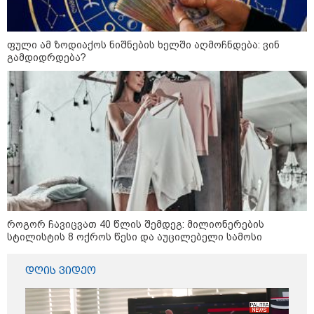
12:20 / 04-08-2026
"როცა კანონიკიდან
გამომდინარე, მართებულად
ფული ამ ზოდიაქოს ნიშნების ხელში აღმოჩნდება: ვინ
მიგვაჩნია, რომ ადამიანის
გამდიდრდება?
გასვენება ტაძრიდან არ მოხდეს,
ეს მგლოვიარეს ისეთი
სიყვარულითა უნდა ავუხსნათ,
რომ შფოთვა არ დაიბადოს" -
დედა სიდონია
კატეგორიის ყველა სიახლე
მკითხველის რჩევით
როგორ ჩავიცვათ 40 წლის შემდეგ: მილიონერების
სტილისტის 8 ოქროს წესი და აუცილებელი სამოსი
დღის ვიდეო