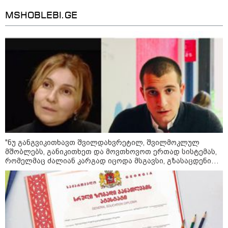
23:40 / 07-08-2026
იტალიამ ყველა ქალაქში
MSHOBLEBI.GE
განგაშის წითელი დონე
გამოაცხადა
22:45 / 07-08-2026
14 წლის მოზარდმა საკუთარი
პაპა და ბებია მოკლა, შემდეგ კი
სკოლაში ცეცხლი გახსნა - რა
დეტალები ხდება ცნობილი
ბანგკოკში მომხდარი
ტრაგედიიდან
"ნუ განგვიკითხავთ შვილდახვრეტილ, შვილმოკლულ
13:24 / 07-08-2026
მშობლებს, განიკითხეთ და მოვთხოვოთ ერთად სისტემას,
ევროპაში საწვავის ფასები
რომელმაც ძალიან კარგად იცოდა მსგავსი, გზასაცდენილი
მკვეთრად შეიცვალა - რომელ
ახალგაზრდების არსებობა და არაფერი გააკეთა მათ
ქვეყნებშია ბენზინი ყველაზე
სწორ გზაზე დასაყენებლად…" - იზა ომაძე
ძვირი და ყველაზე იაფი
09:05 / 07-08-2026