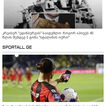
- რუსს, ყაზახს, უკრაინელს,
შვეიცარიელს, იტალიელს,
ამერიკელს, შეუძლია
ჩამოვიდეს, დახარჯოს ფული...
არავინ შეზღუდული არაა" -
კალაძე
კატეგორიის ყველა სიახლე
კრეისერ "ედინბურგის" საიდუმლო: როგორ იპოვეს 40
წლის შემდეგ 5 ტონა "სტალინის ოქრო"
SPORTALL.GE
„რიკოთის მსგავსი რთული
საინჟინრო ობიექტების მოვლა-
პატრონობა განსაკუთრებულ
პასუხისმგებლობას მოითხოვს“-
რატომ გახდა საჭირო გზების
მოვლა-პატრონობისთვის
სახელმწიფო კომპანიის შექმნა
„რუსთაველზე მდებარე
სასტუმროები 40-50%-იან
გაუქმებებს იღებენ, საკმაოდ დიდი
ზარალისკენ წავალთ - მეგონა,
ვიღაც მოიფიქრებდა და ბიზნესს