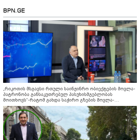
უკეთესი ცხოვრებისათვის" FIFA-ს 2026 წლის
მსოფლიო ჩემპიონატზე™
BPN.GE
15:49 / 06-08-2026
შეიძინე ალდაგის სამოგზაურო დაზღვევა და
„რიკოთის მსგავსი რთული საინჟინრო ობიექტების მოვლა-
მიიღე გაორმაგებული ინტერნეტი
პატრონობა განსაკუთრებულ პასუხისმგებლობას
მოითხოვს“-რატომ გახდა საჭირო გზების მოვლა-
პატრონობისთვის სახელმწიფო კომპანიის შექმნა
Faceამბები