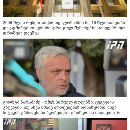
გადავცემ" - ეკა კუპატაძე
განცხადებას ავრცელებს
რა ისმინს სახლში დაყენებული
მომსასმენი მოწყობილობის
2008 წლის რუსეთ-საქართველოს ომის მე-18 წლისთავთან
ჩანაწერში, სადაც ნია იმნაძე
დაკავშირებით ადმინისტრაციულ შენობებზე სახელმწიფო
მამას ესაუბრება?
დროშები დაეშვა
"ამ ვიდეოს ნახვა ჩემთვის იყო
სიკვდილი" - რას ამბობს
დაკარგული 17 წლის ბიჭის დედა
ვიდეოკადრებზე, სადაც შვილის
განწირული ვედრების ხმა
ამოიცნო
პოლიტიკა
გიორგი ბარამიძე - ომის პირველ დღეებში, ტყვეების
გაცვლის, თუ სხვა მძიმე პროცესების აღსაწერად, სხვა
სიტყვის გამოყენება აჯობებდა - არასდროს მითქვამს, რომ
ჩვენები ხელებაწეულს ან დატყვევებულს "ხვრეტდნენ", ეგ
არასდროს მინახავს და არც რაიმე ფაქტი ვიცი