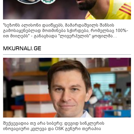
"სეზონს ალისონი დაიწყებს, მამარდაშვილს შანსის
გამოსაყენებლად მოთმინება სჭირდება, რომელსაც 100%-
ით მიიღებს" - განაცხადა "ლივერპულის" ყოფილმა
მეკარემ
11:40 / 07-08-2026
MKURNALI.GE
"დაკავებულია 3 პირი, რომლებიც
სისტემატურად ამზადებდნენ ცნობილი
ბრენდების ფალსიფიცირებულ ვისკისა და
სხვა ალკოჰოლურ სასმელებს" -
საგამოძიებო სამსახური
22:49 / 07-08-2026
"ამ წუთებში, თავს დაესხნენ
არასრულწლოვანების და
სავარაუდოდ, არა მარტო
არასრულწლოვანების ჯგუფი" -
შექცევადია თუ არა სიბერე: დევიდ სინკლერის
ადვოკატის ინფორმაციით
ინოვაციური კვლევა და OSK გენური თერაპია
კურიერს თავს დაესხნენ