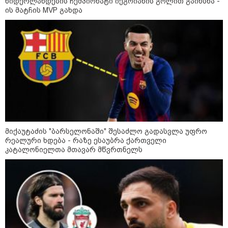
ნიდერლანდების ჩემპიონატი იეგოიანის გოლით გაიხსნა -
შეხვდებოდა“
ის მატჩის MVP გახდა
„ფასები 2-3 წელში გაორმაგდება“
- ლოკაციები თბილისის
შემოგარენში, სადაც შესაძლოა,
მიწები გაძვირდეს
სამართალი
მიქაუტაძის "ბარსელონაში" შესაძლო გადასვლა უფრო
რეალური ხდება - რაზე ესაუბრა ქართველი
კატალონიელთა მთავარ მწვრთნელს