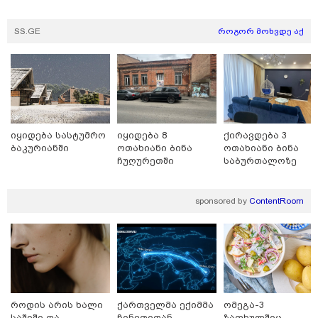
SS.GE
როგორ მოხვდე აქ
სასკოლო ფორმების ჩინეთიდან
საქართველოში მოწოდება სამ
ეტაპად მოხდება - დეტალები
იყიდება სასტუმრო
იყიდება 8
ქირავდება 3
ბაკურიანში
ოთახიანი ბინა
ოთახიანი ბინა
ჩუღურეთში
საბურთალოზე
sponsored by
ContentRoom
როდის არის ხალი
ქართველმა ექიმმა
ომეგა-3
საშიში და
ჩინეთიდან
ზაფხულშიც