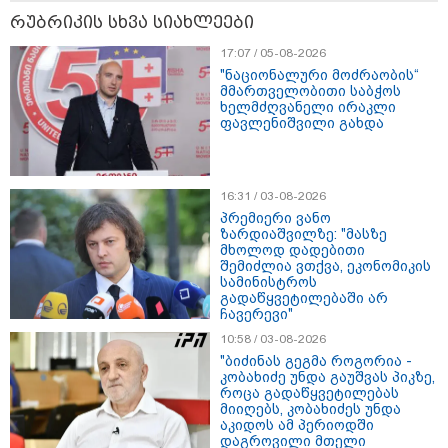
"ვიდეოს ნახვა ჩემთვის იყო სიკვდილი - ისეთი ხმა
რუბრიკის სხვა სიახლეები
აქვს, თითქოს ეხვეწება, ცუდად არის" - 12 წლის წინ
გაუჩინარებული ბიჭის დედა გავრცელებულ ვიდეოზე
17:07 / 05-08-2026
პირველ კომენტარს აკეთებს
"ნაციონალური მოძრაობის“
მმართველობითი საბჭოს
ხელმძღვანელი ირაკლი
ფავლენიშვილი გახდა
16:31 / 03-08-2026
პრემიერი ვანო
ზარდიაშვილზე: "მასზე
მხოლოდ დადებითი
შემიძლია ვთქვა, ეკონომიკის
სამინისტროს
გადაწყვეტილებაში არ
ჩავერევი"
10:58 / 03-08-2026
"ბიძინას გეგმა როგორია -
13:24 / 07-08-2026
კობახიძე უნდა გაუშვას პიკზე,
ევროპაში საწვავის ფასები მკვეთრად შეიცვალა -
როცა გადაწყვეტილებას
მიიღებს, კობახიძეს უნდა
რომელ ქვეყნებშია ბენზინი ყველაზე ძვირი და
აკიდოს ამ პერიოდში
ყველაზე იაფი
დაგროვილი მთელი